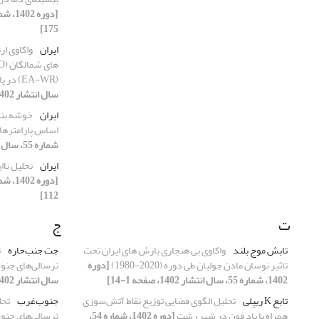
175]
ایران
واکاوی ار
(EA-WR) در پاییز و زمستان
سال انتشار 1402، صفحه 19-36]
ایران
خوشه‏ بند
اساس پارامترها
شماره 55، سال انتشار 1402، صفحه 15-28]
ایران
تحلیل ناا
112]
ت
ج
تابش موج بلند
واکاوی بی هنجاری بارش های ایران تحت
جت جنب‌حاره
ت
تاثیر نوسان مادن جولیان طی دوره (2020-1980)
[دوره
ترسالی‌های جنو
1402، شماره 55، سال انتشار 1402، صفحه 1-14]
سال انتشار 1402، صفحه 1-18]
تابع K ریپلی
تحلیل الگوی فضایی توزیع نقاط آتش‌سوزی
جنوب‌غرب
تحل
همراه با باد فون در شهر رشت
[دوره 1402، شماره 54،
ترسالی‌های جنو