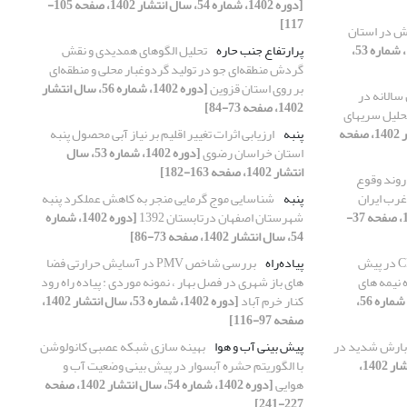
[دوره 1402، شماره 54، سال انتشار 1402، صفحه 105-
117]
رش در استان
[دوره 1402، شماره 53،
پرارتفاع جنب حاره
تحلیل الگوهای همدیدی و نقش
گردش منطقه‌ای جو در تولید گردوغبار محلی و منطقه‌ای
بر روی استان قزوین
[دوره 1402، شماره 56، سال انتشار
سالانه در
1402، صفحه 73-84]
حلیل سریهای
[دوره 1402، شماره 55، سال انتشار 1402، صفحه
پنبه
ارزیابی اثرات تغییر اقلیم بر نیاز آبی محصول پنبه
استان خراسان رضوی
[دوره 1402، شماره 53، سال
انتشار 1402، صفحه 163-182]
 روند وقوع
غرب ایران
پنبه
شناسایی موج گرمایی منجر به کاهش عملکرد پنبه
[دوره 1402، شماره 54، سال انتشار 1402، صفحه 37-
شهرستان اصفهان درتابستان 1392
[دوره 1402، شماره
54، سال انتشار 1402، صفحه 73-86]
ارزیابی عملکرد مدل های CMIP6 در پیش
پیاده‌راه
بررسی شاخص PMV در آسایش حرارتی فضا
 نیمه های
های باز شهری در فصل بهار ، نمونه موردی : پیاده راه رود
[دوره 1402، شماره 56،
کنار خرم آباد
[دوره 1402، شماره 53، سال انتشار 1402،
صفحه 97-116]
بارش‌ شدید در
پیش بینی آب و هوا
بهینه سازی شبکه عصبی کانولوشن
[دوره 1402، شماره 55، سال انتشار 1402،
با الگوریتم حشره آبسوار در پیش بینی وضعیت آب و
هوایی
[دوره 1402، شماره 54، سال انتشار 1402، صفحه
227-241]