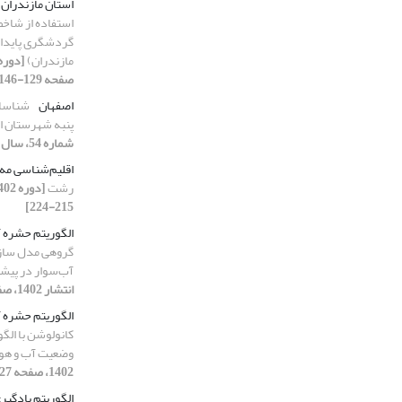
استان مازندران
گردشگری پایدار
مازندران)
صفحه 129-146]
اصفهان
شناسای
پنبه شهرستان اصف
شماره 54، سال انتشار 1402، صفحه 73-86]
اقلیم‌شناسی مه
رشت
215-224]
الگوریتم حشره 
گروهی مدل سازی 
آب‌سوار در پیشب
انتشار 1402، صفحه 199-214]
الگوریتم حشره آ
کانولوشن با الگ
وضعیت آب و هو
1402، صفحه 227-241]
الگوریتم یادگیر