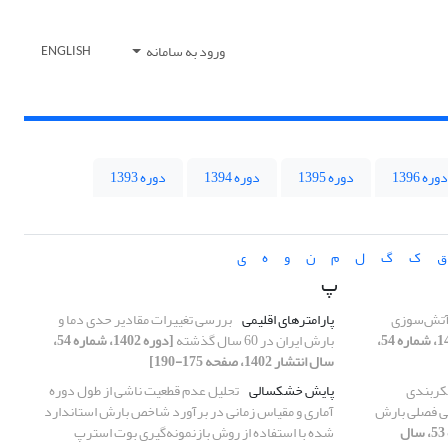
ورود به سامانه
ENGLISH
دوره 1396
دوره 1395
دوره 1394
دوره 1393
ق
ک
گ
ل
م
ن
و
ه
ی
پ
 آتش‌سوزی
پارامترهای اقلیمی
بررسی تغییرات مقادیر حدی دما و
[دوره 1402، شماره 54،
بارش ایران در 60 سال گذشته
[دوره 1402، شماره 54،
سال انتشار 1402، صفحه 175-190]
مدل WRF به پیکربندی
پایش خشکسالی
تحلیل عدم قطعیت ناشی از طول دوره
نی فصلی بارش
آماری و مقیاس زمانی در برآورد شاخص بارش استاندارد
[دوره 1402، شماره 53، سال
شده با استفاده از روش بازنمونه‌گیری بوت استرپ