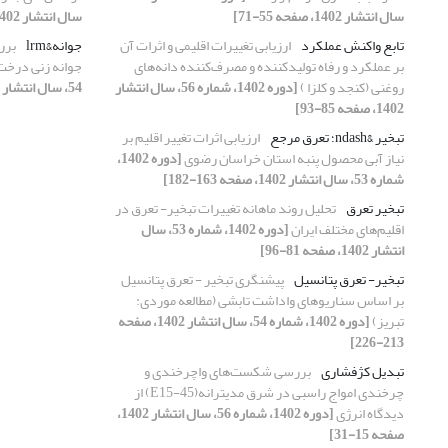
سال انتشار 1402، صفحه 55-71]
سال انتشار 1402، صفحه 1-18]
تابع واکنش عملکرد
ارزیابی تغییرات اقلیمی و اثرات آن
جوانه&lrm
برر
بر عملکرد و رفاه تولید‌کننده و مصرف‌کننده دانه‌های
جوانه زنی درخت
روغنی (کنجد و کلزا )
[دوره 1402، شماره 56، سال انتشار
54، سال انتشار 1402، صفحه 119-131]
1402، صفحه 85-93]
تبخیر &ndash؛ تعرق مرجع
ارزیابی اثرات تغییر اقلیم بر
نیاز آبی محصول پنبه استان خراسان رضوی
[دوره 1402،
شماره 53، سال انتشار 1402، صفحه 163-182]
تبخیر تعرق
تحلیل روند ماهانه تغییرات تبخیر- تعرق در
اقلیم‌های مختلف ایران
[دوره 1402، شماره 53، سال
انتشار 1402، صفحه 81-96]
تبخیر- تعرق پتانسیل
پیشنگری تبخیر - تعرق پتانسیل
بر اساس سناریوهای واداشت تابشی (مطالعه موردی:
تبریز)
[دوره 1402، شماره 54، سال انتشار 1402، صفحه
213-226]
تبدیل کژفشاری
بررسی شکست‌های واچرخندی و
چرخندی امواج راسبی در شرق مدیترانه(E15-45) از
دیدگاه انرژی
[دوره 1402، شماره 56، سال انتشار 1402،
صفحه 15-31]