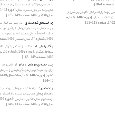
بارش‌های فراگیر غرب و شمال غرب ایران 
مدیترانه در دوره سرد سال
س روند پارامترهای اقلیمی بر شروع
سال انتشار 1402، صفحه 149-173]
 زرشک در ایران
[دوره 1402، شماره
چرخندهای کوهساری
بررسی ساختار سه
چرخند‌های موجد بارش‌های فراگیر غرب
ایران با منشأ دریای مدیترانه در دوره س
1402، شماره 54، سال انتشار 1402، صفحه 149-173]
چگالی توان باد
پتانسیل سنجی انرژی ناشی
سواحل مکران
[دوره 02
1402، صفحه 149-163]
چند جمله‌ای موضعی و عام
ارزیابی روش‌
برای پهنه‌بندی نیازهای گرمایشی و سرمای
کشور
45-54]
چندمتغیره
ارتباط شاخص‌های پیوند از دو
ناهنجاری‌های دمایی، بارشی و باد استان م
نیمه دوم سال (اکتبر تا مارس)
سال انتشار 1402، صفحه 133-148]