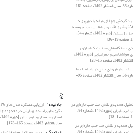
[دوره 1402، شماره 55، سال انتشار 1402، صفحه 161-
تباط گردشِ جوِخاورمیانه با دورپیوند
های شمالگان (AO) و شرق اقیانوس اطلس – غرب روسیه
[دوره 1402، شماره 54،
ی ایستگاه‏ های سینوپتیک ایران بر
ی هواشناسی و جغرافیایی
[دوره 1402،
یستایی بارش‌های حدی در رابطه با دما
[دوره 1402، شماره 56، سال انتشار 1402، صفحه 95-
چ
حلیل همدیدی نقش جت جنب‌حاره‌ای در
چاه نیمه"
ب غرب ایران
[دوره 1402، شماره 54،
نگری تغییرات دما و بارش در محدوده چاه
استان سیستان و بلوچستان
سال انتشار 1402، صفحه 165-178]
یل همدیدی نقش جت جنب‌حاره‌ای در
ب غرب ایران
[دوره 1402، شماره 54،
چرخندگی
بررسی ساختار سه ‌بعدی چر