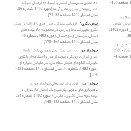
[دوره 1402، شماره 54، سال انتشار 1402، صفحه 105-
دمافصلی شهرستان الشتر با استفاده ازمدل شبکه
عصبی ومدل سری زمانی آریما
[دوره 1402، شماره 56،
سال انتشار 1402، صفحه 55-71]
یانه با
A) و شرق اقیانوس اطلس –
پیش نگری"
ارزیابی عملکرد مدل های CMIP6 در پیش
[دوره 1402،
نگری تغییرات دما و بارش در محدوده چاه نیمه های
استان سیستان و بلوچستان
[دوره 1402، شماره 56،
سال انتشار 1402، صفحه 165-178]
ش های ایران
پیوند از دور
بررسی پیش بینی پذیری بارش شمال
[دوره 1402، شماره 55، سال انتشار 1402، صفحه 1-
شرق ایران با رویکرد پیوند از دور و استفاده از واکاوی
تغییرات الگوهای فشار سطح دریا در مقیاس سیاره ای
[دوره 1402، شماره 56، سال انتشار 1402، صفحه 191-
206]
پیوندازدور
ارتباط شاخص‌های پیوند از دور با
ناهنجاری‌های دمایی، بارشی و باد استان مازندران در
نیمه دوم سال (اکتبر تا مارس)
[دوره 1402، شماره 54،
سال انتشار 1402، صفحه 133-148]