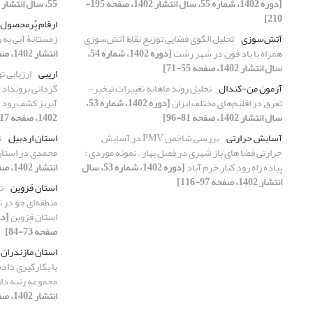
[دوره 1402، شماره 55، سال انتشار 1402، صفحه 195-
55، سال انتشار 1402، صفحه 87-103]
210]
ارقام پُرمحصول
آتش‌سوزی
تحلیل الگوی فضایی توزیع نقاط آتش‌سوزی
زمستانۀ آبی به 
همراه با باد فون در شهر رشت
[دوره 1402، شماره 54،
انتشار 1402، صفحه 21-34]
سال انتشار 1402، صفحه 55-71]
اریبی
ارزیابی 
آزمون من-کندال
تحلیل روند ماهانه تغییرات تبخیر-
تعرق در اقلیم‌های مختلف ایران
[دوره 1402، شماره 53،
آبریز کشف رود
سال انتشار 1402، صفحه 81-96]
1402، صفحه 117-132]
آسایش حرارتی
بررسی شاخص PMV در آسایش
استان اردبیل
ت
حرارتی فضا های باز شهری در فصل بهار ، نمونه موردی :
محمدی در استان
پیاده راه رود کنار خرم آباد
[دوره 1402، شماره 53، سال
انتشار 1402، صفحه 105-114]
انتشار 1402، صفحه 97-116]
استان قزوین
ت
منطقه‌ای جو در ت
استان قزوین
صفحه 73-84]
استان مازندران
مجموعه رتبه دار 
انتشار 1402، صفحه 51-56]