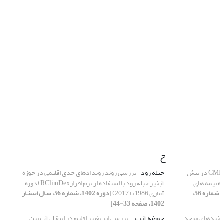
ح
ارزیابی عملکرد مدل های CMIP6 در پیش
حبله رود
بررسی روند رویدادهای حدی اقلیمی در حوزه
 نیمه های
آبخیز حبله رود با استفاده از نرم افزارRClimDex (دوره
[دوره 1402، شماره 56،
آماری 1986 تا 2017)
[دوره 1402، شماره 56، سال انتشار
1402، صفحه 33-44]
خند‌های موجد
حوضه آبریز
بررسی اثر تغییر اقلیم در انتقال آب بین