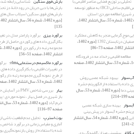
تحلیلی بر توزیع فضایی عناصر اقلیمی با
بارش فوق سنگین
شناسایی رابطه ش
استفاده از شاخص اقلیم ساحلی (BCI) به منظور توسعه
بارش‌ها با دبی جریان در رودخانة دز تحت 
 شهری(مطالعه موردی: استان
بارش‌های فوق سنگین (سیلاب سال های 2016و 2019)
[دوره 1402، شماره 55، سال انتشار 1402،
135]
ی موج گرمایی منجر به کاهش عملکرد
برآورد بیزی
برآورد پارامتر مدل در تغیی
هان درتابستان 1392
[دوره 1402،
مجموعه رتبه دار رکوردی‎ ‏
انتشار 1402، صفحه 51-56]
مطالعه اقلیمی رخداد مه در فرودگاه
[دوره 1402، شماره 53، سال انتشار 1402، صفحه
برآورد ماکسیمم درستنمایی&rlm؛
برآو
در تغییرات اقلیمی با بکارگیری داده ها
از طرح ‎ نمونه گیری مجموعه رتبه دار رکوردی‎ ‏
آب‌سوار
بهبود شبکه عصبی روش
1402، شماره 53، سال انتشار 1402، صفحه 51-56]
داده با استفاده از الگوریتم حشره
ینی دما
[دوره 1402، شماره 53، سال
بهار
بررسی شاخص PMV در 
باز شهری در فصل بهار ، نمونه موردی : پیا
خرم آباد
بسوار
بهینه سازی شبکه عصبی
صفحه 97-116]
وریتم حشره آبسوار در پیش بینی
ایی
[دوره 1402، شماره 54، سال انتشار
بوت استرپ
تحلیل عدم قطعیت ناشی از
آماری و مقیاس زمانی در برآورد شاخص ب
شده با استفاده از روش بازنمونه‌گیری 
ی کلاغ
پیشبینی میزان آلایندگی دی