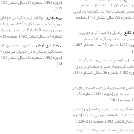
 شهر تهران با استفاده از سیستم
117]
صبی تطبیقی با نظارت الگوریتم یادگیری
[دوره 1402، شماره 55، سال انتشار 1402، صفحه
بی هنجاری
واکاوی ارتباط گردشِ جوِخاورم
دورپیوند های شمالگان (O
غرب روسیه (EA-WR) در پاییز و زمستان
ی کلاغ
تحلیل وضعیت آب و هوایی با
شماره 54، سال انتشار 1402، صفحه 19-36]
نی بر انتخاب ویژگی با الگوریتم
[دوره 1402، شماره 55، سال انتشار 1402،
بی هنجاری بارش
واکاوی بی هنجاری بار
تحت تاثیر نوسان مادن جولیان طی دوره (2020-1980)
حلیل الگوهای همدیدی و نقش گردش
14]
ولید گردوغبار محلی و منطقه‌ای بر روی
[دوره 1402، شماره 56، سال انتشار 1402،
حلیل همدیدی نقش جت جنب‌حاره‌ای در
ب غرب ایران
[دوره 1402، شماره 54،
شنگری تبخیر - تعرق پتانسیل بر اساس
ت تابشی (مطالعه موردی: تبریز)
[دوره
هینه سازی شبکه عصبی کانولوشن با