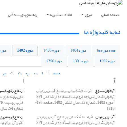
صفحه اصلی
مرور
اطلاعات نشریه
راهنمای نویسندگان
نمایه کلیدواژه ها
همه دوره ها
دوره 1404
دوره 1403
دوره 1402
دوره 401
دوره 1392
دوره 1391
دوره 1390
همه
آ
ا
ب
پ
ت
ث
ج
آ
ا
آبخوان تسوج
اثرات خشکسالی بر منابع آب زیرزمینی
ارتفاع ژئوپتانس
آبخوان شمال دریاچه ارومیه با استفاده از شاخص SPI
[دوره 1402، شماره 55، سال انتشار 1402، صفحه 195-
غرب روسیه (EA-WR) در پاییز و زمستان
210]
شماره 54، سال انتشار 1402، صفحه 19-36]
آب زیرزمینی
اثرات خشکسالی بر منابع آب زیرزمینی
ارتفاع لایه مرزی
آبخوان شمال دریاچه ارومیه با استفاده از شاخص SPI
تاثیر آن بر کیفی