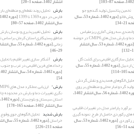
انتشار 1402، صفحه 1-20]
تخمین پتانسیل تولید گندم و جو
بارش
تحلیل روند نقطه‌ای و منطقه‌ای با
روش فائو
[دوره 1402، شماره 53، سال
فارس در دوره 1369 تا 1399
سال انتشار 1402، صفحه 57-80]
توانمندی سه روش آماری ریزمقیاس
بارش
تحلیل تغییرپذیری و نوسان بارش 
گردانی برونداد دما و بارش مدل های CMIP6 در حوضه
مناطق پستهکاری استان کرمان براساس ت
[دوره 1402، شماره 53، سال انتشار
زمانی
29-46]
حلیل سازگاری اقلیمی برای کشت گل
بارش
آشکار سازی تغییر اقلیم با تحلیل
 اردبیل
[دوره 1402، شماره 55، سال
رخدادهای فرین اقلیمی در غرب و جنوب 
54]
حلیل الگوهای همدیدی و نقش گردش
ولید گردوغبار محلی و منطقه‌ای بر روی
بارش"
[دوره 1402، شماره 56، سال انتشار 1402،
نگری تغییرات دما و بارش در محدوده چاه
استان سیستان و بلوچستان
سال انتشار 1402، صفحه 165-178]
برآورد پارامتر مدل در تغییرات اقلیمی
با بکارگیری داده های رکوردی حاصل از طرح ‎ نمونه گیری
بارش شدید
تحلیل الگوهای جوی وقوع 
رکوردی‎ ‏
[دوره 1402، شماره 53، سال
خراسان
صفحه 211-226]