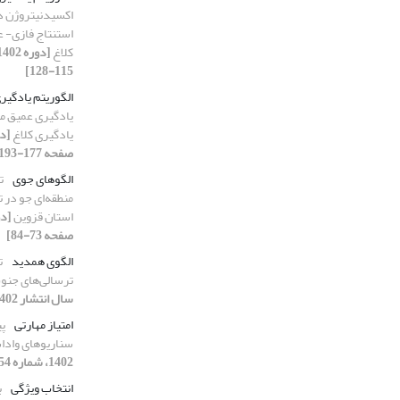
اکسیدنیتروژن در
استنتاج فازی- ع
کلاغ
115-128]
الگوریتم یادگیر
یادگیری عمیق مبت
یادگیری کلاغ
صفحه 177-193]
الگوهای جوی
ت
منطقه‌ای جو در ت
استان قزوین
صفحه 73-84]
الگوی همدید
ت
ترسالی‌های جنو
سال انتشار 1402، صفحه 1-18]
امتیاز مهارتی
پی
سناریوهای واداش
1402، شماره 54، سال انتشار 1402، صفحه 213-226]
انتخاب ویژگی
ب