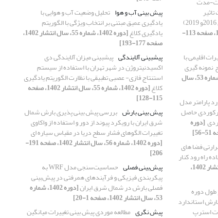
دت-مدت
تاثیر
پیش بینی آب و هوا
تحلیل وضعیت آب و هوایی با
یادگیری عمیق مبتنی بر انتخاب ویژگی با الگوریتم
[دوره 1402، شماره 56، سال انتشار 1402، صفحه 113-
یادگیری کلاغ
[دوره 1402، شماره 55، سال انتشار 1402،
صفحه 177-193]
رات اقلیمی با
پیشبینی آلایندگی
پیشبینی میزان آلایندگی دی
بکارگیری داده های رکوردی حاصل از طرح ‎ نمونه گیری
اکسیدنیتروژن در شهر تهران با استفاده از سیستم
[دوره 1402، شماره 53، سال
استنتاج فازی- عصبی تطبیقی با نظارت الگوریتم یادگیری
کلاغ
[دوره 1402، شماره 55، سال انتشار 1402، صفحه
115-128]
رد پارامتر مدل
ی رکوردی حاصل
پیش بینی بارش
بررسی پیش بینی پذیری بارش شمال
[دوره
شرق ایران با رویکرد پیوند از دور و استفاده از واکاوی
تغییرات الگوهای فشار سطح دریا در مقیاس سیاره ای
[دوره 1402، شماره 56، سال انتشار 1402، صفحه 191-
آسایش حرارتی فضا های
206]
ده راه رود کنار
[دوره 1402، شماره 53، سال انتشار 1402،
پیش‌بینی فصلی
حساسیت‌سنجی مدل WRF به
پیکربندی فیزیکی و فرآیندهای همرفتی در پیش‌بینی
فصلی بارش در شمال شرق ایران
[دوره 1402، شماره
 طول دوره
53، سال انتشار 1402، صفحه 1-20]
ارش استاندارد
بوت استرپ
پیش نگری
مطالعه موردی پیش بینی تغییرات میانگین