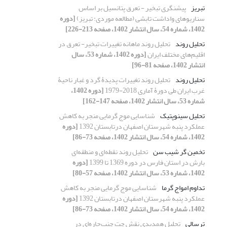
تبریز
پیشنگری تبخیر - تعرق پتانسیل بر اساس
سناریوهای واداشت تابشی (مطالعه موردی: تبریز)
[دوره
1402، شماره 54، سال انتشار 1402، صفحه 213-226]
تحلیل روند
تحلیل روند ماهانه تغییرات تبخیر- تعرق در
اقلیم‌های مختلف ایران
[دوره 1402، شماره 53، سال
انتشار 1402، صفحه 81-96]
تحلیل روند
تحلیل روند تغییرات پدیدۀ گرد و غبار ناحیۀ
غرب ایران طی دورۀ آماری 2018-1979
[دوره 1402،
شماره 53، سال انتشار 1402، صفحه 147-162]
تحلیل سینوپتیک
شناسایی موج گرمایی منجر به کاهش
عملکرد پنبه شهرستان اصفهان درتابستان 1392
[دوره
1402، شماره 54، سال انتشار 1402، صفحه 73-86]
تخمین گر شیب سن
تحلیل روند نقطه‌ای و منطقه‌ای
بارش در استان فارس در دوره 1369 تا 1399
[دوره
1402، شماره 53، سال انتشار 1402، صفحه 57-80]
تداوم امواج گرما
شناسایی موج گرمایی منجر به کاهش
عملکرد پنبه شهرستان اصفهان درتابستان 1392
[دوره
1402، شماره 54، سال انتشار 1402، صفحه 73-86]
ترسالی
تحلیل همدیدی نقش جت جنب‌حاره‌ای در