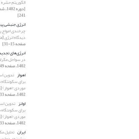
الگوریتم حشره 
241]
انرژی جنبشی پی
دیدگاه انرژی
صفحه 15-31]
انرژی‌های تجدید
در سواحل مکرا
1402، صفحه 149-163]
اهواز
تدوین است
برای سکونتگاه ها
موردی: اهواز)
1402، صفحه 133-146]
اوانز
تدوین است
برای سکونتگاه ها
موردی: اهواز)
1402، صفحه 133-146]
ایران
تحلیل مکا
بیشینه‌ی دما در