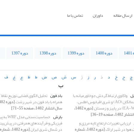
ارسال مقاله
داوران
تماس با ما
1
دوره 1400
دوره 1399
دوره 1398
دوره 1397
چ
ح
خ
د
ذ
ر
ز
ژ
س
ش
ص
ض
ط
ظ
ع
غ
ف
ب
یل
واکاوی ارتباط گردشِ جوِخاورمیانه با
باد فون
تحلیل الگوی فضایی توزیع نقاط
دورپیوند های شمالگان (AO) و شرق اقیانوس اطلس –
همراه با باد فون در شهر رشت
[دوره 1402،
سال انتشار 1402، صفحه 55-71]
بارش
حساسیت‌سنجی 
ارزیابی تغییرات ارتفاع لایه مرزی و
فیزیکی و فرآیندهای همرفتی در پیش‌بی
ت هوا در شهر اراک
[دوره 1402، شماره
در شمال شرق ایران