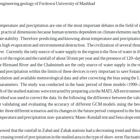
engineering geology of Ferdowsi University of Mashhad
mperature and precipitation are one of the most important debates in the field o
d practical dimensions, because human systems dependent on climate elements such as
ate stability. Therefore, predicting and knowing about temperature and precipitatio
, high evaporation and environmental destruction. The civilization of several tho
ver. Currently, the only source of water supply in the region is the flow of water 
te of the region and the rainfall of about 50 mm per year and the presence of 120-da
he Hirmand River and the Chahnimeh are the only source of water supply in the re
nd precipitation within the limits of these devices is very important to save Sis
solution and available meteorological data, and after correcting the bias using t
parameters. The study was conducted in the basic period of these models (1990-20
ch of the studied stations were extracted by preparing a in the MATLAB environmen
thod was used to correct the data. In the following, the difference between the val
er validating and evaluating the accuracy of different GCM models, using the bes
er three different scenarios and its changes in the future period compared to the hi
mperature and precipitation, non-parametric Mann-Kendall test and Sen,s slope esti
howed that the rainfall in Zabul and Zahak stations had a decreasing trend and this 
ecreasing trend of precipitation in the studied area is the type of short-term fluctuatio