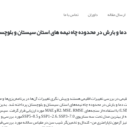
ارسال مقاله
داوران
تماس با ما
اقلیمی در بررسی تغییرات اقلیمی هستند و پیش نگری تغییرات آن‌ها در برنامه‌ریزی‌ها و
گردش کلی جو (GCM) از CMIP6 با کاربست روش اصلاح اریبی مقیاس خطی (LSBC) با استفاده از سنجه‌های ، MSE، RMSE
بارش در دوره آینده (2050-2021) نسبت به دوره پایه (2014-1995) با استفاده از بهت
فت. جهت آشکارسازی روند تغییرات دما و بارش در دوره پایه (2014-1995) نیز آزمون ناپارامتری من- کندال و تخمین‌گر شیب سن در مقیاس سالانه مورد