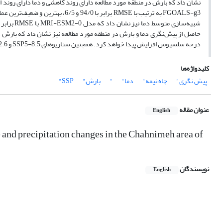
FGOALS-g3 به ترتیب با RMSE برابر
درجه سلسیوس افزایش پیدا خواهد کرد. همچنین سناریوهای SSP5-8.5 و SSP1-2.6 به ترتیب بیشترین و کمترین تغییرات دما و بارش را در منطقه مورد مطالعه نشان می دهند.
کلیدواژه‌ها
پیش نگری"
چاه نیمه"
دما"
"
بارش"
SSP"
عنوان مقاله
English
and precipitation changes in the Chahnimeh area of
نویسندگان
English