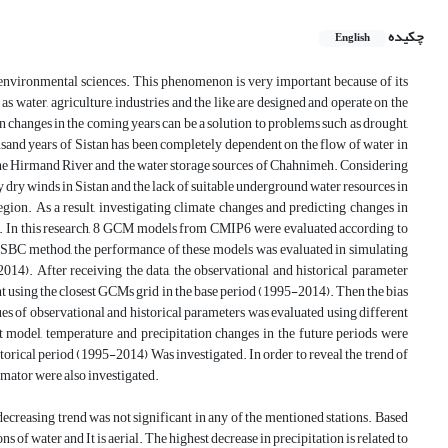
چکیده
English
f environmental sciences. This phenomenon is very important because of its
 water, agriculture, industries and the like are designed and operate on the
n changes in the coming years can be a solution to problems such as drought,
usand years of Sistan has been completely dependent on the flow of water in
in the Hirmand River and the water storage sources of Chahnimeh. Considering
y dry winds in Sistan and the lack of suitable underground water resources in
gion. As a result, investigating climate changes and predicting changes in
tan. In this research, 8 GCM models from CMIP6 were evaluated according to
he LSBC method, the performance of these models was evaluated in simulating
14). After receiving the data, the observational and historical parameter
t using the closest GCMs grid in the base period (1995-2014). Then the bias
ues of observational and historical parameters was evaluated using different
t model, temperature and precipitation changes in the future periods were
storical period (1995-2014) Was investigated. In order to reveal the trend of
mator were also investigated.
decreasing trend was not significant in any of the mentioned stations. Based
ns of water and It is aerial. The highest decrease in precipitation is related to