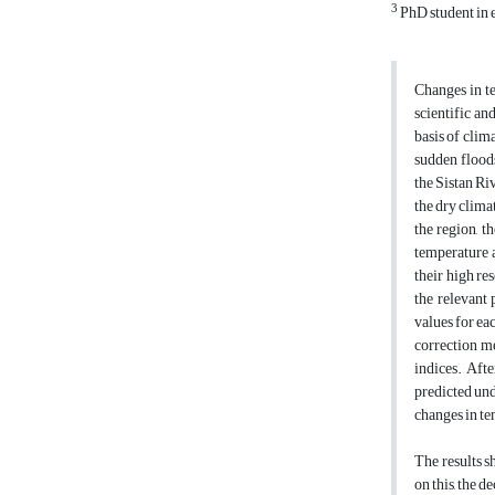
3
PhD student in 
Changes in te
scientific an
basis of clim
sudden floods
the Sistan Ri
the dry clima
the region, t
temperature a
their high re
the relevant 
values for ea
correction me
indices. Aft
predicted und
changes in te
The results s
on this, the d