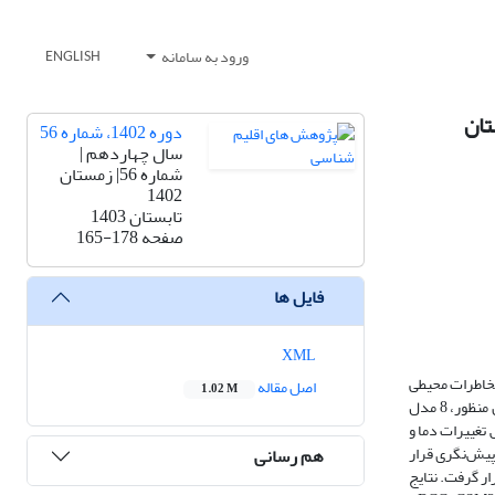
ورود به سامانه
ENGLISH
دوره 1402، شماره 56
سال چهاردهم |
شماره 56| زمستان
1402
تابستان 1403
صفحه
165-178
فایل ها
XML
 مخاطرات محیطی
اصل مقاله
1.02 M
از اهمیت زیادی برخوردار است. لذا در این پژوهش به پیش نگری آینده تغییرات دما و بارش در محدوده چاه نیمه‌های استان سیستان و بلوچستان پرداخته شد. بدین منظور، 8 مدل
R2 و MAE مورد ارزیابی قرار گرفت. سپس تغییرات دما و
رین مدل تحت سه سناریوی SSP1-2.6، SSP3-7.0 و SSP5-8.5مورد بررسی و پیش‌نگری قرار
هم رسانی
 بررسی قرار گرفت. نتایج