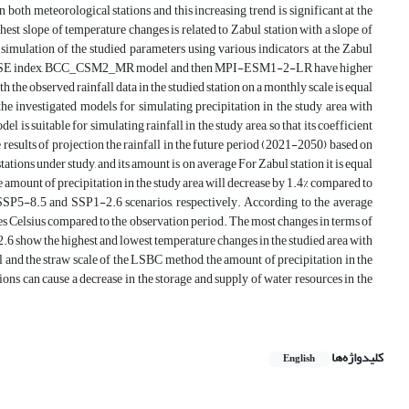
 both meteorological stations and this increasing trend is significant at the
est slope of temperature changes is related to Zabul station with a slope of
simulation of the studied parameters using various indicators at the Zabul
on the RMSE index, BCC_CSM2_MR model and then MPI-ESM1-2-LR have higher
he observed rainfall data in the studied station on a monthly scale is equal
 investigated models for simulating precipitation in the study area with
 suitable for simulating rainfall in the study area, so that its coefficient
results of projection the rainfall in the future period (2021-2050) based on
tations under study, and its amount is on average For Zabul station it is equal
the amount of precipitation in the study area will decrease by 1.4% compared to
 SSP5-8.5 and SSP1-2.6 scenarios, respectively. According to the average
rees Celsius compared to the observation period. The most changes in terms of
2.6 show the highest and lowest temperature changes in the studied area with
l and the straw scale of the LSBC method, the amount of precipitation in the
ions can cause a decrease in the storage and supply of water resources in the
کلیدواژه‌ها
English