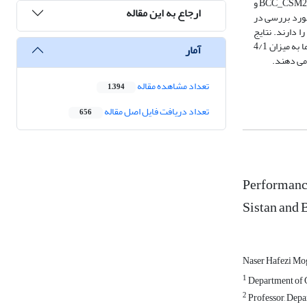
نشان داد که بارش در منطقه مورد مطالعه دارای روند کاهشی و دما دارای روند افزایشی بوده است. نتایج حاصل از ارزیابی مدل‌های CMIP6 نشان داد که مدل‌های BCC_CSM2_MR و
ارجاع به این مقاله
ل‌های مورد بررسی در
دل CanESM5 با RMSE برابر با 33/0 ضعیف ترین عملکرد را دارند. نتایج
حاصل از پیش‌نگری دما و بارش در منطقه مورد مطالعه نیز نشان داد که بارش در دوره آینده به طور متوسط به میزان 1/4 درصد نسبت به دوره مشاهداتی کاهش و دما به میزان 4/1
آمار
تعداد مشاهده مقاله
1,394
تعداد دریافت فایل اصل مقاله
656
Performance
Sistan and 
Naser Hafezi M
1
Department of G
2
Professor, Depa