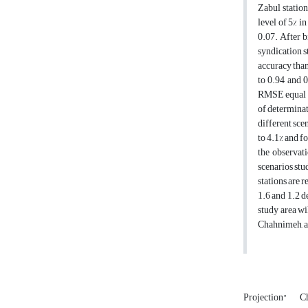
Zabul station
level of 5% i
0.07. After b
syndication 
accuracy than
to 0.94 and 
RMSE equal to
of determinat
different scen
to 4.1% and fo
the observat
scenarios stu
stations are 
1.6 and 1.2 d
study area wi
Chahnimeh, as
Projection"
C