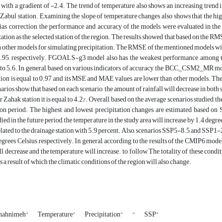
 with a gradient of -2.4. The trend of temperature also shows an increasing trend in
n Zabul station. Examining the slope of temperature changes also shows that the high
ias correction, the performance and accuracy of the models were evaluated in the 
station as the selected station of the region. The results showed that based 
 other models for simulating precipitation. The RMSE of the mentioned models with t
0.95, respectively. FGOALS-g3 model also has the weakest performance among the
 5.6. In general, based on various indicators of accuracy, the BCC_CSM2_MR model is
ion is equal to 0.97, and its MSE and MAE values are lower than other models. The 
arios show that based on each scenario, the amount of rainfall will decrease in both s
r Zahak station it is equal to 4.2%. Overall, based on the average scenarios studied, 
ion period. The highest and lowest precipitation changes are estimated based on
died in the future period, the temperature in the study area will increase by 1.4 deg
related to the drainage station with 5.9 percent. Also, scenarios SSP5-8.5 and SSP1-
egrees Celsius, respectively. In general, according to the results of the CMIP6 mode
ll decrease and the temperature will increase. to follow The totality of these condit
 a result of which the climatic conditions of the region will also change.
hahnimeh"
Temperature"
Precipitation"
"
SSP"