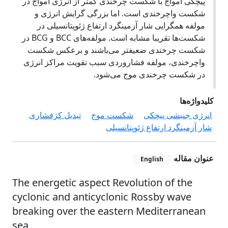
پیچکی امواج با شکست چرخندی کمتر از انرژی امواج در
شکست واچرخندی است. اما بزرگی گرایش انرژی و
مولفه همگرایی شار آزمینگرد ارتفاع ژئوپتانسیلی در
شکست‌ها تقریبا مشابه است. مولفه‌های BCC و BCG در
شکست چرخندی ضعیفتر می‌باشند و برعکس شکست
واچرخندی، مولفه فشاروردی سبب تقویت مراکز انرژی
در شکست چرخندی موج می‌شود.
کلیدواژه‌ها
انرژی جنبشی پیچکی
شکست موج
تبدیل کژفشاری
شار آزمینگرد ارتفاع ژئوپتانسیلی
عنوان مقاله
English
The energetic aspect Revolution of the
cyclonic and anticyclonic Rossby wave
breaking over the eastern Mediterranean
sea