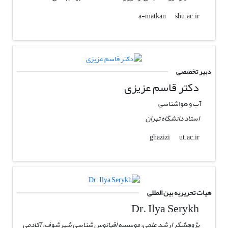
sbu.ac.ir
a-matkan
دبیر تخصصی
دکتر قاسم عزیزی
آب و هواشناسی
استاد دانشگاه تهران
ut.ac.ir
ghazizi
هیات تحریریه بین المللی
Dr. Ilya Serykh
پژوهشگر ارشد علمی، موسسه اقیانوس شناسی شیرشوف، آکادمی