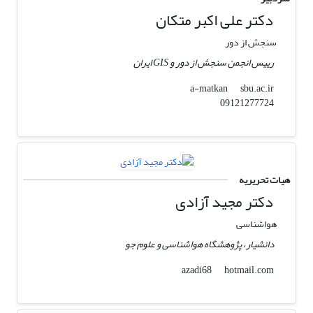
دکتر علی اکبر متکان
سنجش از دور
رییس انجمن سنجش از دور و GIS ایران
sbu.ac.ir
a-matkan
09121277724
هیات تحریریه
دکتر مجید آزادی
هواشناسی
دانشیار، پژوهشگاه هواشناسی و علوم جو
hotmail.com
azadi68