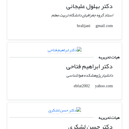
دکتر بهلول علیجانی
استاد گروه جغرافیای دانشگاه تربیت معلم
gmail.com
bralijani
هیات تحریریه
دکتر ابراهیم فتاحی
دانشیار پژوهشکده هواشناسی
yahoo.com
ebfat2002
هیات تحریریه
دکتر حسن لشکری