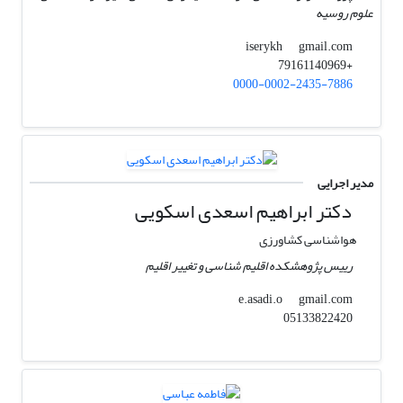
علوم روسیه
gmail.com
iserykh
+79161140969
0000-0002-2435-7886
مدیر اجرایی
دکتر ابراهیم اسعدی اسکویی
هواشناسی کشاورزی
رییس پژوهشکده اقلیم شناسی و تغییر اقلیم
gmail.com
e.asadi.o
05133822420