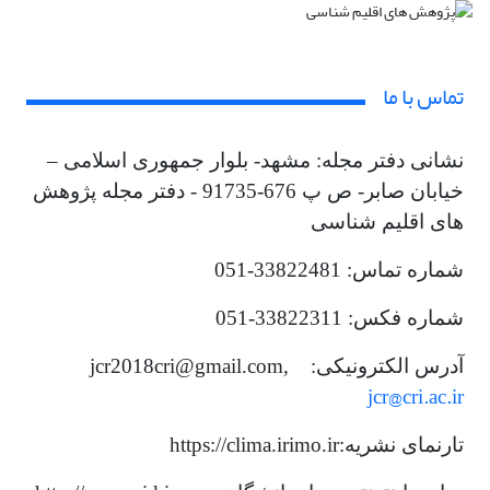
تماس با ما
نشانی دفتر مجله: مشهد- بلوار جمهوری اسلامی –
خیابان صابر- ص پ 676-91735 - دفتر مجله پژوهش
های اقلیم شناسی
شماره تماس: 33822481-051
شماره فکس: 33822311-051
آدرس الکترونیکی: jcr2018cri@gmail.com,
jcr@cri.ac.ir
تارنمای نشریه:https://clima.irimo.ir