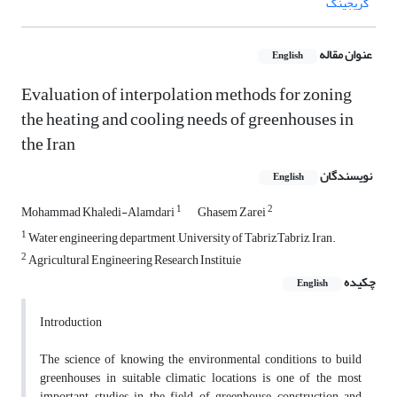
کریجینگ
عنوان مقاله
English
Evaluation of interpolation methods for zoning
the heating and cooling needs of greenhouses in
the Iran
نویسندگان
English
1
2
Mohammad Khaledi-Alamdari
Ghasem Zarei
1
Water engineering department ,University of Tabriz,Tabriz, Iran.
2
Agricultural Engineering Research Instituie
چکیده
English
Introduction
The science of knowing the environmental conditions to build
greenhouses in suitable climatic locations is one of the most
important studies in the field of greenhouse construction and