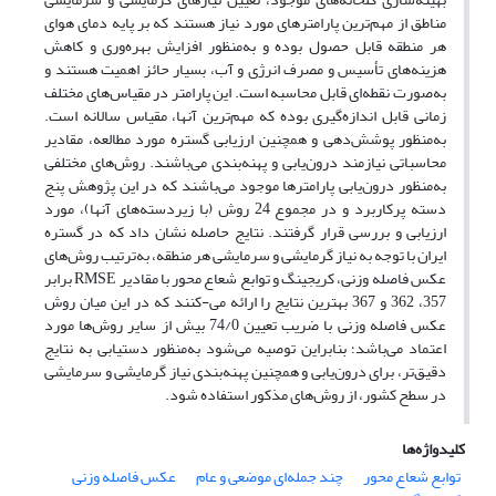
مناطق از مهم‌ترین پارامترهای مورد نیاز هستند که بر پایه دمای هوای
هر منطقه قابل حصول بوده و به‌منظور افزایش بهره‌وری و کاهش
هزینه‌های تأسیس و مصرف انرژی و آب، بسیار حائز اهمیت هستند و
به‌صورت نقطه‌ای قابل محاسبه است. این پارامتر در مقیاس‌های مختلف
زمانی قابل اندازه‌گیری بوده که مهم‌ترین آنها، مقیاس سالانه است.
به‌منظور پوشش‌دهی و همچنین ارزیابی گستره مورد مطالعه، مقادیر
محاسباتی نیازمند درون‌یابی و پهنه‌بندی می‌باشند. روش‌های مختلفی
به‌منظور درون‌یابی پارامترها موجود می‌باشند که در این پژوهش پنج
دسته پرکاربرد و در مجموع 24 روش (با زیردسته‌های آنها)، مورد
ارزیابی و بررسی قرار گرفتند. نتایج حاصله نشان داد که در گستره
ایران با توجه به نیاز گرمایشی و سرمایشی هر منطقه، به‌ترتیب روش‌های
عکس فاصله وزنی، کریجینگ و توابع شعاع محور با مقادیر RMSE برابر
357، 362 و 367 بهترین نتایج را ارائه می-کنند که در این میان روش
عکس فاصله وزنی با ضریب تعیین 74/0 بیش از سایر روش‌ها مورد
اعتماد می‌باشد؛ بنابراین توصیه می‌شود به‌منظور دستیابی به نتایج
دقیق‌تر، برای درون‌یابی و همچنین پهنه‌بندی نیاز گرمایشی و سرمایشی
در سطح کشور، از روش‌های مذکور استفاده شود.
کلیدواژه‌ها
توابع شعاع محور
چند جمله‌ای موضعی و عام
عکس فاصله وزنی