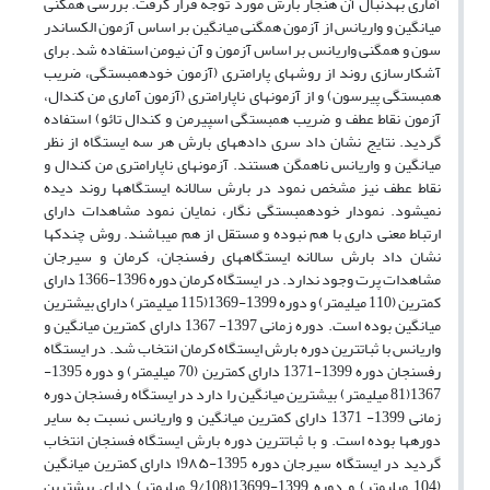
آماری بهدنبال آن هنجار بارش مورد توجه قرار گرفت. بررسی همگنی
میانگین و واریانس از آزمون همگنی میانگین بر اساس آزمون الکساندر
سون و همگنی واریانس بر اساس آزمون و آن نیومن استفاده شد. برای
آشکارسازی روند از روشهای پارامتری (آزمون خودهمبستگی، ضریب
همبستگی پیرسون) و از آزمونهای ناپارامتری (آزمون آماری من کندال،
آزمون نقاط عطف و ضریب همبستگی اسپیرمن و کندال تائو) استفاده
گردید. نتایج نشان داد سری دادههای بارش هر سه ایستگاه از نظر
میانگین و واریانس ناهمگن هستند. آزمونهای ناپارامتری من کندال و
نقاط عطف نیز مشخص نمود در بارش سالانه ایستگاهها روند دیده
نمیشود. نمودار خودهمبستگی نگار، نمایان نمود مشاهدات دارای
ارتباط معنی داری با هم نبوده و مستقل از هم میباشند. روش چندکها
نشان داد بارش سالانه ایستگاههای رفسنجان، کرمان و سیرجان
مشاهدات پرت وجود ندارد. در ایستگاه کرمان دوره 1396-1366 دارای
کمترین (110 میلیمتر) و دوره 1399-1369(115 میلیمتر) دارای بیشترین
میانگین بوده است. دوره زمانی 1397- 1367 دارای کمترین میانگین و
واریانس با ثباتترین دوره بارش ایستگاه کرمان انتخاب شد. در ایستگاه
رفسنجان دوره 1399-1371 دارای کمترین (70 میلیمتر) و دوره 1395-
1367(81 میلیمتر) بیشترین میانگین را دارد در ایستگاه رفسنجان دوره
زمانی 1399- 1371 دارای کمترین میانگین و واریانس نسبت به سایر
دورهها بوده است. و با ثباتترین دوره بارش ایستگاه فسنجان انتخاب
گردید در ایستگاه سیرجان دوره 1395-۱9۸۵ دارای کمترین میانگین
(104 میلیمتر) و دوره 1399-13699(9/108 میلیمتر) دارای بیشترین