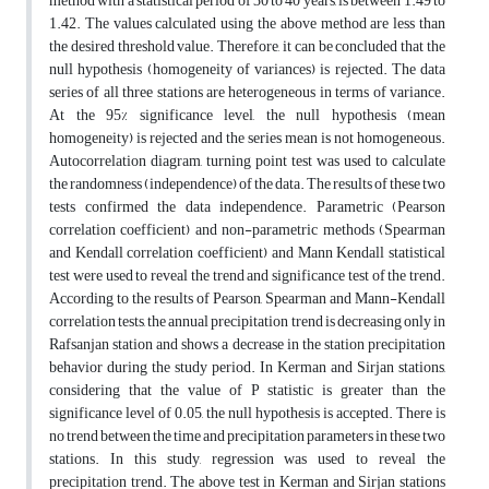
method with a statistical period of 30 to 40 years, is between 1.49 to
1.42. The values calculated using the above method are less than
the desired threshold value. Therefore, it can be concluded that the
null hypothesis (homogeneity of variances) is rejected. The data
series of all three stations are heterogeneous in terms of variance.
At the 95% significance level, the null hypothesis (mean
homogeneity) is rejected and the series mean is not homogeneous.
Autocorrelation diagram, turning point test was used to calculate
the randomness (independence) of the data. The results of these two
tests confirmed the data independence. Parametric (Pearson
correlation coefficient) and non-parametric methods (Spearman
and Kendall correlation coefficient) and Mann Kendall statistical
test were used to reveal the trend and significance test of the trend.
According to the results of Pearson, Spearman and Mann-Kendall
correlation tests, the annual precipitation trend is decreasing only in
Rafsanjan station and shows a decrease in the station precipitation
behavior during the study period. In Kerman and Sirjan stations,
considering that the value of P statistic is greater than the
significance level of 0.05, the null hypothesis is accepted. There is
no trend between the time and precipitation parameters in these two
stations. In this study, regression was used to reveal the
precipitation trend. The above test in Kerman and Sirjan stations