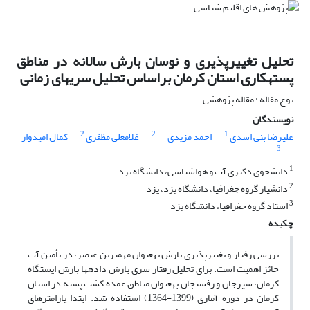
تحلیل تغییرپذیری و نوسان بارش سالانه در مناطق
پستهکاری استان کرمان براساس تحلیل سریهای زمانی
نوع مقاله : مقاله پژوهشی
نویسندگان
2
2
1
علیرضا بنی اسدی
احمد مزیدی
غلامعلی مظفری
کمال امیدوار
3
1
دانشجوی دکتری آب و هواشناسی، دانشگاه یزد
2
دانشیار گروه جغرافیا، دانشگاه یزد، یزد
3
استاد گروه جغرافیا، دانشگاه یزد
چکیده
بررسی رفتار و تغییرپذیری بارش بهعنوان مهمترین عنصر، در تأمین آب
حائز اهمیت است. برای تحلیل رفتار سری بارش دادهها بارش ایستگاه
کرمان، سیرجان و رفسنجان بهعنوان مناطق عمده کشت پسته در استان
کرمان در دوره آماری (1399-1364) استفاده شد. ابتدا پارامترهای