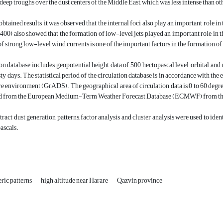
deep troughs over the dust centers of the Middle East, which was less intense than o
obtained results, it was observed that the internal foci also play an important role i
1400) also showed that the formation of low-level jets played an important role in the
of strong low-level wind currents is one of the important factors in the formation of 
on database includes geopotential height data of 500 hectopascal level, orbital a
sty days. The statistical period of the circulation database is in accordance with
re environment (GrADS). The geographical area of circulation data is 0 to 60 degre
d from the European Medium-Term Weather Forecast Database (ECMWF) from the ER
xtract dust generation patterns, factor analysis and cluster analysis were used to id
ascals.
ric patterns
high altitude near Harare
Qazvin province