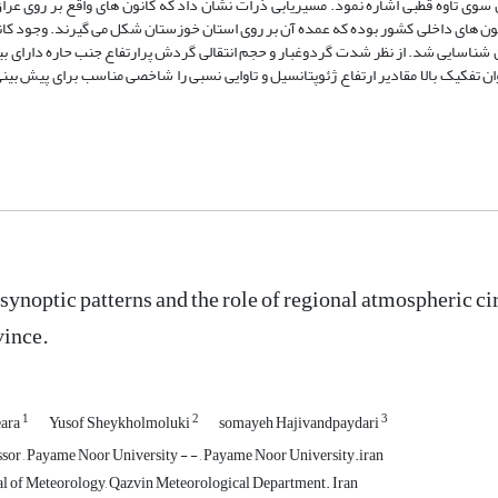
ند که می توان به ترتیب به پرارتفاع جنب حاره و گسترش پایین سوی تاوه قطبی اشاره 
غباری منطقه می باشند و از سویی گردوغبارهای محلی متاثر از کانون های داخلی کشور 
ستان نیز به عنوان عامل تشدید کننده گردوغبارهای استان قزوین شناسایی شد. از نظر ش
 که بر اساس تحقیق حاضر می توان با استفاده از داده های با توان تفکیک بالا مقادیر 
synoptic patterns and the role of regional atmospheric ci
vince.
1
2
3
eara
Yusof Sheykholmoluki
somayeh Hajivandpaydari
ssor , Payame Noor University - - , Payame Noor University.iran
l of Meteorology, Qazvin Meteorological Department. Iran