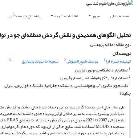
راهنمای نویسندگان
اطلاعات نشریه
مرور
صفحه اصلی
در تولید گردوغبار محلی و منطقه‌ای بر روی استان قزوین
نوع مقاله : مقاله پژوهشی
نویسندگان
3
2
1
سمیه حاجیوند پایداری
یوسف شیخ الملوکی
تهمینه چهره آرا
1
استادیار دانشگاه پیام نور، قزوین
2
استادیار اداره کل هواشناسی استان قزوین
3
دانشجوی دکتری آب و هواشناسی، دانشکده جغرافیا، دانشگاه خوارزمی، تهران
چکیده
راسر دنیا رشد چشمگیری داشته است. از این رو مناطق واقع در کمربند خشک
رم سال و به خصوص تابستان منطقه بوده و از سویی کمترین درصد