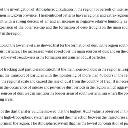
 of the investigation of atmospheric circulation in the region for periods of intens
on in Qazvin province. The mentioned patterns have a regional and extra-regional 
ont with a strong descent of air and an increase in negative relative humidity a
ansion of the polar ice cap and the formation of deep troughs on the main sourc
t in the region.
tion of the lower level also showed that for the formation of dust in the region, sout
dust particles. The increase in wind speed over the main sources of dust and on th
f sub-level pseudo-jets in the formation and transfer of dust particles.
 of tracking dust particles indicated that the main source of dust in the region is Ir
at the transport of particles with the monitoring of more than 48 hours in the re
f the regional scale and caused the rise of dust from the country of Iraq. It is nec
 in the occurrence of intense and pervasive dust periods in the region, which aggra
ources of dust, we can mention the border areas of southwestern Iran, where the proce
ng areas.
 of the dust transfer volume showed that the highest AOD value is observed in the 
he high-tropospheric system prevails and the interaction between the trajectories an
storms in the region. The atmospheric system that has the lowest concentration of par