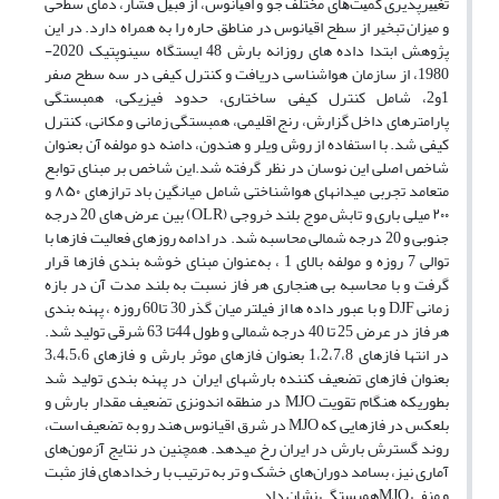
ﺗﻐﻴﻴﺮﭘﺬﻳﺮی ﻛﻤﻴﺖﻫﺎی ﻣﺨﺘﻠﻒ ﺟﻮ و اﻗﻴﺎﻧﻮس، از ﻗﺒﻴﻞ ﻓﺸﺎر‫، دﻣﺎی ﺳﻄحی
و ﻣﻴﺰان ﺗﺒﺨﻴﺮ از ﺳﻄﺢ اﻗﻴﺎﻧﻮس در ﻣﻨﺎﻃﻖ ﺣﺎره را به همراه دارد.‬ در این
پژوهش ابتدا داده های روزانه بارش 48 ایستگاه سینوپتیک 2020-
1980، از سازمان هواشناسی دریافت و کنترل کیفی در سه سطح صفر
1و2، شامل کنترل کیفی ساختاری، حدود فیزیکی، همبستگی
پارامترهای داخل گزارش، رنج اقلیمی، همبستگی زمانی و مکانی، کنترل
کیفی شد. با استفاده از روش ویلر و هندون، دامنه دو مولفه آن بعنوان
شاخص اصلی این نوسان در نظر گرفته شد.این شاخص بر مبنای توابع
متعامد تجربی میدانهای هواشناختی شامل میانگین باد ترازهای ۸۵۰ و
۲۰۰ میلی باری و تابش موج بلند خروجی (OLR) بین عرض های 20 درجه
جنوبی و 20 درجه شمالی محاسبه شد. در ادامه روزهای فعالیت فازها با
توالی 7 روزه و مولفه بالای 1 ، به‌عنوان مبنای خوشه بندی فازها قرار
گرفت و با محاسبه بی هنجاری هر فاز نسبت به بلند مدت آن در بازه
زمانی DJF و با عبور داده ها از فیلتر میان گذر 30 تا60 روزه ، پهنه بندی
هر فاز در عرض 25 تا 40 درجه شمالی و طول 44تا 63 شرقی تولید شد.
در انتها فازهای 1،2،7،8 بعنوان فازهای موثر بارش و فازهای 3،4،5،6
بعنوان فازهای تضعیف کننده بارشهای ایران در پهنه بندی تولید شد
بطوریکه هنگام تقویت MJO در منطقه اندونزی تضعیف مقدار بارش و
بلعکس در فازهایی که MJO در شرق اقیانوس هند رو به تضعیف است،
روند گسترش بارش در ایران رخ میدهد.‬‬‬ همچنین در نتایج آزمون‌های
آماری نیز، بسامد دوران‌های خشک و تر به ‌ترتیب با رخدادهای فاز مثبت
و منفی MJOهمبستگی نشان داد.‬‬‬‬‬