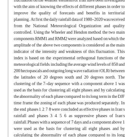
fluctuation on the weather elements of Iran have been investigated
with the aim of knowing the effects of different phases in order to
improve the quality of forecasts and benefits in territorial
planning. At first, the daily rainfall data of 1980-2020 was received
from the National Meteorological Organization and quality
controlled. Using the Wheeler and Hendon method, the two main
components RMM1 and RMM2 were analyzed, based on which the
amplitude of the above two components is considered as the main
indicator of the intensity and weakness of this fluctuation. This
index is based on the experimental orthogonal functions of the
meteorological fields, including the average wind levels of 850 and
200 hectopascals and outgoing long wave radiation (OLR) between
the latitudes of 20 degrees south and 20 degrees north. The
clustering of the 7-day sequence with a component above 1 was
used as the basis for clustering all eight phases, and by calculating
the abnormality of each phase compared to its long term in the DJF
time frame, the zoning of each phase was produced separately. In
the end, phases 1, 2, 7, 8 were concluded as effective phases in Iran's
rainfall and phases 3, 4, 5, 6 as suppressive phases of Iran's
rainfall.Phases with a sequence of 7 days and a component above 1
were used as the basis for clustering all eight phases, and by
calculating the abnormality of each phase compared to its long