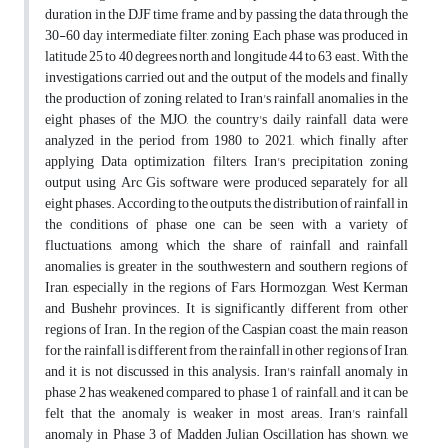
duration in the DJF time frame and by passing the data through the
30-60 day intermediate filter, zoning Each phase was produced in
latitude 25 to 40 degrees north and longitude 44 to 63 east. With the
investigations carried out and the output of the models and finally
the production of zoning related to Iran's rainfall anomalies in the
eight phases of the MJO, the country's daily rainfall data were
analyzed in the period from 1980 to 2021, which finally after
applying Data optimization filters, Iran's precipitation zoning
output using Arc Gis software were produced separately for all
eight phases. According to the outputs, the distribution of rainfall in
the conditions of phase one can be seen with a variety of
fluctuations, among which the share of rainfall and rainfall
anomalies is greater in the southwestern and southern regions of
Iran, especially in the regions of Fars, Hormozgan, West Kerman
and Bushehr provinces. It is significantly different from other
regions of Iran. In the region of the Caspian coast, the main reason
for the rainfall is different from the rainfall in other regions of Iran,
and it is not discussed in this analysis. Iran's rainfall anomaly in
phase 2 has weakened compared to phase 1 of rainfall, and it can be
felt that the anomaly is weaker in most areas. Iran's rainfall
anomaly in Phase 3 of Madden Julian Oscillation has shown, we