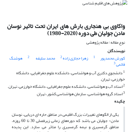
واکاوی بی هنجاری بارش های ایران تحت تاثیر نوسان
مادن جولیان طی دوره (2020-1980)
نوع مقاله : مقاله پژوهشی
نویسندگان
2
2
1
کورش محمدپور
زهرا حجازی زاده
محمد سلیقه
هوشنگ
3
قائمی
1
دانشجوی دکتری آب و هواشناسی، دانشکده علوم جغرافیایی، دانشگاه
خوارزمی، تهران.
2
استاد آب و هواشناسی، دانشکده علوم جغرافیایی، دانشگاه خوارزمی، تهران.
3
استاد گروه هواشناسی، سازمان هواشناسی کشور، تهران
چکیده
یکی از الگوهای تغییرات بزرگ اقلیمی در مناطق حاره ای دریایی، نوسان
مادن- جولیان می باشد که دوره‌های زمانی زیرفصلی 30 تا 60 روزه،
مناطق گرمسیری و نیمه گرمسیری را متاثر می سازد. اﻳﻦ ﭘﺪﻳﺪه