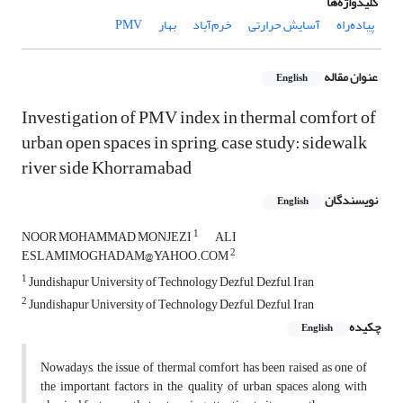
کلیدواژه‌ها
پیاده‌راه
آسایش حرارتی
خرم‌آباد
بهار
PMV
عنوان مقاله
English
Investigation of PMV index in thermal comfort of
urban open spaces in spring, case study: sidewalk
river side Khorramabad
نویسندگان
English
1
NOOR MOHAMMAD MONJEZI
ALI
2
ESLAMIMOGHADAM@YAHOO.COM
1
Jundishapur University of Technology Dezful, Dezful, Iran
2
Jundishapur University of Technology Dezful, Dezful, Iran
چکیده
English
Nowadays, the issue of thermal comfort has been raised as one of
the important factors in the quality of urban spaces along with