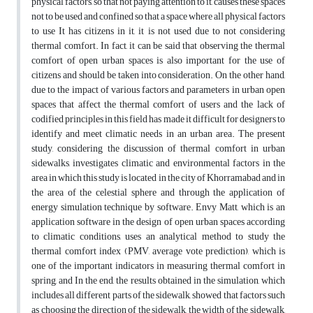
physical factors, so that not paying attention to it, causes these spaces
not to be used and confined so that a space where all physical factors
to use It has citizens in it, it is not used due to not considering
thermal comfort. In fact, it can be said that observing the thermal
comfort of open urban spaces is also important for the use of
citizens and should be taken into consideration. On the other hand,
due to the impact of various factors and parameters in urban open
spaces that affect the thermal comfort of users and the lack of
codified principles in this field has made it difficult for designers to
identify and meet climatic needs in an urban area. The present
study, considering the discussion of thermal comfort in urban
sidewalks, investigates climatic and environmental factors in the
area in which this study is located in the city of Khorramabad and in
the area of ​​the celestial sphere and through the application of
energy simulation technique by software. Envy Matt, which is an
application software in the design of open urban spaces according
to climatic conditions, uses an analytical method to study the
thermal comfort index (PMV, average vote prediction), which is
one of the important indicators in measuring thermal comfort in
spring, and In the end, the results obtained in the simulation, which
includes all different parts of the sidewalk, showed that factors such
as choosing the direction of the sidewalk, the width of the sidewalk,