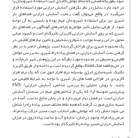
شود بطوریکه فضایی که تمام عوامل کالبدی جهت استفاده شهروندان را
در خود دارد بدلیل در نظر نگرفتن آسایش حرارتی مورد استفاده قرار
نمی‌گیرد در واقع می‌توان گفت رعایت آسایش حرارتی فضاهای باز
شهری نیز برای استفاده شهروندان مهم بوده و بایستی به آن توجه
شود. از طرفی بدلیل تاثیر عوامل و پارامترهای گوناگون در فضاهای باز
شهری که بر روی آسایش حرارتی کاربران تاثیرگذار است و کمبود مبانی
مدون در این زمینه موجب دشواری تشخیص و تامین نیازهای اقلیمی در
یک محدوده شهری برای طراحان گردیده است. پژوهش حاضر با در نظر
گرفتن بحث آسایش حرارتی در فضای پیاده راه شهری، به بررسی عوامل
اقلیمی و محیطی در محدوده مورد نظرکه در این پژوهش شهر خرم‌آباد و
در حریم قلعه فلک الافلاک واقع گردیده است پرداخته و از طریق کاربرد
تکنیک شبیه‌سازی انرژی بوسیله نرم افزار انوی مت که یک نرم افزار
کاربردی در طراحی فضا های باز شهری با توجه به شرایط اقلیمی می
باشد، با روش تحلیلی به بررسی شاخص آسایش حرارتی) PMV
پیش‌بینی متوسط آرا) که یکی از شاخص‌های مهم در سنجش آسایش
حرارتی است در فصل بهار می‌پردازد و در پایان نتایج بدست آمده در
شبیه سازی صورت گرفته که همه نقاط مختلف مسیر پیاده راه را شامل
می شود نشان داد که عواملی نظیر انتخاب جهت مسیر حرکت پیاده‌راه،
عرض پیاده‌راه، وجود درختان، سایه و آب،و ساعت پیاده روی در میزان
آسایش حرارتی مسیر پیاده راه تاثیرگذار بوده است.