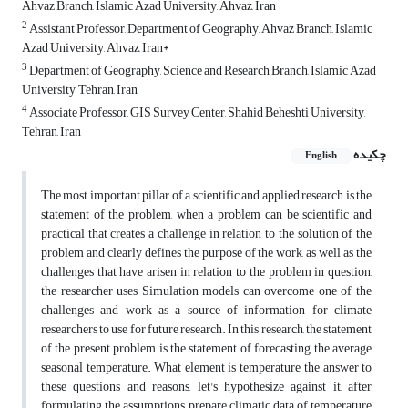
Ahvaz Branch, Islamic Azad University, Ahvaz, Iran
2
Assistant Professor, Department of Geography, Ahvaz Branch, Islamic
Azad University, Ahvaz, Iran*
3
Department of Geography, Science and Research Branch, Islamic Azad
University, Tehran, Iran
4
Associate Professor, GIS Survey Center, Shahid Beheshti University,
Tehran, Iran
چکیده
English
The most important pillar of a scientific and applied research is the
statement of the problem, when a problem can be scientific and
practical that creates a challenge in relation to the solution of the
problem and clearly defines the purpose of the work, as well as the
challenges that have arisen in relation to the problem in question,
the researcher uses Simulation models can overcome one of the
challenges and work as a source of information for climate
researchers to use for future research. In this research, the statement
of the present problem is the statement of forecasting the average
seasonal temperature. What element is temperature, the answer to
these questions and reasons, let's hypothesize against it, after
formulating the assumptions, prepare climatic data of temperature