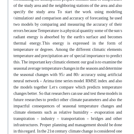
of the study area and the neighboring stations of the area, and also
specify the study area To start the work, using modeling
(simulation) and comparison and accuracy of forecasting, he used
two models by comparing and measuring the accuracy of their
errors, because Temperature is a physical quantity, some of the sun's
radiant energy is absorbed by the earth's surface and becomes
thermal energy.This energy is expressed in the form of
temperature or degrees. Among the different climatic elements,
temperature and precipitation are of special importance to predict
this. The important key climatic element, our goal is to examine the
seasonal average temperature changes in the seasons and determine
the seasonal changes with 95% and 80% accuracy using artificial
neural network - Arima time series model, RMSE index, and also
the models together Let's compare which predicts temperature
changes better. So that researchers can use and test these models in
future researches to predict other climate parameters and also the
impactful consequences of seasonal temperature changes and
climate elements such as relative humidity - evaporation and
transpiration - industry - transportation - bridges and other
infrastructures. Proper planning and management should be done
in this regard. In the 21st century, climate change is considered one