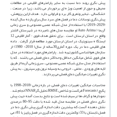
پیش نگری روند دما نسبت به سایر پارامترهای اقلیمی در مطالعات
محیطی و جوی از اهمیت ویژ ه ای برخوردار می باشد، زیرا در صنعت ،
خشکسالی ، تبخیر وتعرق کار برد و فراوانی دارد . هدف ازاین پزوهش،
پیش نگری نوسانات دما در فصل های سرد سال برای یازده سال آینده
(2029-2019) با استفاده از مدل شبکه عصبی مصنوعی و سری زمانی
آریما ( Auto Arima)و مقایسه مدل های نامبرده در شهرستان الشتر
واقع در استان لرستان است . برای تحقق هدف فوق ؛ آمار اقلیمی 12
ایستگا ه سینوپتیک در استان لرستان مورد مطالعه قرار گرفت . داده
های اقلیمی دما در یک دوره آماری30ساله از سال( 2010- 1980) از
سازمان هواشناسی کشورتهیه شد . پارامترهای مورد استفاده در مدل
های فوق شامل میانگین حداقل وحداکثر دمای فصلی می باشند . که با
استفاده از مدل سازی شبکه عصبی مصنوعی ، سری زمانی آریما از طریق
لایه های ورودی ، مخفی ، خروجی به وسیله نرون وپرسپترون ، به پیش
نگری تغییرات میانگین دمای فصلی می پردازند .
محاسبات میانگین تغییرات دمای فصلی در بازه زمانی (2018-1998 با
پکیچ ( Forecasts فرکست و شاخص RMSE تحلیل گرNNAR انجام شد .
نمودارها و گراف ها ترسیم شده است و نتایج بدست آمده جهت پیش
نگری دمای فصلی در مقایسه مدل قید شده با دقت 95-80 درصدی
نشان دهنده آنست که بیشترین دقت اندازه گیری پیش نگری دما در
فصل تابستان با 33% وکمترین دقت اندازه گیری در فصل پاییز با 81% می