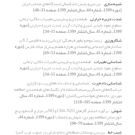
شبیه‌سازی
بررسی و پایش خشکسالی ایستگاه‌های منتخب ایران
[دوره 1399، شماره 44، سال انتشار 1399، صفحه 33-48]
شدت جزیره حرارتی
طبقه‌بندی و پیش‌بینی تغییرات مکانی-زمانی
سطوح نفوذ ناپذیر شهری و اثرات آن بر شدت جزیره حرارتی
[دوره
1399، شماره 41، سال انتشار 1399، صفحه 15-34]
شکارورزی
زیست‌بوم و تطور فرهنگی: ارزیابی پدیده اقلیمی 8.2 بر
ساختارهای اجتماعی و اقتصادی هزاره هفتم پیش‌از میلاد فارس
[دوره
1399، شماره 41، سال انتشار 1399، صفحه 53-69]
شناسایی تغییرات
طبقه‌بندی و پیش‌بینی تغییرات مکانی-زمانی
سطوح نفوذ ناپذیر شهری و اثرات آن بر شدت جزیره حرارتی
[دوره
1399، شماره 41، سال انتشار 1399، صفحه 15-34]
شناسایی داده‌پرت
شناسایی و حذف داده‌های پرت و تکراری
درشبکه‌های حسگربی‌سیم با‌استفاده از تکنیک‌های طبقه‌بندی (مطالعه
موردی: داده‌های هواشناسی کاشان)
[دوره 1399، شماره 41، سال
انتشار 1399، صفحه 105-118]
شوش
برآورد انتشار گازهای CH4، N2O و NOدر مزارع گندم و برنج
خوزستان (مطالعه موردی: شوش و باغملک)
[دوره 1399، شماره 44،
سال انتشار 1399، صفحه 79-90]
شیب خط
بررسی نوسانات منطقه‌ای دما و بارش در جنوب غرب آسیا