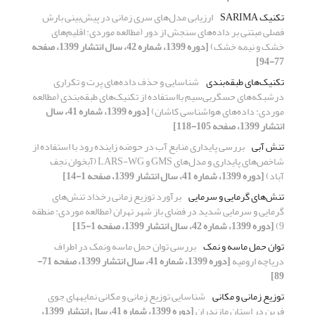
تکنیک SARIMA
ارزیابی مدل‌های سری زمانی در پیش‌بینی بارش
فصلی مبتنی بر داده‌های سنجش از دور (مطالعه موردی: اقلیم‌های
خشک و نیمه خشک)
[دوره 1399، شماره 42، سال انتشار 1399، صفحه
77-94]
تکنیک‌های طبقه‌بندی
شناسایی و حذف داده‌های پرت و تکراری
درشبکه‌های حسگربی‌سیم با‌استفاده از تکنیک‌های طبقه‌بندی (مطالعه
موردی: داده‌های هواشناسی کاشان)
[دوره 1399، شماره 41، سال
انتشار 1399، صفحه 105-118]
تنش آبی
بررسی پایداری منابع آب در حوضه زاینده رود با استفاده از
شاخص‌های پایداری و مدل‌های GMS و LARS-WG (آبخوان نجف
آباد)
[دوره 1399، شماره 41، سال انتشار 1399، صفحه 1-14]
تنش‌های گرمایی و سرمایی
برآورد توزیع زمانی رخداد تنش‌های
گرمایی و سرمایی شدید در فضای باز شهر تهران (مطالعه موردی: منطقه
9)
[دوره 1399، شماره 42، سال انتشار 1399، صفحه 1-15]
توان حمل ماسه و نمک
بررسی توان حمل ماسه ونمک در اطراف
دریاچه ارومیه
[دوره 1399، شماره 41، سال انتشار 1399، صفحه 71-
89]
توزیع زمانی و مکانی
شناسایی توزیع زمانی و مکانی نمایه‏های جوی
فرین در استان مازندران
[دوره 1399، شماره 41، سال انتشار 1399،