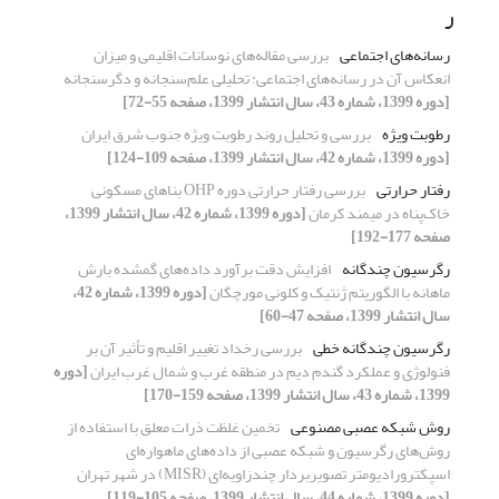
ر
رسانه‌های اجتماعی
بررسی مقاله‌های نوسانات اقلیمی و میزان
انعکاس آن در رسانه‌های اجتماعی: تحلیلی علم‌سنجانه و دگرسنجانه
[دوره 1399، شماره 43، سال انتشار 1399، صفحه 55-72]
رطوبت ویژه
بررسی و تحلیل روند رطوبت ویژه جنوب شرق ایران
[دوره 1399، شماره 42، سال انتشار 1399، صفحه 109-124]
رفتار حرارتی
بررسی رفتار حرارتی دوره OHP بناهای مسکونی
خاک‌پناه در میمند کرمان
[دوره 1399، شماره 42، سال انتشار 1399،
صفحه 177-192]
رگرسیون چندگانه
افزایش دقت برآورد داده‌های گمشده بارش
ماهانه با الگوریتم ژنتیک و کلونی مورچگان
[دوره 1399، شماره 42،
سال انتشار 1399، صفحه 47-60]
رگرسیون چندگانه خطی
بررسی رخداد تغییر اقلیم و تأثیر آن بر
فنولوژی و عملکرد گندم دیم در منطقه غرب و شمال غرب ایران
[دوره
1399، شماره 43، سال انتشار 1399، صفحه 159-170]
روش‌ شبکه عصبی مصنوعی
تخمین غلظت ذرات معلق با استفاده از
روش‌های رگرسیون و شبکه عصبی از داده‌های ماهواره‌ای
اسپکترورادیومتر تصویربردار چندزاویه‌ای (MISR) در شهر تهران
[دوره 1399، شماره 44، سال انتشار 1399، صفحه 105-119]