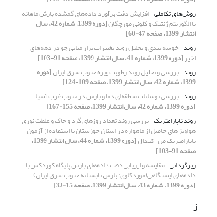
روش‌های تکاملی
افزایش دقت برآورد داده‌های گمشده بارش ماهانه
با الگوریتم ژنتیک و کلونی مورچگان
[دوره 1399، شماره 42، سال
انتشار 1399، صفحه 47-60]
روند
خوشه بندی و تحلیل روند تغییرات تراز میانی جو در دهه‌های
اخیر
[دوره 1399، شماره 41، سال انتشار 1399، صفحه 91-103]
روند
بررسی و تحلیل روند رطوبت ویژه جنوب شرق ایران
[دوره
1399، شماره 42، سال انتشار 1399، صفحه 109-124]
روند
بررسی نوسانات منطقه‌ای دما و بارش در جنوب غرب آسیا
[دوره 1399، شماره 42، سال انتشار 1399، صفحه 155-167]
روند ناپارامتریک
بررسی روند تعداد روزهای گرد و خاک و غلظت نوری
هواویز های حاصل از ماهواره در استان خوزستان با استفاده از آزمون‌
ناپارامتریک من- کندال
[دوره 1399، شماره 44، سال انتشار 1399،
صفحه 91-103]
ریزگردانی
مقایسه و ارزیابی دقت داده‌های بارش پایگاه کوردکس با
داده‌های ایستگاهی(موردکاوی: بارش تابستانه جنوب شرق ایران)
[دوره 1399، شماره 43، سال انتشار 1399، صفحه 15-32]
ز