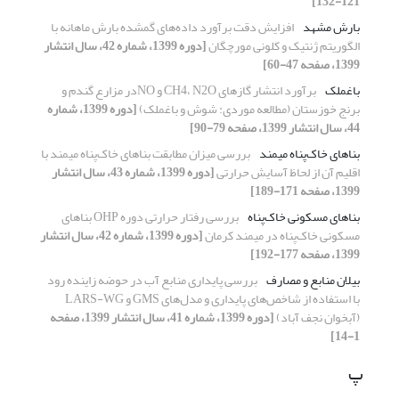
121-132]
بارش مشهد
افزایش دقت برآورد داده‌های گمشده بارش ماهانه با
الگوریتم ژنتیک و کلونی مورچگان
[دوره 1399، شماره 42، سال انتشار
1399، صفحه 47-60]
باغملک
برآورد انتشار گازهای CH4، N2O و NOدر مزارع گندم و
برنج خوزستان (مطالعه موردی: شوش و باغملک)
[دوره 1399، شماره
44، سال انتشار 1399، صفحه 79-90]
بناهای خاک‌پناه میمند
بررسی میزان مطابقت بناهای خاک‌پناه میمند با
اقلیم آن از لحاظ آسایش حرارتی
[دوره 1399، شماره 43، سال انتشار
1399، صفحه 171-189]
بناهای مسکونی خاک‌پناه
بررسی رفتار حرارتی دوره OHP بناهای
مسکونی خاک‌پناه در میمند کرمان
[دوره 1399، شماره 42، سال انتشار
1399، صفحه 177-192]
بیلان منابع و مصارف
بررسی پایداری منابع آب در حوضه زاینده رود
با استفاده از شاخص‌های پایداری و مدل‌های GMS و LARS-WG
(آبخوان نجف آباد)
[دوره 1399، شماره 41، سال انتشار 1399، صفحه
1-14]
پ