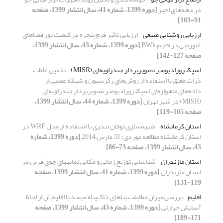
در دهه‌های اخیر
[دوره 1399، شماره 41، سال انتشار 1399، صفحه
91-103]
ارزیابی روشنایی طبیعی
ارزیابی تاثیر فرم پنجره در کیفیت نور فضاهای
آموزشی در اقلیم BWk
[دوره 1399، شماره 43، سال انتشار 1399،
صفحه 127-142]
اسپکترورادیومتر تصویربردار چندزاویه‌ای (MISR)
تخمین غلظت
ذرات معلق با استفاده از روش‌های رگرسیون و شبکه عصبی از
داده‌های ماهواره‌ای اسپکترورادیومتر تصویربردار چندزاویه‌ای
(MISR) در شهر تهران
[دوره 1399، شماره 44، سال انتشار 1399،
صفحه 105-119]
استان کرمانشاه
شبیه‌سازی توفان تندری با استفاده از مدل WRF در
استان کرمانشاه مطالعه موردی: 31 مارس 2014
[دوره 1399، شماره
43، سال انتشار 1399، صفحه 73-86]
استان مازندران
شناسایی توزیع زمانی و مکانی نمایه‏های جوی فرین در
استان مازندران
[دوره 1399، شماره 41، سال انتشار 1399، صفحه
119-131]
اقلیم
بررسی میزان مطابقت بناهای خاک‌پناه میمند با اقلیم آن از لحاظ
آسایش حرارتی
[دوره 1399، شماره 43، سال انتشار 1399، صفحه
171-189]