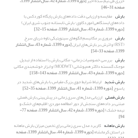
خزری طی نیم سدۀ اخیر
[دوره 1399، شماره 42، سال انتشار 1399،
صفحه 31-46]
بارش
مقایسه و ارزیابی دقت داده‌های بارش پایگاه کوردکس با
داده‌های ایستگاهی(موردکاوی: بارش تابستانه جنوب شرق ایران)
[دوره 1399، شماره 43، سال انتشار 1399، صفحه 15-32]
بارش
مروری بر مکانیسم الگوهای سینوپتیکی ناوه دریای سرخ
(RST) و اثرش بر بارش‌های ایران
[دوره 1399، شماره 43، سال انتشار
1399، صفحه 33-54]
بارش
بررسی خصوصیات زمانی- مکانی بارش با استفاده از تبدیل
موجک گسسته داکثر همپوشانی (MODWT) و ابزار خوشه‌بندی مکانی
[دوره 1399، شماره 43، سال انتشار 1399، صفحه 143-158]
بارش شدید
ارتباط شرایط جوی بزرگ مقیاس با بارش‌های شدید در
یاسوج
[دوره 1399، شماره 41، سال انتشار 1399، صفحه 35-52]
بارش فصلی
ارزیابی مدل‌های سری زمانی در پیش‌بینی بارش فصلی
مبتنی بر داده‌های سنجش از دور (مطالعه موردی: اقلیم‌های خشک و
نیمه خشک)
[دوره 1399، شماره 42، سال انتشار 1399، صفحه 77-
94]
بارش ماهانه
کاربرد مدل سری زمانی برای تخمین میزان بارش ماهانه
در استان کرمانشاه
[دوره 1399، شماره 44، سال انتشار 1399، صفحه