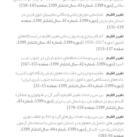
مکانی
[دوره 1399، شماره 43، سال انتشار 1399، صفحه 143-158]
تغییر اقلیم
شناسایی توزیع زمانی و مکانی نمایه‏های جوی فرین در
استان مازندران
[دوره 1399، شماره 41، سال انتشار 1399، صفحه
119-131]
تغییر اقلیم
آشکارسازی و به ‌روز رسانی تغییر اقلیم در ایستگاه‌های
کشور (دوره 2017-1958)
[دوره 1399، شماره 42، سال انتشار 1399،
صفحه 137-153]
تغییر اقلیم
بررسی نوسانات منطقه‌ای دما و بارش در جنوب غرب
آسیا
[دوره 1399، شماره 42، سال انتشار 1399، صفحه 155-167]
تغییر اقلیم
مقایسه و ارزیابی دقت داده‌های بارش پایگاه کوردکس با
داده‌های ایستگاهی(موردکاوی: بارش تابستانه جنوب شرق ایران)
[دوره 1399، شماره 43، سال انتشار 1399، صفحه 15-32]
تغییر اقلیم
بررسی رخداد تغییر اقلیم و تأثیر آن بر فنولوژی و عملکرد
گندم دیم در منطقه غرب و شمال غرب ایران
[دوره 1399، شماره 43،
سال انتشار 1399، صفحه 159-170]
تغییر اقلیم
بررسی روند تعداد روزهای گرد و خاک و غلظت نوری
هواویز های حاصل از ماهواره در استان خوزستان با استفاده از آزمون‌
ناپارامتریک من- کندال
[دوره 1399، شماره 44، سال انتشار 1399،
صفحه 91-103]