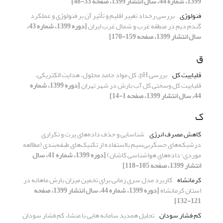
1399، شماره 44، سال انتشار 1399، صفحه 33-48]
فنولوژی
بررسی رخداد تغییر اقلیم و تأثیر آن بر فنولوژی و عملکرد
گندم دیم در منطقه غرب و شمال غرب ایران
[دوره 1399، شماره 43،
سال انتشار 1399، صفحه 159-170]
ق
قلیاییت کل
بررسی pH، کل مواد جامد محلول، هدایت الکتریکی،
قلیاییت کل وسختی کل آب بارش در شهر تهران
[دوره 1399، شماره
44، سال انتشار 1399، صفحه 1-14]
ک
کاهش مصرف انرژی
شناسایی و حذف داده‌های پرت و تکراری
درشبکه‌های حسگربی‌سیم با‌استفاده از تکنیک‌های طبقه‌بندی (مطالعه
موردی: داده‌های هواشناسی کاشان)
[دوره 1399، شماره 41، سال
انتشار 1399، صفحه 105-118]
کرمانشاه
کاربرد مدل سری زمانی برای تخمین میزان بارش ماهانه در
استان کرمانشاه
[دوره 1399، شماره 44، سال انتشار 1399، صفحه
121-132]
کم فشار سودان
تحلیل همدید سامانه هایی با منشاء کم فشار سودان