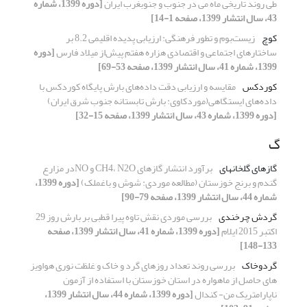
طی روند تاریخی ماه می در جنوب و جنوبغرب ایران
[دوره 1399، شماره
43، سال انتشار 1399، صفحه 1-14]
کوچ
زیست‌بوم و تطور فرهنگی: ارزیابی پدیده اقلیمی 8.2 بر
ساختارهای اجتماعی و اقتصادی هزاره هفتم پیش‌از میلاد فارس
[دوره
1399، شماره 41، سال انتشار 1399، صفحه 53-69]
کوردکس
مقایسه و ارزیابی دقت داده‌های بارش پایگاه کوردکس با
داده‌های ایستگاهی(موردکاوی: بارش تابستانه جنوب شرق ایران)
[دوره 1399، شماره 43، سال انتشار 1399، صفحه 15-32]
گ
گازهای گلخانهای
برآورد انتشار گازهای CH4، N2O و NOدر مزارع
گندم و برنج خوزستان (مطالعه موردی: شوش و باغملک)
[دوره 1399،
شماره 44، سال انتشار 1399، صفحه 79-90]
گردش چرخندی
بررسی موردی نقش تاوه پیرا قطبی بر بارش روز 29
اکتبر 2015 ایلام
[دوره 1399، شماره 41، سال انتشار 1399، صفحه
133-148]
گردوخاک
بررسی روند تعداد روزهای گرد و خاک و غلظت نوری هواویز
های حاصل از ماهواره در استان خوزستان با استفاده از آزمون‌
ناپارامتریک من- کندال
[دوره 1399، شماره 44، سال انتشار 1399،