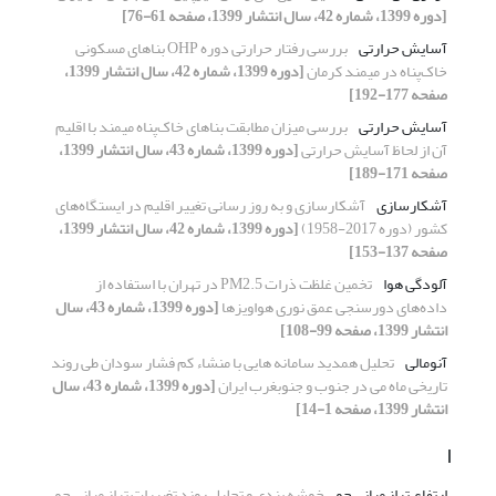
[دوره 1399، شماره 42، سال انتشار 1399، صفحه 61-76]
آسایش حرارتی
بررسی رفتار حرارتی دوره OHP بناهای مسکونی
خاک‌پناه در میمند کرمان
[دوره 1399، شماره 42، سال انتشار 1399،
صفحه 177-192]
آسایش حرارتی
بررسی میزان مطابقت بناهای خاک‌پناه میمند با اقلیم
آن از لحاظ آسایش حرارتی
[دوره 1399، شماره 43، سال انتشار 1399،
صفحه 171-189]
آشکارسازی
آشکارسازی و به ‌روز رسانی تغییر اقلیم در ایستگاه‌های
کشور (دوره 2017-1958)
[دوره 1399، شماره 42، سال انتشار 1399،
صفحه 137-153]
آلودگی هوا
تخمین غلظت ذرات PM2.5 در تهران با استفاده از
داده‌های دورسنجی عمق نوری هواویزها
[دوره 1399، شماره 43، سال
انتشار 1399، صفحه 99-108]
آنومالی
تحلیل همدید سامانه هایی با منشاء کم فشار سودان طی روند
تاریخی ماه می در جنوب و جنوبغرب ایران
[دوره 1399، شماره 43، سال
انتشار 1399، صفحه 1-14]
ا
ارتفاع تراز میانی جو
خوشه بندی و تحلیل روند تغییرات تراز میانی جو