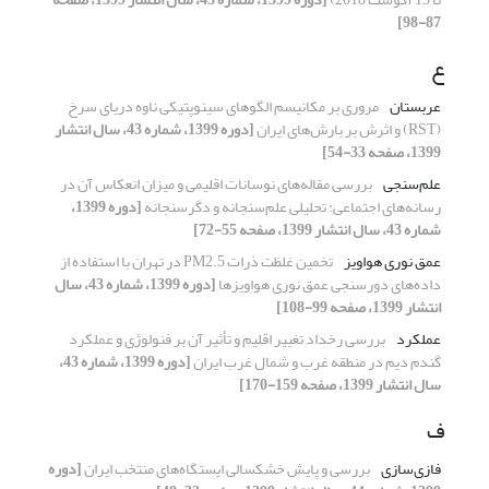
87-98]
ع
عربستان
مروری بر مکانیسم الگوهای سینوپتیکی ناوه دریای سرخ
(RST) و اثرش بر بارش‌های ایران
[دوره 1399، شماره 43، سال انتشار
1399، صفحه 33-54]
علم‌سنجی
بررسی مقاله‌های نوسانات اقلیمی و میزان انعکاس آن در
رسانه‌های اجتماعی: تحلیلی علم‌سنجانه و دگرسنجانه
[دوره 1399،
شماره 43، سال انتشار 1399، صفحه 55-72]
عمق نوری هواویز
تخمین غلظت ذرات PM2.5 در تهران با استفاده از
داده‌های دورسنجی عمق نوری هواویزها
[دوره 1399، شماره 43، سال
انتشار 1399، صفحه 99-108]
عملکرد
بررسی رخداد تغییر اقلیم و تأثیر آن بر فنولوژی و عملکرد
گندم دیم در منطقه غرب و شمال غرب ایران
[دوره 1399، شماره 43،
سال انتشار 1399، صفحه 159-170]
ف
فازی‌سازی
بررسی و پایش خشکسالی ایستگاه‌های منتخب ایران
[دوره