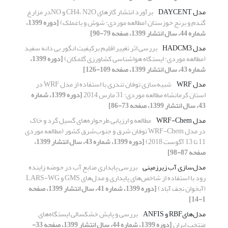
مدل DAYCENT
برآورد انتشار گازهای CH4، N2O و NOدر مزارع
گندم و برنج خوزستان (مطالعه موردی: شوش و باغملک)
[دوره 1399،
شماره 44، سال انتشار 1399، صفحه 79-90]
مدل HADCM3
بررسی اثر تغییر اقلیم برکیفیت انگور بی دانه سفید
(مطالعه موردی: ایستگاه هواشناسی کشاورزی گلمکان)
[دوره 1399،
شماره 43، سال انتشار 1399، صفحه 109-126]
مدل WRF
شبیه‌سازی توفان تندری با استفاده از مدل WRF در
استان کرمانشاه مطالعه موردی: 31 مارس 2014
[دوره 1399، شماره
43، سال انتشار 1399، صفحه 73-86]
مدل WRF-Chem
مطالعه و ارزیابی طرحواره‌های گسیل گرد و خاک
در مدل WRF-Chem توفان شرق و جنوب‌شرق کشور (مطالعه موردی
11 تا 13 آگوست 2018)
[دوره 1399، شماره 43، سال انتشار 1399،
صفحه 87-98]
مدل‌سازی آب زیرزمینی
بررسی پایداری منابع آب در حوضه زاینده
رود با استفاده از شاخص‌های پایداری و مدل‌های GMS و LARS-WG
(آبخوان نجف آباد)
[دوره 1399، شماره 41، سال انتشار 1399، صفحه
1-14]
مدل‌هایRBF و ANFIS
بررسی و پایش خشکسالی ایستگاه‌های
منتخب ایران
[دوره 1399، شماره 44، سال انتشار 1399، صفحه 33-