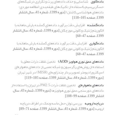
داده‌کاوی
شناسایی و حذف داده‌های پرت و تکراری درشبکه‌های
حسگربی‌سیم با‌استفاده از تکنیک‌های طبقه‌بندی (مطالعه موردی:
داده‌های هواشناسی کاشان)
[دوره 1399، شماره 41، سال انتشار
1399، صفحه 105-118]
داده‌گمشده
افزایش دقت برآورد داده‌های گمشده بارش ماهانه با
الگوریتم ژنتیک و کلونی مورچگان
[دوره 1399، شماره 42، سال انتشار
1399، صفحه 47-60]
داده‌گواری
افزایش دقت برآورد داده‌های گمشده بارش ماهانه با
الگوریتم ژنتیک و کلونی مورچگان
[دوره 1399، شماره 42، سال انتشار
1399، صفحه 47-60]
داده‌های عمق نوری هواویز (AOD)
تخمین غلظت ذرات معلق با
استفاده از روش‌های رگرسیون و شبکه عصبی از داده‌های ماهواره‌ای
اسپکترورادیومتر تصویربردار چندزاویه‌ای (MISR) در شهر تهران
[دوره 1399، شماره 44، سال انتشار 1399، صفحه 105-119]
داده‌های ماهواره‌ای
تخمین غلظت ذرات PM2.5 در تهران با استفاده از
داده‌های دورسنجی عمق نوری هواویزها
[دوره 1399، شماره 43، سال
انتشار 1399، صفحه 99-108]
دریاچه ارومیه
بررسی توان حمل ماسه ونمک در اطراف دریاچه
ارومیه
[دوره 1399، شماره 41، سال انتشار 1399، صفحه 71-89]