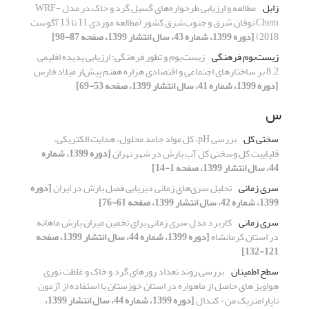
زابل
مطالعه و ارزیابی طرحواره‌های گسیل گرد و خاک در مدل WRF-
Chem توفان شرق و جنوب‌شرق کشور (مطالعه موردی 11 تا 13 آگوست
2018)
[دوره 1399، شماره 43، سال انتشار 1399، صفحه 87-98]
زیست‌بوم فرهنگی
زیست‌بوم و تطور فرهنگی: ارزیابی پدیده اقلیمی
8.2 بر ساختارهای اجتماعی و اقتصادی هزاره هفتم پیش‌از میلاد فارس
[دوره 1399، شماره 41، سال انتشار 1399، صفحه 53-69]
س
سختی کل
بررسی pH، کل مواد جامد محلول، هدایت الکتریکی،
قلیاییت کل وسختی کل آب بارش در شهر تهران
[دوره 1399، شماره
44، سال انتشار 1399، صفحه 1-14]
سری زمانی
تحلیل سری‌های زمانی دیرپایی فصل بارش در ایران
[دوره
1399، شماره 42، سال انتشار 1399، صفحه 61-76]
سری زمانی
کاربرد مدل سری زمانی برای تخمین میزان بارش ماهانه
در استان کرمانشاه
[دوره 1399، شماره 44، سال انتشار 1399، صفحه
121-132]
سطح اطمینان
بررسی روند تعداد روزهای گرد و خاک و غلظت نوری
هواویز های حاصل از ماهواره در استان خوزستان با استفاده از آزمون‌
ناپارامتریک من- کندال
[دوره 1399، شماره 44، سال انتشار 1399،