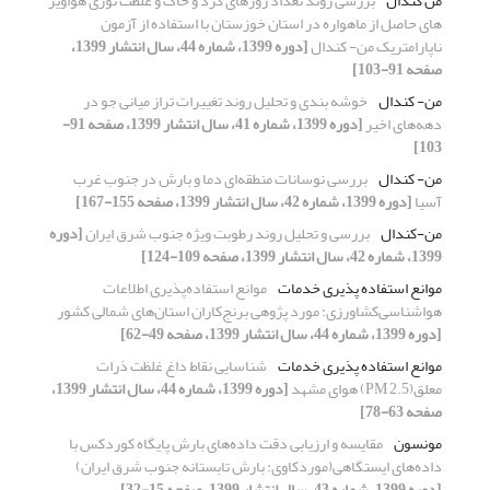
من کندال
بررسی روند تعداد روزهای گرد و خاک و غلظت نوری هواویز
های حاصل از ماهواره در استان خوزستان با استفاده از آزمون‌
ناپارامتریک من- کندال
[دوره 1399، شماره 44، سال انتشار 1399،
صفحه 91-103]
من- کندال
خوشه بندی و تحلیل روند تغییرات تراز میانی جو در
دهه‌های اخیر
[دوره 1399، شماره 41، سال انتشار 1399، صفحه 91-
103]
من- کندال
بررسی نوسانات منطقه‌ای دما و بارش در جنوب غرب
آسیا
[دوره 1399، شماره 42، سال انتشار 1399، صفحه 155-167]
من-کندال
بررسی و تحلیل روند رطوبت ویژه جنوب شرق ایران
[دوره
1399، شماره 42، سال انتشار 1399، صفحه 109-124]
موانع استفاده‌ پذیری خدمات
موانع‌ استفاده‌پذیری اطلاعات
هواشناسی‌کشاورزی: مورد‌ پژوهی برنج‌کاران استان‌‌های شمالی کشور
[دوره 1399، شماره 44، سال انتشار 1399، صفحه 49-62]
موانع استفاده‌ پذیری خدمات
شناسایی نقاط داغ غلظت ذرات
معلق(PM 2.5) هوای مشهد
[دوره 1399، شماره 44، سال انتشار 1399،
صفحه 63-78]
مونسون
مقایسه و ارزیابی دقت داده‌های بارش پایگاه کوردکس با
داده‌های ایستگاهی(موردکاوی: بارش تابستانه جنوب شرق ایران)
[دوره 1399، شماره 43، سال انتشار 1399، صفحه 15-32]