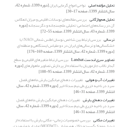
تحلیل مؤلفه اصلی
نواحی امواج گرمایی ایران
[دوره 1399، شماره 42،
سال انتشار 1399، صفحه 17-30]
تحلیل هم‌واژگانی
بررسی مقاله‌های نوسانات اقلیمی و میزان انعکاس
آن در رسانه‌های اجتماعی: تحلیلی علم‌سنجانه و دگرسنجانه
[دوره
1399، شماره 43، سال انتشار 1399، صفحه 55-72]
ترسالی
بررسی ارتباط بین شاخص نوسان اطلس شمالی (NAO) با
خشکسالی‌ها و ترسالی‌های ایران در دو مقیاس ایستگاهی و منطقه ای
[دوره 1399، شماره 42، سال انتشار 1399، صفحه 169-176]
تصاویر سری لندست Landsat
بررسی ارتباط متغیرهای اقلیمی و سطح
آبدار تالاب جازموریان با استفاده از پردازش تصاویر ماهواره‏ای
[دوره
1399، شماره 42، سال انتشار 1399، صفحه 95-108]
تغییرات آب و هوایی
تغییرات دهه‌ای میانگین بارش ماه‌‌های فصل
سرد در ناحیه خزری طی نیم سدۀ اخیر
[دوره 1399، شماره 42، سال
انتشار 1399، صفحه 31-46]
تغییرات دهه‌ای بارش
تغییرات دهه‌ای میانگین بارش ماه‌‌های فصل
سرد در ناحیه خزری طی نیم سدۀ اخیر
[دوره 1399، شماره 42، سال
انتشار 1399، صفحه 31-46]
تغییرات مکانی
بررسی خصوصیات زمانی- مکانی بارش با استفاده از
تبدیل موجک گسسته داکثر همپوشانی (MODWT) و ابزار خوشه‌بندی