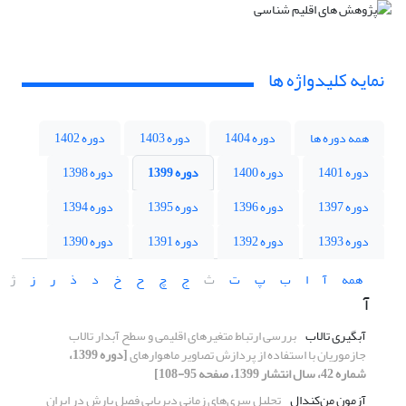
نمایه کلیدواژه ها
همه دوره ها
دوره 1404
دوره 1403
دوره 1402
دوره 1401
دوره 1400
دوره 1399
دوره 1398
دوره 1397
دوره 1396
دوره 1395
دوره 1394
دوره 1393
دوره 1392
دوره 1391
دوره 1390
همه
آ
ا
ب
پ
ت
ث
ج
چ
ح
خ
د
ذ
ر
ز
ژ
آ
آبگیری تالاب
بررسی ارتباط متغیرهای اقلیمی و سطح آبدار تالاب
جازموریان با استفاده از پردازش تصاویر ماهواره‏ای
[دوره 1399،
شماره 42، سال انتشار 1399، صفحه 95-108]
آزمون من‌کندال
تحلیل سری‌های زمانی دیرپایی فصل بارش در ایران