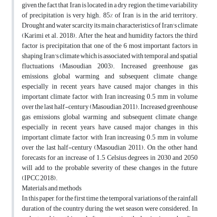
given the fact that Iran is located in a dry region, the time variability
of precipitation is very high. 85% of Iran is in the arid territory.
Drought and water scarcity its main characteristics of Iran's climate
(Karimi et al. 2018). After the heat and humidity factors, the third
factor is precipitation that one of the 6 most important factors in
shaping Iran's climate which is associated with temporal and spatial
fluctuations (Masoudian 2003). Increased greenhouse gas
emissions, global warming and subsequent climate change,
especially in recent years, have caused major changes in this
important climate factor, with Iran increasing 0.5 mm in volume
over the last half-century (Masoudian 2011). Increased greenhouse
gas emissions, global warming and subsequent climate change,
especially in recent years, have caused major changes in this
important climate factor, with Iran increasing 0.5 mm in volume
over the last half-century (Masoudian 2011). On the other hand,
forecasts for an increase of 1.5 Celsius degrees in 2030 and 2050
will add to the probable severity of these changes in the future
(IPCC 2018).
Materials and methods
In this paper, for the first time, the temporal variations of the rainfall
duration of the country during the wet season were considered. In