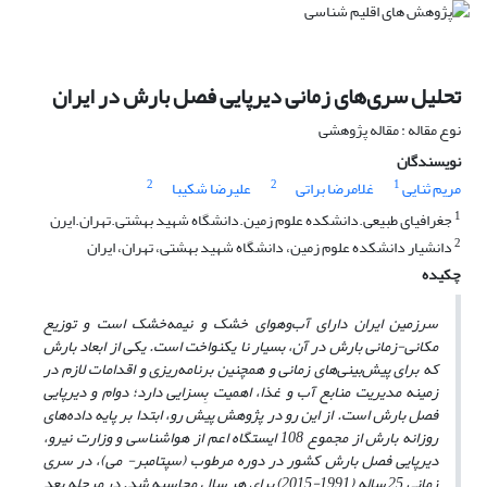
تحلیل سری‌های زمانی دیرپایی فصل بارش در ایران
نوع مقاله : مقاله پژوهشی
نویسندگان
2
2
1
مریم ثنایی
غلامرضا براتی
علیرضا شکیبا
1
جغرافیای طبیعی.دانشکده علوم زمین.دانشگاه شهید بهشتی.تهران.ایرن
2
دانشیار دانشکده علوم زمین، دانشگاه شهید بهشتی، تهران، ایران
چکیده
سرزمین ایران دارای آب‌وهوای خشک و نیمه‌خشک است و توزیع
مکانی­-­زمانی بارش در آن، بسیار نا یکنواخت است. یکی از ابعاد بارش
که برای پیش‌بینی‌های زمانی و همچنین برنامه‌ریزی و اقدامات لازم در
زمینه مدیریت منابع آب و غذا، اهمیت بِسزایی دارد؛ دوام و دیرپایی
فصل بارش است. از این رو در پژوهش پیش رو، ابتدا بر پایه داده‌های
روزانه بارش از مجموع 108 ایستگاه اعم از هواشناسی و وزارت نیرو،
دیرپایی فصل بارش کشور در دوره مرطوب (سپتامبر- می)، در سری
زمانی 25 ساله (1991-2015) برای هر سال محاسبه شد. در مرحله بعد