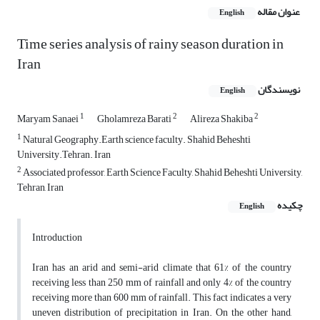
عنوان مقاله
English
Time series analysis of rainy season duration in
Iran
نویسندگان
English
1
2
2
Maryam Sanaei
Gholamreza Barati
Alireza Shakiba
1
Natural Geography.Earth science faculty. Shahid Beheshti
University.Tehran. Iran
2
Associated professor, Earth Science Faculty, Shahid Beheshti University,
Tehran, Iran
چکیده
English
Introduction
Iran has an arid and semi-arid climate that 61% of the country
receiving less than 250 mm of rainfall and only 4% of the country
receiving more than 600 mm of rainfall. This fact indicates a very
uneven distribution of precipitation in Iran. On the other hand,