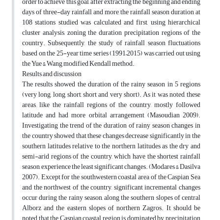
order to achieve this goal, after extracting the beginning and ending
days of three-day rainfall and more, the rainfall season duration at
108 stations studied was calculated and first, using hierarchical
cluster analysis, zoning the duration precipitation regions of the
country. Subsequently, the study of rainfall season fluctuations
based on the 25-year time series (1991–2015) was carried out using
the Yue & Wang modified Kendall method.
Results and discussion
The results showed the duration of the rainy season in 5 regions
(very long, long, short, short and very short). As it was noted, these
areas, like the rainfall regions of the country, mostly followed
latitude and had more orbital arrangement (Masoudian 2009).
Investigating the trend of the duration of rainy season changes in
the country showed that these changes decrease significantly in the
southern latitudes relative to the northern latitudes as the dry and
semi-arid regions of the country, which have the shortest rainfall
season, experience the least significant changes. (Modares & Dasilva
2007). Except for the southwestern coastal area of the Caspian Sea
and the northwest of the country, significant incremental changes
occur during the rainy season, along the southern slopes of central
Alborz and the eastern slopes of northern Zagros. It should be
noted that the Caspian coastal region is dominated by precipitation