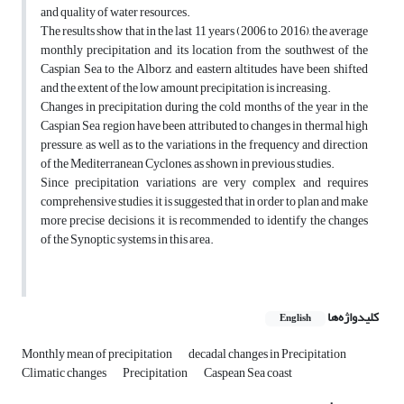
and quality of water resources.
The results show that in the last 11 years (2006 to 2016), the average
monthly precipitation and its location from the southwest of the
Caspian Sea to the Alborz and eastern altitudes have been shifted
and the extent of ​​the low amount precipitation is increasing.
Changes in precipitation during the cold months of the year in the
Caspian Sea region have been attributed to changes in thermal high
pressure, as well as to the variations in the frequency and direction
of the Mediterranean Cyclones, as shown in previous studies.
Since precipitation variations are very complex and requires
comprehensive studies, it is suggested that in order to plan and make
more precise decisions, it is recommended to identify the changes
of the Synoptic systems in this area.
کلیدواژه‌ها
English
Monthly mean of precipitation
decadal changes in Precipitation
Climatic changes
Precipitation
Caspean Sea coast