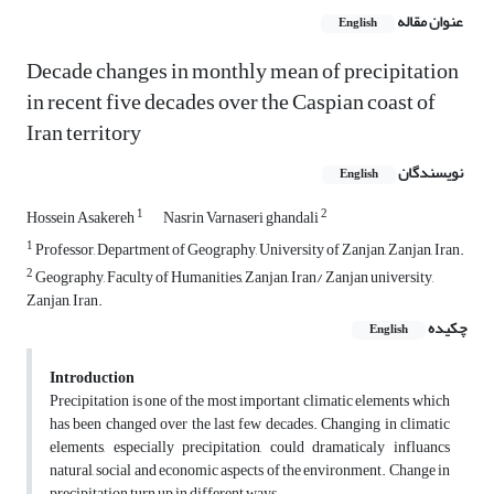
عنوان مقاله
English
Decade changes in monthly mean of precipitation
in recent five decades over the Caspian coast of
Iran territory
نویسندگان
English
1
2
Hossein Asakereh
Nasrin Varnaseri ghandali
1
Professor, Department of Geography, University of Zanjan, Zanjan, Iran.
2
Geography, Faculty of Humanities, Zanjan, Iran/ Zanjan university,
Zanjan, Iran.
چکیده
English
Introduction
Precipitation is one of the most important climatic elements which
has been changed over the last few decades. Changing in climatic
elements, especially precipitation, could dramaticaly influancs
natural, social and economic aspects of the environment. Change in
precipitation turn up in different ways.