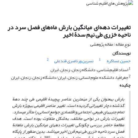
تغییرات دهه‌ای میانگین بارش ماه‌‌های فصل سرد در
ناحیه خزری طی نیم سدۀ اخیر
نوع مقاله : مقاله پژوهشی
نویسندگان
2
1
حسین عساکره
نسرین ورناصری قندعلی
1
استاد اقلیم‌شناسی، دانشگاه زنجان، زنجان، ایران
2
جغرافیا، دانشکده علوم انسانی، زنجان، ایران/دانشگاه زنجان، زنجان، ایران
چکیده
بارش به­عنوان یکی از مهّم­ترین عناصر پیچیدۀ اقلیمی طی چند دهة
گذشته دچار تغییراتی گردیده ­است. تغییر عناصر اقلیمی به­ویژه بارش
تمام جنبه­های طبیعی، اجتماعی و اقتصادی جوامع انسانی را متأثر می­سازد.
تغییرات بارش در نواحی مختلف، به‌شکل متفاوت بوده است. هدف
مطالعۀ حاضر بررسی چگونگی تغییرات دهه­ای میانگین بارش ماهانة
فصلِ سردِ ناحیه خزری طی نیم قرن اخیر می­باشد. بدین منظور از پایگاه
داده­های روزانه بارش، حاصل میان‌یابی 385
ایستگاه ‌همدید،