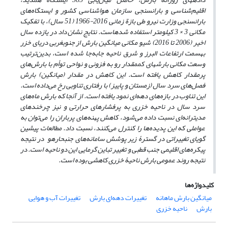
اقلیم‌شناسی و باران­سنجی سازمان هواشناسی کشور و ایستگاه‌های
باران­سنجی وزارت نیرو طی بازة زمانی 2016-1966 (51 سال)، با تفکیک
مکانی 3 × 3 کیلومتر استفاده شده­است
. نتایج نشان داد در یازده سال
اخیر (2006 تا 2016) شیو مکانی میانگین بارش از جنوب­غربی دریای خزر
به­سمت ارتفاعات البرز و شرق ناحیه جابه‌جا شده است، بدین‌ترتیب
وسعت مکانی بارش­های کم­مقدار رو به فزونی و نواحی توأم با بارش‌های
پرمقدار کاهش یافته است. این کاهش در مقدار (میانگین) بارش
فصل‌های سرد سال (زمستان و پاییز) با رفتاری تناوبی رخ می‌داده است.
این تناوب در بازه‌های دهه‌ای نمود یافته است. از آن­جا که بارش ماه‌های
سرد سال در ناحیه خزری به پرفشارهای حرارتی و نیز چرخندهای
مدیترانه‌ای نسبت داده می‌شود، کاهش پهنه‌های پرباران را می‌توان به
عواملی که این پدیده‌ها را کنترل می‌کنند، نسبت داد. مطالعات پیشین
گویای تغییراتی در گسترۀ زیر پوشش
سامانه‌های جنب
حاره
و در نتیجه
پیکره‌های اقلیمی جنب قطبی و تغییر تباین گرمایی این دو ناحیه است. در
نتیجه
روند عمومی بارش ناحیۀ خزری کاهشی بوده است.
کلیدواژه‌ها
میانگین بارش ماهانه
تغییرات دهه‌ای بارش
تغییرات آب و هوایی
بارش
ناحیه خزری