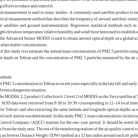
 efforts to reduce and control it.
sed measurement is used in many studies. A commonly used satellite product to e
ical measurement method that describes the frequency of aerosol and their extinc
m satellites and ground instrumentation. Regression statistical methods such as
ht elevation, temperature, relative humidity and wind) have been used to establish
r, the Advanced Sensor MODIS is used to obtain aerosol optical depth on a globa
culate matter concentrations.
f this study is to estimate the annual mass concentrations of PM2.5 particles using r
cal depth on Tehran and the concentration of PM2.5 particles measured by the air
Methods
 PM2.5 concentration in Tehran in recent years, especially in the late fall and earl
 even a dangerous situation.
, the MOD04_L2 product (Collection 6.1 level 2) of MODIS on the Terra satellite at
 AOD data were retrieved from 8:30 to 10:30 (corresponding to 12-14 local time
r Tehran (and also extracting the same latitude and longitude optical depths as w
 of each station was determined. In this study, PM2.5 mass concentrations (in mic
Control Company (AQCC) stations for the one-year period. It should be noted th
ime from the study area. The rest of the monitoring stations of the air quality contro
g an Inverse Distance Weight (IDW) method at a 12 km radius around each air pollu