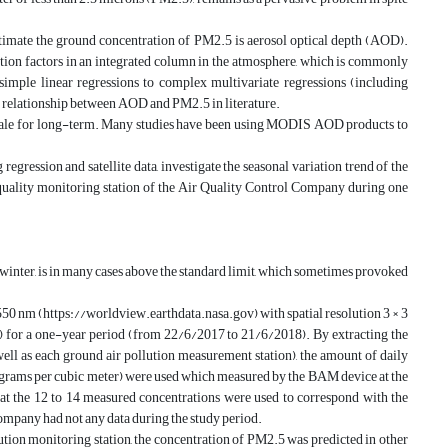
stimate the ground concentration of PM2.5 is aerosol optical depth (AOD).
tion factors in an integrated column in the atmosphere, which is commonly
 simple linear regressions to complex multivariate regressions (including
 a relationship between AOD and PM2.5 in literature.
l scale for long-term. Many studies have been using MODIS AOD products to
egression and satellite data, investigate the seasonal variation trend of the
 quality monitoring station of the Air Quality Control Company during one
y winter, is in many cases above the standard limit, which sometimes provoked
 550 nm (https://worldview.earthdata.nasa.gov) with spatial resolution 3 × 3
) for a one-year period (from 22/6/2017 to 21/6/2018). By extracting the
ell as each ground air pollution measurement station), the amount of daily
rograms per cubic meter) were used which measured by the BAM device at the
at the 12 to 14 measured concentrations were used to correspond with the
l company had not any data during the study period.
tion monitoring station, the concentration of PM2.5 was predicted in other