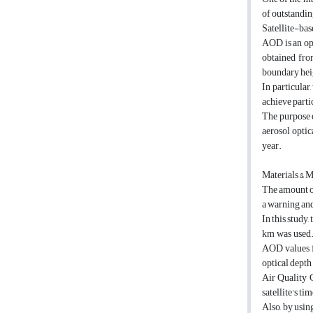
of outstanding
Satellite-ba
AOD is an opt
obtained fro
boundary heig
In particula
achieve parti
The purpose o
aerosol opti
year.
Materials & 
The amount of
a warning and
In this study
km was used.
AOD values fo
optical depth
Air Quality 
satellite's t
Also, by usin