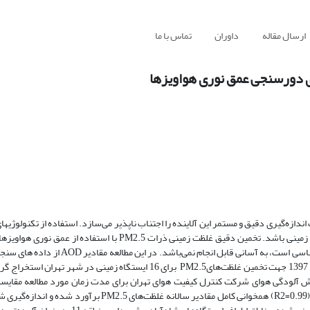
ارسال مقاله
داوران
تماس با ما
سان و محیط زیست، ضرورت اندازه‌گیری دقیق و مستمر این آلاینده را اجتناب ناپذیر می‌سازد. استفاده از تکنو
دقت مکانی سه کیلومتر طی یک دوره‌ی زمانی یکساله از 1 تیر 1396 تا 31 خرداد 1397 جهت تخمین غلظت‌هایPM2.5 برای 16 ایستگاه 
ی‌ پایش آلودگی هوای شرکت کنترل کیفیت هوای تهران برای مدت زمان مورد مطالعه مقایسه
بدست آمده نشان داد که مدل رگرسیونی برقرار شده با ضریب همبستگی بالا (R2=0.99) همخوانی کامل مقادیر سالانه 