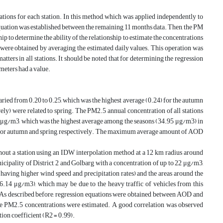
ions for each station. In this method, which was applied independently to
 equation was established between the remaining 11 months data. Then, the PM
p to determine the ability of the relationship to estimate the concentrations
on were obtained by averaging the estimated daily values. This operation was
atters in all stations. It should be noted that for determining the regression
meters had a value.
aried from 0.20 to 0.25, which was the highest average (0.24) for the autumn
y) were related to spring. The PM2.5 annual concentration of all stations
4 μg/m3, which was the highest average among the seasons (34.95 μg/m3) in
 for autumn and spring, respectively. The maximum average amount of AOD
hout a station using an IDW interpolation method at a 12 km radius around
nicipality of District 2 and Golbarg with a concentration of up to 22 μg/m3,
f having higher wind speed and precipitation rates) and the areas around the
36.14 μg/m3), which may be due to the heavy traffic of vehicles from this
. As described before, regression equations were obtained between AOD and
the PM2.5 concentrations were estimated. A good correlation was observed
ion coefficient (R2 = 0.99).