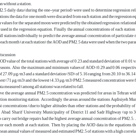
an without a station.
 daily data (during the one-year period) were used to determine regression relat
tations, the data for one month were discarded from each station, and the regression
 values for the separated moon were predicted by the obtained regression relationshi
 used in the regression equation. Finally, the annual concentrations of each stati
all stations individually to predict the average annual concentration of particulate m
 each month (at each station), the AOD and PM2.5 data were used when the two para
Discussion
D value of the total stations with average of 0.23 and standard deviation of 0.01 v
seasons. Also, the maximum and minimum values of AOD (0.29 and 0.06, respectivel
of 27.09 μg/m3 and a standard deviation (SD) of 5.16 ranging from 20.10 to 36.1
ghest (71 μg/m3) and the lowest (4.33 μg/m3) PM2.5 measured concentration were
a measured (among all stations) was related to fall.
ve, the average annual PM2.5 concentration was predicted for areas in Tehran wit
ution monitoring station. Accordingly, the areas around the stations Aqdisiyeh, Mu
t concentrations (due to higher altitudes than other stations and the probability o
d Abad, Sharif University, Municipality of District 11 and Sadr Highway (up to 
o carry out bridge repairs had the highest average annual concentration of PM2.5
or each month at each station. Then, by placing the AOD data in the equations, 
ean annual values of measured and estimated PM2.5 of stations with a high correlat