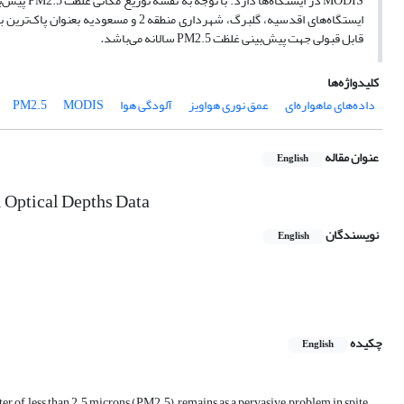
ایستگاه‌های اقدسیه، گلبرگ، شهرداری من
قابل قبولی جهت پیش‌بینی غلظت PM2.5 سالانه می‌باشد
.
کلیدواژه‌ها
داده‌های ماهواره‌ای
عمق نوری هواویز
آلودگی هوا
MODIS
PM2.5
عنوان مقاله
English
 Optical Depths Data
نویسندگان
English
چکیده
English
er of less than 2.5 microns (PM2.5), remains as a pervasive problem in spite