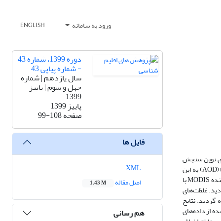
ورود به سامانه
ENGLISH
دوره 1399، شماره 43
- شماره پیاپی 43
سال یازدهم | شماره
چهل و سوم | پاییز
1399
پاییز 1399
صفحه
99-108
فایل ها
لوژیهای نوین سنجش
XML
از دور ماهواره‌ای می‌تواند جایگزین مناسب و کم هزینه ای برای اندازه‌گیری‌های زمینی باشد. تخمین دقیق غلظت زمینی ذرات PM2.5 با استفاده از عمق نوری هواویزها (AOD) به این
دلیل که رابطه بین AOD و PM2.5 تحت تاثیر پارامترهای مختلف و شرایط هواشناسی است، به آسانی قابل انجام نمی‌باشد. در این مطالعه مقادیر AOD از داده های سنجنده MODIS با
اصل مقاله
1.43 M
زمینی در شهر تهران استخراج گردید. غلظت‌های
 گردید. نتایج
غلظت‌های PM2.5 برآورد شده و اندازه‌گیری شده از داده‌های
هم رسانی