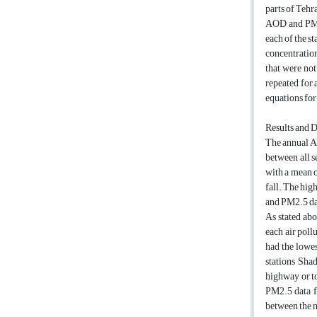
parts of Tehr
AOD and PM2.5
each of the s
concentration
that were not
repeated for 
equations for
Results and 
The annual AO
between all 
with a mean 
fall. The hi
and PM2.5 dat
As stated abo
each air poll
had the lowes
stations Sha
highway or t
PM2.5 data f
between the m