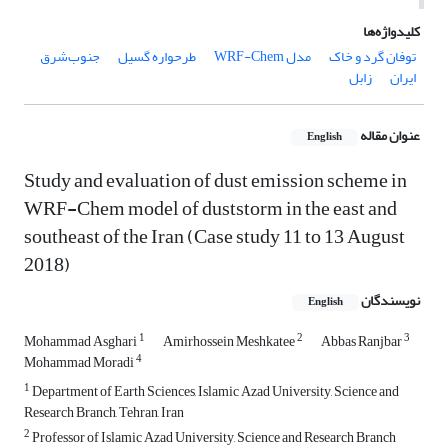
کلیدواژه‌ها
توفان گرد و خاک
مدل WRF-Chem
طرحواره گسیل
جنوب‌شرق
ایران
زابل
عنوان مقاله
English
Study and evaluation of dust emission scheme in
WRF-Chem model of duststorm in the east and
southeast of the Iran (Case study 11 to 13 August
2018)
نویسندگان
English
1
2
3
Mohammad Asghari
Amirhossein Meshkatee
Abbas Ranjbar
4
Mohammad Moradi
1
Department of Earth Sciences, Islamic Azad University, Science and
Research Branch, Tehran, Iran
2
Professor of Islamic Azad University, Science and Research Branch