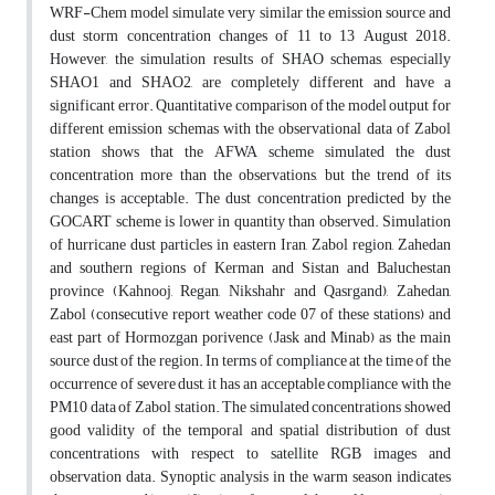
WRF-Chem model simulate very similar the emission source and
dust storm concentration changes of 11 to 13 August 2018.
However, the simulation results of SHAO schemas, especially
SHAO1 and SHAO2, are completely different and have a
significant error. Quantitative comparison of the model output for
different emission schemas with the observational data of Zabol
station shows that the AFWA scheme simulated the dust
concentration more than the observations, but the trend of its
changes is acceptable. The dust concentration predicted by the
GOCART scheme is lower in quantity than observed. Simulation
of hurricane dust particles in eastern Iran, Zabol region, Zahedan
and southern regions of Kerman and Sistan and Baluchestan
province (Kahnooj, Regan, Nikshahr and Qasrgand), Zahedan,
Zabol (consecutive report weather code 07 of these stations) and
east part of Hormozgan porivence (Jask and Minab) as the main
source dust of the region. In terms of compliance at the time of the
occurrence of severe dust, it has an acceptable compliance with the
PM10 data of Zabol station. The simulated concentrations showed
good validity of the temporal and spatial distribution of dust
concentrations with respect to satellite RGB images and
observation data. Synoptic analysis in the warm season indicates