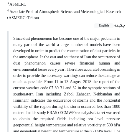
3
ASMERC
4
Associate Prof. of Atmospheric Science and Meteorological Research
(ASMERC), Tehran
چکیده
English
Since dust phenomenon has become one of the major problems in
many parts of the world, a large number of models have been
developed in order to predict the concentration of dust particles in
the atmosphere. In the east and southeast of Iran, the occurrence of
dust phenomenon causes severe financial, human and
environmental losses every year. Therefore, accurate forecasting in
order to provide the necessary warnings can reduce the damage as
much as possible. From 11 to 13 August 2018 the report of the
current weather code 07, 30, 31 and 32 in the synoptic stations of
southeastern Iran, including Zabol, Zahedan, Nehbandan and
Iranshahr, indicates the occurrence of storms and the horizontal
visibility of the region during the storm occurred less than 1000
meters. In this study, ERA5 (ECMWF) reanalysis data set was used
to obtain the required fields including sea level pressure,
geopotential height, temperature and relative vorticity at 500 hPa,
and geopotential height and temperature at the 850 hPa level. The