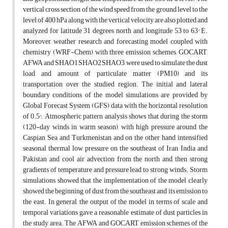
vertical cross section of the wind speed from the ground level to the
level of 400 hPa along with the vertical velocity are also plotted and
analyzed for latitude 31 degrees north and longitude 53 to 63° E.
Moreover, weather research and forecasting model coupled with
chemistry (WRF-Chem) with three emission schemes, GOCART,
AFWA and SHAO1,SHAO2,SHAO3, were used to simulate the dust
load and amount of particulate matter (PM10) and its
transportation over the studied region. The initial and lateral
boundary conditions of the model simulations are provided by
Global Forecast System (GFS) data with the horizontal resolution
of 0.5°. Atmospheric pattern analysis shows that during the storm
(120-day winds in warm season), with high pressure around the
Caspian Sea and Turkmenistan and on the other hand intensified
seasonal thermal low pressure on the southeast of Iran, India and
Pakistan and cool air advection from the north and then strong
gradients of temperature and pressure lead to strong winds. Storm
simulations showed that the implementation of the model clearly
showed the beginning of dust from the southeast and its emission to
the east. In general, the output of the model in terms of scale and
temporal variations gave a reasonable estimate of dust particles in
the study area. The AFWA and GOCART emission schemes of the