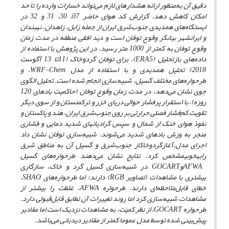
دقیق آن به‌منظور ارائه هشدارهای لازم می‌تواند خسارات وارده را تا حد
امکان کاهش دهد. گزارش کد هوای حاضر 07، 30، 31 و 32 در
ایستگاه‌های همدیدی جنوب‌شرق ایران از جمله زابل، زاهدان، نهبندان
و ایرانشهر بیانگر وقوع توفان است و دید افقی منطقه در مدت زمان
وقوع توفان به کمتر از 1000 متر رسید. در این پژوهش با استفاده از
داده‌های بازتحلیل
(ERA5)
، برای توفان گردوخاک (11تا 13 آگوست
2018) تحلیل همدیدی و با استفاده از مدل
WRF-Chem
، و
طرحواره‌های مختلف گسیل، شبیه‌سازی انجام شده است. تحلیل الگوی
جوی نشان می‌دهد، در مدت زمان وقوع توفان (حاکمیت بادهای 120
روزه)، با استقرار پرفشار حوالی دریای خزر و ترکمنستان و از سوی دیگر
تقویت کم‌فشار فصلی حرارتی بر روی جنوب‌شرق ایران، هند و پاکستان و
نفوذ هوای خنک از شمال و سپس گرادیان­های شدید دمایی و فشاری
منجر به وزش بادهای شدید می‌شوند. شبیه‌سازی توفان نشان داد
اجرای مدل،
آغاز
گردوخاک
از جنوب‌شرق و گسیل آن به مناطق شرق
را
به
خوبی
مشخص کرد. نتایج نشان می‌دهند طرحواره‌های گسیل
AFWA
و
GOCART
در شبیه‌سازی گسیل گرد و خاک، سازگاری
بیشتری با مشاهدات (تصاویر
RGB
) دارند؛ اما طرحواره‌های
SHAO
،
خطای قابل‌ملاحظه‌ای دارند. طرحواره
AFWA
، غلظت را بیشتر از
مشاهدات شبیه‌سازی کرد اما روند تغییرات آن تطابق قابل‌قبولی دارد.
طرحواره
GOCART
، از نظر کمیّت، به مشاهدات نزدیک است اما مقادیر
پیش‌بینی شده توسط مدل عموما کمتر از مقادیر دیدبانی می‌باشد.