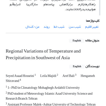
راهکارهای
لازم برای
کاهش پیامدها
و سازگاری
با شرایط
آب
و
هوایی
جدید
را
اتخاذ
نمایند
.
کلیدواژه‌ها
تغییر اقلیم
شیب سن
شیب خط
روند
من- کندال
عنوان مقاله
English
Regional Variations of Temperature and
Precipitation in Southwest of Asia
نویسندگان
English
1
2
3
Seyed Asaad Hosseini
Leila Majidi
Aref Bali
Hengameh
4
Shiravand
1
1- PhD in Climatology, Mohaghegh Ardabili University
2
PhD student of Meteorology, Islamic Azad University, Science and
Research Branch, Tehran
3
Assistant Professor, Malek-Ashtar University of Technology, Tehran