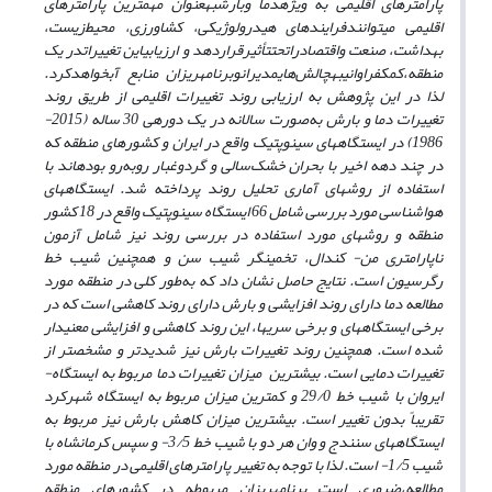
پارامترهای اقلیمی به ویژه
دما و
بارش
به
عنوان
مهم­ترین پارامترهای
اقلیمی می­توان
ن
د
فرایندهای هیدرولوژیکی، کشاورزی، محیط‌زیست،
بهداشت، صنعت و
اقتصاد
را
تحت
تأثیر
قرار
دهد و ارزیابی
این تغییرات
در یک
منطقه،
کمک
فراوانی
به
چالش‌های
مدیران
و
برنامه­ریزان منابع آب
خواهد
کرد.
لذا در این پژوهش به ارزیابی روند تغییرات اقلیمی از طریق روند
تغییرات دما و بارش به‌صورت سالانه در یک دوره­ی 30 ساله (2015-
1986) در
ایستگاه­های سینوپتیک واقع در ایران و کشورهای منطقه که
در چند دهه اخیر با بحران خشک‌سالی و گردوغبار روبه‌رو بوده­اند با
استفاده از روش­های آماری تحلیل روند پرداخته شد. ایستگاه­های
هواشناسی مورد بررسی شامل 66 ایستگاه سینوپتیک واقع در 18 کشور
منطقه و روش­های مورد استفاده در بررسی روند نیز شامل آزمون
ناپارامتری من- کندال، تخمین­گر شیب سن و همچنین شیب خط
رگرسیون است. نتایج حاصل نشان داد که به‌طور کلی در منطقه مورد
مطالعه دما دارای روند افزایشی و بارش دارای روند کاهشی است که در
برخی ایستگاه­های و برخی سری­ها، این روند کاهشی و افزایشی معنی­دار
شده است. همچنین روند تغییرات بارش نیز شدیدتر و مشخص­تر از
تغییرات دمایی است. بیشترین میزان تغییرات دما مربوط به ایستگاه­
ایروان با شیب خط 29/0 و کمترین میزان مربوط به ایستگاه شهرکرد
تقریباً بدون تغییر است. بیشترین میزان کاهش بارش نیز مربوط به
ایستگاه­های سنندج و وان هر دو با شیب خط 3/5- و سپس کرمانشاه با
شیب 1/5- است. لذا با توجه به تغییر پارامترهای اقلیمی در منطقه مورد
مطالعه،
ضروری است برنامه­ریزان مربوطه در کشورهای منطقه