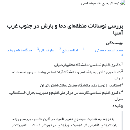
بررسی نوسانات منطقه‌ای دما و بارش در جنوب غرب
آسیا
نویسندگان
3
2
1
سید اسعد حسینی
لیلا مجیدی
عارف بالی
هنگامه شیراوند
4
1
دکتری اقلیم شناسی/دانشگاه محقق اردبیلی
2
دانشجوی دکتری هواشناسی، دانشگاه آزاد اسلامی واحد علوم و تحقیقات،
تهران
3
استادیار ژئوفیزیک، دانشگاه صنعتی مالک اشتر، تهران
4
دکتری اقلیم شناسی،کارشناس مرکز ملی اقلیم و مدیریت بحران خشکسالی،
تهران
چکیده
با توجه به اهمیت موضوع تغییر اقلیم در قرن حاضر، بررسی روند
پارامترهای اقلیمی از اهمیت ویژه­ای برخوردار است
.
تغییرات
در