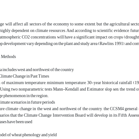
e will affect all sectors of the economy to some extent, but the agricultural sec
highly dependent on climate resources, And according to scientific evidence, futu
atmospheric CO2 concentrations, will have a significant impact on crops (droughts,
p development vary depending on the plant and study area (Rawlins, 1991), and comm
d Methods
a includes west and northwest of the country
limate Change in Past Times
a of maximum temperature, minimum temperature, 30-year historical rainfall (19
Using two nonparametric tests Mann-Kendall and Estimator slop sen, the trend of 
ge phenomenon in the region.
imate scenarios in future periods
ture climate change in the west and northwest of the country, the CCSM4 genera
arios that the Climate Change Intervention Board will develop in its Fifth Asses
ases have been used
odel of wheat phenology and yield