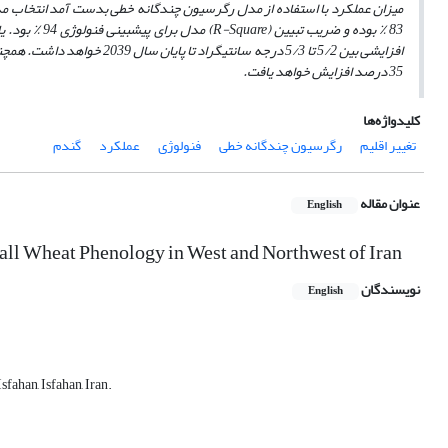
میزان عملکرد با استفاده از مدل رگرسیون چندگانه خطی بدست آمد انتخا
83
٪
بوده و ضریب تبیین (
R-Square
) مدل برای پیش­بینی فنولوژی 94
٪
بود. ی
35 درصد افزایش خواهد یافت.
کلیدواژه‌ها
تغییر اقلیم
رگرسیون چندگانه خطی
فنولوژی
عملکرد
گندم
عنوان مقاله
English
all Wheat Phenology in West and Northwest of Iran
نویسندگان
English
fahan, Isfahan, Iran.