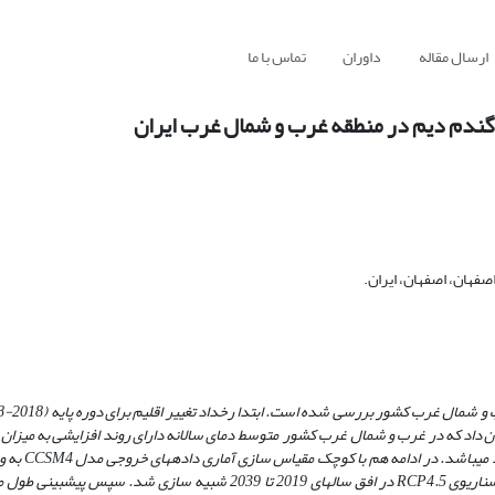
ارسال مقاله
داوران
تماس با ما
د گندم دیم در منطقه غرب و شمال غرب ایران
صفهان، اصفهان، ایران.
CCSM4
به و
سناریوی
RCP4.5
در افق سال­های 2019 تا 2039 شبیه ­سازی شد. سپس پیش­بین