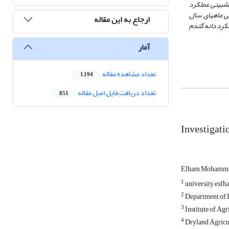
ش­بینی عملکرد
ی ماه­های سال
ارجاع به این مقاله
 مرحله گل­دهی 18 روز کوتاه­تر خواهد شد و عملکرد دانه گندم
آمار
تعداد مشاهده مقاله
1,194
تعداد دریافت فایل اصل مقاله
851
Investigati
Elham Mohamm
1
university esfh
2
Department of Ph
3
Institute of Agr
4
Dryland Agricul