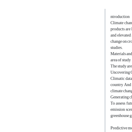
ntroduction
Climate chang
products are 
and elevated 
change on cro
studies.
Materials an
area of study
The study are
Uncovering C
Climatic dat
country And 
climate chan
Generating cl
To assess fu
emission scen
greenhouse g
Predictive m