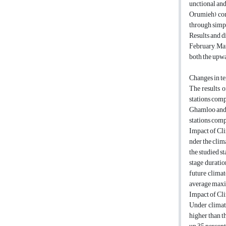
unctional and
Orumieh) con
through simpl
Results and d
February, Mar
both the upwa
Changes in te
The results o
stations comp
Ghamloo and S
stations comp
Impact of Cl
nder the clima
the studied s
stage duratio
future climat
average max
Impact of Cl
Under climate
higher than t