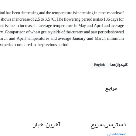
riod has been decreasing and the temperature is increasing in most months of
shows an increase of 2.5 to 3.5 ° C. The flowering period is also 136 days for
ant is due to increase in average temperature in May and April and average
. Comparison of wheat grain yields of the current and past periods showed
ge March and April temperatures and average January and March minimum
ext period compared to the previous period.
کلیدواژه‌ها
English
مراجع
دسترسی سریع
آخرین اخبار
صفحه اصلی