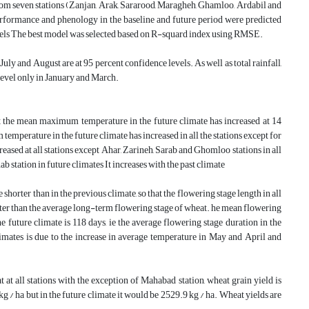
from seven stations (Zanjan, Arak, Sararood, Maragheh, Ghamloo, Ardabil and
rformance and phenology in the baseline and future period were predicted
models The best model was selected based on R-squard index using RMSE.
July and August are at 95 percent confidence levels. As well as total rainfall,
level only in January and March.
hat the mean maximum temperature in the future climate has increased at 14
emperature in the future climate has increased in all the stations except for
sed at all stations except Ahar, Zarineh, Sarab and Ghomloo stations in all
 station in future climates It increases with the past climate
 shorter than in the previous climate, so that the flowering stage length in all
orter than the average long-term flowering stage of wheat. he mean flowering
e future climate is 118 days, ie the average flowering stage duration in the
climates is due to the increase in average temperature in May and April and
t at all stations with the exception of Mahabad station, wheat grain yield is
g / ha but in the future climate it would be 2529.9 kg / ha. Wheat yields are