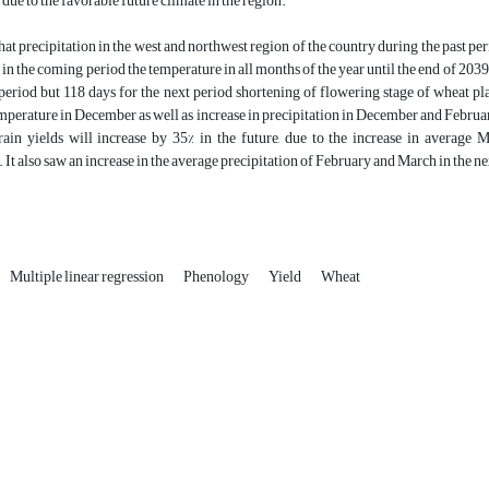
 due to the favorable future climate in the region.
hat precipitation in the west and northwest region of the country during the past pe
 in the coming period the temperature in all months of the year until the end of 2039 
period but 118 days for the next period shortening of flowering stage of wheat pl
rature in December as well as increase in precipitation in December and February
rain yields will increase by 35% in the future, due to the increase in avera
 It also saw an increase in the average precipitation of February and March in the n
Multiple linear regression
Phenology
Yield
Wheat