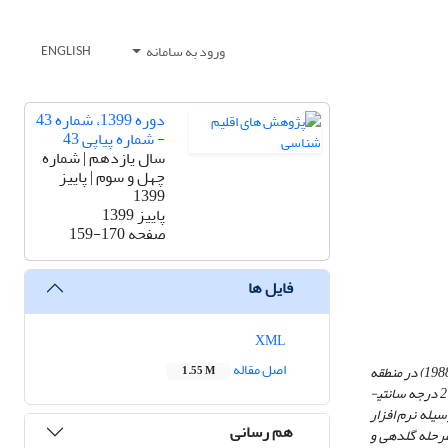
ورود به سامانه
ENGLISH
دوره 1399، شماره 43
- شماره پیاپی 43
سال یازدهم | شماره
چهل و سوم | پاییز
1399
پاییز 1399
صفحه
159-170
فایل ها
XML
اصل مقاله
در این مطالعه اثر تغییر اقلیم بر فنولوژی (مرحله گل­دهی) و عملکرد گندم در غرب و شمال­ غرب کشور بررسی شده است. ابتدا رخداد تغییر اقلیم برای دوره پایه (2018-1988) در منطقه
1.55 M
ارزیابی شد نتایج نشان داد که در غرب و شمال غرب کشور متوسط دمای سالانه دارای روند افزایشی به میزان 2 درجه سانتی­
سیله نرم افزار
هم رسانی
ی طول مرحله گل­دهی و