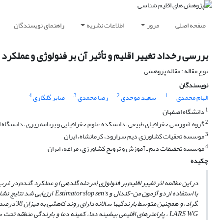
صفحه اصلی
مرور
اطلاعات نشریه
راهنمای نویسندگان
بررسی رخداد تغییر اقلیم و تأثیر آن بر فنولوژی و عملکر
نوع مقاله : مقاله پژوهشی
نویسندگان
4
3
2
1
الهام محمدی
سعید موحدی
رضا محمدی
صابر گلگاری
1
دانشگاه اصفهان
2
گروه آموزشی جغرافیای طبیعی، دانشکده علوم جغرافیایی و برنامه ریزی، دانشگاه ا
3
موسسه تحقیات کشاورزی دیم سرارود، کرمانشاه، ایران
4
موسسه تحقیقات دیم ـ آموزش و ترویج کشاورزی، مراغه، ایران
چکیده
با استفاده از دو آزمون من-کندال و
sen's
Estimator slop
گراد، و همچنین متوسط بارندگی­ها سالانه دارای روند کاهشی به میزان 38 درصد می­باشد. در ادامه هم با کوچک ­مقیاس­ سازی آماری داده­های خروجی مدل
LARS WG
، پارامترهای اقلیمی بیشینه دما، کمینه دما و بارندگی منطقه تحت 