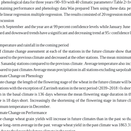
 phenological data for three years (90-93) with 40 climatic parameters (Table 2) 
taining performance and phenology data Was prepared Then, using these data, pe
e linear regression, multiple regression. The results consisted of 20 regression 
iscussion
ch, September, and the year are at 99 percent confidence levels, while January, June, 
rd and downward trends have a significant and decreasing trend at 95% confidence 
mperature and rainfall in the coming period
f climate change assessment at each of the stations in the future climate show t
ared to the previous climate and decreased at the other stations. The mean minimum t
anandaj stations compared to the previous climate. Average temperature also increa
ared to past climates Average mean precipitation in all stations excluding sarpolzahab
imate Change on Phenology
te change, the length of the flowering stage of the wheat in the future climate will be
tations with the exception of Zarrineh station in the next period (2039-2018 ) Is sh
n in the basal climate is 136 days, whereas the mean flowering stage duration in th
e is 18 days short. Increasingly, the shortening of the flowering stage in future 
imum temperature in December.
imate Change on Performance
 change, wheat grain yields will increase in future climates than in the past, so tha
he long-term average in the past. verage wheat yield in the past climate was 1863.3 k