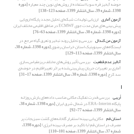
حوضه آبخیز قره سو با استفاده از روش‌های نوین چند معیاره
[دوره
1398، شماره 39، سال انتشار 1399، صفحه 123-138]
آزمون آماری
ارزیابی تولیدات شبکه‌ای تحلیل مجدد پایگاه اروپایی
پیش بینی های میان مدت جوی ECMWF در مناطق اقلیمی مختلف ایران
[دوره 1398، شماره 38، سال انتشار 1399، صفحه 63-76]
آزمون من کندال
بررسی و تحلیل روند تبخیر و تعرق گیاه مرجع در
ایستگاه‌های سینوپتیک استان خراسان رضوی
[دوره 1398، شماره 38،
سال انتشار 1399، صفحه 113-129]
آنالیز عدم قطعیت
بررسی تأثیر روش‌های مختلف ریزمقیاس‌‌سازی
آماری بر تغییرات جریان پیش‌بینی‌شده بر اثر تغییراقلیم در حوضه‌ی
سد کرج
[دوره 1398، شماره 38، سال انتشار 1399، صفحه 17-31]
ا
اُریبی
بررسی قدرت تفکیک مکانی مناسب داده‌های بارش روزانه
پایگاه ERA-Interim در شمال شرق ایران
[دوره 1398، شماره 38،
سال انتشار 1399، صفحه 77-92]
استان قم
مکان‌یابی بهینه استقرار گلخانه‌های کشت سبزیجات پر
مصرف در استان قم (با تاکید بر مصرف بهینه انرژی)
[دوره 1398،
شماره 37، سال انتشار 1399، صفحه 101-110]