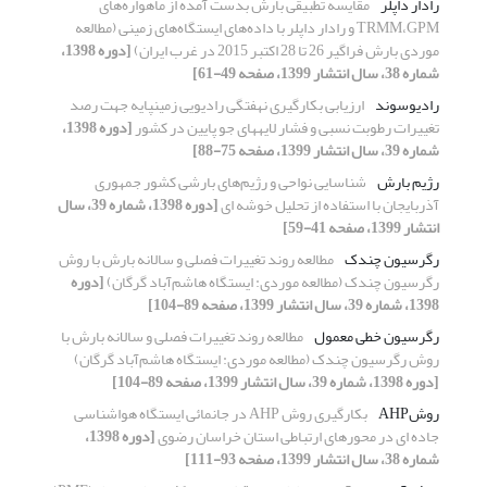
رادار داپلر
مقایسه تطبیقی بارش بدست آمده از ماهواره‌های
TRMM،GPM و رادار داپلر با داده‌های ایستگاه‌های زمینی (مطالعه
موردی بارش فراگیر 26 تا 28 اکتبر 2015 در غرب ایران)
[دوره 1398،
شماره 38، سال انتشار 1399، صفحه 49-61]
رادیوسوند
ارزیابی بکارگیری نهفتگی رادیویی زمینپایه جهت رصد
تغییرات رطوبت نسبی و فشار لایههای جو پایین در کشور
[دوره 1398،
شماره 39، سال انتشار 1399، صفحه 75-88]
رژیم بارش
شناسایی نواحی و رژیم‌های بارشی کشور جمهوری
آذربایجان با استفاده از تحلیل خوشه ای
[دوره 1398، شماره 39، سال
انتشار 1399، صفحه 41-59]
رگرسیون چندک
مطالعه روند تغییرات فصلی و سالانه بارش با روش
رگرسیون چندک (مطالعه موردی: ایستگاه هاشم‌آباد گرگان)
[دوره
1398، شماره 39، سال انتشار 1399، صفحه 89-104]
رگرسیون خطی معمول
مطالعه روند تغییرات فصلی و سالانه بارش با
روش رگرسیون چندک (مطالعه موردی: ایستگاه هاشم‌آباد گرگان)
[دوره 1398، شماره 39، سال انتشار 1399، صفحه 89-104]
روشAHP
بکارگیری روش AHP در جانمائی ایستگاه هواشناسی
جاده ای در محورهای ارتباطی استان خراسان رضوی
[دوره 1398،
شماره 38، سال انتشار 1399، صفحه 93-111]