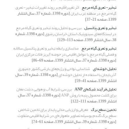
تبخیر- تعرق گیاه مرجع
اثر تغییراقلیم بر روند تغییرات تبخیر- تعرق
گیاه مرجع در منطقه‌ غرب ایران
[دوره 1398، شماره 37، سال انتشار
1399، صفحه 21-37]
تبخیر و تعرق پتانسیل
بررسی و تحلیل روند تبخیر و تعرق گیاه مرجع
در ایستگاه‌های سینوپتیک استان خراسان رضوی
[دوره 1398، شماره
38، سال انتشار 1399، صفحه 113-129]
تبخیر و تعرق گیاه مرجع
مدلسازی رابطه تبخیر و تعرق پتانسیل سالانه
و فصلی گیاه مرجع با عوامل اقلیمی در حوضه آبریز فلات مرکزی ایران
[دوره 1398، شماره 37، سال انتشار 1399، صفحه 69-86]
تحلیل خوشه ای
شناسایی نواحی و رژیم‌های بارشی کشور جمهوری
آذربایجان با استفاده از تحلیل خوشه ای
[دوره 1398، شماره 39، سال
انتشار 1399، صفحه 41-59]
تحلیل فرآیند شبکه‌ای ANP
بررسی شرایط آب و هوایی دشت مغان
برای کشت محصول پنبه با روش ANP
[دوره 1398، شماره 37، سال
انتشار 1399، صفحه 111-122]
تخمین سطح برگ
معرفی و ارزیابی مدلی پایدار برای تخمین شاخص
سطح برگ گندم بوسیله تصاویر ماهواره‌ای در شرایط اقلیمی متفاوت
[دوره 1398، شماره 39، سال انتشار 1399، صفحه 61-74]