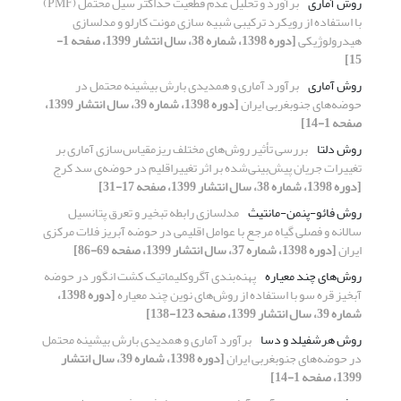
روش آماری
برآورد و تحلیل عدم قطعیت حداکثر سیل محتمل (PMF)
با استفاده از رویکرد ترکیبی شبیه سازی مونت کارلو و مدلسازی
هیدرولوژیکی
[دوره 1398، شماره 38، سال انتشار 1399، صفحه 1-
15]
روش آماری
برآورد آماری و همدیدی بارش بیشینه محتمل در
حوضه‌های جنوبغربی ایران
[دوره 1398، شماره 39، سال انتشار 1399،
صفحه 1-14]
روش دلتا
بررسی تأثیر روش‌های مختلف ریزمقیاس‌‌سازی آماری بر
تغییرات جریان پیش‌بینی‌شده بر اثر تغییراقلیم در حوضه‌ی سد کرج
[دوره 1398، شماره 38، سال انتشار 1399، صفحه 17-31]
روش فائو-پنمن-مانتیث
مدلسازی رابطه تبخیر و تعرق پتانسیل
سالانه و فصلی گیاه مرجع با عوامل اقلیمی در حوضه آبریز فلات مرکزی
ایران
[دوره 1398، شماره 37، سال انتشار 1399، صفحه 69-86]
روش‌های چند معیاره
پهنه‌بندی آگروکلیماتیک کشت انگور در حوضه
آبخیز قره سو با استفاده از روش‌های نوین چند معیاره
[دوره 1398،
شماره 39، سال انتشار 1399، صفحه 123-138]
روش هرشفیلد و دسا
برآورد آماری و همدیدی بارش بیشینه محتمل
در حوضه‌های جنوبغربی ایران
[دوره 1398، شماره 39، سال انتشار
1399، صفحه 1-14]