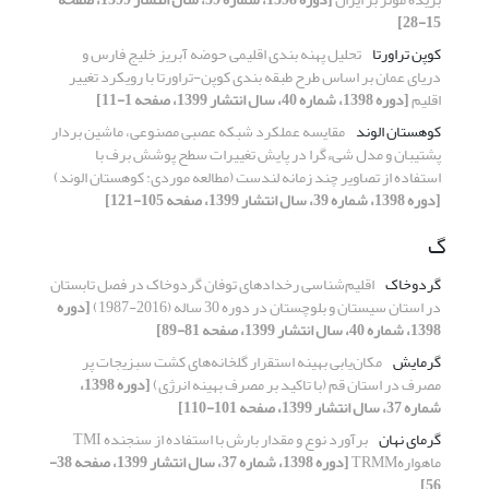
15-28]
کوپن تراورتا
تحلیل پهنه بندی اقلیمی حوضه آبریز خلیج فارس و
دریای عمان بر اساس طرح طبقه بندی کوپن-تراورتا با رویکرد تغییر
اقلیم
[دوره 1398، شماره 40، سال انتشار 1399، صفحه 1-11]
کوهستان الوند
مقایسه عملکرد شبکه عصبی مصنوعی، ماشین بردار
پشتیبان و مدل شیءگرا در پایش تغییرات سطح پوشش برف با
استفاده از تصاویر چند زمانه لندست (مطالعه موردی: کوهستان الوند)
[دوره 1398، شماره 39، سال انتشار 1399، صفحه 105-121]
گ
گردوخاک
اقلیم‌شناسی رخدادهای توفان گردوخاک در فصل تابستان
در استان سیستان و بلوچستان در دوره 30 ساله (2016-1987)
[دوره
1398، شماره 40، سال انتشار 1399، صفحه 81-89]
گرمایش
مکان‌یابی بهینه استقرار گلخانه‌های کشت سبزیجات پر
مصرف در استان قم (با تاکید بر مصرف بهینه انرژی)
[دوره 1398،
شماره 37، سال انتشار 1399، صفحه 101-110]
گرمای نهان
برآورد نوع و مقدار بارش با استفاده از سنجنده TMI
ماهوارهTRMM
[دوره 1398، شماره 37، سال انتشار 1399، صفحه 38-
56]