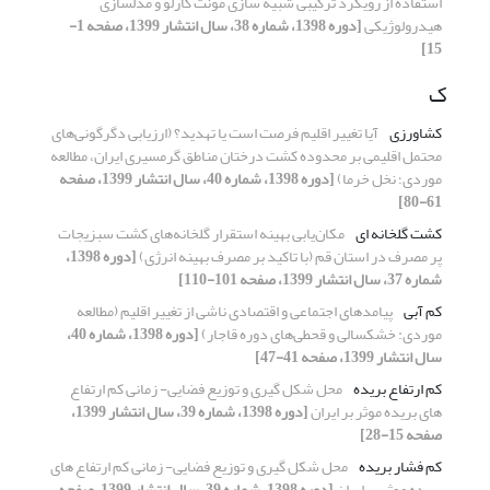
استفاده از رویکرد ترکیبی شبیه سازی مونت کارلو و مدلسازی
هیدرولوژیکی
[دوره 1398، شماره 38، سال انتشار 1399، صفحه 1-
15]
ک
کشاورزی
آیا تغییر اقلیم فرصت است یا تهدید؟ (ارزیابی دگرگونی‌های
محتمل اقلیمی بر محدوده کشت درختان مناطق گرمسیری ایران، مطالعه
موردی؛ نخل خرما)
[دوره 1398، شماره 40، سال انتشار 1399، صفحه
61-80]
کشت گلخانه ای
مکان‌یابی بهینه استقرار گلخانه‌های کشت سبزیجات
پر مصرف در استان قم (با تاکید بر مصرف بهینه انرژی)
[دوره 1398،
شماره 37، سال انتشار 1399، صفحه 101-110]
کم آبی
پیامدهای اجتماعی و اقتصادی ناشی از تغییر اقلیم (مطالعه
موردی: خشکسالی و قحطی‌های دوره قاجار)
[دوره 1398، شماره 40،
سال انتشار 1399، صفحه 41-47]
کم ارتفاع بریده
محل شکل گیری و توزیع فضایی- زمانی کم ارتفاع
های بریده موثر بر ایران
[دوره 1398، شماره 39، سال انتشار 1399،
صفحه 15-28]
کم فشار بریده
محل شکل گیری و توزیع فضایی- زمانی کم ارتفاع های
بریده موثر بر ایران
[دوره 1398، شماره 39، سال انتشار 1399، صفحه