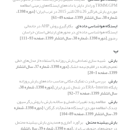
TRMM،GPM و رادار داپلر با داده‌های ایستگاه‌های زمینی (مطالعه
موردی بارش فراگیر 26 تا 28 اکتبر 2015 در غرب ایران)
[دوره 1398،
شماره 38، سال انتشار 1399، صفحه 49-61]
ایستگاه هواشناسی جاده ای
بکارگیری روش AHP در جانمائی
ایستگاه هواشناسی جاده ای در محورهای ارتباطی استان خراسان
رضوی
[دوره 1398، شماره 38، سال انتشار 1399، صفحه 93-111]
ب
بارش
شبیه سازی تصادفی بارش روزانه با استفاده از مدل‌های خطی
تعمیم یافته در اقلیم نیمه خشک
[دوره 1398، شماره 37، سال انتشار
1399، صفحه 1-20]
بارش
بررسی قدرت تفکیک مکانی مناسب داده‌های بارش روزانه
پایگاه ERA-Interim در شمال شرق ایران
[دوره 1398، شماره 38،
سال انتشار 1399، صفحه 77-92]
بارش
مطالعه روند تغییرات فصلی و سالانه بارش با روش رگرسیون
چندک (مطالعه موردی: ایستگاه هاشم‌آباد گرگان)
[دوره 1398، شماره
39، سال انتشار 1399، صفحه 89-104]
بارش بیشینه محتمل
برآورد آماری و همدیدی بارش بیشینه محتمل
در حوضه‌های جنوبغربی ایران
[دوره 1398، شماره 39، سال انتشار