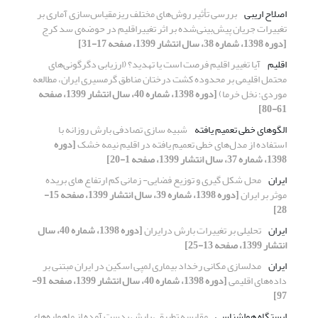
اصلاح اریبی
بررسی تأثیر روش‌های مختلف ریزمقیاس‌‌سازی آماری بر
تغییرات جریان پیش‌بینی‌شده بر اثر تغییراقلیم در حوضه‌ی سد کرج
[دوره 1398، شماره 38، سال انتشار 1399، صفحه 17-31]
اقلیم
آیا تغییر اقلیم فرصت است یا تهدید؟ (ارزیابی دگرگونی‌های
محتمل اقلیمی بر محدوده کشت درختان مناطق گرمسیری ایران، مطالعه
موردی؛ نخل خرما)
[دوره 1398، شماره 40، سال انتشار 1399، صفحه
61-80]
الگوهای خطی تعمیم یافته
شبیه سازی تصادفی بارش روزانه با
استفاده از مدل‌های خطی تعمیم یافته در اقلیم نیمه خشک
[دوره
1398، شماره 37، سال انتشار 1399، صفحه 1-20]
ایران
محل شکل گیری و توزیع فضایی- زمانی کم ارتفاع های بریده
موثر بر ایران
[دوره 1398، شماره 39، سال انتشار 1399، صفحه 15-
28]
ایران
تحلیلی بر تغییرات بارش درایران
[دوره 1398، شماره 40، سال
انتشار 1399، صفحه 13-25]
ایران
مدلسازی مکانی رخداد بیماری لمپی اسکین در ایران مبتنی بر
داده‌های اقلیمی
[دوره 1398، شماره 40، سال انتشار 1399، صفحه 91-
97]
ایستگاه هواشناسی
مقایسه تطبیقی بارش بدست آمده از ماهواره‌های