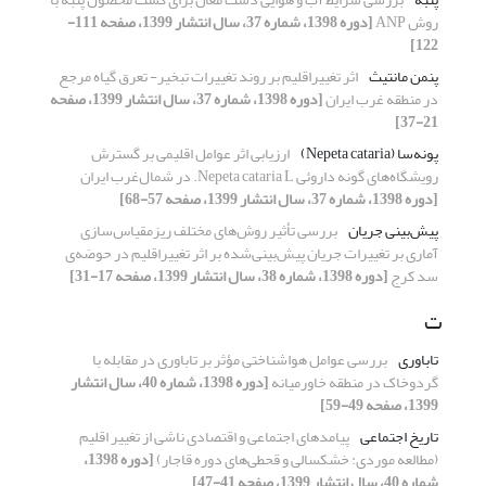
روش ANP
[دوره 1398، شماره 37، سال انتشار 1399، صفحه 111-
122]
پنمن مانتیث
اثر تغییراقلیم بر روند تغییرات تبخیر- تعرق گیاه مرجع
در منطقه‌ غرب ایران
[دوره 1398، شماره 37، سال انتشار 1399، صفحه
21-37]
پونه‌سا (Nepeta cataria)
ارزیابی اثر عوامل اقلیمی بر گسترش
رویشگاه‌های گونه داروئی Nepeta cataria L. در شمال‌غرب ایران
[دوره 1398، شماره 37، سال انتشار 1399، صفحه 57-68]
پیش‌بینی جریان
بررسی تأثیر روش‌های مختلف ریزمقیاس‌‌سازی
آماری بر تغییرات جریان پیش‌بینی‌شده بر اثر تغییراقلیم در حوضه‌ی
سد کرج
[دوره 1398، شماره 38، سال انتشار 1399، صفحه 17-31]
ت
تاباوری
بررسی عوامل هواشناختی مؤثر بر تاباوری در مقابله با
گردوخاک در منطقه خاورمیانه
[دوره 1398، شماره 40، سال انتشار
1399، صفحه 49-59]
تاریخ اجتماعی
پیامدهای اجتماعی و اقتصادی ناشی از تغییر اقلیم
(مطالعه موردی: خشکسالی و قحطی‌های دوره قاجار)
[دوره 1398،
شماره 40، سال انتشار 1399، صفحه 41-47]