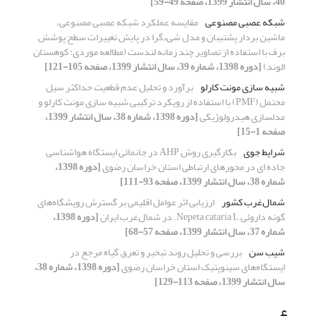
40، سال انتشار 1399، صفحه 49-59]
شبکه عصبی مصنوعی
مقایسه عملکرد شبکه عصبی مصنوعی،
ماشین بردار پشتیبان و مدل شیءگرا در پایش تغییرات سطح پوشش
برف با استفاده از تصاویر چند زمانه لندست (مطالعه موردی: کوهستان
الوند)
[دوره 1398، شماره 39، سال انتشار 1399، صفحه 105-121]
شبیه سازی مونت کارلو
برآورد و تحلیل عدم قطعیت حداکثر سیل
محتمل (PMF) با استفاده از رویکرد ترکیبی شبیه سازی مونت کارلو و
مدلسازی هیدرولوژیکی
[دوره 1398، شماره 38، سال انتشار 1399،
صفحه 1-15]
شرایط جوی
بکارگیری روش AHP در جانمائی ایستگاه هواشناسی
جاده ای در محورهای ارتباطی استان خراسان رضوی
[دوره 1398،
شماره 38، سال انتشار 1399، صفحه 93-111]
شمال‌غرب کشور
ارزیابی اثر عوامل اقلیمی بر گسترش رویشگاه‌های
گونه داروئی Nepeta cataria L. در شمال‌غرب ایران
[دوره 1398،
شماره 37، سال انتشار 1399، صفحه 57-68]
شیب سن
بررسی و تحلیل روند تبخیر و تعرق گیاه مرجع در
ایستگاه‌های سینوپتیک استان خراسان رضوی
[دوره 1398، شماره 38،
سال انتشار 1399، صفحه 113-129]
ع