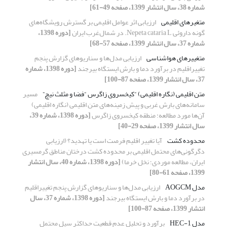
شماره 38، سال انتشار 1399، صفحه 49-61]
متغیرهای اقلیمی
ارزیابی اثر عوامل اقلیمی بر گسترش رویشگاه‌های
گونه داروئی Nepeta cataria L. در شمال‌غرب ایران
[دوره 1398،
شماره 37، سال انتشار 1399، صفحه 57-68]
متغییرهای هواشناسی
ارزیابی مدل‌ها و سناریوهای گزارش پنجم
تغییراقلیم در برآورد دما و بارش ایستگاه بیرجند
[دوره 1398، شماره
37، سال انتشار 1399، صفحه 87-100]
متن اقلیمی (نگاره اقلیمی) “کیخسروی زاگرس “فضا و مثلث نیچ”
مسیر
سامانه‌های بارش غربی و پیش زمینه‌های متن اقلیمی (نگاره اقلیمی)
آن‌ها مورد مطالعه: منطقه کیخسروی زاگرس
[دوره 1398، شماره 39،
سال انتشار 1399، صفحه 29-40]
محدوده کشت
آیا تغییر اقلیم فرصت است یا تهدید؟ (ارزیابی
دگرگونی‌های محتمل اقلیمی بر محدوده کشت درختان مناطق گرمسیری
ایران، مطالعه موردی؛ نخل خرما)
[دوره 1398، شماره 40، سال انتشار
1399، صفحه 61-80]
مدل AOGCM
ارزیابی مدل‌ها و سناریوهای گزارش پنجم تغییراقلیم
در برآورد دما و بارش ایستگاه بیرجند
[دوره 1398، شماره 37، سال
انتشار 1399، صفحه 87-100]
مدل HEC-1
برآورد و تحلیل عدم قطعیت حداکثر سیل محتمل