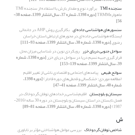
سنجنده TMI
برآورد نوع و مقدار بارش با استفاده از سنجنده TMI
ماهوارهTRMM
[دوره 1398، شماره 37، سال انتشار 1399، صفحه 38-
56]
سنسورهای هواشناسی جاده ای
بکارگیری روش AHP در جانمائی
ایستگاه هواشناسی جاده ای در محورهای ارتباطی استان خراسان
رضوی
[دوره 1398، شماره 38، سال انتشار 1399، صفحه 93-111]
سواحل جنوبی دریای خزر
رویکردی نوین در شناسایی میزان محل
قرار گیری جبهه نسیم دریا در سواحل دریای خزر
[دوره 1398، شماره
39، سال انتشار 1399، صفحه 139-153]
سوانح طبیعی
پیامدهای اجتماعی و اقتصادی ناشی از تغییر اقلیم
(مطالعه موردی: خشکسالی و قحطی‌های دوره قاجار)
[دوره 1398،
شماره 40، سال انتشار 1399، صفحه 41-47]
سیستان و بلوچستان
اقلیم‌شناسی رخدادهای توفان گردوخاک در
فصل تابستان در استان سیستان و بلوچستان در دوره 30 ساله (2016-
1987)
[دوره 1398، شماره 40، سال انتشار 1399، صفحه 81-89]
ش
شاخص توفان گردوخاک
بررسی عوامل هواشناختی مؤثر بر تاباوری