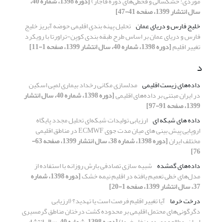
موردی: خشکسالی و قحطی‌های دوره قاجار)
[دوره 1398، شماره 40،
سال انتشار 1399، صفحه 41-47]
خلیج فارس و دریای عمان
تحلیل پهنه بندی اقلیمی حوضه آبریز خلیج
فارس و دریای عمان بر اساس طرح طبقه بندی کوپن-تراورتا با رویکرد
تغییر اقلیم
[دوره 1398، شماره 40، سال انتشار 1399، صفحه 1-11]
د
داده‌های زیست اقلیمی
مدلسازی مکانی رخداد بیماری لمپی اسکین
در ایران مبتنی بر داده‌های اقلیمی
[دوره 1398، شماره 40، سال انتشار
1399، صفحه 91-97]
داده های شبکه ای
ارزیابی تولیدات شبکه‌ای تحلیل مجدد پایگاه
اروپایی پیش بینی های میان مدت جوی ECMWF در مناطق اقلیمی
مختلف ایران
[دوره 1398، شماره 38، سال انتشار 1399، صفحه 63-
76]
داده‌های گمشده
شبیه سازی تصادفی بارش روزانه با استفاده از
مدل‌های خطی تعمیم یافته در اقلیم نیمه خشک
[دوره 1398، شماره
37، سال انتشار 1399، صفحه 1-20]
درخت خرما
آیا تغییر اقلیم فرصت است یا تهدید؟ (ارزیابی
دگرگونی‌های محتمل اقلیمی بر محدوده کشت درختان مناطق گرمسیری
ایران، مطالعه موردی؛ نخل خرما)
[دوره 1398، شماره 40، سال انتشار