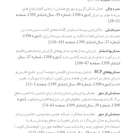
سردچال
محل شکل گیری و توزیع فضایی- زمانی کم ارتفاع های
بریده موثر بر ایران
[دوره 1398، شماره 39، سال انتشار 1399، صفحه
15-28]
سرمایش
مکان‌یابی بهینه استقرار گلخانه‌های کشت سبزیجات پر
مصرف در استان قم (با تاکید بر مصرف بهینه انرژی)
[دوره 1398،
شماره 37، سال انتشار 1399، صفحه 101-110]
سناریو انتشار
ارزیابی مدل‌ها و سناریوهای گزارش پنجم تغییراقلیم
در برآورد دما و بارش ایستگاه بیرجند
[دوره 1398، شماره 37، سال
انتشار 1399، صفحه 87-100]
سناریوهای RCP
تحلیل پهنه بندی اقلیمی حوضه آبریز خلیج فارس و
دریای عمان بر اساس طرح طبقه بندی کوپن-تراورتا با رویکرد تغییر
اقلیم
[دوره 1398، شماره 40، سال انتشار 1399، صفحه 1-11]
سنجش از دور
معرفی و ارزیابی مدلی پایدار برای تخمین شاخص سطح
برگ گندم بوسیله تصاویر ماهواره‌ای در شرایط اقلیمی متفاوت
[دوره
1398، شماره 39، سال انتشار 1399، صفحه 61-74]
سنجش از دور
مقایسه عملکرد شبکه عصبی مصنوعی، ماشین بردار
پشتیبان و مدل شیءگرا در پایش تغییرات سطح پوشش برف با
استفاده از تصاویر چند زمانه لندست (مطالعه موردی: کوهستان الوند)
[دوره 1398، شماره 39، سال انتشار 1399، صفحه 105-121]