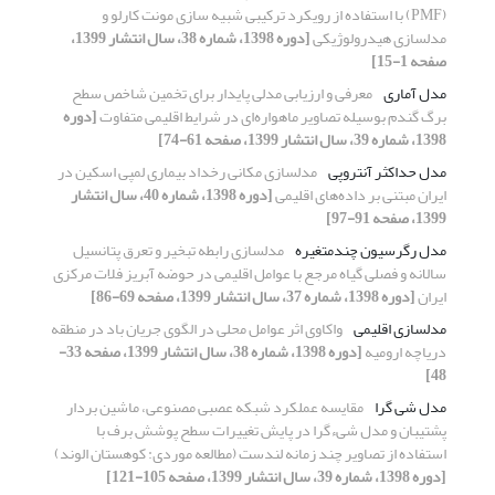
(PMF) با استفاده از رویکرد ترکیبی شبیه سازی مونت کارلو و
مدلسازی هیدرولوژیکی
[دوره 1398، شماره 38، سال انتشار 1399،
صفحه 1-15]
مدل آماری
معرفی و ارزیابی مدلی پایدار برای تخمین شاخص سطح
برگ گندم بوسیله تصاویر ماهواره‌ای در شرایط اقلیمی متفاوت
[دوره
1398، شماره 39، سال انتشار 1399، صفحه 61-74]
مدل حداکثر آنتروپی
مدلسازی مکانی رخداد بیماری لمپی اسکین در
ایران مبتنی بر داده‌های اقلیمی
[دوره 1398، شماره 40، سال انتشار
1399، صفحه 91-97]
مدل رگرسیون چندمتغیره
مدلسازی رابطه تبخیر و تعرق پتانسیل
سالانه و فصلی گیاه مرجع با عوامل اقلیمی در حوضه آبریز فلات مرکزی
ایران
[دوره 1398، شماره 37، سال انتشار 1399، صفحه 69-86]
مدلسازی اقلیمی
واکاوی اثر عوامل محلی در الگوی جریان باد در منطقه
دریاچه ارومیه
[دوره 1398، شماره 38، سال انتشار 1399، صفحه 33-
48]
مدل شی گرا
مقایسه عملکرد شبکه عصبی مصنوعی، ماشین بردار
پشتیبان و مدل شیءگرا در پایش تغییرات سطح پوشش برف با
استفاده از تصاویر چند زمانه لندست (مطالعه موردی: کوهستان الوند)
[دوره 1398، شماره 39، سال انتشار 1399، صفحه 105-121]