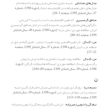
مدل‌های‌ تصادفی
شبیه سازی تصادفی بارش روزانه با استفاده از
مدل‌های خطی تعمیم یافته در اقلیم نیمه خشک
[دوره 1398، شماره
37، سال انتشار 1399، صفحه 1-20]
مناطق گرمسیری
آیا تغییر اقلیم فرصت است یا تهدید؟ (ارزیابی
دگرگونی‌های محتمل اقلیمی بر محدوده کشت درختان مناطق گرمسیری
ایران، مطالعه موردی؛ نخل خرما)
[دوره 1398، شماره 40، سال انتشار
1399، صفحه 61-80]
من- کندال
اثر تغییراقلیم بر روند تغییرات تبخیر- تعرق گیاه مرجع در
منطقه‌ غرب ایران
[دوره 1398، شماره 37، سال انتشار 1399، صفحه
21-37]
من-کندال
مطالعه روند تغییرات فصلی و سالانه بارش با روش
رگرسیون چندک (مطالعه موردی: ایستگاه هاشم‌آباد گرگان)
[دوره
1398، شماره 39، سال انتشار 1399، صفحه 89-104]
ن
نسیم دریا
رویکردی نوین در شناسایی میزان محل قرار گیری جبهه
نسیم دریا در سواحل دریای خزر
[دوره 1398، شماره 39، سال انتشار
1399، صفحه 139-153]
نهفتگی رادیویی زمین‌پایه
ارزیابی بکارگیری نهفتگی رادیویی زمینپایه