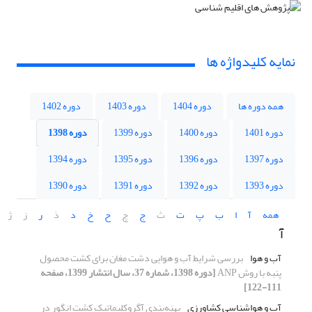
نمایه کلیدواژه ها
همه دوره ها
دوره 1404
دوره 1403
دوره 1402
دوره 1401
دوره 1400
دوره 1399
دوره 1398
دوره 1397
دوره 1396
دوره 1395
دوره 1394
دوره 1393
دوره 1392
دوره 1391
دوره 1390
همه
آ
ا
ب
پ
ت
ث
ج
چ
ح
خ
د
ذ
ر
ز
ژ
آ
آب و هوا
بررسی شرایط آب و هوایی دشت مغان برای کشت محصول
پنبه با روش ANP
[دوره 1398، شماره 37، سال انتشار 1399، صفحه
111-122]
آب و هواشناسی کشاورزی
پهنه‌بندی آگروکلیماتیک کشت انگور در