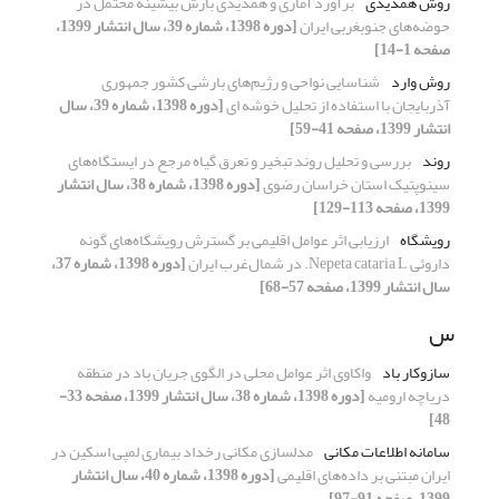
روش همدیدی
برآورد آماری و همدیدی بارش بیشینه محتمل در
حوضه‌های جنوبغربی ایران
[دوره 1398، شماره 39، سال انتشار 1399،
صفحه 1-14]
روش وارد
شناسایی نواحی و رژیم‌های بارشی کشور جمهوری
آذربایجان با استفاده از تحلیل خوشه ای
[دوره 1398، شماره 39، سال
انتشار 1399، صفحه 41-59]
روند
بررسی و تحلیل روند تبخیر و تعرق گیاه مرجع در ایستگاه‌های
سینوپتیک استان خراسان رضوی
[دوره 1398، شماره 38، سال انتشار
1399، صفحه 113-129]
رویشگاه
ارزیابی اثر عوامل اقلیمی بر گسترش رویشگاه‌های گونه
داروئی Nepeta cataria L. در شمال‌غرب ایران
[دوره 1398، شماره 37،
سال انتشار 1399، صفحه 57-68]
س
سازوکار باد
واکاوی اثر عوامل محلی در الگوی جریان باد در منطقه
دریاچه ارومیه
[دوره 1398، شماره 38، سال انتشار 1399، صفحه 33-
48]
سامانه اطلاعات مکانی
مدلسازی مکانی رخداد بیماری لمپی اسکین در
ایران مبتنی بر داده‌های اقلیمی
[دوره 1398، شماره 40، سال انتشار
1399، صفحه 91-97]