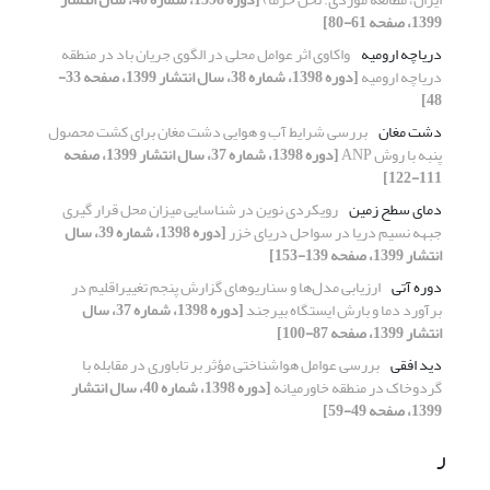
1399، صفحه 61-80]
دریاچه ارومیه
واکاوی اثر عوامل محلی در الگوی جریان باد در منطقه
دریاچه ارومیه
[دوره 1398، شماره 38، سال انتشار 1399، صفحه 33-
48]
دشت مغان
بررسی شرایط آب و هوایی دشت مغان برای کشت محصول
پنبه با روش ANP
[دوره 1398، شماره 37، سال انتشار 1399، صفحه
111-122]
دمای سطح زمین
رویکردی نوین در شناسایی میزان محل قرار گیری
جبهه نسیم دریا در سواحل دریای خزر
[دوره 1398، شماره 39، سال
انتشار 1399، صفحه 139-153]
دوره آتی
ارزیابی مدل‌ها و سناریوهای گزارش پنجم تغییراقلیم در
برآورد دما و بارش ایستگاه بیرجند
[دوره 1398، شماره 37، سال
انتشار 1399، صفحه 87-100]
دید افقی
بررسی عوامل هواشناختی مؤثر بر تاباوری در مقابله با
گردوخاک در منطقه خاورمیانه
[دوره 1398، شماره 40، سال انتشار
1399، صفحه 49-59]
ر