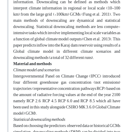
information. Downscaling can be defined as methods which
interpret climate information in regional or local scale (10-100
km) from the large grid (>100km) GCMs (Fung et al. 2011). Two
main methods of downscaling are dynamical and statistical
downscaling. Statistical downscaling methods are less compute-
intensive tasks which involve implementing local scale variables as
a function of global climate model outputs (Chen et al. 2013). This
paper predicts inflow into the Karaj dam reservoir using results of a
Global climate model in different climate scenarios and
downscaling methods (a total of 32 different runs).
Material and methods
Climate model and scenarios
Intergovernmental Panel on Climate Change (IPCC) introduced
four different greenhouse gas concentration (not emissions)
trajectories (representative concentration pathways RCP) based on
the amount of radiative forcing values at the end of the year 2100
namely RCP 2.6, RCP 4.5, RCP 6.0 and RCP 8.5 which all have
been used in this study alongside CSIRO MK 3.6.0 Global Climate
model (GCM).
Statistical downscaling methods
Based on choosing the predictors, observed data or historical GCMs
simulation, downscaling methods (DSM) can be divided into two