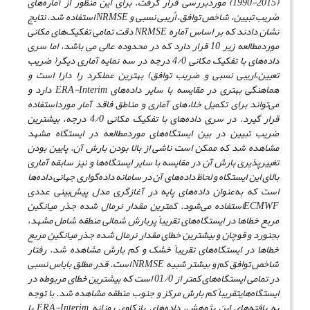
(2015-1990) موردبررسی قرار گرفت. برای این منظور از آماره‌های
ضریب تبیین، شاخص توافق، اُریبی نسبی و
NRMSE
استفاده شد. نتایج
نشان دادند که بر اساس آماره
NRMSE
دقت تمامی تفکیک‌های مکانی
موردمطالعه
زیر 10 قرار دارد که
در محدوده عالی می باشد، اما سری
داده‌های با تفکیک مکانی 4/0 درجه در سه نمایه آماری دیگر( ضریب
تعیین،اریبی نسبی و ضریب توافق) بهترین عملکرد را دارا است و
هماهنگی بهتری در مقایسه با سایر داده‌های
ERA-Interim
دارد و
می‌تواند برای تکمیل خلاءهای آماری و مناطق فاقد آمار مورداستفاده
قرار گیرد. در سری داده‌های با تفکیک مکانی 4/0 درجه، بیشترین
ضریب تبیین در بین ایستگاه‌های موردمطالعه در ایستگاه مشهد
مشاهده شد که ممکن است ناشی از بالا بودن بارش آن، پایین بودن
تغییرپذیری بارش آن در مقایسه با سایر ایستگاه‌ها و نیز سابقه آماری
بالای این ایستگاه و لحاظ داده‌های آن در سامانه داده‌گواری جهانی داده‌ها
است که به‌عنوان داده‌های پایه در آغازگری مدل پیش‌بینی عددی
ECMWF
استفاده می‌شود. کمترین مقدار نرمال شده جذر میانگین
مربع خطاها در ایستگاه‌های تقریباً پربارش شمالی منطقه شامل مشهد،
بجنورد و قوچان و بیشترین خطای مقدار نرمال شده جذر میانگین مربع
خطاها در ایستگاه‌های تقریباً خشک و کم بارش مشاهده شد. رفتار
شاخص توافق کم و بیش
تر
شبیه
NRMSE
است. قدر مطلق بایاس نسبی
در تمامی ایستگاه‌های کمتر از 01/0 است که بیشترین خطای مربوطه در
ایستگاه‌های
تقریباً
کم بارش مرکز و جنوب منطقه مشاهده شد. با توجه
به یافته‌های این پژوهش، داده‌های بازکاوی روزانه
ERA-Interim
با