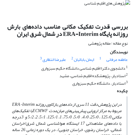
بررسی قدرت تفکیک مکانی مناسب داده‌های بارش
روزانه پایگاه ERA-Interim در شمال شرق ایران
نوع مقاله : مقاله پژوهشی
نویسندگان
3
2
1
عاطفه عرفانی
ایمان بابائیان
علیرضا انتظاری
1
دانشجوی دکترا اقلیم شناسی دانشگاه حکیم سبزواری
2
استادیار، پژوهشکده اقلیم شناسی، مشهد
3
استادیار، دانشگاه حکیم سبزواری
چکیده
در این پژوهش دقت 11 سری از داده‌های بازکاوی روزانه
ERA-Interim
مربوط به مرکز اروپایی پیش‌بینی‌های میان‌مدت
ECMWF
با تفکیک‌های
مکانی 125/0 ، 25/0، 4/0، 5/0، 75/0، 1، 125/1، 5/1، 2، 5/2 و 3 درجه
با داده‌های مشاهداتی 17 ایستگاه هواشناسی شمال شرق(خراسان
شمالی، خراسان رضوی، خراسان جنوبی)، در یک دوره زمانی 26 ساله