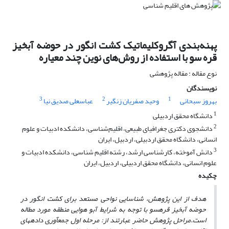
پهنه‌بندی آگروکلیماتیک کشت انگور در حوضه آبخیز
قره سو با استفاده از روش‌های نوین چند معیاره
نوع مقاله : مقاله پژوهشی
نویسندگان
3
2
1
بهروز سبحانی
وحید صفریان زنگیر
عباسعلی صدیق نیا
1
دانشگاه محقق اردبیلی
2
دانشجوی دکتری جغرافیای طبیعی، اقلیم‌شناسی، دانشکده ادبیات و علوم
انسانی، دانشگاه محقق اردبیلی، اردبیل، ایران
3
دانش آموخته، کارشناسی ارشد، رشته اقلیم شناسی، دانشکده ادبیات و
علوم انسانی، دانشگاه محقق اردبیلی، اردبیل، ایران
چکیده
هدف از این پژوهش،‌ شناسایی نواحی
مستعد
برای کشت انگور در
حوضه آبخیز قره­سو با توجه به شرایط آب
و هوایی منطقه مورد مطاله
است.
مراحل پژوهش حاضر عبارتند از: مرحله اول جمع­آوری داده­های