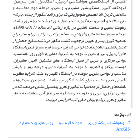
اقلیمی از ایستگاه­های هواشناس
ی اردبیل، ‌اصلاندوز، اهر
، سرعین،
فرودگاه، کلیبر، ‌مشکین­شهر مشیران، و نمین. مرحله دوم محاسبه و
مشخص کردن شاخص­های فنولوژیکی که برای رشد انگور از جمله، بارش­
های سالانه و فصلی، میانگین دما در طول دوره رشد، درجه روز رشد،
رطوبت نسبی و ساعت آفتابی در بازه زمانی 20 ساله (2017-1998).
مرحله سوم استفاده از روش‌های سلسله مراتبی، مولتی مورا و ساو برای
تصمیم گیری بهتر و تعیین ارجحیت کشت انگور می‌باشد.
نتایج حاصل از
تحلیل نقشه
ها نشان دادکه نواحی شرقی حوضه قره سو از قبیل ایستگاه
های اردبیل، نیر و نمین با توجه به شرایط دمایی و طول روز نامناسب،
نواحی مرکزی و غربی از قبیل ایستگاه های مشکین شهر، مشیران،
دوست بیگلو و لاهرود با توجه به شرایط دمایی، درجه روز و بارش
مناسب و نواحی جنوبی حوضه در ایستگاه کلیبر به علت شرایط مطلوب
اقلیمی خیلی مناسب برای کشت انگور می باشد. هم
چنین
نمودارها و
نقشه‌های حاصل از محاسبات تبخیر و تعرق پتانسیل نشان می‌دهد که در
نواحی مرکزی، غربی و جنوب حوضه قره سو نیاز آبی منطقه، به خاطر
تبخیر و تعرق زیاد و بیلان منفی آب، افزایش می­یابد.
کلیدواژه‌ها
آب و هواشناسی کشاورزی
حوضه قره سو
روش‌های چند معیاره
ArcGIS