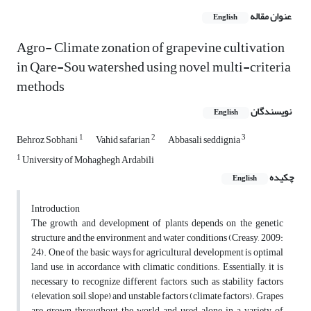
عنوان مقاله
English
Agro- Climate zonation of grapevine cultivation
in Qare-Sou watershed using novel multi-criteria
methods
نویسندگان
English
1
2
3
Behroz Sobhani
Vahid safarian
Abbasali seddignia
1
University of Mohaghegh Ardabili
چکیده
English
Introduction
The growth and development of plants depends on the genetic
structure and the environment and water conditions (Creasy, 2009:
24). One of the basic ways for agricultural development is optimal
land use, in accordance with climatic conditions. Essentially, it is
necessary to recognize different factors, such as stability factors
(elevation, soil, slope) and unstable factors (climate factors). Grapes
are grown throughout the world and used alone in a variety of