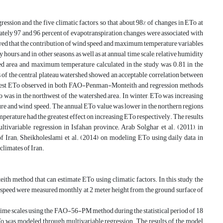
ssion and the five climatic factors, so that about 98% of changes in ETo at
ately 97 and 96 percent of evapotranspiration changes were associated with
owed that the contribution of wind speed and maximum temperature variables
ours and in other seasons, as well as at annual time scale, relative humidity
peed area and maximum temperature calculated in the study was 0.81 in the
of the central plateau watershed showed an acceptable correlation between
hest ETo observed in both FAO-Penman-Monteith and regression methods
o was in the northwest of the watershed area. In winter, ETo was increasing
ature and wind speed. The annual ETo value was lower in the northern regions
rature had the greatest effect on increasing ETo respectively. The results
ltivariable regression in Isfahan province; Arab Solghar et al. (2011), in
of Iran; Sheikholeslami et al. (2014) on modeling ETo using daily data in
climates of Iran.
h method that can estimate ETo using climatic factors. In this study, the
peed were measured monthly at 2 meter height from the ground surface of
al time scales using the FAO-56-PM method during the statistical period of 18
To was modeled through multivariable regression. The results of the model