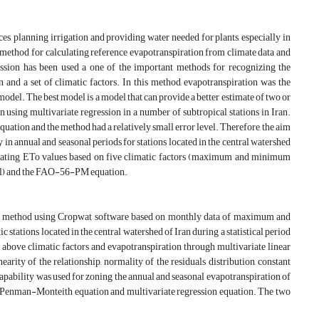
s, planning irrigation and providing water needed for plants, especially in
ethod for calculating reference evapotranspiration from climate data and
gression has been used a one of the important methods for recognizing the
and a set of climatic factors. In this method, evapotranspiration was the
odel. The best model is a model that can provide a better estimate of two or
 using multivariate regression in a number of subtropical stations in Iran.
tion and the method had a relatively small error level. Therefore, the aim
 in annual and seasonal periods for stations located in the central watershed
ting ETo values based on five climatic factors (maximum and minimum
evel) and the FAO-56-PM equation.
-PM method using Cropwat software based on monthly data of maximum and
tations located in the central watershed of Iran during a statistical period
above climatic factors and evapotranspiration through multivariate linear
arity of the relationship, normality of the residuals distribution, constant
e capability was used for zoning the annual and seasonal evapotranspiration of
AO-Penman-Monteith equation and multivariate regression equation. The two