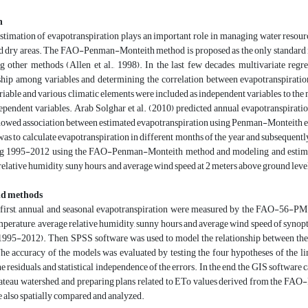
n
stimation of evapotranspiration plays an important role in managing water resource
d dry areas. The FAO-Penman-Monteith method is proposed as the only standard m
ng other methods (Allen et al., 1998). In the last few decades, multivariate re
ship among variables and determining the correlation between evapotranspiration 
iable and various climatic elements were included as independent variables to the m
pendent variables. Arab Solghar et al. (2010) predicted annual evapotranspiration
howed association between estimated evapotranspiration using Penman-Monteith equa
 was to calculate evapotranspiration in different months of the year and subsequently
ing 1995-2012 using the FAO-Penman-Monteith method and modeling and estima
relative humidity, suny hours, and average wind speed at 2 meters above ground l
nd methods
y, first, annual and seasonal evapotranspiration were measured by the FAO-56
rature, average relative humidity, sunny hours and average wind speed of synoptic s
(1995-2012). Then, SPSS software was used to model the relationship between the 
he accuracy of the models was evaluated by testing the four hypotheses of the line
he residuals, and statistical independence of the errors. In the end, the GIS softwar
lateau watershed, and preparing plans related to ETo values ​​derived from the F
 also spatially compared and analyzed.