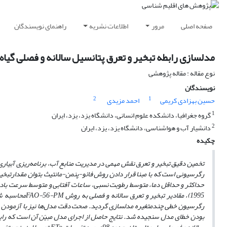
صفحه اصلی
مرور
اطلاعات نشریه
راهنمای نویسندگان
مدلسازی رابطه تبخیر و تعرق پتانسیل سالانه و فصلی گیاه 
نوع مقاله : مقاله پژوهشی
نویسندگان
2
1
حسین بهزادی کریمی
احمد مزیدی
1
گروه جغرافیا، دانشکده علوم انسانی، دانشگاه یزد، یزد، ایران
2
دانشیار آب و هواشناسی، دانشگاه یزد، یزد، ایران
چکیده
تخمین دقیق تبخیر و تعرق نقش مهمی در مدیریت منابع آب، برنامه‌ریزی آبیاری 
رگرسیونی است که با مبنا قرار دادن روش فائو-پنمن-مانتیث بتوان مقدار
تبخی
1995)، مقادیر تبخیر و تعرق سالانه و فصلی به روش
FAO-56-PM
محاسبه شد
رگرسیون خطی چندمتغیره مدلسازی گردید. صحت دقت مدل‌ها نیز با آزمودن چهار
بودن خطای مدل سنجیده شد. نتایج حاصل از اجرای مدل مبیّن آن است که راب