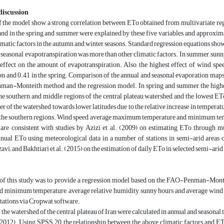
discussion
f the model show a strong correlation between ETo obtained from multivariate regre
and in the spring and summer were explained by these five variables, and approxim
imatic factors in the autumn and winter seasons. Standard regression equations sh
 seasonal evapotranspiration was more than other climatic factors. In summer, sunny h
t effect on the amount of evapotranspiration. Also, the highest effect of wind s
 and 0.41 in the spring. Comparison of the annual and seasonal evaporation maps 
an-Monteith method and the regression model. In spring and summer, the hig
he southern and middle regions of the central plateau watershed and the lowest ET
er of the watershed towards lower latitudes due to the relative increase in temper
 the southern regions. Wind speed, average maximum temperature and minimum tempe
 are consistent with studies by Azizi et al. (2009) on estimating ETo through mu
nnual ETo using meteorological data in a number of stations in semi-arid areas 
vi; and Bakhtiari et al. (2015) on the estimation of daily ETo in selected semi-arid 
of this study was to provide a regression model based on the FAO-Penman-Monteit
minimum temperature, average relative humidity, sunny hours and average wind s
stations via Cropwat software.
 the watershed of the central plateau of Iran ​​were calculated in annual and season
2012). Using SPSS 20, the relationship between the above climatic factors and E