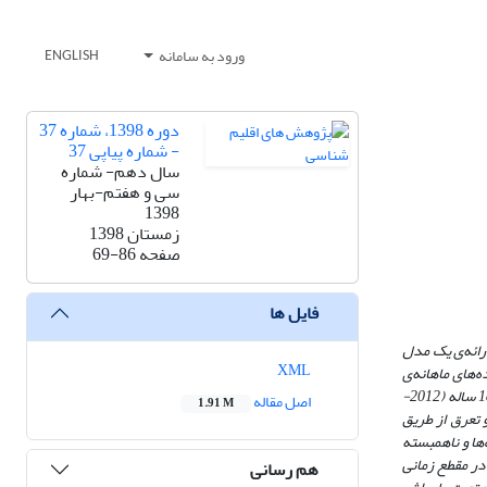
ورود به سامانه
ENGLISH
دوره 1398، شماره 37
- شماره پیاپی 37
سال دهم- شماره
سی و هفتم-بهار
1398
زمستان 1398
صفحه
69-86
فایل ها
رائه‌ی یک مدل
XML
ه‌های ماهانه‌ی
حداکثر و حداقل دما، متوسط رطوبت نسبی، ساعات آفتابی و متوسط سرعت باد ایستگاه‌های سینوپتیک واقع در حوضه‌ی آبریز فلات مرکزی ایران در یک دوره‌ی آماری 18 ساله (2012-
اصل مقاله
1.91 M
و تعرق از طریق
ها و ناهمبسته
در مقطع زمانی
هم رسانی