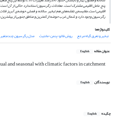
سالانه و فصول بهار و تابستان حدود 98درصد تغییرات
ETo
توسط این پنج متغیر
پنج عامل اقلیمی مشترک است. معادلات رگرسیون استاندارد حاکی از آن است ک
اقلیمی است.
مقایسه‌ی نقشه‌های هم تبخیر سالانه و فصلی حوضه‌ی آبریز فلات 
رگرسیون وجود دارد و شمال غرب حوضه از کمترین و مناطق جنوبی از بیشترین میز
کلیدواژه‌ها
تبخیر و تعرق گیاه مرجع
روش فائو-پنمن-مانتیث
مدل رگرسیون چندمتغیره
عنوان مقاله
English
al and seasonal with climatic factors in catchment
نویسندگان
English
چکیده
English