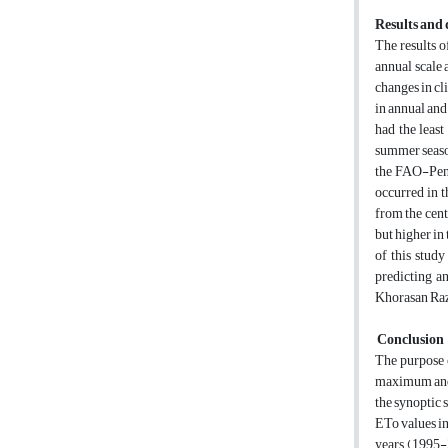
Results and 
The results o
annual scale 
changes in cl
in annual and
had the leas
summer season
the FAO-Penm
occurred in t
from the cent
but higher in
of this study
predicting a
Khorasan Raza
Conclusion
The purpose 
maximum and 
the synoptic 
ETo values in
years (1995-