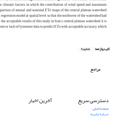
he climatic factors, in which the contribution of wind speed and maximum
parison of annual and seasonal ETo maps of the central plateau watershed
ession model at spatial level, so that the northwest of the watershed had
e acceptable results of this study in Iran’s central plateau watershed, it is
ent or lack of lysimeter data to predict ETo with acceptable accuracy, which
کلیدواژه‌ها
English
مراجع
دسترسی سریع
آخرین اخبار
صفحه اصلی
درباره نشریه