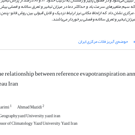
 تبیین می‌شود و در فصول
پاییز و زمستان به ترتیب حدود 97 و 96 درصد 
ه سهم متغیرهای سرعت باد و حداکثر دما در میزان تبخیر و تعرق سالانه و فصلی بیش 
مرکزی نشان داد که ازلحاظ مکانی نیز ارتباط نزدیک و قابل قبولی بین روش فائو-پنمن
ان تبخیر و تعرق سالانه و فصلی برخوردار می‌باشند.
حوضه‌ی آبریز فلات مرکزی ایران
e relationship between reference evapotranspiration annu
eau Iran
1
2
karimi
Ahmad Mazidi
eography,yazd University, yazd, iran
sor of Climatology, Yazd University, Yazd, Iran