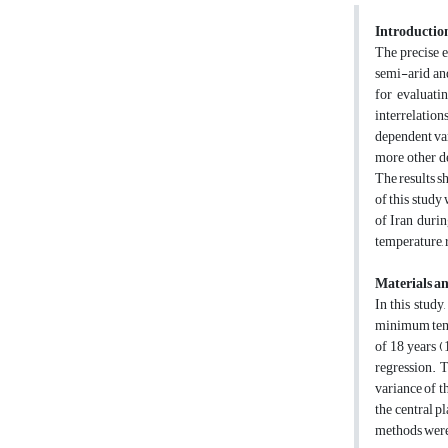
Introductio
The precise e
semi-arid an
for evaluati
interrelation
dependent var
more other de
The results s
of this study
of Iran dur
temperature, 
Materials a
In this stud
minimum tempe
of 18 years 
regression. T
variance of t
the central p
methods were