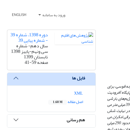
ورود به سامانه
ENGLISH
دوره 1398، شماره 39
- شماره پیاپی 39
سال دهم- شماره
سی ونهم-پاییز 1398
تابستان 1399
صفحه
41-59
فایل ها
 مکانی 25/0 در 25/0 درجه قوسی، برای
آفرودیت
XML
احی بارشی و نیز رژیم‌های بارشی
اصل مقاله
1.68 M
استفاده گردید. نتایج حاصل نشان داد که میانگین بارش کشور آذربایجان در حدود 397 میلی متر می
و در نهایت شش
رقی لنکران می
هم رسانی
باشد و منطقه کم بارش شامل بخش مرکزی جلگه کورا و آران و منطقه ساحلی آبشوران می باشد. میانگین بارش سالانه در ناحیه کم بارش ( بخش مرکزی و آبشوران) در حدود 290 میلی
جان به دو رژیم