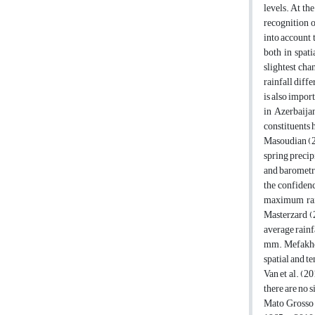
levels. At th
recognition o
into account t
both in spati
slightest cha
rainfall diff
is also import
in Azerbaijan
constituents 
Masoudian (20
spring precip
and barometri
the confidenc
maximum rain
Masterzard (2
average rainf
mm. Mefakheri
spatial and te
Van et al. (2
there are no s
Mato Grosso r