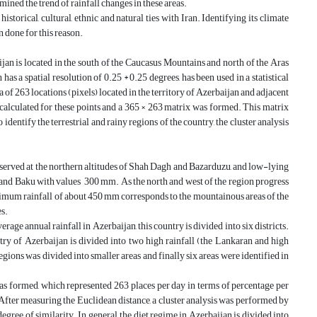
mined the trend of rainfall changes in these areas.
storical, cultural, ethnic and natural ties with Iran. Identifying its climate
en done for this reason.
an is located in the south of the Caucasus Mountains and north of the Aras
 has a spatial resolution of 0.25 * 0.25 degrees, has been used in a statistical
ta of 263 locations (pixels) located in the territory of Azerbaijan and adjacent
 calculated for these points and a 365 × 263 matrix was formed. This matrix
identify the terrestrial and rainy regions of the country, the cluster analysis
served at the northern altitudes of Shah Dagh and Bazarduzu, and low-lying
 and Baku with values 300 mm. As the north and west of the region progress
maximum rainfall of about 450 mm corresponds to the mountainous areas of the
es.
age annual rainfall in Azerbaijan, this country is divided into six districts.
untry of Azerbaijan is divided into two high rainfall (the Lankaran and high
gions was divided into smaller areas and finally six areas were identified in
 was formed, which represented 263 places per day in terms of percentage per
y. After measuring the Euclidean distance, a cluster analysis was performed by
gree of similarity. In general, the diet regime in Azerbaijan is divided into