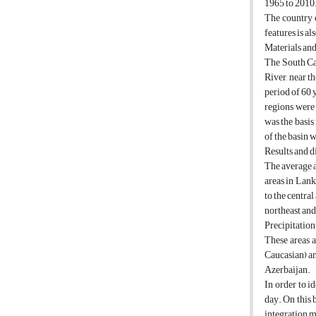
1965 to 2010.
The country o
features is al
Materials an
The South Cau
River, near th
period of 60 y
regions were 
was the basis
of the basin
Results and d
The average a
areas in Lank
to the centra
northeast and
Precipitation
These areas a
Caucasian) an
Azerbaijan.
In order to i
day. On this 
integration m