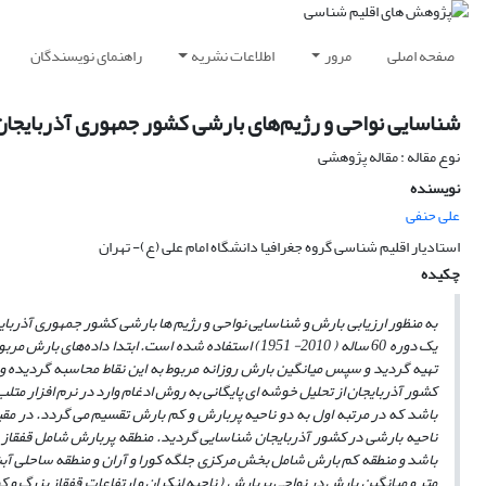
صفحه اصلی
مرور
اطلاعات نشریه
راهنمای نویسندگان
شناسایی نواحی و رژیم‌های بارشی کشور جمهوری آذربایجان 
نوع مقاله : مقاله پژوهشی
نویسنده
علی حنفی
استادیار اقلیم شناسی گروه جغرافیا دانشگاه امام علی (ع)- تهران
چکیده
به منظور ارزیابی بارش و شناسایی نواحی و رژیم ها بارشی کشور جمهوری آذربایجا
یک دوره 60 ساله ( 2010- 1951) استفاده شده است. ابتدا داده‌های بارش مربوط به 263 مکان ( پیکسل) که در محدوده کشور آذربایجان و مناطق مجاور قرار داشتند از پایگاه
کشور آذربایجان از تحلیل خوشه ای
پایگانی به روش ادغام وارد
در نرم افزار متلب
باشد که
در مرتبه اول به دو ناحیه پربارش و کم بارش تقسیم می گردد. در م
ناحیه بارشی در کشور آذربایجان شناسایی گردید. منطقه پربارش شامل قفقاز بز
متر و میانگین بارش در نواحی پربارش ( ناحیه لنکران و ارتفاعات قفقاز بزرگ و کوچک) در حدود 565 میلی متر می باشد. 