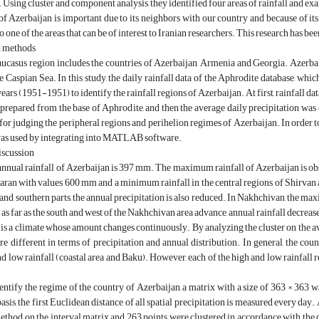
 Using cluster and component analysis, they identified four areas of rainfall and exa
f Azerbaijan is important due to its neighbors with our country and because of its hi
so one of the areas that can be of interest to Iranian researchers. This research has be
d methods
casus region includes the countries of Azerbaijan, Armenia and Georgia. Azerbaij
e Caspian Sea. In this study, the daily rainfall data of the Aphrodite database, which
ears (1951-1951) to identify the rainfall regions of Azerbaijan. At first, rainfall da
prepared from the base of Aphrodite, and then the average daily precipitation was
 for judging the peripheral regions and perihelion regimes of Azerbaijan. In order to 
 was used by integrating into MATLAB software.
iscussion
nnual rainfall of Azerbaijan is 397 mm. The maximum rainfall of Azerbaijan is ob
aran with values 600 mm and a minimum rainfall in the central regions of Shirvan
l and southern parts, the annual precipitation is also reduced. In Nakhchivan, the 
 as far as the south and west of the Nakhchivan area advance, annual rainfall decreas
 is a climate whose amount changes continuously. By analyzing the cluster on the aver
re different in terms of precipitation and annual distribution. In general, the co
d low rainfall (coastal area and Baku). However, each of the high and low rainfall re
dentify the regime of the country of Azerbaijan, a matrix with a size of 363 × 363
basis, the first Euclidean distance of all spatial precipitation is measured every da
ethod on the interval matrix and 263 points were clustered in accordance with the de