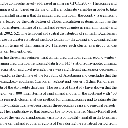
uld be comprehensively addressed in all areas (IPCC, 2007). The zoning and
ng is often based on the use of different climate variables in order to take
 rainfall in Iran is that the annual precipitation in the country is significant
is affected by the distribution of global circulation systems, which has the
mporal abnormalities of rainfall and severe changes in rainfall intensity and
eh, 2002: 52). The temporal and spatial distribution of rainfall in Azerbaijan
analyze the cluster statistical methods to identify the zoning and zoning regime
uals in terms of their similarity. Therefore, each cluster is a group whose
that can be mentioned.
n has three main regimes: first winter precipitation regime, second winter /
ian precipitation trend using data from 1437 stations of synoptic, climatic
ecipitation and pixel average, there was a significant increase or decrease in
 explores the climate of the Republic of Azerbaijan and concludes that the
azarzdozo), southeast (Lankaran region) and western (Khan Kandi area).
ata of the Aphrodite database. The results of this study have shown that the
gion with 800 mm in terms of rainfall, and another in the northeast with 450
is research, cluster analysis method for climatic zoning and to estimate the
mity of statistics have been used in three decades, years, and seasonal periods.
teau. The results showed that based on the non-parametric Mann-Kendall test,
tudied the temporal and spatial variations of monthly rainfall in the Brazilian
n the central and southern regions of Peru during the statistical period from