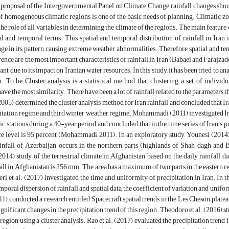
e proposal of the Intergovernmental Panel on Climate Change, rainfall changes sho
f homogeneous climatic regions is one of the basic needs of planning. Climatic zoni
he role of all variables in determining the climate of the regions. The main feature of
al and temporal terms. This spatial and temporal distribution of rainfall in Iran 
nge in its pattern, causing extreme weather abnormalities. Therefore, spatial and te
erence are the most important characteristics of rainfall in Iran (Babaei and Farajzad
ant due to its impact on Iranian water resources. In this study, it has been tried to 
. To be Cluster analysis is a statistical method that clustering a set of individ
have the most similarity. There have been a lot of rainfall related to the parameters 
05) determined the cluster analysis method for Iran rainfall and concluded that Ira
itation regime and third winter weather regime. Mohammadi (2011) investigated Iran
c stations during a 40-year period and concluded that in the time series of Iran's pr
e level is 95 percent (Mohammadi, 2011). In an exploratory study, Younesi (2014)
fall of Azerbaijan occurs in the northern parts (highlands of Shah dagh and B
014) study of the terrestrial climate in Afghanistan based on the daily rainfall d
all in Afghanistan is 256 mm. The area has a maximum of two parts in the eastern re
 et al. (2017) investigated the time and uniformity of precipitation in Iran. In th
mporal dispersion of rainfall and spatial data, the coefficient of variation and unifor
011) conducted a research entitled Spacecraft spatial trends in the Les Cheson pla
ignificant changes in the precipitation trend of this region. Theodoro et al. (2016) s
egion using a cluster analysis. Rao et al. (2017) evaluated the precipitation trend i