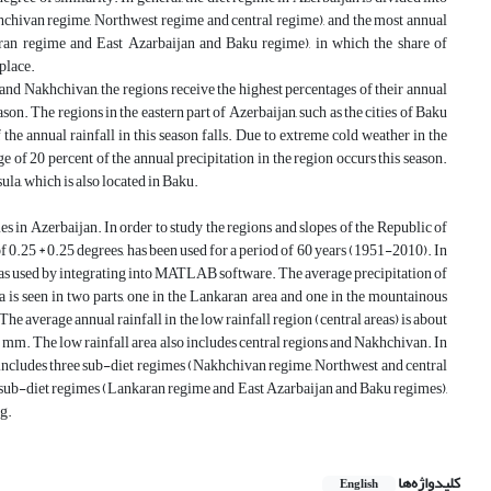
khchivan regime, Northwest regime and central regime), and the most annual
ran regime and East Azarbaijan and Baku regime), in which the share of
 place.
y and Nakhchivan, the regions receive the highest percentages of their annual
ason. The regions in the eastern part of Azerbaijan, such as the cities of Baku
 the annual rainfall in this season falls. Due to extreme cold weather in the
 of 20 percent of the annual precipitation in the region occurs this season.
sula, which is also located in Baku.
imes in Azerbaijan. In order to study the regions and slopes of the Republic of
of 0.25 * 0.25 degrees, has been used for a period of 60 years (1951-2010). In
sin was used by integrating into MATLAB software. The average precipitation of
a is seen in two parts, one in the Lankaran area and one in the mountainous
he average annual rainfall in the low rainfall region (central areas) is about
5 mm. The low rainfall area also includes central regions and Nakhchivan. In
ch includes three sub-diet regimes (Nakhchivan regime, Northwest and central
two sub-diet regimes (Lankaran regime and East Azarbaijan and Baku regimes),
ng.
کلیدواژه‌ها
English