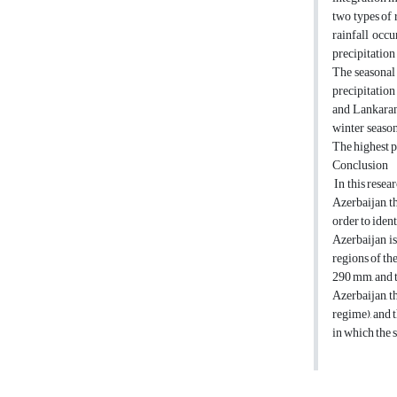
two types of 
rainfall occ
precipitation 
The seasonal 
precipitation 
and Lankaran,
winter season
The highest pe
Conclusion
In this resea
Azerbaijan, t
order to iden
Azerbaijan is
regions of th
290 mm, and t
Azerbaijan, t
regime), and 
in which the s