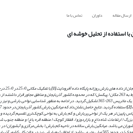
ارسال مقاله
داوران
تماس با ما
با استفاده از تحلیل خوشه ای
ن از داده های بارش روزانه پایگاه داده آفرودایت
[1]
با تفکیک
تهیه گردید و سپس میانگین بارش روزانه مربوط به این نقاط محاسبه گردیده و یک ماتریس 263*365 تشکیل گردید. در ادامه به منظور شناسایی نو
[2]
قیاس پایین تر هر یک از نواحی پربارش و کم بارش به نواحی کوچک‌تری تقسیم گردیده 
رگ ( ارتفاعات شاه داغ و بازاردوزو)، قفقاز کوچک ( منطقه قره باغ) و منطقه جنوب ش
از لحاظ رژیم بارشی نیز
در حالت کلی کشور آذربای