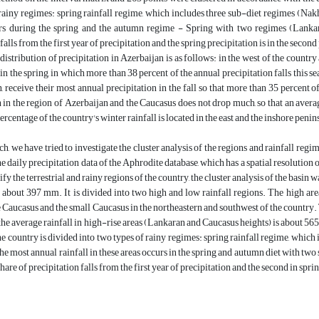
rainy regimes: spring rainfall regime, which includes three sub-diet regimes (Na
urs during the spring and the autumn regime - Spring with two regimes (Lanka
falls from the first year of precipitation and the spring precipitation is in the second
distribution of precipitation in Azerbaijan is as follows: in the west of the countr
in the spring, in which more than 38 percent of the annual precipitation falls this se
 receive their most annual precipitation in the fall so that more than 35 percent of
 in the region of Azerbaijan and the Caucasus does not drop much, so that an average
rcentage of the country's winter rainfall is located in the east and the inshore penin
rch, we have tried to investigate the cluster analysis of the regions and rainfall reg
he daily precipitation data of the Aphrodite database, which has a spatial resolution 
tify the terrestrial and rainy regions of the country, the cluster analysis of the ba
 about 397 mm. It is divided into two high and low rainfall regions. The high are
e Caucasus and the small Caucasus in the northeastern and southwest of the country. T
he average rainfall in high-rise areas (Lankaran and Caucasus heights) is about 56
he country is divided into two types of rainy regimes: spring rainfall regime, whi
the most annual rainfall in these areas occurs in the spring and autumn diet with 
hare of precipitation falls from the first year of precipitation and the second in spri