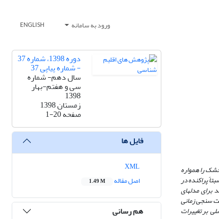
ورود به سامانه
ENGLISH
دوره 1398، شماره 37
- شماره پیاپی 37
سال دهم- شماره
سی و هفتم-بهار
1398
زمستان 1398
صفحه
1-20
فایل ها
XML
 خشک
را
همواره
نه­ی 11 ایستگاه سینوپتیک نسبتاً پراکنده ­در
اصل مقاله
1.49 M
20 میلادی استفاده شد، تا بتواند برای مدل­های
حت سنجی زمانی
هم رسانی
صلی بر تغییرات