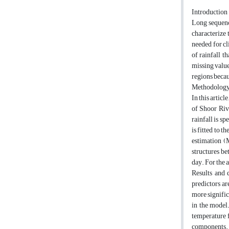
Introduction
Long sequence
characterize 
needed for cl
of rainfall t
missing value
regions becau
Methodolog
In this artic
of Shoor Riv
rainfall is sp
is fitted to 
estimation (
structures be
day. For the 
Results and 
predictors ar
more signific
in the model.
temperature f
components. a