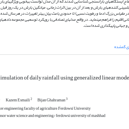
ع ایستگاه­های باران­سنجی شناسایی شدند که از آن مدل توانست به­خوبی ویژگی­های بار
ش­بینی کننده­های بارش و بعد از آن در بین اثرات زمانی، میانگین بارش در یک روز قبل
ر مقیاس بزرگ (دما و رطوبت نسبی) تا حدودی باعث بیان بهتر تغییرات در هرسال شده و ن
ی اقلیم را فراهم می­نماید. در واقع مدل­های تصادفی با رویکرد توسعه­ی مجموعه داده­ه
 و جهانی پایه­گذاری شده است.
ای گمشده
imulation of daily rainfall using generalized linear mode
1
2
3
Kazem Esmaili
Bijan Ghahraman
r engineering faculty of agriculture, Ferdowsi University
ssor water science and engineering/ ferdowsi university of mashhad