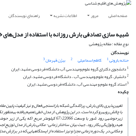
صفحه اصلی
مرور
اطلاعات نشریه
راهنمای نویسندگان
شبیه سازی تصادفی بارش روزانه با استفاده از مدل‌های خ
نوع مقاله : مقاله پژوهشی
نویسندگان
3
2
1
حنانه باروتی
کاظم اسماعیلی
بیژن قهرمان
1
دانشجوی دکترای گروه علوم ومهندسی آب دانشگاه فردوسی مشهد، ایران
2
دانشیار، گروه علوم ومهندسی آب ، دانشگاه فردوسی مشهد، ایران
3
استاد گروه علوم و مهندسی آب، دانشگاه فردوسی مشهد، ایران
چکیده
تغییرپذیری بالای بارش، پراکندگی
شبکه باران­سنجی فعال
و نیز کیفیت پایین مق
با چالش روبه­رو کرده است. در این پژوهش،
از
مدل خطی تعمیم یافته
زیرحوضه­ی رود شور با وسعت 67
/
هیدرولوژیکی بکار رود. جهت بیان ساختار زمانی- مکانی بارش از مدل توزیع لج
و مکانی در یک دوره زمانی مجزا و نیز استفاده از ایستگاه­هایی که در برازش م