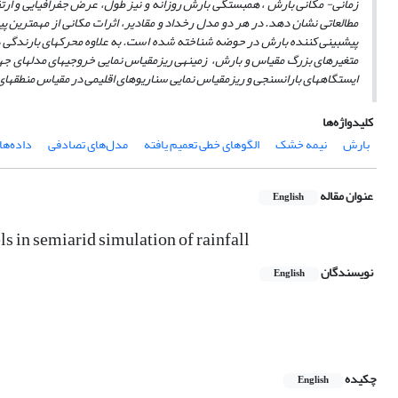
زمانی- مکانی بارش ، همبستگی بارش روزانه و نیز طول، عرض جفرافیایی و ارتفا
مطالعاتی نشان دهد.
در هر دو
مدل رخداد و مقادیر، اثرات مکانی از مهمترین پی
پیش­بینی کننده بارش در حوضه شناخته شده است. به ­علاوه محرک­های بارندگی د
متغیرهای بزرگ مقیاس و بارش، زمینه­ی ریزمقیاس نمایی خروجی­های مدل­های جهان
ایستگاه­های باران­سنجی و ریزمقیاس نمایی سناریوهای اقلیمی در مقیاس منطقه­ای
کلیدواژه‌ها
بارش
نیمه خشک
الگوهای خطی تعمیم یافته
مدل‌های‌ تصادفی
داده‌ه
عنوان مقاله
English
ls in semiarid simulation of rainfall
نویسندگان
English
چکیده
English