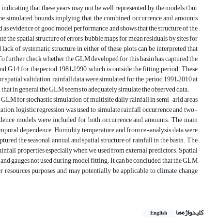
l indicating that these years may not be well represented by the models (but,
in the simulated bounds implying that the combined occurrence and amounts
d as evidence of good model performance, and shows that the structure of the
te the spatial structure of errors, bubble maps for mean residuals by sites for
ck of systematic structure in either of these plots can be interpreted that
. To further check whether the GLM developed for this basin has captured the
and G14 for the period 1981–1990, which is outside the fitting period. These
For spatial validation, rainfall data were simulated for the period 1991–2010 at
seen that in general the GLM seems to adequately simulate the observed data.
GLM for stochastic simulation of multisite daily rainfall in semi-arid areas
ication, logistic regression was used to simulate rainfall occurrence and two-
ndence models were included for both occurrence and amounts. The main
nd temporal dependence. Humidity, temperature and from re-analysis data were
ured the seasonal, annual and spatial structure of rainfall in the basin. The
rainfall properties especially when we used from external predictors. Spatial
 and gauges not used during model fitting. It can be concluded that the GLM
ter resources purposes and may potentially be applicable to climate change
کلیدواژه‌ها
English