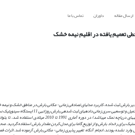
ارسال مقاله
داوران
تماس با ما
طی تعمیم یافته در اقلیم نیمه خشک
ادیر بارش ثبت شده، کاربرد مدل­های تصادفی زمانی- مکانی بارش در مناطق خشک و نیمه
به­منظور تکمیل و توسعه­ی سری زمانی داده­های ثبت شده­ی بارش روزا
22066 کیلومتر مربع (که یکی از زیر حوضه­های دریاچه نمک می­باشد) در دوره آماری 1991 تا 10
ستیک برای رخداد بارش و از توزیع گاما برای مدل کردن مقدار بارش استفاده گردید. ص
دل وارد نشده بودند، انجام آنگاه تغییر پذیری زمانی- مکانی بارش آزموده شد. اثرات ف