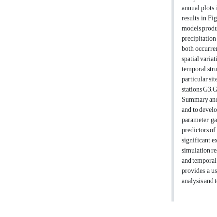
annual plots,
results in F
models produc
precipitation 
both occurren
spatial varia
temporal stru
particular sit
stations G3, G
Summary and c
and to develo
parameter ga
predictors of
significant e
simulation re
and temporal 
provides a us
analysis and 