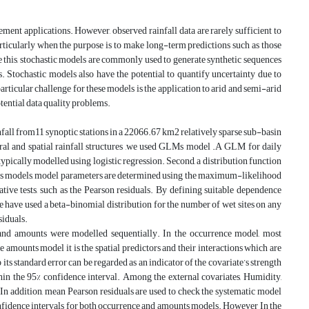
ment applications. However, observed rainfall data are rarely sufficient to
 particularly when the purpose is to make long-term predictions such as those
e this, stochastic models are commonly used to generate synthetic sequences
es. Stochastic models also have the potential to quantify uncertainty due to
rticular challenge for these models is the application to arid and semi-arid
otential data quality problems.
ainfall from11 synoptic stations in a 22066.67 km2 relatively sparse sub-basin
oral and spatial rainfall structures ,we used GLMs model .A GLM for daily
is typically modelled using logistic regression. Second, a distribution function
ounts models, model parameters are determined using the maximum-likelihood
ve tests, such as the Pearson residuals. By defining suitable dependence
we have used a beta-binomial distribution for the number of wet sites on any
siduals.
e and amounts were modelled sequentially. In the occurrence model, most
e amounts model it is the spatial predictors and their interactions which are
its standard error can be regarded as an indicator of the covariate’s strength
thin the 95% confidence interval. Among the external covariates, Humidity,
 In addition, mean Pearson residuals are used to check the systematic model
onfidence intervals for both occurrence and amounts models. However In the