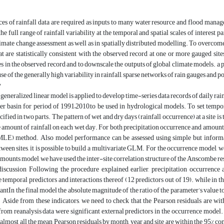
s of rainfall data are required as inputs to many water resource and flood manage
the full range of rainfall variability at the temporal and spatial scales of interest
imate change assessment as well as in spatially distributed modelling. To overcom
hat are statistically consistent with the observed record at one or more gauged sit
s in the observed record and to downscale the outputs of global climate models. a pa
se of the generally high variability in rainfall, sparse networks of rain gauges and p
y
le, generalized linear model is applied to develop time-series data records of daily r
er basin for period of 1991–2010,to be used in hydrological models. To set temp
ecified in two parts. The pattern of wet and dry days (rainfall occurrence) at a site 
the amount of rainfall on each wet day. For both precipitation occurrence and am
MLE) method. Also model performance can be assessed using simple but informati
tween sites, it is possible to build a multivariate GLM. For the occurrence model, 
amounts model, we have used the inter-site correlation structure of the Anscombe re
discussion Following the procedure explained earlier, precipitation occurrenc
e temporal predictors and interactions thereof (12 predictors out of 19). while in th
antIn the final model the absolute magnitude of the ratio of the parameter’s value to 
 Aside from these indicators, we need to check that the Pearson residuals are wi
rom reanalysis data were significant external predictors in the occurrence model.
lmost all the mean Pearson residuals by month, year and site are within the 95% c