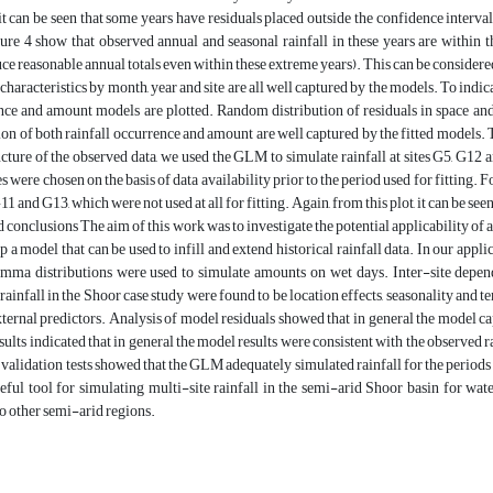
 it can be seen that some years have residuals placed outside the confidence interva
igure 4 show that observed annual and seasonal rainfall in these years are with
e reasonable annual totals even within these extreme years). This can be considere
characteristics by month, year and site are all well captured by the models. To indica
ce and amount models are plotted. Random distribution of residuals in space and la
tion of both rainfall occurrence and amount are well captured by the fitted models
cture of the observed data, we used the GLM to simulate rainfall at sites G5, G12 
es were chosen on the basis of data availability prior to the period used for fitting. 
11 and G13, which were not used at all for fitting. Again, from this plot, it can be 
onclusions The aim of this work was to investigate the potential applicability of a 
p a model that can be used to infill and extend historical rainfall data. In our appl
mma distributions were used to simulate amounts on wet days. Inter-site depe
 rainfall in the Shoor case study were found to be location effects, seasonality a
xternal predictors. Analysis of model residuals showed that in general the model capt
sults indicated that in general the model results were consistent with the observed 
validation tests showed that the GLM adequately simulated rainfall for the periods
eful tool for simulating multi-site rainfall in the semi-arid Shoor basin for wa
to other semi-arid regions.