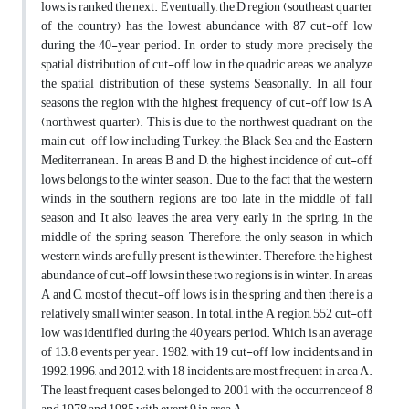
lows, is ranked the next. Eventually, the D region (southeast quarter
of the country) has the lowest abundance with 87 cut-off low
during the 40-year period. In order to study more precisely the
spatial distribution of cut-off low in the quadric areas, we analyze
the spatial distribution of these systems Seasonally. In all four
seasons, the region with the highest frequency of cut-off low is A
(northwest quarter). This is due to the northwest quadrant on the
main cut-off low including Turkey, the Black Sea and the Eastern
Mediterranean. In areas B and D, the highest incidence of cut-off
lows belongs to the winter season. Due to the fact that the western
winds in the southern regions are too late in the middle of fall
season and It also leaves the area very early in the spring, in the
middle of the spring season, Therefore, the only season in which
western winds are fully present is the winter. Therefore, the highest
abundance of cut-off lows in these two regions is in winter. In areas
A and C, most of the cut-off lows is in the spring and then there is a
relatively small winter season. In total, in the A region, 552 cut-off
low was identified during the 40 years period. Which is an average
of 13.8 events per year. 1982, with 19 cut-off low incidents, and in
1992, 1996, and 2012, with 18 incidents, are most frequent in area A.
The least frequent cases belonged to 2001 with the occurrence of 8