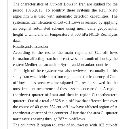
The characteristics of Cut-off Lows in Iran are studied for the
period 1976–2015. To identify these systems, the Raul Nieto
algorithm was used with automatic detection capabilities. The
systematic identification of Cut-off Lows is realized by applying
an original automated scheme using mean daily geopotential
height, U wind and air temperature at 500 hPa NCEP Reanalysis
data.
Results and discussion
According to the results the main regions of Cut-off lows
formation affecting Iran in the east, west and south of Turkey, the
eastern Mediterranean, and the Syrian and Jordanian countries.
The origin of these systems was also reviewed seasonally. In this
study, Iran was divided into four regions and the frequency of Cut-
off low in these areas was investigated. The results showed that the
most frequent occurrence of these systems occurred in A region
(northwest quarter of Iran) and then in region C (northeastern
quarter). Out of a total of 628 cut-off low that affected Iran over
the course of 40 years, 552 cut-off low have affected region of A
(northwest quarter of the country). After that, the area C (quarter
northeast) is passing through 283 cut-off lows.
The country's B region (quarter of southwest), with 162 cut-off