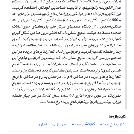
ایران، برای دوره 2015-1976 مطالعه گردید. برای شناسایی این سیستم
ها از الگوریتم رائولنییتو، با قابلیت شناسایی خودکار، استفاده گردید.
این الگوریتم از داده های میانگین روزانه ارتفاع ژئوپتانسیل ترازهای
۵۰۰
و 600 هکتوپاسکال، باد مداری در تراز
۵۰۰
هکتوپاسکال و دمای تراز
۵۰۰
هکتوپاسکال ، از پایگاه دادههای مرکز ملی پژوهشهای جوی
ایالات
متحده
استفاده میکند. نتایج نشان داد که اصلی ترین مناطق شکل گیری
کم ارتفاع های بریده موثر بر ایران در شرق، غرب و جنوب ترکیه، شرق
مدیترانه و کشورهای سوریه و اردن می باشند. در این مطالعه ایران به
چهار منطقه تقسیم گردید و فراوانی رخداد کم ارتفاع های بریده در این
مناطق بررسی گردید. نتایج نشان داد که بیشترین فراوانی وقوع این
سیستم ها در منطقه
A
(ربع شمال غرب ایران) و سپس در منطقه
C
(ربع
شمال شرق) رخ داده است. همچنین مشخص گردید که بیشترین رخداد
کم ارتفاع های بریده در مناطق
A
و
C
، در فصل بهار و در مناطق
B
(ربع
جنوب غرب) و
D
(ربع جنوب شرق)، در فصل زمستان بوده است. توزیع
سالانه کم ارتفاع های بریده در مناطق چهار گانه ایران نیز بررسی گردید
بطوریکه در طول دوره آماری 40 ساله،سال 1982 در هر چهار منطقه
ایران، بیشترین فراوانی کم ارتفاع بریده رخ داده است.
کلیدواژه‌ها
کم ارتفاع بریده
کم فشار بریده
سردچال
ایران