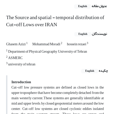
عنوان مقاله
English
The Source and spatial - temporal distribution of
Cut-off Lows over IRAN
نویسندگان
English
1
2
3
Ghasem Azizi
Mohammad Moradi
hossein rezaei
1
Department of Physical Geography, University of Tehran
2
ASMERC
3
university of tehran
چکیده
English
Introduction
Cut-off low pressure systems are defined as closed lows in the
upper troposphere that have become completely detached from the
main westerly current.These systems are generally identifiable at
mid and upper levels, by closed geopotential meters around the low
center. Cut-off low systems are closed cyclonic eddies isolated