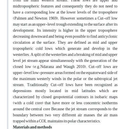
from the main western stream. These lows are upper and
midtropospheric features and consequently they do not need to
have a corresponding low at the lower levels of the troposphere
(Palmen and Newton, 1969). However, sometimes a Cut-off low
may start as an upper-level trough extending to the surface after its
development. Its intensity is higher in the upper troposphere,
decreasing downward and being even possible to find anticyclonic
circulation at the surface. They are defined as mid and upper
tropospheric cold lows, which generate and develop in the
westerlies. A split of the westerlies and a breaking of mid and upper
level jet stream appear simultaneously with the generation of the
closed low (e.g.Ndarana and Waugh 2010). Cut-off lows are
upper-level low-pressure areas formed on the equatorward side of
the maximum westerly winds in the polar or the subtropical jet
stream. Traditionally, Cut-off lows have been recognized as
depressions mostly located in mid latitudes, which are
characterized by closed geopotential contours in isobaric maps
(with a cold core) that have more or less concentric isotherms
around the central core Because the jet stream corresponds to the
boundary between two very different air masses, the air mass
trapped within a COL maintains its polar characteristics.
Materials and methods