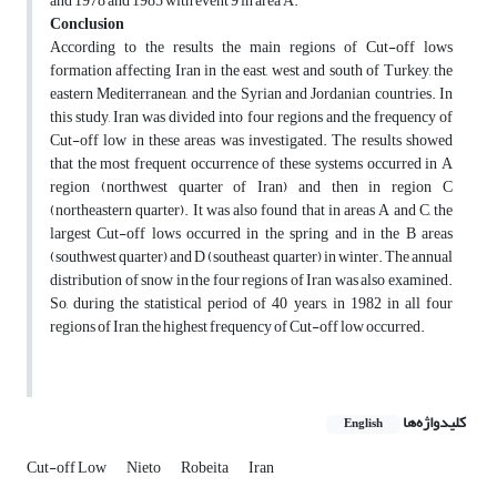
and 1978 and 1985 with event 9 in area A.
Conclusion
According to the results the main regions of Cut-off lows
formation affecting Iran in the east, west and south of Turkey, the
eastern Mediterranean, and the Syrian and Jordanian countries. In
this study, Iran was divided into four regions and the frequency of
Cut-off low in these areas was investigated. The results showed
that the most frequent occurrence of these systems occurred in A
region (northwest quarter of Iran) and then in region C
(northeastern quarter). It was also found that in areas A and C, the
largest Cut-off lows occurred in the spring and in the B areas
(southwest quarter) and D (southeast quarter) in winter. The annual
distribution of snow in the four regions of Iran was also examined.
So, during the statistical period of 40 years, in 1982 in all four
regions of Iran, the highest frequency of Cut-off low occurred.
کلیدواژه‌ها
English
Cut-off Low
Nieto
Robeita
Iran