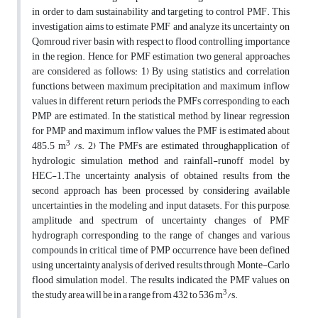
in order to dam sustainability and targeting to control PMF. This
investigation aims to estimate PMF and analyze its uncertainty on
Qomroud river basin with respect to flood controlling importance
in the region. Hence, for PMF estimation two general approaches
are considered as follows: 1) By using statistics and correlation
functions between maximum precipitation and maximum inflow
values in different return periods, the PMFs corresponding to each
PMP are estimated. In the statistical method, by linear regression
for PMP and maximum inflow values, the PMF is estimated about
3
485.5 m
/s. 2) The PMFs are estimated throughapplication of
hydrologic simulation method and rainfall-runoff model by
HEC-1.The uncertainty analysis of obtained results from the
second approach has been processed by considering available
uncertainties in the modeling and input datasets. For this purpose,
amplitude and spectrum of uncertainty changes of PMF
hydrograph corresponding to the range of changes and various
compounds in critical time of PMP occurrence have been defined
using uncertainty analysis of derived results through Monte-Carlo
flood simulation model. The results indicated the PMF values on
3
the study area will be in a range from 432 to 536 m
/s.