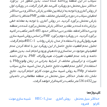
سیلاب در این منطقه پرداخته شده است. بدین منظور در برآورد
حداکثر سیل محتمل دو رویکرد کلی مد نظر قرار گرفت. در رویکرد اول
از روش آماری و با توجه به ارتباط بین مقادیر بارش حداکثر و دبی حداکثر
لحظه­ای سیلاب در دوره برگشت­های مختلف، مقادیر
PMF
متناظر با حداکثر
بارش محتمل برآورد گردید. در روش آماری، با توجه به معادله خطی
برازش داده شده بر مقادیر حداکثر بارش محتمل برآورد شده در منطقه
و دبی حداکثر لحظه، مقادیر دبی حداکثر حدود 8/485 متر مکعب در ثانیه
برآورد گردید. در رویکرد دوم برآورد
PMF
بر اساس روش شبیه سازی
هیدرولوژیکی و با استفاده از مدل بارش رواناب
HEC-1
انجام گرفت.
تحلیل عدم قطعیت نتایج حاصل از این رویکرد نیز با لحاظ کردن عدم
قطعیت­های موجود در مدلسازی و داده­های ورودی انجام شد. بدین منظور
دامنه و باند عدم قطعیت تغییرات هیدروگراف
PMF
، به ازای دامنه
تغییرات و ترکیب­های مختلف از شرایط بحرانی در زمان وقوع
PMp
با
استفاده از آنالیز عدم قطعیت نتایج حاصل از مدل شبیه سازی سیلاب
حاصله از
PMp
به روش شبیه سازی مونت کارلو انجام گردید. نتایج
نشان داد مقدار حداکثر سیل محتمل در منطقه مطالعاتی در دامنه­ای
بین432 تا 536 متر مکعب در ثانیه قرار خواهد گرفت.
کلیدواژه‌ها
حداکثر سیل محتمل
روش آماری
مدل HEC-1
شبیه سازی مونت
کارلو
قمرود