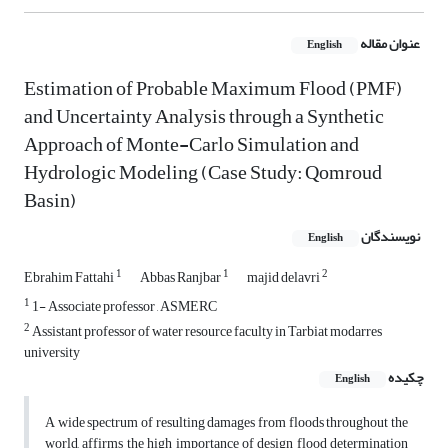
عنوان مقاله
English
Estimation of Probable Maximum Flood (PMF)
and Uncertainty Analysis through a Synthetic
Approach of Monte-Carlo Simulation and
Hydrologic Modeling (Case Study: Qomroud
Basin)
نویسندگان
English
1
1
2
Ebrahim Fattahi
Abbas Ranjbar
majid delavri
1
1- Associate professor , ASMERC
2
Assistant professor of water resource faculty in Tarbiat modarres
university
چکیده
English
A wide spectrum of resulting damages from floods throughout the
world, affirms the high importance of design flood determination