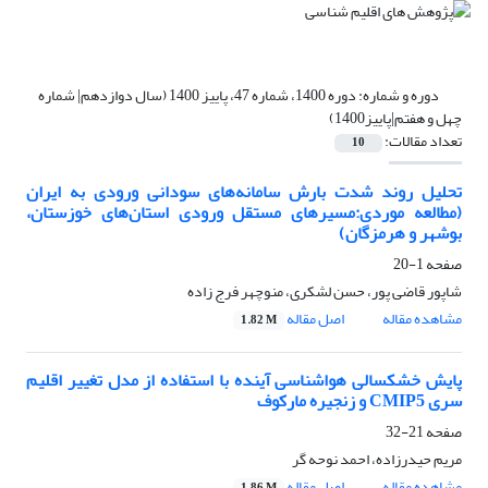
دوره و شماره:
دوره 1400، شماره 47، پاییز 1400 (سال دوازدهم| شماره
چهل و هفتم|پاییز1400)
تعداد مقالات:
10
تحلیل روند شدت بارش سامانه‌های سودانی ورودی به ایران
(مطالعه موردی:مسیرهای مستقل ورودی استان‌های خوزستان،
بوشهر و هرمزگان)
صفحه
1-20
شاپور قاضی پور، حسن لشکری، منوچهر فرج زاده
مشاهده مقاله
اصل مقاله
1.82 M
پایش خشکسالی هواشناسی آینده با استفاده از مدل تغییر اقلیم
سری CMIP5 و زنجیره مارکوف
صفحه
21-32
مریم حیدرزاده، احمد نوحه گر
مشاهده مقاله
اصل مقاله