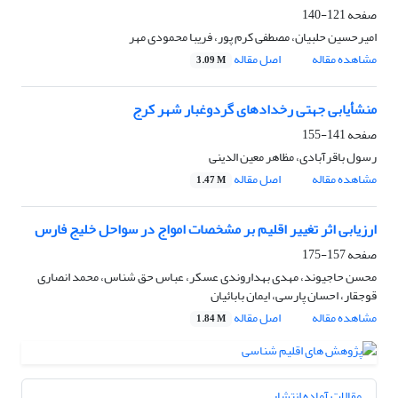
صفحه
121-140
امیرحسین حلبیان، مصطفی کرم پور، فریبا محمودی مهر
مشاهده مقاله
اصل مقاله
3.09 M
منشأیابی جهتی رخدادهای گردوغبار شهر کرج
صفحه
141-155
رسول باقرآبادی، مظاهر معین الدینی
مشاهده مقاله
اصل مقاله
1.47 M
ارزیابی اثر تغییر اقلیم بر مشخصات امواج در سواحل خلیج فارس
صفحه
157-175
محسن حاجیوند، مهدی بهداروندی عسکر، عباس حق شناس، محمد انصاری
قوجقار، احسان پارسی، ایمان بابائیان
مشاهده مقاله
اصل مقاله
1.84 M
مقالات آماده انتشار