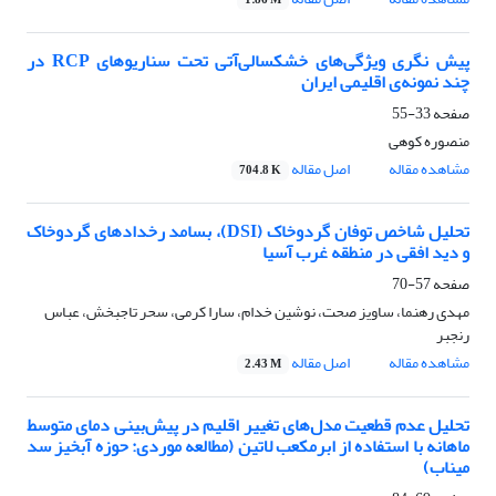
1.86 M
پیش نگری ویژگی‌های خشکسالی‌آتی تحت سناریوهای RCP در
چند نمونه‌ی اقلیمی ایران
صفحه
33-55
منصوره کوهی
مشاهده مقاله
اصل مقاله
704.8 K
تحلیل شاخص توفان گردوخاک (DSI)، بسامد رخدادهای گردوخاک
و دید افقی در منطقه غرب آسیا
صفحه
57-70
مهدی رهنما، ساویز صحت، نوشین خدام، سارا کرمی، سحر تاجبخش، عباس
رنجبر
مشاهده مقاله
اصل مقاله
2.43 M
تحلیل عدم قطعیت مدل‌های تغییر اقلیم در پیش‌بینی دمای متوسط
ماهانه با استفاده از ابرمکعب لاتین (مطالعه موردی: حوزه آبخیز سد
میناب)