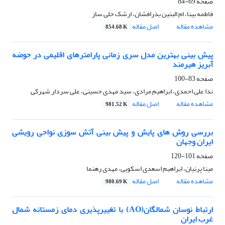
صفحه
69-84
فاطمه بینا، ام البنین بذرافشان، ارشک حلی ساز
مشاهده مقاله
اصل مقاله
854.68 K
پیش بینی بهترین مدل سری زمانی پارامترهای اقلیمی در حوضه
آبریز هیرمند
صفحه
83-100
ندا علی احمدی، ابراهیم مرادی، سید مهدی حسینی، علی سردار شهرکی
مشاهده مقاله
اصل مقاله
981.52 K
بررسی روش های پایش و پیش بینی آتش سوزی نواحی رویشی
ایران وجهان
صفحه
101-120
مینا پرنیان، ابراهیم اسعدی اسکویی، مهدی رهنما
مشاهده مقاله
اصل مقاله
980.69 K
ارتباط نوسان شمالگان(AO) با تغییرپذیری دمای زمستانه شمال
غرب ایران