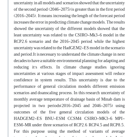
uncertainty, in all models and scenarios showed that, the uncertainty
of the second period (2046-2075) is greater than in the first period
(2016-2045). It means, increasing the length of the forecast period
increases the error in predicting climate change models. The results
showed the uncertainty of the different models showed that the
least uncertainty was related to the CSIRO-Mk3-6 model in the
RCP2.6 scenario and the 2016-2045 period, while the highest
uncertainty was related to the HadGEM2-ES model in the scenario
and period.It is necessary to understand the climate change in next
decades to have a suitable environmental planning for adapting and
reducing it's effects. In climate change studies, ignoring
uncertainties at various stages of impact assessment will reduce
confidence in system results. This uncertainty is due to the
performance of general circulation models, different emission
scenarios and doanscaling process. In this research uncertainty of
monthly average temperature of drainage basin of Minab dam is
projected in two periods(2016-2045 and 2046-2075) using
outcomes of the five general circulation models of the
HADGEM2-ES, BNU-ESM, CCSM4, CSIRO-MK3-6, MPI-
ESM-MR under three scenarios of RCP2.6, RCP4.5 and RCP8.5.
For this purpose, using the method of variants of average