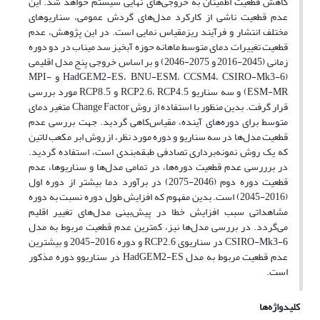
کاهش قطعیت اطمینان به خروجی‌های نهایی سیستم خواهد شد. این
عدم قطعیت ناشی از کارکرد مدل‌های گردش عمومی، سناریوهای
مختلف انتشار و فرآیند ریزمقیاس نمایی است. در این پژوهش، عدم
قطعیت تغییرات دمای متوسط ماهانه حوزه آبخیز سد میناب در دو دوره
زمانی (2045-2016 و 2075-2046) و بر اساس خروجی پنج مدل اقلیمی
(HadGEM2-ES، BNU-ESM، CCSM4، CSIRO-Mk3-6 و MPI-
ESM-MR) و سه سناریو RCP2.6، RCP4.5 و RCP8.5 مورد بررسی
قرار گرفت. بدین منظور با استفاده از روش Change Factor متغیر دمای
متوسط برای دوره‌های آینده، مقیاس‌کاهی گردید. جهت بررسی عدم
قطعیت مدل‌ها در سه سناریو و دوره مورد نظر، از روش ابر مکعب لاتین
که یک روش نمونه‌برداری تصادفی طبقه‌بندی است، استفاده گردید.
در برررسی عدم قطعیت دوره‌ها، در تمامی مدل‌‌ها و سناریوها، عدم
قطعیت دوره دوم (2046-2075) در برآورد دما بیشتر از دوره اول
(2016-2045) است. بدین مفهوم که افزایش طول دوره نسبت به دوره
مشاهداتی سبب افزایش خطا در پیش‌بینی مدل‌های تغییر اقلیم
می‌گردد. در بررسی مدل‌ها نیز، کمترین عدم قطعیت مربوط به مدل
CSIRO-Mk3-6 در سناریوی RCP2.6 و دوره 2016-2045 و بیشترین
عدم قطعیت مربوط به مدل HadGEM2-ES در سناریوو دوره مذکور
است.
کلیدواژه‌ها