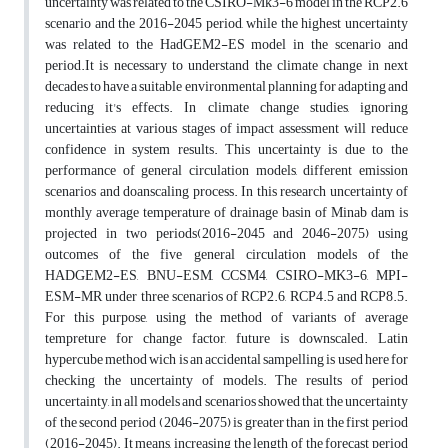
uncertainty was related to the CSIRO-Mk3-6 model in the RCP2.6
scenario and the 2016-2045 period, while the highest uncertainty
was related to the HadGEM2-ES model in the scenario and
period.It is necessary to understand the climate change in next
decades to have a suitable environmental planning for adapting and
reducing it's effects. In climate change studies, ignoring
uncertainties at various stages of impact assessment will reduce
confidence in system results. This uncertainty is due to the
performance of general circulation models, different emission
scenarios and doanscaling process. In this research uncertainty of
monthly average temperature of drainage basin of Minab dam is
projected in two periods(2016-2045 and 2046-2075) using
outcomes of the five general circulation models of the
HADGEM2-ES, BNU-ESM, CCSM4, CSIRO-MK3-6, MPI-
ESM-MR under three scenarios of RCP2.6, RCP4.5 and RCP8.5.
For this purpose, using the method of variants of average
tempreture for change factor, future is downscaled. Latin
hypercube method wich is an accidental sampelling is used here for
checking the uncertainty of models. The results of period
uncertainty, in all models and scenarios showed that, the uncertainty
of the second period (2046-2075) is greater than in the first period
(2016-2045). It means, increasing the length of the forecast period