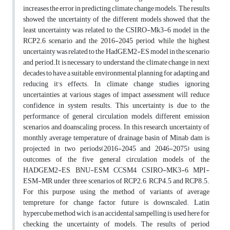
increases the error in predicting climate change models. The results
showed the uncertainty of the different models showed that the
least uncertainty was related to the CSIRO-Mk3-6 model in the
RCP2.6 scenario and the 2016-2045 period, while the highest
uncertainty was related to the HadGEM2-ES model in the scenario
and period.It is necessary to understand the climate change in next
decades to have a suitable environmental planning for adapting and
reducing it's effects. In climate change studies, ignoring
uncertainties at various stages of impact assessment will reduce
confidence in system results. This uncertainty is due to the
performance of general circulation models, different emission
scenarios and doanscaling process. In this research uncertainty of
monthly average temperature of drainage basin of Minab dam is
projected in two periods(2016-2045 and 2046-2075) using
outcomes of the five general circulation models of the
HADGEM2-ES, BNU-ESM, CCSM4, CSIRO-MK3-6, MPI-
ESM-MR under three scenarios of RCP2.6, RCP4.5 and RCP8.5.
For this purpose, using the method of variants of average
tempreture for change factor, future is downscaled. Latin
hypercube method wich is an accidental sampelling is used here for
checking the uncertainty of models. The results of period