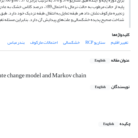
زنجیره مارکوف نشان داد هر طبقه تمایل به انتقال طبقه نزدیک خود دارد. طبق ه
شناخت صحیح پدیده خشکسالی و علت‌های پیدایش آن دارد. بنابراین مسئله تغیی
کلیدواژه‌ها
تغییر اقلیم
سناریو RCP
خشکسالی
احتمالات مارکوف
بندرعباس
عنوان مقاله
English
mate change model and Markov chain
نویسندگان
English
چکیده
English