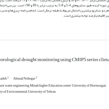
برای دوره پایه و آینده طبق سناریو 5/4 و 5/8 به ترتیب برابر با 57 ، 60 و 60؛ برای تابستان برابر
پایه از حالت مرطوب به حالت نرمال با احتمال 89٪، درصد کلاس خشک به عادی دوره آینده طبق سناریوهای
ردو سناریو بیشترین احتمال مربوط به طبقه نرمال است. انجام برنامه-ریزی‌ها و مدیرت 
ر اقلیم نیازمند توجه بیشتری است.
orological drought monitoring using CMIP5 series cli
1
2
zadeh
Ahmad Nohegar
ssor water engineering, Minab higher Education center, University of Hormozgan
lty of Environmental, University of Tehran