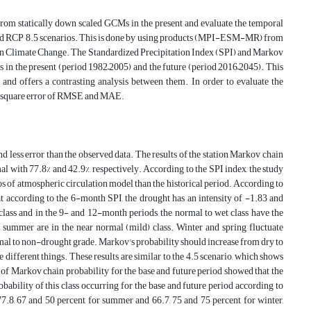
 from statically down scaled GCMs in the present and evaluate the temporal
5 and RCP 8.5 scenarios. This is done by using products (MPI-ESM-MR) from
n Climate Change. The Standardized Precipitation Index (SPI) and Markov
s in the present (period 1982–2005) and the future (period 2016–2045). This
, and offers a contrasting analysis between them. In order to evaluate the
an-square error of RMSE and MAE.
 less error than the observed data. The results of the station Markov chain
al with 77.8% and 42.9%, respectively. According to the SPI index, the study
os of atmospheric circulation model than the historical period. According to
hat according to the 6-month SPI, the drought has an intensity of -1.83 and
class and in the 9- and 12-month periods, the normal to wet class have the
d summer are in the near normal (mild) class. Winter and spring fluctuate
rmal to non-drought grade. Markov's probability should increase from dry to
 different things. These results are similar to the 4.5 scenario, which shows
 of Markov chain probability for the base and future period showed that the
obability of this class occurring for the base and future period according to
o 77.8, 67 and 50 percent for summer and 66.7, 75 and 75 percent for winter,