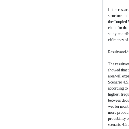
In the resear
structure and
the Coupled 
chain for dro
study contrib
efficiency o
Results and d
The results o
showed that t
area will exp
Scenario 4.5,
according to 
highest freq
between droug
wet for month
more probabil
probability o
scenario 4.5 