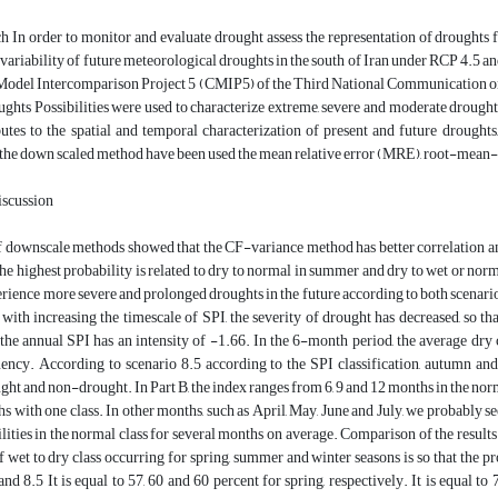
ch In order to monitor and evaluate drought assess the representation of droughts
 variability of future meteorological droughts in the south of Iran under RCP 4.
Model Intercomparison Project 5 (CMIP5) of the Third National Communication o
ughts Possibilities were used to characterize extreme, severe and moderate drought
utes to the spatial and temporal characterization of present and future droughts
f the down scaled method have been used the mean relative error (MRE), root-me
iscussion
f downscale methods showed that the CF-variance method has better correlation and
he highest probability is related to dry to normal in summer and dry to wet or norm
erience more severe and prolonged droughts in the future according to both scenari
 with increasing the timescale of SPI, the severity of drought has decreased, so t
the annual SPI has an intensity of -1.66. In the 6-month period, the average dry 
uency. According to scenario 8.5 according to the SPI classification, autumn an
ht and non-drought. In Part B, the index ranges from 6, 9 and 12 months in the no
s with one class. In other months, such as April, May, June and July, we probably see
ities in the normal class for several months on average. Comparison of the results
f wet to dry class occurring for spring, summer and winter seasons is so that the pr
and 8.5 It is equal to 57, 60 and 60 percent for spring, respectively. It is equal t