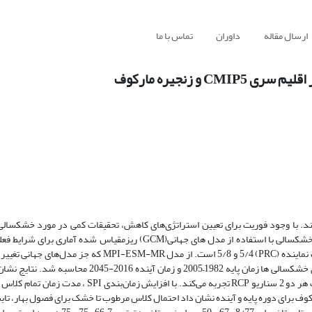
ارسال مقاله
داوران
تماس با ما
 زنجیره مارکوف
ند. با وجود فوریت برای تعیین استراتژی‌های کاهش، تحقیقات کمی در مورد خشکسالی
احتمال خصوصیات خشکسالی‌های حال و آینده در منطقه تحت مسیرهای غلظت نماینده (PRC) 5/4 و 5/8 است. از مد
(CMIP5) استفاده شد. شاخص بارش استاندارد (SPI) و زنجیره مارکوف برای خشکسالی ها زمان پایه 1982–2005
خشکسالی شدیدتری را در آینده نسبت به دوره های تاریخی مبتنی بر SPI تحت هر دو 2 سناریو RCP تجربه می‌ک
ل زنجیره مارکوف برای دوره پایه و آینده نشان داد احتمال کلاس مرطوب تا خشک برای فصول بهار، ت