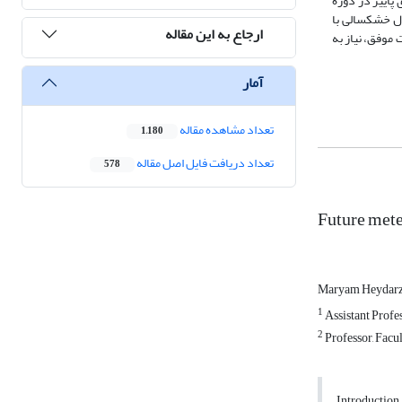
 8/77 ، 67 و 50 و برای زمستان به ترتیب 66.7 ، 75 و 75 درصد است. برای پاییز در دوره
 5/4 و 5/8 به ترتیب برابر با 89 و 90٪ است. بررسی احتمال خشکسالی با
ارجاع به این مقاله
موفق، نیاز به
آمار
تعداد مشاهده مقاله
1,180
تعداد دریافت فایل اصل مقاله
578
Future mete
Maryam Heydar
1
Assistant Profe
2
Professor, Facu
Introduction