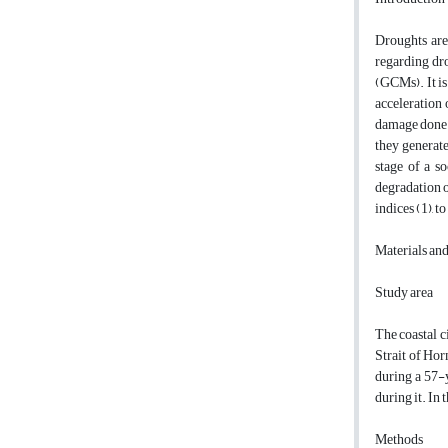
Droughts are 
regarding dr
(GCMs). It i
acceleration 
damage done t
they generat
stage of a s
degradation o
indices (1), 
Materials an
Study area
The coastal c
Strait of Hor
during a 57-y
during it. In 
Methods