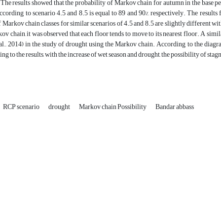
 The results showed that the probability of Markov chain for autumn in the base pe
ccording to scenario 4.5 and 8.5 is equal to 89 and 90%, respectively. The results
 Markov chain classes for similar scenarios of 4.5 and 8.5 are slightly different wi
ov chain, it was observed that each floor tends to move to its nearest floor. A simila
al., 2014) in the study of drought using the Markov chain. According to the diagra
ng to the results, with the increase of wet season and drought, the possibility of sta
RCP scenario
drought
Markov chain Possibility
Bandar abbass