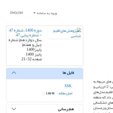
ورود به سامانه
ENGLISH
دوره 1400، شماره 47
- شماره پیاپی 47
سال دوازدهم| شماره
چهل و هفتم|
پاییز1400
پاییز 1400
صفحه
21-32
فایل ها
 های مربوط به
XML
تغییرات آب و هوایی انجام شده است. هدف از این تحقیق 1) بررسی وضعیت خشکسالی با استفاده از مدل های جهانی(GCM) ریزمقیاس شده آماری برای شرایط فعلی؛ 2) ارزیابی و
ل MPI-ESM-MR که جز مدل‌های جهانی تغییر اقلیم مدل‌های
اصل مقاله
1.86 M
 و زمان آینده 2016-2045 محاسبه شد. نتایج نشان داد که منطقه
ند. با افزایش زمان‌بندی SPI ، مدت زمان تمام کلاس های خشکسالی
ابستان و زمستان
هم رسانی