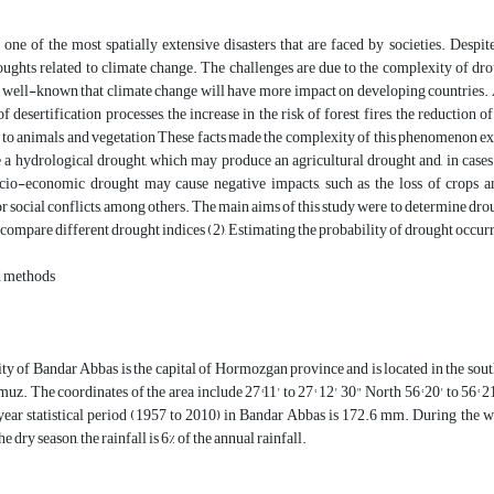
one of the most spatially extensive disasters that are faced by societies. Despite
oughts related to climate change. The challenges are due to the complexity of dr
s well-known that climate change will have more impact on developing countries. 
of desertification processes, the increase in the risk of forest fires, the reduction 
o animals and vegetation These facts made the complexity of this phenomenon expli
e a hydrological drought, which may produce an agricultural drought and, in cas
ocio-economic drought may cause negative impacts, such as the loss of crops and
r social conflicts, among others. The main aims of this study were to determine drou
to compare different drought indices (2), Estimating the probability of drought occurr
d methods
ity of Bandar Abbas is the capital of Hormozgan province and is located in the south o
muz. The coordinates of the area include 27°11' to 27° 12' 30" North 56° 20' to 56° 
ear statistical period (1957 to 2010) in Bandar Abbas is 172.6 mm. During the wet
the dry season, the rainfall is 6% of the annual rainfall.