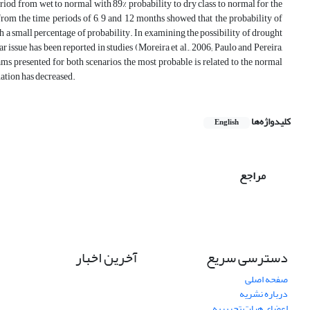
riod from wet to normal with 89% probability to dry class to normal for the
 from the time periods of 6, 9 and 12 months showed that the probability of
th a small percentage of probability. In examining the possibility of drought
r issue has been reported in studies (Moreira et al., 2006; Paulo and Pereira,
ms presented for both scenarios, the most probable is related to the normal
gnation has decreased.
کلیدواژه‌ها
English
مراجع
دسترسی سریع
آخرین اخبار
صفحه اصلی
درباره نشریه
اعضای هیات تحریریه