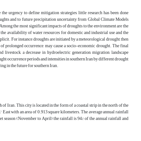
 the urgency to define mitigation strategies, little research has been done
oughts and to future precipitation uncertainty from Global Climate Models
Among the most significant impacts of droughts to the environment are the
of the availability of water resources for domestic and industrial use and the
cit. For instance, droughts are initiated by a meteorological drought, then
es of prolonged occurrence, may cause a socio-economic drought. The final
 livestock, a decrease in hydroelectric generation, migration, landscape
ght occurrence periods and intensities in southern Iran by different drought
ing in the future for southern Iran.
f Iran. This city is located in the form of a coastal strip in the north of the
21' East with an area of 0.913 square kilometers. The average annual rainfall
 season (November to April) the rainfall is 94% of the annual rainfall and