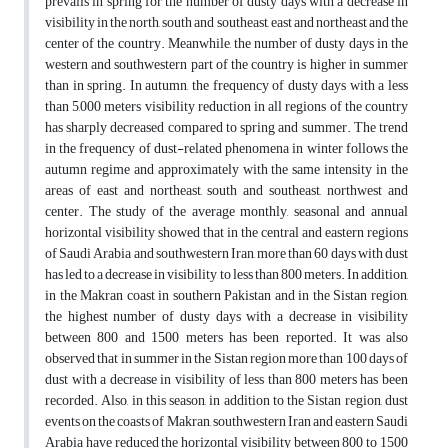
prevails in spring for the number of dusty days with a decrease in
visibility in the north, south and southeast, east and northeast and the
center of the country. Meanwhile, the number of dusty days in the
western and southwestern part of the country is higher in summer
than in spring. In autumn, the frequency of dusty days with a less
than 5,000 meters visibility reduction in all regions of the country
has sharply decreased compared to spring and summer. The trend
in the frequency of dust-related phenomena in winter follows the
autumn regime and approximately with the same intensity in the
areas of east and northeast, south and southeast, northwest and
center. The study of the average monthly, seasonal and annual
horizontal visibility showed that in the central and eastern regions
of Saudi Arabia and southwestern Iran, more than 60 days with dust
has led to a decrease in visibility to less than 800 meters. In addition,
in the Makran coast in southern Pakistan and in the Sistan region,
the highest number of dusty days with a decrease in visibility
between 800 and 1500 meters has been reported. It was also
observed that in summer in the Sistan region more than 100 days of
dust with a decrease in visibility of less than 800 meters has been
recorded. Also, in this season, in addition to the Sistan region, dust
events on the coasts of Makran, southwestern Iran and eastern Saudi
Arabia have reduced the horizontal visibility between 800 to 1500