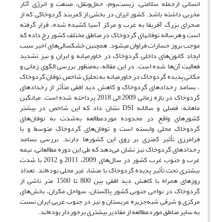
انسانی ازجمله سلامتی، زیست‌بوم، حمل‌ونقل، صنعت و انرژی آثار
مخربی داشته باشد. کشور ایران در بخشی از کمربند گردوخاکی که از
صحرای بزرگ آفریقا به غرب و مرکز آسیا کشیده شده، قرار گرفته
است و هرساله توفان‏های گردوخاک در مناطق مختلف کشور رخ داده که
موجب بروز خسارات فراوان می‏شود. همچنین خشکسالی‌های اخیر سبب
ایجاد کانون‌های داخلی گردوخاک در خاورمیانه و ایران و نیز تشدید
فعالیت آن‌ها شده است. در این مقاله، به‌منظور بررسی الگوی زمانی و
مکانی پدیده گردوخاک در خاورمیانه به تحلیل شاخص توفان گردوخاک
، بسامد رخدادهای گردوخاک و کاهش دید افقی متأثر از رخدادهای
گردوخاک در بازه زمانی 2009 الی 2018 پرداخته شده است. میانگین
ماهانه، فصلی و سالانه DSI نشان داد که این شاخص در بیشتر
کشورهای واقع در محدوده موردمطالعه به‌شدت به توفان‌های
گردوخاک محلی وابسته است و توفان‌های گردوخاک متوسط و یا
فرامرزی تأثیر کمتری بر روی این کشورها دارند. بررسی بسامد
رخدادهای گردوخاک نیز نشان می‌دهد که طی این دوره مطالعاتی، نیمه
غرب و جنوب غرب کشور در سال‌های 2009، 2011 و 2012 با شدت
بیشتری تحت تأثیر پدیده گردوخاک با منشاء غیر محلی بوده‌اند. تعداد
روزهای همراه با کاهش دید افقی بین 800 تا 1500 متر ناشی از
گردوخاک در نواحی جنوبی کشور پاکستان، سواحل مکران، بخش‌های
مرکزی و شرقی شبه‌جزیره عربستان و نیز در جنوب غربی ایران نسبت
به سایر مناطق موردمطالعه از مقادیر بیشتری برخوردار بوده‌اند.