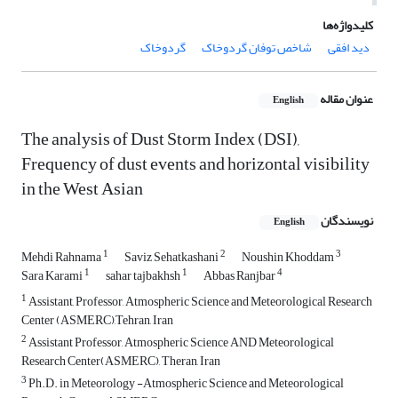
کلیدواژه‌ها
دید افقی
شاخص توفان گردوخاک
گردوخاک
عنوان مقاله
English
The analysis of Dust Storm Index (DSI),
Frequency of dust events and horizontal visibility
in the West Asian
نویسندگان
English
1
2
3
Mehdi Rahnama
Saviz Sehatkashani
Noushin Khoddam
1
1
4
Sara Karami
sahar tajbakhsh
Abbas Ranjbar
1
Assistant, Professor, Atmospheric Science and Meteorological Research
Center (ASMERC),Tehran, Iran
2
Assistant Professor, Atmospheric Science AND Meteorological
Research Center(ASMERC), Theran, Iran
3
Ph.D. in Meteorology -Atmospheric Science and Meteorological