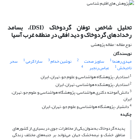
تحلیل شاخص توفان گردوخاک (DSI)، بسامد
رخدادهای گردوخاک و دید افقی در منطقه غرب آسیا
نوع مقاله : مقاله پژوهشی
نویسندگان
1
3
2
1
مهدی رهنما
ساویز صحت
نوشین خدام
سارا کرمی
سحر
4
1
تاجبخش
عباس رنجبر
1
استادیار، پژوهشگاه هواشناسی و علوم جو، تهران، ایران
2
استادیار، پژوهشکده هواشناسی، تهران، ایران
3
دانش‌آموخته دکتری هواشناسی، پژوهشگاه هواشناسی و علوم جو، تهران،
ایران
4
دانشیار، پژوهشگاه هواشناسی و علوم جو، تهران، ایران
چکیده
پدیده گردوخاک به‌عنوان یکی از مخاطرات جوی در بسیاری از کشورهای
مناطق خشک و نیمه‌خشک جهان می‌تواند بر جنبه‌های مختلف زندگی