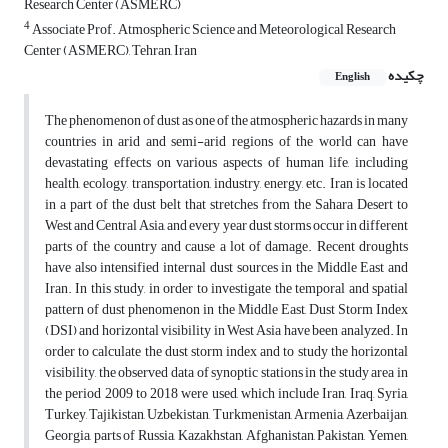
Research Center (ASMERC)
4
Associate Prof. Atmospheric Science and Meteorological Research
Center (ASMERC), Tehran, Iran
چکیده
English
The phenomenon of dust as one of the atmospheric hazards in many
countries in arid and semi-arid regions of the world can have
devastating effects on various aspects of human life, including
health, ecology, transportation, industry, energy, etc. Iran is located
in a part of the dust belt that stretches from the Sahara Desert to
West and Central Asia, and every year dust storms occur in different
parts of the country and cause a lot of damage. Recent droughts
have also intensified internal dust sources in the Middle East and
Iran. In this study, in order to investigate the temporal and spatial
pattern of dust phenomenon in the Middle East, Dust Storm Index
(DSI) and horizontal visibility in West Asia have been analyzed. In
order to calculate the dust storm index and to study the horizontal
visibility, the observed data of synoptic stations in the study area in
the period 2009 to 2018 were used, which include Iran, Iraq, Syria,
Turkey, Tajikistan, Uzbekistan, Turkmenistan, Armenia, Azerbaijan,
Georgia, parts of Russia, Kazakhstan, Afghanistan, Pakistan, Yemen,