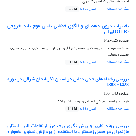
احمد شرافتی، شاهین شبیری
مشاهده مقاله
اصل مقاله
1.22 M
تغییرات درون دهه ای و الگوی فضایی تابش موج بلند خروجی
(OLR) ایران
صفحه
125-142
سید محمود حسینی صدیق، مسعود جلالی، مهریار علی محمدی، تیمور جعفری،
محمد رسولی
مشاهده مقاله
اصل مقاله
1.16 M
بررسی رخدادهای حدی دمایی در استان آذربایجان شرقی در دوره
1428- 1388
صفحه
143-156
فرناز پوراصغر، مهدی اصلاحی، یونس اکبرزاده
مشاهده مقاله
اصل مقاله
1.11 M
بررسی روند تغییر و پیش نگری برف مرز ارتفاعات البرز استان
مازندران در فصل زمستان، با استفاده از پردازش تصاویر ماهواره