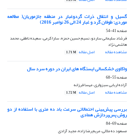
1.23 M
گسیل و انتقال ذرات گردوغبار در منطقه جازموریان( مطالعه
موردی: طوفان گرد و غبار 24 الی 26 نوامبر 2016)
صفحه
41-54
فرشاد سلیمانی ساردو، نسیم حسین حمزه، سارا کرمی، سعیده ناطقی، محمد
هاشمی نژاد
مشاهده مقاله
اصل مقاله
1.71 M
واکاوی خشکسالی‌ ایستگاه های ایران در دوره سرد سال
صفحه
55-68
آزاده اربابی سبزواری، مهسا فرزانه
مشاهده مقاله
اصل مقاله
1.72 M
بررسی پیش‌بینی‌ احتمالاتی سرعت باد ده متری با استفاده از دو
روش پس‌پردازش همادی
صفحه
69-84
مسعود ده ملائی، مریم رضا زاده، مجید آزادی