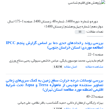
دوره و شماره:
دوره 1400، شماره 48، زمستان 1400، صفحه 1-175 (سال
دوازدهم | شماره چهل و هشتم | زمستان 1400)
تعداد مقالات:
11
بررسی روند رخدادهای حدی دما بر اساس گزارش پنجم IPCC
(مطالعه موردی: استان خراسان جنوبی)
صفحه
1-22
الهام عابدینی، محمد موسوی بایگی، عباس خاشعی سیوکی، یحیی سلاح ورزی
مشاهده مقاله
اصل مقاله
1.82 M
بررسی نوسانات درجه حرارت سطح زمین به کمک سری‌های زمانی
تصاویر سنجنده مودیس از ماهواره Terra و Aqua تحت شرایط
اقلیمی (منطقه مورد مطالعه: استان تهران)
صفحه
23-40
بهزاد رایگانی، ارمغان اردلانی، حمید گشتاسب، باقر نظامی، علی جهانی
مشاهده مقاله
اصل مقاله