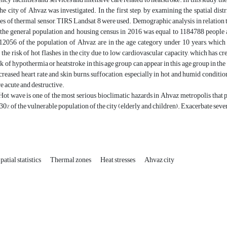
he city of Ahvaz was investigated. In the first step, by examining the spatial dist
ges of thermal sensor, TIRS Landsat 8 were used. Demographic analysis in relation t
the general population and housing census in 2016 was equal to 1184788 people an
212056 of the population of Ahvaz are in the age category under 10 years, which 
 the risk of hot flashes in the city due to low cardiovascular capacity, which has c
k of hypothermia or heatstroke in this age group can appear in this age group in the
creased heart rate and skin burns, suffocation, especially in hot and humid conditions
re acute and destructive.
ot wave is one of the most serious bioclimatic hazards in Ahvaz metropolis that pu
 30% of the vulnerable population of the city (elderly and children). Exacerbate sever
patial statistics
Thermal zones
Heat stresses
Ahvaz city