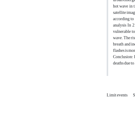
hot wave in t
satellite ima
according to 
analysis In 
vulnerable to
wave. The ris
breath and in
flashes is mo
Conclusion: H
deaths due to
Limit events
S