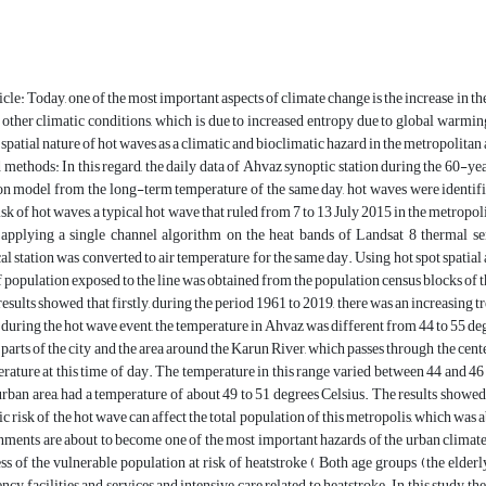
icle: Today, one of the most important aspects of climate change is the increase in th
other climatic conditions, which is due to increased entropy due to global warming
spatial nature of hot waves as a climatic and bioclimatic hazard in the metropolitan
 methods: In this regard, the daily data of Ahvaz synoptic station during the 60-
on model from the long-term temperature of the same day, hot waves were identifie
isk of hot waves, a typical hot wave that ruled from 7 to 13 July 2015 in the metrop
 applying a single channel algorithm on the heat bands of Landsat 8 thermal se
l station was converted to air temperature for the same day. Using hot spot spatial a
 population exposed to the line was obtained from the population census blocks of 
results showed that firstly, during the period 1961 to 2019, there was an increasing 
 during the hot wave event, the temperature in Ahvaz was different from 44 to 55 de
parts of the city and the area around the Karun River, which passes through the cente
rature at this time of day. The temperature in this range varied between 44 and 46 
urban area, had a temperature of about 49 to 51 degrees Celsius. The results showed t
ic risk of the hot wave can affect the total population of this metropolis, which was
ments are about to become one of the most important hazards of the urban climate.
s of the vulnerable population at risk of heatstroke ( Both age groups (the elderly
y facilities and services and intensive care related to heatstroke. In this study, the