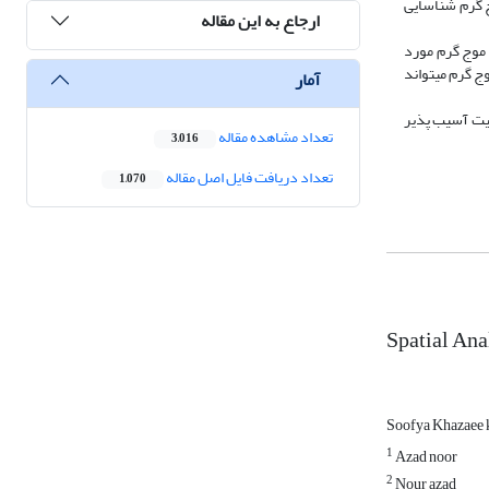
 موج گرم شناسایی
ارجاع به این مقاله
ما حین خداد موج گرم مورد
ی موج گرم میتواند
آمار
اهواز را در معرض خطر گرمازدگی حاد قرار داده و میتواند در 30 درصد از جمعیت آسیب پذیر
تعداد مشاهده مقاله
3,016
تعداد دریافت فایل اصل مقاله
1,070
Spatial Ana
Soofya Khazaee
1
Azad noor
2
Nour azad