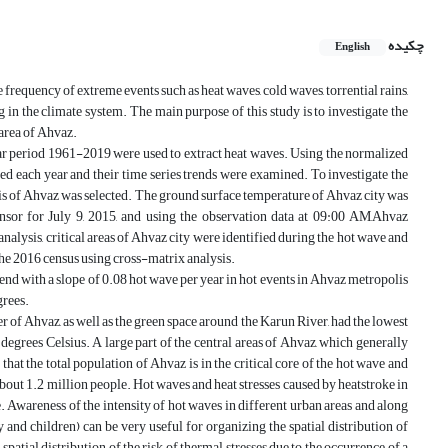
چکیده
English
e frequency of extreme events such as heat waves, cold waves, torrential rains,
 in the climate system. The main purpose of this study is to investigate the
 area of Ahvaz.
year period 1961-2019 were used to extract heat waves. Using the normalized
d each year and their time series trends were examined. To investigate the
olis of Ahvaz was selected. The ground surface temperature of Ahvaz city was
nsor for July 9, 2015, and using the observation data at 09:00 AM,Ahvaz
nalysis, critical areas of Ahvaz city were identified during the hot wave and
the 2016 census using cross-matrix analysis.
trend with a slope of 0.08 hot wave per year in hot events in Ahvaz metropolis
grees.
r of Ahvaz, as well as the green space around the Karun River, had the lowest
degrees Celsius. A large part of the central areas of Ahvaz, which generally
hat the total population of Ahvaz is in the critical core of the hot wave and
 about 1.2 million people. Hot waves and heat stresses caused by heatstroke in
 Awareness of the intensity of hot waves in different urban areas and along
 and children) can be very useful for organizing the spatial distribution of
 spatial distribution of the risk of thermal stresses due to the occurrence of a