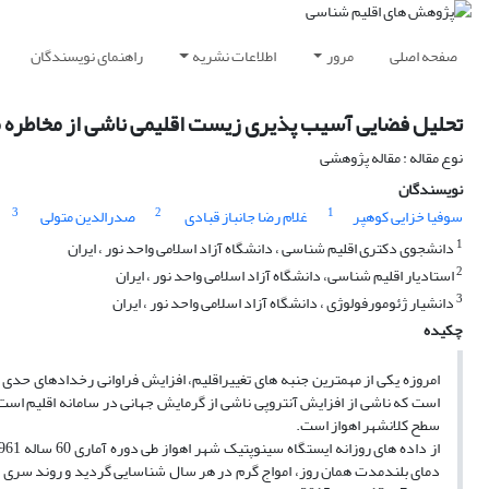
صفحه اصلی
مرور
اطلاعات نشریه
راهنمای نویسندگان
تحلیل فضایی آسیب پذیری زیست اقلیمی ناشی از مخاطره م
نوع مقاله : مقاله پژوهشی
نویسندگان
3
2
1
سوفیا خزایی کوهپر
غلام رضا جانباز قبادی
صدرالدین متولی
1
دانشجوی دکتری اقلیم شناسی ، دانشگاه آزاد اسلامی واحد نور ، ایران
2
استادیار اقلیم شناسی، دانشگاه آزاد اسلامی واحد نور ، ایران
3
دانشیار ژئومورفولوژی ، دانشگاه آزاد اسلامی واحد نور ، ایران
چکیده
امروزه یکی از مهمترین جنبه های تغییراقلیم، افزایش فراوانی رخدادهای حدی 
است که ناشی از افزایش آنتروپی ناشی از گرمایش جهانی در سامانه اقلیم است
سطح کلانشهر اهواز است.
دمای بلندمدت همان روز، امواج گرم در هر سال شناسایی گردید و روند سری ز