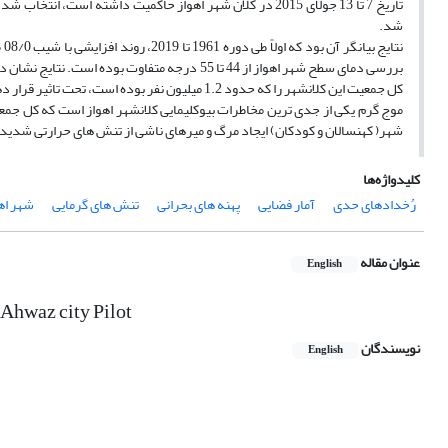
تاریخ 7 تا 13 جولای 2015 در کلان شهر اهواز حاکمیت داشته اس
شد.
نت
بررسی دمای سطح شهر اهواز از 44 تا 55 درجه متف
کل جمعیت این کلانشهر را که حدود 1.2 میلیون نفر بوده است، تحت تاثیر قرار دهد.
شهر( کهنسالان و کودکان) ایجاد مرگ و میرهای ناشی از تنش های حرارتی شدید 
کلیدواژه‌ها
رُخدادهای حدی
آمار فضایی
پهنه های بحرانی
تنش های گرمایی
شهر اه
عنوان مقاله
English
 Ahwaz city Pilot
نویسندگان
English