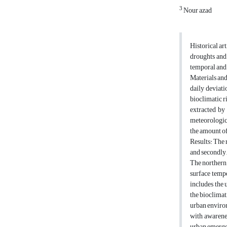
3
Nour azad
Historical art
droughts and 
temporal and 
Materials and
daily deviati
bioclimatic r
extracted by
meteorologica
the amount of
Results: The 
and secondly,
The northern 
surface tempe
includes the 
the bioclimat
urban environ
with awarenes
urban emergenc