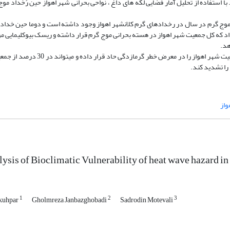
ت، انتخاب شد. با استفاده از تحلیل آمار فضایی لکه های داغ ، نواحی بحرانی شهر اهواز حین رُخداد
ایج بیانگر آن بود که اولاً طی دوره 1961 تا 2019، روند افزایشی با شیب 08/0 موج گرم در سال در رخدادهای گرم کلانشهر اهواز وجود داشته است و دو
اوت بوده است. نتایج نشان داد که کل جمعیت شهر اهواز در هسته بحرانی موج گرم قرار داشته و ریسک بیوکلیمای
موج گرم یکی از جدی ترین مخاطرات بیوکلیمایی کلانشهر اهواز است که کل جمعیت شهر 
را تشدید کند.
واز
lysis of Bioclimatic Vulnerability of heat wave hazard in
1
2
3
 kuhpar
Gholmreza Janbazghobadi
Sadrodin Motevali