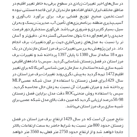
در سال‌های اخیر تغییرات زیادی در سطوح برفی به خاطر تغییر اقلیم در
مناطق مختلف ایران اتفاق افتادهو مازندران از این قاعده مستثنی نبوده
است.تخمین صحیح توزیع فضایی برف، برای برآورد تاب‌آوری و
آسیب‌پذیری منطقه، برنامه‌ریزی‌های تأمین آب، مدیریت ریسک و بحران
سیل، بسیار کاربردی و ضروری می باشد. فن‌آوری سنجش‌ازدور فرصت
جدیدی را فراهم آورده تا بتوان محاسباتی گسترده تر، دقیق‌تر و آسان
تر را نسبت به مدل‌های زمین‌آماری،جهت برآوردتغییرات برف انجام
داد. در این پژوهش به بررسی تغییرات برف مرز استان مازندران در یک
دوره 18 ساله از سال 1380 تا پایان 1397 پرداخته شد و تغییرات برف
مرز استان در فصل زمستان شناسایی گردید. سپس با داده‌های اقلیمی
شبیه سازی شده استاندارد سازمان زمین شناسی آمریکا که برای تغییر
اقلیم 1472 تهیه گردید به پیش نگری روند تغییرات برف مرز استان در
سال 1429برای فصل زمستان با استفاده از مدل شبکه عصبیMLP
پرداخته شد و میزان تغییرات آن نسبت به زمان حال محاسبه گردید.
سپس با استفاده روش منحنیROC دقت مدل برایاین فصل زمستان
50/98درصد ارزیابی گردید که مبین دقت بالای مدل شبکه عصبی برای
شبیه سازی برف مرز استان می‌باشد.
نتایج مبین آن است که در سال 1429 ارتفاع برف مرز استان در فصل
زمستان حدود 800 متر نسبت به شرایط حاضر به سمت ارتفاعات بالاتر
جابجا خواهد شد و از ارتفاع حدود 2750 متر فعلی به 3560 متر خواهد