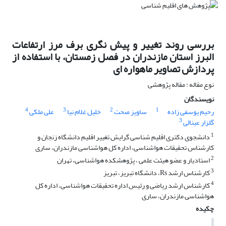
بررسی روند تغییر و پیش نگری برف مرز ارتفاعات
البرز استان مازندران در فصل زمستان، با استفاده از
پردازش تصاویر ماهواره ای
نوع مقاله : مقاله پژوهشی
نویسندگان
4
3
2
1
رحیم یوسفی زاده
ساویز صحت
خلیل غلام نیا
علی ملکی
3
گلزار عینالی
1
دانشجوی دکتری اقلیم شناسی گرایش تغییر اقلیم دانشگاه زنجان و
کارشناس تحقیقات هواشناسی، اداره کل هواشناسی مازندران، ساری
2
استادیار و عضو هیئت علمی ، پژوهشکده هواشناسی، تهران
3
کارشناس ارشد Rs، دانشگاه تبریز، تبریز
4
کارشناس ارشد ریاضی و رئیس اداره تحقیقات هواشناسی، اداره کل
هواشناسی مازندران، ساری
چکیده