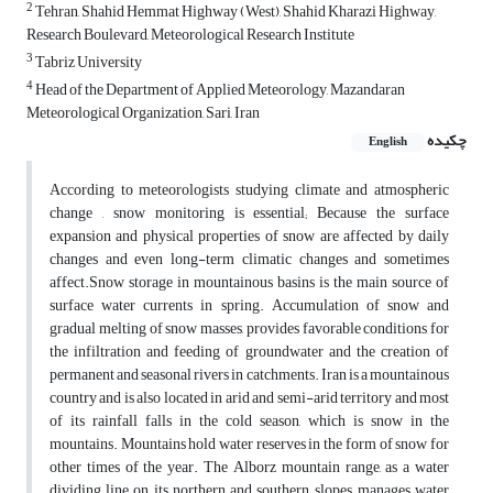
2
Tehran, Shahid Hemmat Highway (West), Shahid Kharazi Highway,
Research Boulevard, Meteorological Research Institute
3
Tabriz University
4
Head of the Department of Applied Meteorology, Mazandaran
Meteorological Organization, Sari, Iran
چکیده
English
According to meteorologists studying climate and atmospheric
change , snow monitoring is essential; Because the surface
expansion and physical properties of snow are affected by daily
changes and even long-term climatic changes and sometimes
affect.Snow storage in mountainous basins is the main source of
surface water currents in spring. Accumulation of snow and
gradual melting of snow masses, provides favorable conditions for
the infiltration and feeding of groundwater and the creation of
permanent and seasonal rivers in catchments. Iran is a mountainous
country and is also located in arid and semi-arid territory and most
of its rainfall falls in the cold season, which is snow in the
mountains. Mountains hold water reserves in the form of snow for
other times of the year. The Alborz mountain range, as a water
dividing line on its northern and southern slopes, manages water