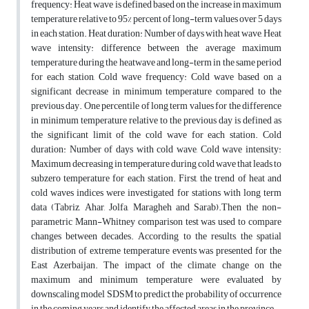
frequency: Heat wave is defined based on the increase in maximum
temperature relative to 95% percent of long-term values over 5 days
in each station. Heat duration: Number of days with heat wave, Heat
wave intensity: difference between the average maximum
temperature during the heatwave and long-term in the same period
for each station, Cold wave frequency: Cold wave based on a
significant decrease in minimum temperature compared to the
previous day. One percentile of long term values for the difference
in minimum temperature relative to the previous day is defined as
the significant limit of the cold wave for each station. Cold
duration: Number of days with cold wave, Cold wave intensity:
Maximum decreasing in temperature during cold wave that leads to
subzero temperature for each station. First, the trend of heat and
cold waves indices were investigated for stations with long term
data (Tabriz, Ahar, Jolfa, Maragheh and Sarab).Then the non-
parametric Mann-Whitney comparison test was used to compare
changes between decades. According to the results, the spatial
distribution of extreme temperature events was presented for the
East Azerbaijan. The impact of the climate change on the
maximum and minimum temperature were evaluated by
downscaling model SDSM to predict the probability of occurrence
in the coming years and identify the affected areas in the province.