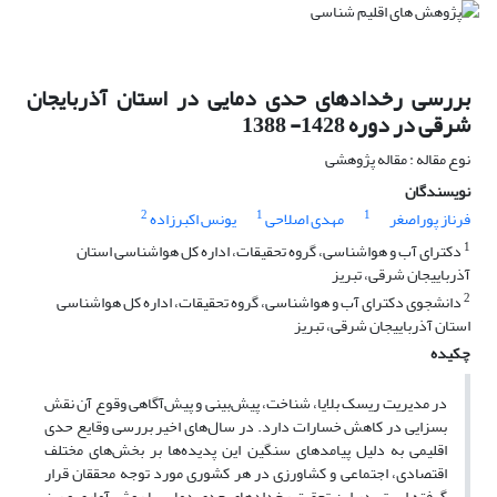
بررسی رخدادهای حدی دمایی در استان آذربایجان
شرقی در دوره 1428- 1388
نوع مقاله : مقاله پژوهشی
نویسندگان
2
1
1
فرناز پوراصغر
مهدی اصلاحی
یونس اکبرزاده
1
دکترای آب و هواشناسی، گروه تحقیقات، اداره کل هواشناسی استان
آذرباییجان شرقی، تبریز
2
دانشجوی دکترای آب و هواشناسی، گروه تحقیقات، اداره کل هواشناسی
استان آذرباییجان شرقی، تبریز
چکیده
در مدیریت ریسک بلایا، شناخت، پیش‌بینی و پیش­‌آگاهی وقوع آن نقش
بسزایی در کاهش خسارات دارد. در سال‌های اخیر بررسی وقایع حدی
اقلیمی به دلیل پیامدهای سنگین این پدیده‌ها بر بخش‌های مختلف
اقتصادی، اجتماعی و کشاورزی در هر کشوری مورد توجه محققان قرار
گرفته است. در این تحقیق رخدادهای حدی دمایی با روش آماری و ریز