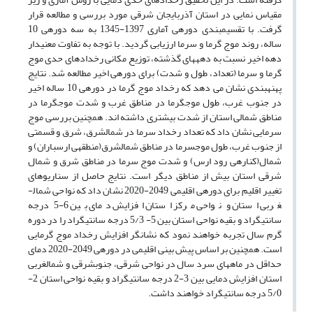
مقیاس نمایی در استان آذربایجان شرقی مورد بررسی و مطالعه قرار
گرفت. با تقسیم­بندی دوره­ی آماری 1397-1345 به سه دوره­ی 10
ساله، روند موج گرما و سرما ارزیابی گردید. با توجه به تفاوت معنی­دار
دهه اخیر نسبت به دهه­های گذشته، توزیع مکانی رخدادهای حدی موج
گرما و سرما (تعداد، طول و شدت) برای دوره­ی اخیر مطالعه شد. نتایج
پهنه­بندی نشان می دهد که رخداد موج گرما در دوره­ی 10 ساله اخیر
در جنوب غرب، طول موج­گرما در مناطق غرب و شدت موج­گرما در
مناطق شمالی استان از شدت بیشتری داشته اند. همچنین بررسی موج
سرمایی نشان داد که تعداد رخداد سرما در شمال­شرق، شرق و قسمتی
از جنوب غرب، طول موج­سرما در مناطق شمال­شرق(منطقه­ی ارسباران) و
شمال(کناره­ی رود ارس) و شدت موج سرما در مناطق شرق و شمال
شرقی استان بیش از مناطق دیگر است. نتایج حاصل از سناریوهای
تغییر اقلیم برای دوره­ی اقلیمی 2049-2020 نشان داد که نواحی شمال­
غربی استان و نواحی مرکز استان افزایش دمای بین 6-5 درجه
سانتیگراد و بقیه نواحی استان بین 5- 5/3 درجه سانتیگراد را در دوره
گرم سال تجربه خواهند نمود که نشانگر افزایش رخداد موج گرمایی
است. همچنین بر اساس پیش بینی اقلیمی در دوره­ی 2049-2020 دمای
حداقل در ماههای سرد سال در نواحی­ شرقی، جنوب­شرقی و شمال­غربی
استان افزایش دمایی بین 3-2 درجه سانتیگراد و بقیه نواحی استان 2-
5/0 درجه سانتیگراد خواهند داشت.