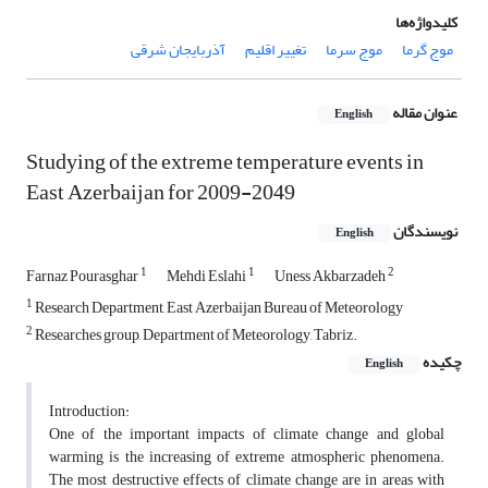
کلیدواژه‌ها
موج گرما
موج سرما
تغییر اقلیم
آذربایجان شرقی
عنوان مقاله
English
Studying of the extreme temperature events in
East Azerbaijan for 2009-2049
نویسندگان
English
1
1
2
Farnaz Pourasghar
Mehdi Eslahi
Uness Akbarzadeh
1
Research Department, East Azerbaijan Bureau of Meteorology
2
Researches group, Department of Meteorology, Tabriz.
چکیده
English
Introduction:
One of the important impacts of climate change and global
warming is the increasing of extreme atmospheric phenomena.
The most destructive effects of climate change are in areas with