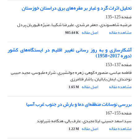
تحلیل اثرات گرد و غبار بر مقره‌های برق دراستان خوزستان
صفحه
125-135
مرضیه شاهسوندی، جعفر مرشدی، علیرضا شکیبا، منیژه ظهوریان پردل
مشاهده مقاله
اصل مقاله
905.64 K
آشکارسازی و به ‌روز رسانی تغییر اقلیم در ایستگاه‌های کشور
(دوره 2017-1958)
صفحه
137-153
فاطمه عباسی، منصوره کوهی، زهره جوانشیری، شراره ملبوسی، مجید حبیبی
نوخندان، ایمان بابائیان، یاشار فلامرزی
مشاهده مقاله
اصل مقاله
1.65 M
بررسی نوسانات منطقه‌ای دما و بارش در جنوب غرب آسیا
صفحه
155-167
سید اسعد حسینی، لیلا مجیدی، عارف بالی، هنگامه شیراوند
مشاهده مقاله
اصل مقاله
1.22 M