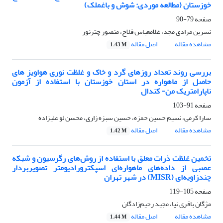
خوزستان (مطالعه موردی: شوش و باغملک)
صفحه
79-90
نسرین مرادی مجد، غلامعباس فلاح، منصور چترنور
مشاهده مقاله
اصل مقاله
1.43 M
بررسی روند تعداد روزهای گرد و خاک و غلظت نوری هواویز های
حاصل از ماهواره در استان خوزستان با استفاده از آزمون‌
ناپارامتریک من- کندال
صفحه
91-103
سارا کرمی، نسیم حسین حمزه، حسین سبزه زاری، محسن لو علیزاده
مشاهده مقاله
اصل مقاله
1.42 M
تخمین غلظت ذرات معلق با استفاده از روش‌های رگرسیون و شبکه
عصبی از داده‌های ماهواره‌ای اسپکترورادیومتر تصویربردار
چندزاویه‌ای (MISR) در شهر تهران
صفحه
105-119
مژگان باقری نیا، مجید رحیم‌زادگان
مشاهده مقاله
اصل مقاله
1.44 M