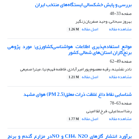
بررسی و پایش خشکسالی ایستگاه‌های منتخب ایران
صفحه
33-48
بهروز سبحانی، وحید صفریان زنگیر
مشاهده مقاله
اصل مقاله
1.26 M
موانع‌ استفاده‌پذیری اطلاعات هواشناسی‌کشاورزی: مورد‌ پژوهی
برنج‌کاران استان‌‌های شمالی کشور
صفحه
49-62
نادر نقشینه، رقیه معصوم پور امیرآبادی، فاطمه فهیم نیا، میترا صمیعی
مشاهده مقاله
اصل مقاله
1.21 M
شناسایی نقاط داغ غلظت ذرات معلق(PM 2.5) هوای مشهد
صفحه
63-78
رضا اسماعیلی، فرخ لقا امینی
مشاهده مقاله
اصل مقاله
1.77 M
برآورد انتشار گازهای CH4، N2O و NOدر مزارع گندم و برنج