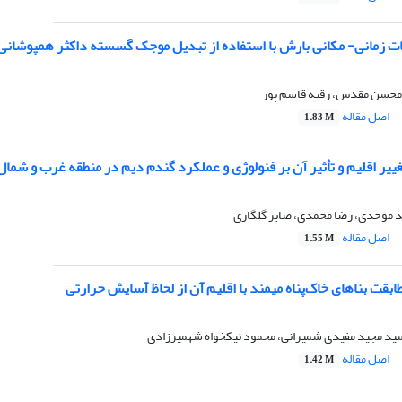
- مکانی بارش با استفاده از تبدیل موجک گسسته داکثر همپوشانی (MODWT) و ابزار خوشه‌بندی مکا
محسن مقدس، رقیه قاسم پور
اصل مقاله
1.83 M
یر اقلیم و تأثیر آن بر فنولوژی و عملکرد گندم دیم در منطقه غرب و شمال
د موحدی، رضا محمدی، صابر گلگاری
اصل مقاله
1.55 M
بقت بناهای خاک‌پناه میمند با اقلیم آن از لحاظ آسایش حرارتی
سید مجید مفیدی شمیرانی، محمود نیکخواه شهمیرزادی
اصل مقاله
1.42 M