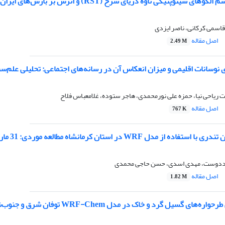
ای سینوپتیکی ناوه دریای سرخ (RST) و اثرش بر بارش‌های ایران
قاسمی کرکانی، ناصر ایزدی
اصل مقاله
2.49 M
 نوسانات اقلیمی و میزان انعکاس آن در رسانه‌های اجتماعی: تحلیلی علم‌س
ریاحی نیا، حمزه علی نورمحمدی، هاجر ستوده، غلامعباس فلاح
اصل مقاله
767 K
از مدل WRF در استان کرمانشاه مطالعه موردی: 31 مارس 2014
ددوست، مهدی اسدی، حسن حاجی محمدی
اصل مقاله
1.82 M
گرد و خاک در مدل WRF-Chem توفان شرق و جنوب‌شرق کشور (مطالعه موردی 11 تا 13 آگوست 2018)