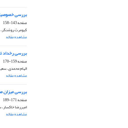
بررسی خصوصیات زمانی
صفحه
143-158
کیومرث روشنگر، 
مشاهده مقاله
بررسی رخداد تغی
صفحه
159-170
الهام محمدی، سعی
مشاهده مقاله
بررسی میزان مطا
صفحه
171-189
امیررضا خاکسار، 
مشاهده مقاله