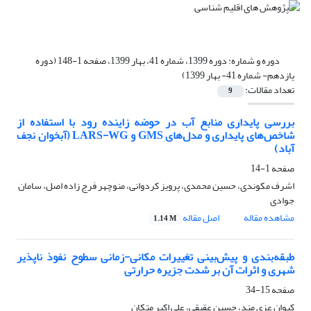
دوره و شماره:
دوره 1399، شماره 41، بهار 1399، صفحه 1-148 (دوره
یازدهم- شماره 41- بهار 1399)
تعداد مقالات:
9
بررسی پایداری منابع آب در حوضه زاینده رود با استفاده از
شاخص‌های پایداری و مدل‌های GMS و LARS-WG (آبخوان نجف
آباد)
صفحه
1-14
اشرف مکوندی، حسین محمدی، پرویز کردوانی، منوچهر فرج زاده اصل، سامان
جوادی
مشاهده مقاله
اصل مقاله
1.14 M
طبقه‌بندی و پیش‌بینی تغییرات مکانی-زمانی سطوح نفوذ ناپذیر
شهری و اثرات آن بر شدت جزیره حرارتی
صفحه
15-34
کیوان عزی مند، حسین عقیقی، علی اکبر متکان