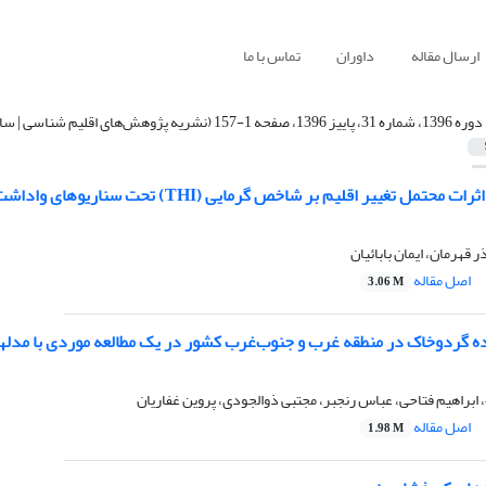
ارسال مقاله
داوران
تماس با ما
دوره 1396، شماره 31، پاییز 1396، صفحه 1-157 (نشریه پژوهش‌های اقلیم شناسی | سال هشتم | شماره سی و یکم و سی و دوم | پاییز و زمستان 1396)
غییر اقلیم بر شاخص گرمایی (THI) تحت سناریوهای واداشت تابشی (RCP) در ایران
قهرمان، ایمان بابائیان
اصل مقاله
3.06 M
ردوخاک در منطقه غرب و جنوب‌غرب کشور در یک مطالعه موردی با مدلهایWRF/CHEM و RAD
براهیم فتاحی، عباس رنجبر، مجتبی ذوالجودی، پروین غفاریان
اصل مقاله
1.98 M