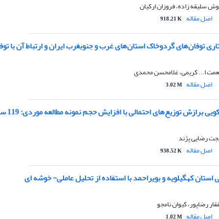
ش سلیقه زاده، فروزان ارکیان
اصل مقاله
918.21 K
اری توفان‌های گردوخاک استان‌های غرب و جنوبغرب ایران و ارتباط آن با تو
عمت ا... کریمی، غلامحسن محمدی
اصل مقاله
3.02 M
 برازش توزیع‌های احتمالی با افزایش حجم نمونه مطالعه موردی: 119 سال بارش مشهد
جت رضایی پژند
اصل مقاله
938.52 K
ی استان کهگیلویه و بویراحمد با استفاده از تحلیل عاملی- خوشه ای
ار رضاپور، کیوان نامجو
اصل مقاله
1.02 M