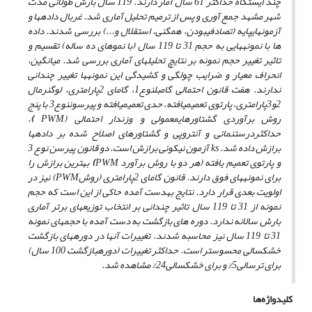
چند ایستگاه حداکثر 61 سال آمار دارند. 119 سال بارش طولانی مدت
شهر مشهد جمع آوری و پس از ترمیم تحلیل­ آماری شد. غربال داده­ها و
آزمون­های­پایه (تصادفی­بودن، همگنی، استقلال و...) بررسی شدند. داده
ها با نمونه­هایی به حجم 31 تا 119 سال (با نموهای ده ساله) تقسیم و
تاثیر تغییر حجم نمونه بر نتایچ تحلیل­های آماری بررسی شد. میانگین،
انحراف معیار و ضرایب چولگی و کشیدگی این نمونه­ها تغییر چندانی
ندارند. هفت قانون احتمالی گامبل­نوع1، گامای ­2پارامتری، لوگ­نرمال
2و3پارامتری، پارتوی ­تعمیم­یافته، حدی­ تعمیم­یافته و پیرسون­نوع­3 با پنج
روش برآوردی گشتاورهای­معمولی و وزن­دار احتمالی (PWM
)
،
حداکثردرست­نمائی و آنتروپی و گشتاورهای اصلاح­ شده بر داده­ها
برازش داده شد. ks آزمون نیکوئی برازش است. دو قانون پیرسن نوع 3
و پارتوی تعمیم یافته (هر دو با روش برآورد PWM
)
بهترین برازش را
برای نمونه­های فوق دارند. قانون گامای 2پارامتری (روشPWM) نیز در
اولویت بعدی قرار دارد. نتایج به­دست آمده حاکی از این است که حجم
نمونه از 31 تا 119 سال تاثیر چندانی بر انتخاب توزیع­های برتر آماری
بارش سالانه ندارد. دوره های بازگشت به دست آمده با حجم­های نمونه
31 تا 119 سال نیز محاسبه شدند. تغییرات آنها در دوره­های بازگشت
خشکسالی محسوس­تر است. حداکثر تغییرات (دوره­بازگشت 100 سال)
برای ترسالی5% و برای خشکسالی24% مشاهده شد.
کلیدواژه‌ها