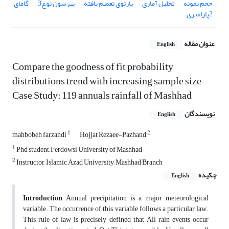
حجم نمونه
تحلیل آماری
پارتوی تعمیم یافته
پیرسون نوع3
گامای
2پارامتری
عنوان مقاله
English
Compare the goodness of fit probability
distributions trend with increasing sample size
Case Study: 119 annuals rainfall of Mashhad
نویسندگان
English
1
2
mahbobeh farzandi
Hojjat Rezaee-Pazhand
1
Phd student, Ferdowsi University of Mashhad
2
Instructor, Islamic Azad University, Mashhad Branch
چکیده
English
Introduction
Annual precipitation is a major meteorological
variable. The occurrence of this variable follows a particular law.
This rule of law is precisely defined that All rain events occur