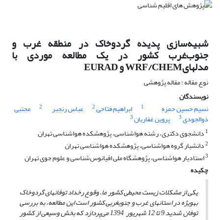
شبیه‌سازی پدیده گردوخاک در منطقه غرب و
جنوب‌غرب کشور در یک مطالعه موردی با
مدلهایWRF/CHEM و EURAD
نوع مقاله : مقاله پژوهشی
نویسندگان
2
2
1
نسیم حسین حمزه
ابراهیم فتاحی
عباس رنجبر
مجتبی
3
3
ذوالجودی
پروین غفاریان
1
دانشجوی دکتری، رشته هواشناسی، پژوهشکده هواشناسی تهران
2
دانشیار گروه هواشناسی، پژوهشکده هواشناسی تهران
3
استادیار هواشناسی، پژوهشگاه ملی اقیانوس‌شناسی و علوم جوی تهران
چکیده
یکی از مشکلات زیست محیطی کشور ما، وقوع رخداد توفانهای گردوخاک
به
ویژه در استانهای غرب و جنوب­غربی کشور است این مطالعه، به بررسی
توفان شدید 9 تا 12 شهریور 1394 می‌پردازد که بخش وسیعی از کشور