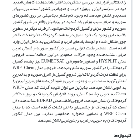
را تحت­تاثیر قرار داد. بررسی حداقل دید افقی نشان­دهنده کاهش شدید
دید در سراسر ایران به­ویژه غرب و جنوب­غربی کشور است. بررسی­های
همدیدی نشان می­دهد که وجود
کم فشار دینامیکی بر روی کشورهای
سوریه و عراق سبب وزش باد شدید در بیابانهای واقع در شرق کشور
سوریه و کشور عراق و گسیل گردوخاک می­شود. از طرف دیگر در سطوح
بالا به دلیل وجود یک ناوه عمیق در منطقه، گردوخاک تا ارتفاعات بالاتر
جوی منتقل شده و توسط بادهای غرب و شمال­غربی به داخل ایران وارد
شده است. مقادیر مثبت تاوایی نسبی در کشور سوریه و شمال غربی
عراق، نشان
دهنده وجود حرکات صعودی در این منطقه است. خروجی
مدل
HYSPLIT
و تصاویر ماهواره‌ای
EUMETSAT
نیز چشمه گسیل
گردوخاک را در کشور سوریه نشان می­دهد.
خروجی مدل
WRF-Chem
برای غلظت ذرات گردوخاک نیز شروع گسیل از شرق سوریه و به تدریج
انتقال آن به سمت غرب و جنوب غربی و نفوذ آن به مناطق مرزی ایران را
به خوبی نشان می­دهد. بنابراین می توان نتیجه گرفت که مدل
WRF-
Chem
به خوبی چشمه گسیل، روند افزایش گردوخاک و روز حداکثر
گردوخاک را نشان می­دهد. خروجی غلظت مدل
EURAD
نشاندهنده آن
است که گردوخاک از چشمه­های داخلی نشات گرفته است که با مدل
WRF-Chem
و تصاویر ماهواره همخوانی ندارد. این مدل الگوی
گردوخاک را به خوبی در غرب و جنوب­غربی نشان نمی­دهد
کلیدواژه‌ها