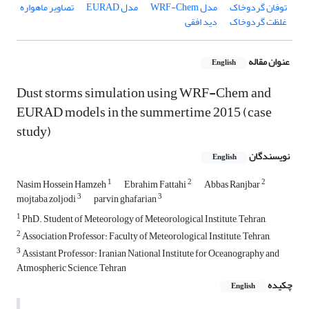
توفان گردوخاک
مدل WRF-Chem
مدل EURAD
تصاویر ماهواره
غلظت گردوخاک
دید افقی
عنوان مقاله
English
Dust storms simulation using WRF-Chem and
EURAD models in the summertime 2015 (case
study)
نویسندگان
English
1
2
2
Nasim Hossein Hamzeh
Ebrahim Fattahi
Abbas Ranjbar
3
3
mojtaba zoljodi
parvin ghafarian
1
PhD. Student of Meteorology of Meteorological Institute, Tehran,
2
Association Professor: Faculty of Meteorological Institute, Tehran,
3
Assistant Professor: Iranian National Institute for Oceanography and
Atmospheric Science, Tehran
چکیده
English