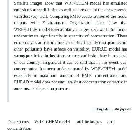
Satellite images show that WRF/CHEM model has simulated
emission, source, diffusion as well as the extent of the areas covered
with dust very well. Comparing PM10 concentration of the model
outputs with Environment Organization data, show that
WRF/CHEM model forecast daily changes very well. But model
underestimate significantly in quantity of concentration. These
errors may be are due to a model considering only dust quantity but
other pollutants have affects on visibility. EURAD model has
wrong prediction in dust storm sources and it simulates it in central
of our country. In general, it can be said that in this event, dust
concentration has been underestimated by WRF/CHEM model
especially in maximum amount of PM10 concentration and
EURAD model does not simulate dust concentration correctly in
amounts and dispersion patterns.
کلیدواژه‌ها
English
Dust Storms
WRF-CHEM model
satellite images
dust
concentration