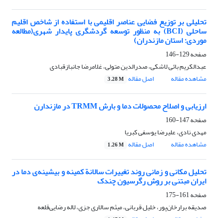
تحلیلی بر توزیع فضایی عناصر اقلیمی با استفاده از شاخص اقلیم
ساحلی (BCI) به منظور توسعه گردشگری پایدار شهری(مطالعه
موردی: استان مازندران)
صفحه
129-146
عبدالکریم بائی لاشکی، صدرالدین متولی، غلامرضا جانبازقبادی
مشاهده مقاله
اصل مقاله
3.28 M
ارزیابی و اصلاح محصولات دما و بارش TRMM در مازندارن
صفحه
147-160
مهدی نادی، علیرضا یوسفی کبریا
مشاهده مقاله
اصل مقاله
1.26 M
تحلیل مکانی و زمانی روند تغییرات سالانة کمینه و بیشینه‌ی دما در
ایران مبتنی بر روش رگرسیون چندک
صفحه
161-175
صدیقه برارخان‌پور، خلیل قربانی، میثم سالاری جزی، لاله رضایی‌قلعه