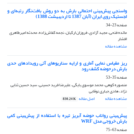
واسنجی پیش‌بینی احتمالی بارش به دو روش بافت‌نگار رتبه‌ای و
لجستیک روی ایران (آبان 1387 تا اردیبهشت 1388)
صفحه
23-34
مائده فتحی، مجید آزادی، فروزان ارکیان، نجمه کفاش‌زاده، محدثه امیرطاهری
افشار
مشاهده مقاله
ریز مقیاس نمایی آماری و ارایه سناریوهای آتی رویدادهای حدی
بارش درحوضه کشف رود
صفحه
35-53
منصوره کوهی، محمد موسوی بایگی، علیرضا فرید حسینی، سید حسین ثنایی
نژاد، هادی جباری نوقابی
مشاهده مقاله
اصل مقاله
830.24 K
پیش‌بینی رواناب حوضه آبریز تیره با استفاده از پیش‌بینی کمی
بارش خروجی مدل WRF
صفحه
63-75