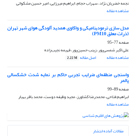
نجمه خضریان نژاد، سهراب حجام، ابراهیم میرزایی، امیر حسین مشکواتی
مشاهده مقاله
مدل سازی ترمودینامیکی و واکاوی همدید آلودگی هوای شهر تهران
(ذرات معلق PM10)
صفحه
77-95
علی اکبر شمسی‌پور، زینب حسین‌پور، فهیمه نجیب‌زاده
مشاهده مقاله
اصل مقاله
2.22 M
واسنجی منطقه‌ای ضرایب تجربی حاکم بر نمایه شدت خشکسالی
پالمر
صفحه
89-99
ابراهیم فتاحی، محمدرضا کشاورز، مجید وظیفه دوست، محمد باقر بهیار
مشاهده مقاله
مقالات آماده انتشار