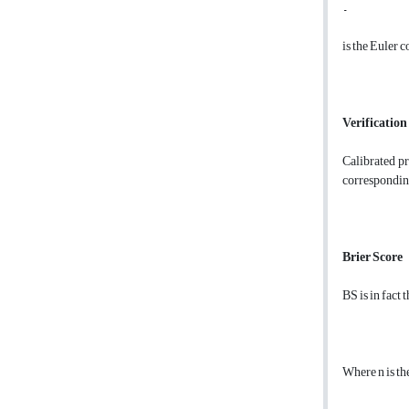
–
is the Euler c
Verification
Calibrated pr
corresponding
Brier Score
BS is in fact 
Where n is the