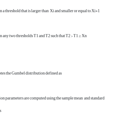
n a threshold that is larger than Xi and smaller or equal to Xi+1
 any two thresholds T1 and T2 such that T2 > T1 ≥ Xn
tes the Gumbel distribution defined as
tion parameters are computed using the sample mean and standard
as