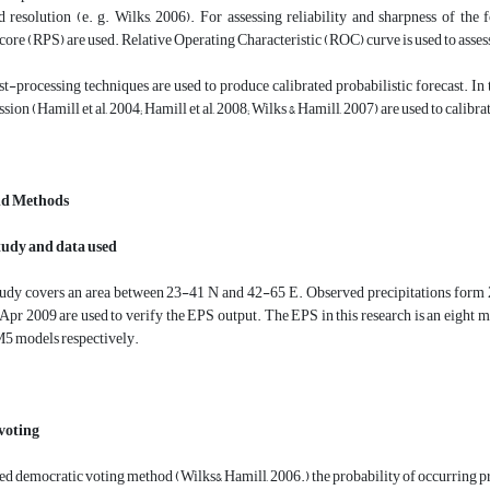
 resolution (e. g. Wilks, 2006). For assessing reliability and sharpness of the 
core (RPS) are used. Relative Operating Characteristic (ROC) curve is used to assess 
ost-processing techniques are used to produce calibrated probabilistic forecast. 
ssion (Hamill et al, 2004; Hamill et al, 2008; Wilks & Hamill, 2007) are used to calib
nd Methods
tudy and data used
udy covers an area between 23-41 N and 42-65 E. Observed precipitations form 2
Apr 2009 are used to verify the EPS output. The EPS in this research is an eight 
 models respectively.
voting
led democratic voting method (Wilks& Hamill, 2006.) the probability of occurring preci