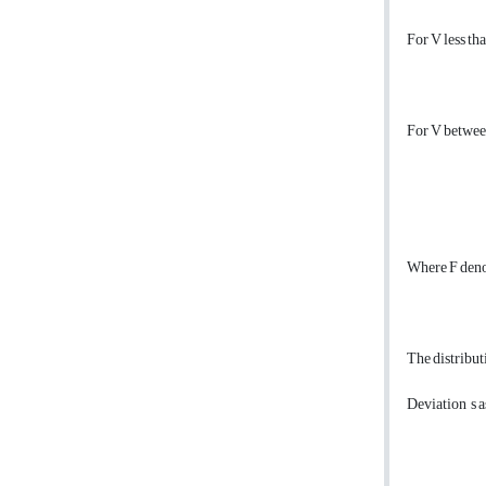
For V less tha
For V between
Where F deno
The distribu
Deviation s 