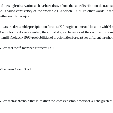
d the single observation all have been drawn from the same distribution, then actua
on is called consistency of the ensemble (Anderson 1997). In other words, if th
ithin each bin is equal.
 is a sorted ensemble precipitation forecast X for a given time and location with N 
 R with N+1 ranks representing the climatological behavior of the verification c
amill &Colucci (1998) probabilities of precipitation forecast for different threshol
th
ss that the i
member’s forecast (Xi):
between Xi and Xi+1
ss than a threshold that is less than the lowest ensemble member X1 and greater t