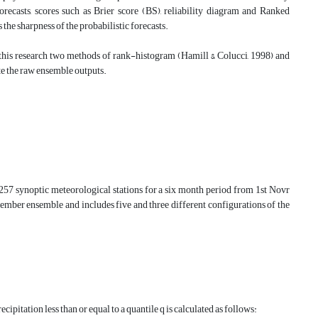
forecasts, scores such as Brier score (BS), reliability diagram and Ranked
the sharpness of the probabilistic forecasts.
In this research two methods of rank-histogram (Hamill & Colucci, 1998) and
rate the raw ensemble outputs.
57 synoptic meteorological stations for a six month period from 1st Novr
member ensemble and includes five and three different configurations of the
pitation less than or equal to a quantile q is calculated as follows: