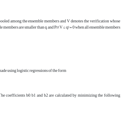
 pooled among the ensemble members and V denotes the verification whose
ble members are smaller than q, and Pr(V ≤ q) = 0 when all ensemble members
 made using logistic regressions of the form
 coefficients b0, b1 and b2 are calculated by minimizing the following