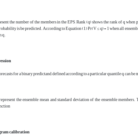
esent the number of the members in the EPS, Rank (q) shows the rank of q when
obability is be predicted. According to Equation (1,) Pr(V ≤ q) = 1 when all ensem
n q.
ression
orecasts for a binary predictand, defined according to a particular quantile q, can be
present the ensemble mean and standard deviation of the ensemble members. The
nction
ram calibration