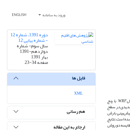
ورود به سامانه
ENGLISH
دوره 1391، شماره 12
- شماره پیاپی 12
سال سوم- شماره
دوازدهم-1391
بهار 1391
صفحه
23-34
فایل ها
XML
ل
WRF
با پنج
ینی‌های سامانه همادی، از آمار بارش تجمعی روزانه 257 ایستگاه همدیدی در سطح
هم رسانی
ارزیابی می‌باشد. پیش‌بینی بارش
نتایج
مقایسه دو روش
ارجاع به این مقاله