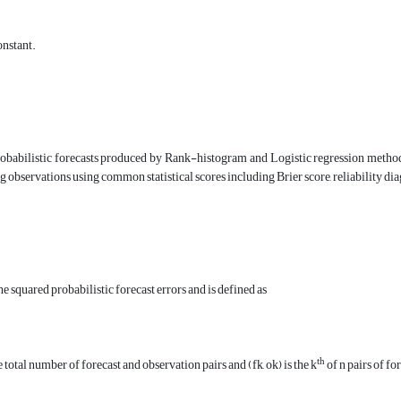
onstant.
obabilistic forecasts produced by Rank-histogram and Logistic regression methods 
 observations using common statistical scores including Brier score, reliability 
the squared probabilistic forecast errors and is defined as
th
 total number of forecast and observation pairs and (fk, ok) is the k
of n pairs of fo