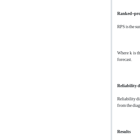
Ranked-prob
RPS is the su
Where k is th
forecast.
Reliability
Reliability d
from the diag
Results