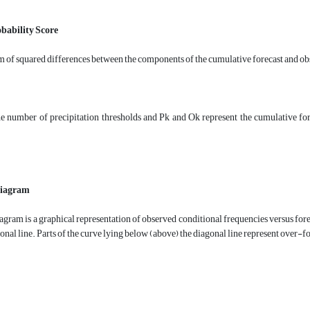
ability Score
m of squared differences between the components of the cumulative forecast and ob
e number of precipitation thresholds and Pk and Ok represent the cumulative fore
 diagram
iagram is a graphical representation of observed conditional frequencies versus forec
onal line. Parts of the curve lying below (above) the diagonal line represent over-f