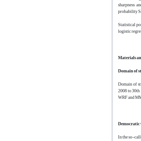
sharpness and
probability S
Statistical p
logistic regre
Materials a
Domain of s
Domain of st
2008 to 30th 
WRF and MM5
Democratic 
In the so-cal