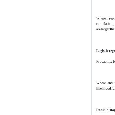
Where n repr
cumulative pr
are larger tha
Logistic reg
Probability f
Where and re
likelihood fu
Rank-histog