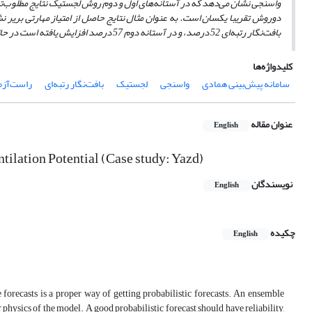
واسنجی نشان می‌دهد که در آستانه‌های اول و دوم روش لجستیک نتایج مطلوب
دوروش تقریبا یکسان است. به عنوان مثال نتایج حاصل از امتیاز مهارتی بریر 
بافت‌نگار رتبه‌ای 52 درصد، و در آستانه دوم 57 درصد افزایش یافته است در حالی
کلیدواژه‌ها
سامانه پیش‌بینی همادی
واسنجی
لجستیک
بافت‌نگار رتبه‌ای
راست‌آزم
عنوان مقاله
English
tilation Potential (Case study: Yazd)
نویسندگان
English
چکیده
English
 forecasts is a proper way of getting probabilistic forecasts. An ensemble
r physics of the model. A good probabilistic forecast should have reliability,