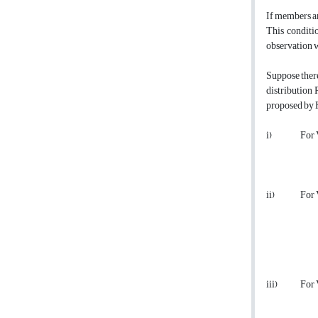
If members an
This conditi
observation w
Suppose there
distribution
proposed by H
i) For V le
ii) For V 
iii) For V le