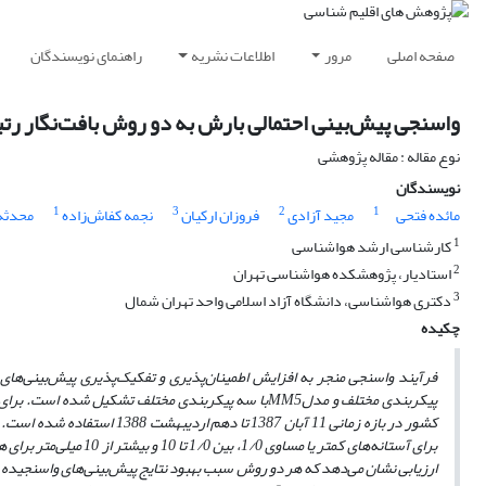
صفحه اصلی
مرور
اطلاعات نشریه
راهنمای نویسندگان
واسنجی پیش‌بینی احتمالی بارش به دو روش بافت‌نگار رتبه‌ای و لجستیک رو
نوع مقاله : مقاله پژوهشی
نویسندگان
1
3
2
1
مائده فتحی
مجید آزادی
فروزان ارکیان
نجمه کفاش‌زاده
محدثه 
1
کارشناسی ارشد هواشناسی
2
استادیار، پژوهشکده هواشناسی تهران
3
دکتری هواشناسی، دانشگاه آزاد اسلامی واحد تهران شمال
چکیده
فرآیند واسنجی منجر به افزایش اطمینان‌پذیری و تفکیک‌پذیری پیش‌بینی‌
پیکربندی مختلف و مدل
MM5
ب
کشور در بازه زمانی 11 آبان 1387 تا دهم اردیبهشت 1388 استفاده شده است. داده
برای آستانه
های کمتر یا مساوی 1/0، بین 1/0 تا 10 و بیشتر از 10 میلی‌متر برای هر روز در دوره ارزیابی به دو روش لجستیک و بافت‌نگار رتبه‌ای واسنجی و سپس ارزیابی شده است.
ارزیابی نشان می‌دهد که هر دو روش سبب بهبود نتایج پیش‌بینی‌های واسنجیده