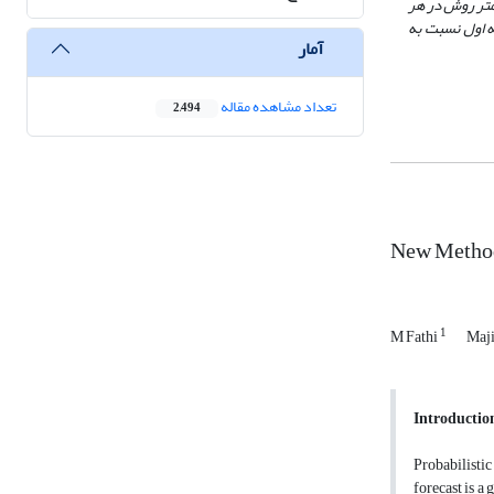
ای دارد، و در آستانه سوم یعنی آستانه‌های بزرگتر از 10 میلی‌متر روش در هر
ه اول نسبت به
آمار
تعداد مشاهده مقاله
2,494
New Method 
1
M Fathi
Maj
Introductio
Probabilistic
forecast is a