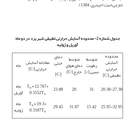
خارجی است (حیدری، 1384).
جدول شماره 2- محدوده آسایش حرارتی تطبیقی شهر یزد در دو ماه
آوریل و ژوئیه
محدوده
دمای
متوسط
متوسط
آسایش
معادله آسایش
خنثی
رطوبت
دمای هوای
ماه
حرارتی
حرارتی [°C]
نسبی [%]
خارج [°C]
[°C]
تطبیقی [°C]
= 12.767+
T
ماه
n
23.88
20
31
20.38-27.38
0.5552T
آوریل
o
= 19.3+
T
ماه
n
29.45
31.87
15.42
25.95-32.95
0.3187T
ژوئیه
o