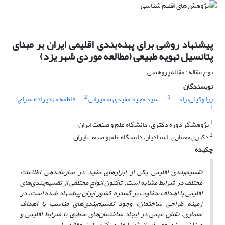
پیشنهاد روشی برای پهنه‌بندی اقلیمی ایران بر مبنای
پتانسیل تهویه طبیعی (مطالعه موردی شهر یزد)
نوع مقاله : مقاله پژوهشی
نویسندگان
2
1
رزا وکیلی‌نژاد
سید مجید مفیدی شمیرانی
فاطمه مهدیزاده سراج
1
1
پژوهشگر دوره دکتری، دانشگاه علم و صنعت ایران
2
دکتری معماری، استادیار، دانشگاه علم و صنعت ایران
چکیده
تقسیم‌بندی اقلیمی یکی از ابزارهای مفید در سازماندهی اطلاعات
مختلف در شرایط مشابه است. تاکنون انواع مختلفی از تقسیم‌بندی
های
اقلیمی با اهداف متفاوت بر گستره کشور ایران پیشنهاد شده است. در
زمینه طراحی ساختمان، وجود تقسیم‌بندی
های مناسب با اهداف
معماری، نقش مهمی در ایجاد ساختمان
های منطبق با شرایط اقلیمی و
میزان بهینه مصرف انرژی ایفا می‌کند. این مقاله با بررسی