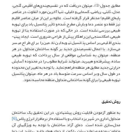
مطابق جدول (1)، می­توان دریافت که در تقسیم‌بندی‌های اقلیمی گنجی،
عدل، ثابتی، ریاضی، کسمایی و خلیلی، تنها آخرین مورد (تفاوت در عناصر
پایه‌ای اقلیم) مدنظر قرار گرفته است. علاوه بر این از میان عناصر اقلیم
نیز فقط دو عنصر دما و بارش مطرح شده و تاثیر پتانسیل باد برای تهویه
طبیعی بررسی نشده است. در حالی که در صورت استفاده بنا از تهویه
طبیعی، امکان­سنجی این راهکار پیش از طراحی ضروری است. ایجاد پهنه­
بندی اقلیمی براساس پتانسیل تهویه این تخمین را برای طراح میسر
می‌سازد. با اعمال تقسیم­بندی جدید بر گونه ساختمان متداول در هر
منطقه، می­توان به شناسایی مواقعی از سال پرداخت که تهویه طبیعی
ساده، پیشرفته و هیبرید، می­تواند شرایط مطلوب را در محدوده آسایش
حرارتی جدید مطابق هر منطقه فراهم نماید. با توجه به تغییر این محدوده
در طول سال و بر اساس سرعت متوسط باد در هر ماه، می­توان پتانسیل
تهویه طبیعی را برای گونه ساختمانی متداول منطقه محاسبه نمود.
روش تحقیق
به منظور آزمودن قابلیت روش پیشنهادی، در این تحقیق یک ساختمان
متداول اداری در شهر یزد انتخاب و با استفاده از نرم­افزار انرژی پلاس
[6]
مدل‌سازی شده است. دمای آزاد ساختمان با توجه به ویژگی­های آن
متفاوت بوده و می­تواند بیشتر یا کمتر از دمای هوای خارجی باشد. این دما