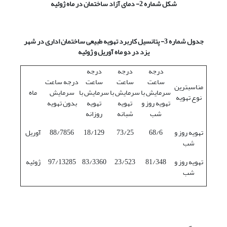
شکل شماره 2- دمای آزاد ساختمان در ماه ژوئیه
جدول شماره 3- پتانسیل کاربرد تهویه طبیعی ساختمان اداری در شهر
یزد در دو ماه آوریل و ژوئیه
درجه
درجه
درجه
ساعت
ساعت
ساعت
درجه ساعت
مناسبترین
سرمایش با
سرمایش با
سرمایش با
سرمایش
ماه
نوع تهویه
تهویه روز و
تهویه
تهویه
بدون تهویه
شب
شبانه
روزانه
تهویه روز و
68/6
73/25
18/129
88/7856
آوریل
شب
تهویه روز و
81/348
23/523
83/3360
97/13285
ژوئیه
شب