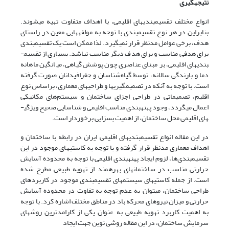
نتیجه­گیری
انواع مختلف تقسیم­بندی­های اقلیمی، با اهداف متفاوت تهیه می­شوند.
بنابراین در هر نوع تقسیم­بندی با توجه به مولفه­هایی معین در راستای
هدف، برخی عوامل مدنظر قرار نمی­گیرد. لذا ممکن است یک تقسیم­بندی
برای هدفی مناسب و برای هدف دیگر مناسب نباشد. بسیاری از تقسیم­
بندی­های اقلیمی، بر مبنای عناصری چون پوشش گیاهی، میانگین ماهانه
دما و بارندگی سالانه، توسط گیاه‌شناسان و جغرافی­دانان صورت گرفته
است. با توجه به آنکه در تصمیم­گیری­ها و طراحی­های معماری، براساس نوع
اقلیم، تصمیماتی در طراحی اجزای ساختمان و سیستم‌های مکانیکی
اعمال می­گردد، وجود پهنه­بندی مناسب اقلیمی و شناسایی صحیح ویژگی­
های اقلیمی محل ساختمان، از اهمیت بسزایی برخوردار است.
در این مقاله انواع تقسیم­بندی­های اقلیمی ایران در رابطه با ساختمان و
اهداف معماری مدنظر قرار گرفته و با توجه به کاستی­های موجود در این
تقسیم­بندی‌ها، لزوم ایجاد پهنه­بندی اقلیمی با توجه به محدوده آسایش
حرارتی مناسب در ساختمان­های بهره­مند از تهویه طبیعی مطرح ­شده
است. از جمله کاستی­های سیستم­های تقسیم­بندی موجود در کاربردهای
طراحی ساختمان، می­توان به عدم توجه به تفاوت در محدوده آسایش
حرارتی و میزان نیروهای محرکه باد در مناطق مختلف اشاره کرد. با توجه
به اهمیت کاربرد تهویه طبیعی به عنوان یکی از کارامدترین روش­های
سرمایش ساختمان، در این مقاله روشی نوین جهت ایجاد