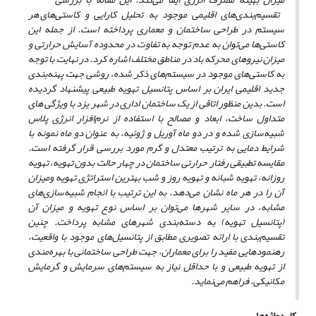
تقسیم‌بندی
های اقلیمی موجود به تحلیل کارایی و کاستی
های هر
سیستم در طراحی ساختمان و معماری پرداخته است. از جمله این
کاستی‌ها می‌توان به عدم توجه به تفاوت در محدوده آسایش حرارتی و
میزان نیروهای محرکه باد در مناطق مختلف اشاره کرد. در نهایت با توجه
به کاستی‌های موجود در سیستم
های ذکر شده، روشی جهت پهنه‌بندی
جدید اقلیمی ایران بر اساس پتانسیل تهویه طبیعی پیشنهاد گردیده
است. بدین منظور اتاقی از یک ساختمان اداری در شهر یزد با ویژگی های
متداول ساخت، ابعاد و مصالح با استفاده از نرم‌افزار انرژی پلاس
شبیه‌سازی شده و در دو ماه آوریل و ژوئیه، به عنوان دو ماه نمونه با
شرایط دمایی به ترتیب معتدل و گرم مورد بررسی قرار گرفته است.
مقایسه تطبیقی رفتار حرارتی ساختمان در چهار حالت بدون تهویه، تهویه
روزانه، تهویه شبانه و تهویه روز و شب بهترین استراتژی تهویه ومیزان
آن را در هر ماه نشان می‌دهد. به این ترتیب با انجام شبیه‌سازی‌های
مشابه، در سایر شهرها می‌توان بر اساس نوع تهویه و میزان آن
(پتانسیل تهویه) به دسته‌بندی شهرهای مشابه پرداخت. چنین
تقسیم‌بندی با ارائه تصویری مطابق از پتانسیل‌های موجود با واقعیت،
رهنمودهایی مفید را برای معماران، جهت طراحی ساختمانی با بهره‌مندی
از تهویه طبیعی و با حداقل نیاز به سیستم‌های سرمایش و گرمایش
مکانیکی، فراهم می‌نماید.
کلیدواژه‌ها