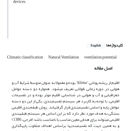
devices.
کلیدواژه‌ها
English
Climatic classification
Natural Ventilation
ventilation potential
اصل مقاله
اقلیم از ریشه یونانی “klima” بوده و معمولا به عنوان متوسط شرایط آب و
هوایی در دوره­ زمانی طولانی تعریف می­شود. همواره دو دسته عوامل
جغرافیایی و آب و هوایی در شناسایی اقلیم موثر بوده و در تقسیمات
اقلیمی، با توجه به کاربرد هر سیستم تقسیم­بندی، یکی از این دو دسته
عوامل پایه و اساس تقسیم­بندی قرار گرفته­اند. روش طبقه‌‍‌بندی اقلیمی
بستگی به هدف مورد نظر دارد که بر این اساس هر سیستم طبقه­بندی
اقلیمی می­تواند برای هدفی معین مناسب یا نامناسب باشد (فرجی، 1386)
و به همین جهت که تقسیم­بندی­ها براساس اهداف متفاوت پایه­گذاری