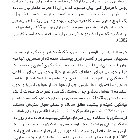
سرمایش و گرمایش ایران را ارائه کرده است. شاخص­های موجود در این
روش با فرمول کلی بیان می­شود که در آن H معرف مقدار نیاز سالانه
گرمایش و i از یک تا هفت متغیر است، C مقدار نیاز سالانه سرمایش و j از
یک تا پنج متغیر است. R معرف رطوبت بوده و k نیز از یک تا چهار متغیر
است. به این ترتیب شاخص معرف نیاز حرارتی بوده و 35 نوع اقلیم را در
بر می­گیرد که تنها 25 نمونه آن در ایران شناخته شده است (خلیلی،
1382).
در سال­های اخیر علاوه بر سیستم­های ذکرشده، انواع دیگری از تقسیم­
بندی­های اقلیمی برای گستره ایران پیشنهاد شده که از مهمترین آنها می­
توان طبقه­بندی‌های اقلیمی با استفاده از تکنیک­های آماری چندمتغیره،
طبقه­بندی بر مبنای دماهای کمینه و طبقه­بندی بر مبنای شاخص
گردشگری را نام برد. تقسیم­بندی چندمتغیره با استفاده از عناصر
اقلیمی (شاخص­های دما، بارش، جریان هوا، فشار هوا و تابش) و بدون
استفاده از عوامل دیگری چون پوشش گیاهی و نوع خاک صورت گرفته
است (حیدری، 1378). در تقسیم­بندی بر مبنای دماهای کمینه، دماهای
میانگین کمینه و بیشینه مطلق سالانه و فصلی معیار سنجش هستند
(مجرد، 1389). شاخص اقلیم گردشگری، شرایط اقلیمی را برای فعالیت
گردشگری با استفاده از پارامترهای میانگین بیشینه ماهانه دمای روزانه،
میانگین دمای روزانه، کمینه رطوبت نسبی، میانگین رطوبت نسبی روزانه،
بارش، ساعات آفتابی و سرعت باد مورد ارزیابی قرار می­دهد (فرج زاده،
1389). از آنجا که این تقسیم­بندی­ها با اهدافی متفاوت از حوزه معماری و