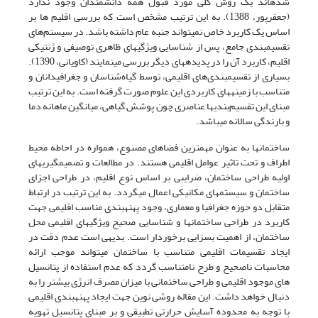
شده­اند یک روش کلی مورد قبول همه دانشمندان وجود ندارد
(جعفرپور، 1388). به این ترتیب مشخص است که بررسی اقلیم ها بر
اساس یک کاربرد خاص نمی­تواند جنبه عام داشته باشد. در سیستم‌های
تقسیم­بندی جامع، پس از شناسایی ویژگی­های ظاهری توصیفی و ژنتیکی
اقلیم، کاربرد آن را در پدیده­های دیگر بررسی می­نمایند (کاویانی، 1390).
بسیاری از تقسیم­بندی‌های اقلیمی، توسط گیاه‌شناسان و جغرافیدانان و
متناسب با زمینه­های کاربردی این علوم صورت گرفته است. به این ترتیب
مبنای این تقسیم‌بندی­ها عناصری چون پوشش گیاهی، میانگین ماهانه دما
و بارندگی سالانه می­باشد.
ساختمان­ها به عنوان مهمترین فضاهای مصنوع، همواره در احاطه محیط
اطراف و تحت تاثیر عوامل اقلیمی هستند. در مطالعات و تصمیم­گیری­های
اولیه طراحی ساختمان، ضرایبی بر اساس نوع اقلیم، در طراحی اجزای
ساختمان و سیستم­های مکانیکی اعمال می­گردد. به این ترتیب در ارتباط
متقابل دو حوزه جغرافیا و معماری، وجود پهنه­بندی مناسب اقلیمی جهت
کاربرد در طراحی ساختمان­ها و شناسایی صحیح ویژگی­های اقلیمی محل
ساختمان، از اهمیت بسزایی برخوردار است. بدیهی است عدم دقت در
ایجاد تقسیمات اقلیمی متناسب با ساختمان می­تواند موجب ارائه
محاسبات ناصحیح و طرح نامتناسب گردد که عدم استفاده از پتانسیل
های موجود اقلیمی و طراحی ساختمانی با میزان مصرف انرژی بیشتر را به
دنبال خواهد داشت. این مقاله روشی نوین جهت ایجاد پهنه­بندی اقلیمی
با توجه به محدوده آسایش حرارتی تطبیقی و بر مبنای پتانسیل تهویه