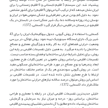
پیشنهاد شد. این سیستم 5 اقلیم تابستانی و 6 اقلیم زمستانی را برای
ایران نشان می­دهد که از ترکیب آنها می‌توان 9 اقلیم را برای کشور مشخص
نمود. به دلیل کم بودن عرض جغرافیایی و خشکی عمومی هوا در ایران و
نوسان زیاد روزانه وسالانه دما، یک شهر ممکن است در تابستان در یک
اقلیم و در زمستان در اقلیمی دیگر قرار گیرد (کسمایی، 1372).
کسمایی با استفاده از روش گیونی، جدول بیوکلیماتیک ایران را برای 43
شهر بزرگ دارای ایستگاه سینوپتیک تهیه نمود. روش اولگی، در بررسی
وضعیت حرارتی فضاهای آزاد به کار رفته و ویژگی­های معماری و مصالح
ساختمان را نادیده می­گیرد. به همین دلیل تقسیمات اقلیمی بر پایه این
روش، برای تحلیل شرایط حرارتی ساختمان­ها و فضای بسته مناسب نیست.
تقسیمات اقلیمی براساس روش ماهونی در تعیین کلیات طرح معماری،
ابعاد پنجره­ها و نوع مصالح در مورد طراحی ساختمان­های مسکونی مفید
است. در روش گیونی سودمندی هر یک از عناصر مختلف ساختمان در
ارتباط با طرح معماری نشان داده شده است. در تقسیمات اقلیمی بر
اساس این روش می­توان درصد سالانه نیازهای حرارتی ساختمان را مورد
ملاک قرار داد (کسمایی، 1372).
خلیلی جدیدترین تقسیمات اقلیمی ایران در رابطه با معماری و طراحی
ساختمان، براساس روز- درجه و میزان نیاز به سرمایش و گرمایش
ساختمان پیشنهاد داده و مطابق با آن نخستین نقشه­های پهنه­بندی اقلیمی