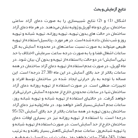
نتایج آزمایش و بحث
اشکال (1) و (2) نتایج شبیه­سازی را به صورت دمای آزاد ساعتی
ساختمان، برای دو ماه آوریل و ژوئیه نشان می‌دهند. در هر ماه دمای آزاد
ساختمان در حالت های بدون تهویه، تهویه روزانه، تهویه شبانه و تهویه
روز و شب نشان داده شده است. در هر مورد، پتانسیل استفاده از تهویه
طبیعی می­تواند به صورت نسبت ساعت‌های در محدوده آسایش به کل
ساعات اشغال فضا و یا به صورت درجه ساعت سرمایش (اختلاف با حد
نهایی آسایش) در دو حالت با استفاده از تهویه و بدون آن، بیان شود. در
ماه آوریل، در صورت عدم استفاده از تهویه دمای آزاد ساختمان در همه
ساعات بالاتر از حد بالای آسایش در این ماه (27.38 درجه) است. این
مساله با توجه به بار حرارتی ایجاد شده در ساختمان توسط افراد و
تجهیزات، منطقی است. در صورت استفاده از تهویه روزانه دمای آزاد
ساختمان تنها در ساعات محدودی خارج از محدوده آسایش حرارتی قرار
خواهد گرفت. در حالت­های استفاده از تهویه شبانه و تهویه شبانه روز،
ساعات عدم آسایش بسیار کمتر خواهد بود. در ماه ژوئیه نیز دمای آزاد
ساختمان بدون تهویه در همه ساعات بالاتر از حد بالای آسایش (95/32
درجه) است. با استفاده از تهویه روزانه نیز در بسیاری اوقات دمای
ساختمان خارج از حد آسایش است. در صورت استفاده از تهویه شبانه و
یا تهویه شبانه‌روز، ساعات عدم آسایش کاهش بسیار یافته و به ترتیب
معادل 243 و 254 ساعت خواهد بود. به این ترتیب پتانسیل تهویه طبیعی