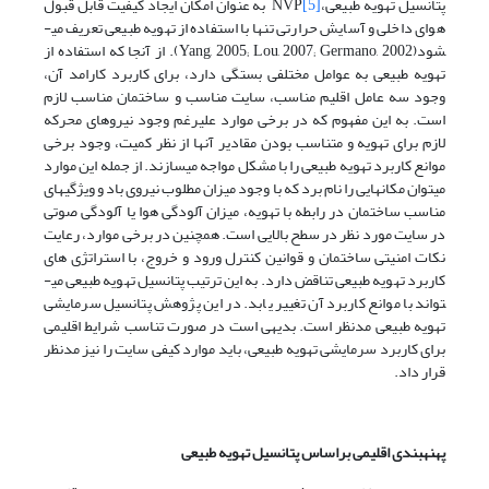
پتانسیل تهویه طبیعی،NVP
[5]
به عنوان امکان ایجاد کیفیت قابل قبول
هوای داخلی و آسایش حرارتی تنها با استفاده از تهویه طبیعی تعریف می­
شود(Yang, 2005; Lou, 2007; Germano, 2002). از آنجا که استفاده از
تهویه طبیعی به عوامل مختلفی بستگی دارد، برای کاربرد کارامد آن،
وجود سه عامل اقلیم مناسب، سایت مناسب و ساختمان مناسب لازم
است. به این مفهوم که در برخی موارد علیرغم وجود نیروهای محرکه
لازم برای تهویه و متناسب بودن مقادیر آنها از نظر کمیت، وجود برخی
موانع کاربرد تهویه طبیعی را با مشکل مواجه می­سازند. از جمله این موارد
می­توان مکان­هایی را نام برد که با وجود میزان مطلوب نیروی باد و ویژگی­های
مناسب ساختمان در رابطه با تهویه، میزان آلودگی هوا یا آلودگی صوتی
در سایت مورد نظر در سطح بالایی است. همچنین در برخی موارد، رعایت
نکات امنیتی ساختمان و قوانین کنترل ورود و خروج، با استراتژی های
کاربرد تهویه طبیعی تناقض دارد. به این ترتیب پتانسیل تهویه طبیعی می­
تواند با موانع کاربرد آن تغییر یابد. در این پژوهش پتانسیل سرمایشی
تهویه طبیعی مدنظر است. بدیهی است در صورت تناسب شرایط اقلیمی
برای کاربرد سرمایشی تهویه طبیعی، باید موارد کیفی سایت را نیز مدنظر
قرار داد.
پهنه­بندی اقلیمی براساس پتانسیل تهویه طبیعی