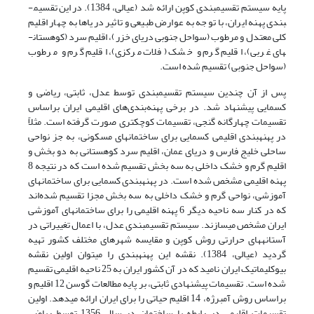
پایه سیستم تقسیم­بندی کوپن ارائه شد (عیالی، 1384). در این تقسیم­
بندی پهنه ایران، با توجه به عوارض طبیعی و تاثیر دریاها به چهار اقلیم
کلی معتدل و مرطوب (سواحل جنوبی دریای خزر)، اقلیم سرد (کوهستان­
های غربی)، اقلیم گرم و خشک (فلات مرکزی)، اقلیم گرم و مرطوب
(سواحل جنوبی) تقسیم شده است.
پس از آن چندین سیستم تقسیم­بندی توسط عدل، ثابتی، ریاضی و
کسمایی پیشنهاد شد. در برخی پهنه‌بندی‌های اقلیمی ایران براساس
تقسیمات چهارگانه گنجی، تقسیمات کوچکتری صورت گرفته است. مثلاً
در پهنه­بندی اقلیمی کسمایی برای ساختمان­های مسکونی، به جز نواحی
ساحلی خلیج فارس و دریای عمان، اقلیم سرد کوهستانی به دو بخش و
اقلیم گرم و خشک داخلی به سه بخش تقسیم شده است که در نتیجه 8
پهنه اقلیمی مشخص شده است. در پهنه­بندی کسمایی برای ساختمان­های
آموزشی، نواحی گرم و خشک داخلی به سه بخش مجزا تقسیم شده‌اند
که در کنار سه ناحیه دیگر 6 پهنه اقلیمی را برای ساختمان­های آموزشی
ایران مشخص می­سازند. سیستم تقسیم­بندی عدل، با اعمال تغییراتی در
آستانه­های حرارتی روش کوپن و مقایسه شهرهای مختلف کشور تهیه
گردید (عیالی، 1384). نقشه این پهنه­بندی را می­توان اولین نقشه
بیوکلیماتیک ایران نامید که در آن کشور ایران به 25 ناحیه اقلیمی تقسیم
شده است. تقسیمات پیشنهادی ثابتی، بر پایه مطالعات گوسن 12 اقلیم و
براساس روش آمبرژه، 14 اقلیم حیاتی را برای ایران ارائه می­دهد. اولین
تقسیمات اقلیمی در رابطه با ساختمان در سال 1356 توسط ریاضی