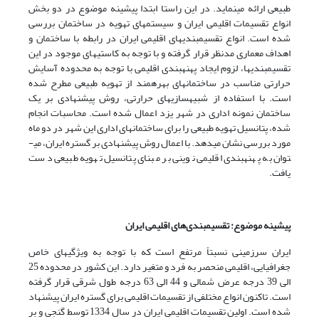
طبیعی ارائه می­نماید. در این راستا ابتدا پیشینه موضوع در دو بخش
انواع تقسیمات اقلیمی ایران و سیستم­های تهویه در ساختمان بررسی
شده است. انواع تقسیم­بندیهای اقلیمی ایران در رابطه با ساختمان و
اهداف معماری مدنظر قرار گرفته و با توجه به کاستی­های موجود در این
تقسیم­بندی­ها، لزوم ایجاد پهنه­بندی اقلیمی با توجه به محدوده آسایش
حرارتی مناسب در ساختمان­های بهره­مند از تهویه طبیعی مطرح ­شده
است. با استفاده از شبیه­سازی­های حرارتی، روش پیشنهادی بر یک
ساختمان نمونه اداری در شهر یزد اعمال شده است. محاسبات انجام
شده، پتانسیل تهویه طبیعی را برای ساختمان­های اداری این شهر در دو ماه
مورد بررسی نشان می­دهد. با اعمال روش پیشنهادی بر گستره ایران، می­
توان به پهنه­بندی اقلیمی نوینی بر مبنای پتانسیل تهویه طبیعی دست
یافت.
پیشینه موضوع: تقسیم­بندی‌های اقلیمی ایران
ایران سرزمینی نسبتاً مرتفع است که با توجه به ویژگی­های خاص
جغرافیایی، اقلیمی منحصر به فرد و متغیر دارد. این کشور در محدوده 25
الی 39 درجه عرض شمالی و 44 الی 63 درجه طول شرقی قرار گرفته
است. تاکنون انواع مختلفی از تقسیمات اقلیمی برای گستره ایران پیشنهاد
شده است. اولین تقسیمات اقلیمی ایران در سال 1334 توسط گنجی و بر