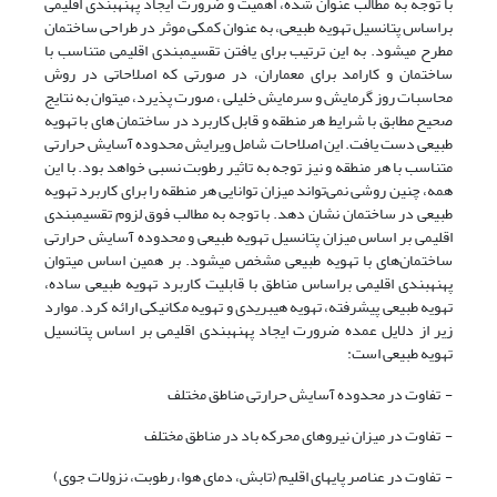
با توجه به مطالب عنوان شده، اهمیت و ضرورت ایجاد پهنه­بندی اقلیمی
براساس پتانسیل تهویه طبیعی، به عنوان کمکی موثر در طراحی ساختمان
مطرح می­شود. به این ترتیب برای یافتن تقسیم­بندی اقلیمی متناسب با
ساختمان و کارامد برای معماران، در صورتی که اصلاحاتی در روش
محاسبات روز گرمایش و سرمایش خلیلی ، صورت پذیرد، می­توان به نتایج
صحیح مطابق با شرایط هر منطقه و قابل کاربرد در ساختمان های با تهویه
طبیعی دست یافت. این اصلاحات شامل ویرایش محدوده آسایش حرارتی
متناسب با هر منطقه و نیز توجه به تاثیر رطوبت نسبی خواهد بود. با این
همه، چنین روشی نمی‌تواند میزان توانایی هر منطقه را برای کاربرد تهویه
طبیعی در ساختمان نشان دهد. با توجه به مطالب فوق لزوم تقسیم­بندی
اقلیمی بر اساس میزان پتانسیل تهویه طبیعی و محدوده آسایش حرارتی
ساختمان‌های با تهویه طبیعی مشخص می­شود. بر همین اساس می­توان
پهنه­بندی اقلیمی براساس مناطق با قابلیت کاربرد تهویه طبیعی ساده،
تهویه طبیعی پیشرفته، تهویه هیبریدی و تهویه مکانیکی ارائه کرد. موارد
زیر از دلایل عمده ضرورت ایجاد پهنه­بندی اقلیمی بر اساس پتانسیل
تهویه طبیعی است:
- تفاوت در محدوده آسایش حرارتی مناطق مختلف
- تفاوت در میزان نیروهای محرکه باد در مناطق مختلف
- تفاوت در عناصر پایه­ای اقلیم (تابش، دمای هوا، رطوبت، نزولات جوی)