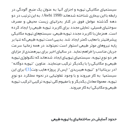
سیستم­های مکانیکی تهویه و اجزای آنها به عنوان یک منبع آلودگی در
رابطه با این بیماری شناخته شده­اند (Awbi, 1998). به این ترتیب در دو
دهه گذشته عوامل فوق در کنار بحرانهای زیست محیطی و مصرف
سوختهای فسیلی، تمایلی مجدد برای کاربرد تهویه طبیعی را ایجاد کرده
است. همزمان با کاربرد مجدد تهویه طبیعی، سیستم‌های تهویه مکانیکی
پیشرفته­تر با معایب کمتر ایجاد شد. بدیهی است تهویه طبیعی که تنها بر
پایه نیروهای موثر طبیعی استوار است نمی­تواند در همه زمان­ها سرعت
جریان مناسب را فراهم نماید. در سال­های اخیر برای بهره­مندی از مزایای
هر دو نوع تهویه، سیستم­های تهویه­ای ایجاد شده­اند که تکنولوژی تهویه
طبیعی و مکانیکی را با یکدیگر ترکیب می­نمایند. عناوین "تهویه دوگانه"
(در بریتانیا) و "تهویه هیبریدی" (پس از پروژه هایب ونت
[1]
) برای این
سیستم­ها به کار می­روند و با وجود تفاوت­هایی در نحوه عملکرد دو نوع
تهویه، معمولا معادل یکدیگر و با مفهوم کلی تهویه ترکیبی (ترکیب تهویه
طبیعی و مکانیکی) به کار می­روند.
حدود آسایش در ساختمان­های با تهویه طبیعی