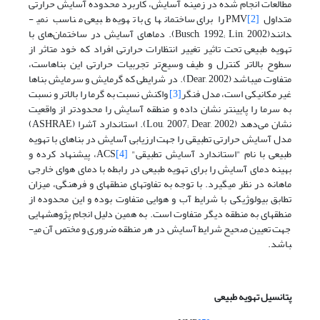
مطالعات انجام شده در زمینه آسایش، کاربرد محدوده آسایش حرارتی
متداول PMV
[2]
را برای ساختمان­های با تهویه طبیعی مناسب نمی­
دانند(Busch, 1992; Lin, 2002). دماهای آسایش در ساختمان‌های با
تهویه طبیعی تحت تاثیر تغییر انتظارات حرارتی افراد که خود متاثر از
سطوح بالاتر کنترل و طیف وسیع‌تر تجربیات حرارتی این بناهاست،
متفاوت می­باشد (Dear, 2002). در شرایطی که گرمایش و سرمایش بناها
غیر مکانیکی است، مدل فنگر
[3]
واکنش نسبت به گرما را بالاتر و نسبت
به سرما را پایین­تر نشان داده و منطقه آسایش را محدودتر از واقعیت
نشان می‌دهد (Lou, 2007; Dear, 2002). استاندارد آشرا (ASHRAE)
مدل آسایش حرارتی تطبیقی را جهت ارزیابی آسایش در بناهای با تهویه
طبیعی با نام "استاندارد آسایش تطبیقی"
[4]
ACS، پیشنهاد کرده و
بهینه دمای آسایش را برای تهویه طبیعی در رابطه با دمای هوای خارجی
ماهانه در نظر می­گیرد. با توجه به تفاوت­های منطقه­ای و فرهنگی، میزان
تطابق بیولوژیکی با شرایط آب و هوایی متفاوت بوده و این محدوده از
منطقه­ای به منطقه دیگر متفاوت است. به همین دلیل انجام پژوهش­هایی
جهت تعیین صحیح شرایط آسایش در هر منطقه ضروری و مختص آن می­
باشد.
پتانسیل تهویه طبیعی