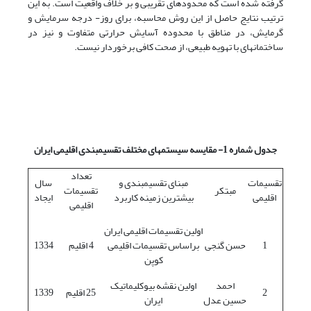
گرفته شده است که محدوده­ای تقریبی و بر خلاف واقعیت است. به این
ترتیب نتایج حاصل از این روش محاسبه، برای روز- درجه سرمایش و
گرمایش، در مناطق با محدوده آسایش حرارتی متفاوت و نیز در
ساختمان­های با تهویه طبیعی، از صحت کافی برخوردار نیست.
جدول شماره 1- مقایسه سیستم­های مختلف تقسیم­بندی اقلیمی ایران
تعداد
تقسیمات
مبنای تقسیم­بندی و
سال
مبتکر
تقسیمات
اقلیمی
بیشترین زمینه کاربرد
ایجاد
اقلیمی
اولین تقسیمات اقلیمی ایران
1
حسن گنجی
براساس تقسیمات اقلیمی
4 اقلیم
1334
کوپن
احمد
اولین نقشه بیوکلیماتیک
2
25 اقلیم
1339
حسین عدل
ایران