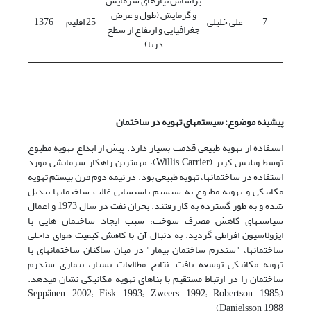
براساس نیازهای سرمایش
و گرمایش (طول و عرض
7
علی خلیلی
25 اقلیم
1376
جغرافیایی و ارتفاع از سطح
دریا)
پیشینه موضوع: سیستم­های تهویه در ساختمان
استفاده از تهویه طبیعی قدمت بسیار دارد. پیش از ابداع تهویه مطبوع
توسط ویلیس کریر (Willis Carrier)، مهمترین راهکار سرمایشی مورد
استفاده در ساختمان­ها، تهویه طبیعی بود. در نیمه دوم قرن بیستم تهویه
مکانیکی و تهویه مطبوع به سیستم تاسیساتی غالب ساختمان­ها تبدیل
شده و به طور گسترده به کار رفتند. بحران نفت در سال 1973 و اعمال
سیاست­های کاهش مصرف سوخت، سبب ایجاد ساختمان هایی با
ایزولاسیون افراطی گردید. به دنبال آن با کاهش کیفیت هوای داخلی
ساختمان­ها، "سندرم ساختمان بیمار" در میان ساکنان ساختمان­های با
تهویه مکانیکی توسعه یافت. نتایج مطالعات بسیار، بیماری سندرم
ساختمان را در ارتباط مستقیم با بناهای تهویه مکانیکی نشان می­دهد.
(Seppänen, 2002; Fisk, 1993; Zweers, 1992; Robertson, 1985;
Danielsson, 1988)