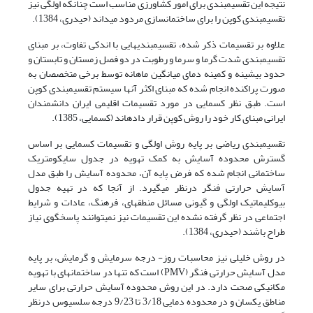
نتیجه این تقسیم­بندی برای امور کشاورزی مناسب است چنانکه اولگی نیز
تقسیم­بندی کوپن را برای ساختمان­سازی مردود می­داند (حیدری، 1384).
علاوه بر تقسیمات ذکر شده، تقسیم­بندی­هایی با اندکی تفاوت، بر مبنای
تقسیم­بندی شدت گرما و سرما و رطوبت در دو فصل زمستان و تابستان و
حدود بیشینه و کمینه دمای میانگین ماهانه توسط برخی متخصصان به
صورت پراکنده انجام شده که مبنای اکثر آنها سیستم تقسیم­بندی کوپن
است. طبق نظر کسمایی در مورد تقسیمات اقلیمی ایران دانشمندان
ایرانی مبنای کار خود را روش کوپن قرار داده­اند (کسمایی، 1385).
تقسیم­بندی ریاضی بر پایه روش اولگی و تقسیمات کسمایی بر اساس
گسترش محدوده آسایش به کمک تهویه در جدول سایکومتریک
ساختمانی انجام شده که فرض پایه آن، محدوده آسایش را طبق مدل
آسایش حرارتی فنگر درنظر می­گیرد. از آنجا که در تهیه جدول
بیوکلیماتیک اولگی و گیونی مسائل منطقه­ای، فرهنگ، عادات و شرایط
اجتماعی در نظر گرفته نشده این تقسیمات نیز نمی­توانند پاسخگوی نیاز
طراح باشند (حیدری، 1384).
در روش خلیلی نیز محاسبات روز- درجه سرمایش و گرمایش، بر پایه
مدل آسایش حرارتی فنگر (PMV) است که تنها در ساختمان­های با تهویه
مکانیکی صحت دارد. در این روش محدوده آسایش حرارتی برای سایر
مناطق یکسان و در محدوده دمایی 3/18 تا 9/23 درجه سلسیوس درنظر