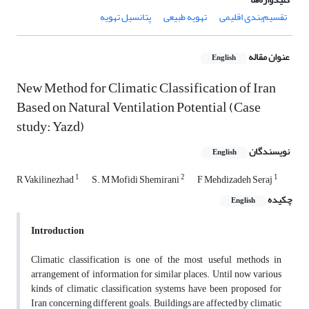
تقسیم‌بندی اقلیمی
تهویه طبیعی
پتانسیل تهویه
عنوان مقاله
English
New Method for Climatic Classification of Iran
Based on Natural Ventilation Potential (Case
study: Yazd)
نویسندگان
English
1
2
1
R Vakilinezhad
S. M Mofidi Shemirani
F Mehdizadeh Seraj
چکیده
English
Introduction
Climatic classification is one of the most useful methods in
arrangement of information for similar places. Until now various
kinds of climatic classification systems have been proposed for
Iran concerning different goals. Buildings are affected by climatic