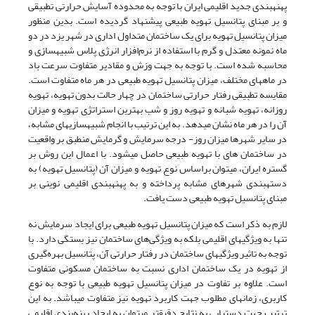
پهنه­بندی جدید اقلیمی ایران با توجه به محدوده آسایش حرارتی تطبیقی
و بر مبنای پتانسیل تهویه طبیعی پیشنهاد گردیده است. بدین منظور
میزان پتانسیل تهویه برای یک ساختمان متداول اداری در شهر یزد در دو
ماه نمونه معتدل و گرم با استفاده از نرم‌افزار انرژی پلاس شبیه­سازی و
محاسبه شده است. با توجه به جهت وزش و مقادیر متفاوت سرعت باد
در ماه­های مختلف، میزان پتانسیل تهویه طبیعی در هر ماه متفاوت است.
مقایسه تطبیقی رفتار حرارتی ساختمان در چهار حالت بدون تهویه، تهویه
روزانه، تهویه شبانه و تهویه روز و شب بهترین استراتژی تهویه و میزان
آن را در هر ماه نشان می­دهد. به این ترتیب با انجام شبیه­سازی­های مشابه،
در سایر شهرها میزان روز- درجه سرمایش و گرمایش منطبق بر واقعیت
در ساختمان های با تهویه طبیعی حاصل می­شود. با اعمال این روش بر
گستره ایران، می­توان براساس نوع تهویه و میزان آن (پتانسیل تهویه) به
دسته­بندی شهرهای مشابه پرداخته و به پهنه­بندی اقلیمی نوینی بر
مبنای پتانسیل تهویه طبیعی دست یافت.
لازم به ذکر است که میزان پتانسیل تهویه طبیعی برای ایجاد سرمایش نه
تنها به ویژگی­های اقلیمی بلکه به ویژگی‌های ساختمان نیز بستگی دارد. با
توجه به تاثیر ویژگی­های ساختمان در رفتار حرارتی آن، پتانسیل بهره‌گیری
از تهویه در یک ساختمان اداری نسبت به ساختمان مسکونی متفاوت
است. علاوه بر تفاوت در میزان پتانسیل تهویه طبیعی با توجه به نوع
کاربری، زمان­های مطلوب جهت کاربرد تهویه نیز متفاوت می­باشد. به این
ترتیب جهت دستیابی به نتایج دقیقتر می­توان به ایجاد پهنه‌بندی اقلیمی