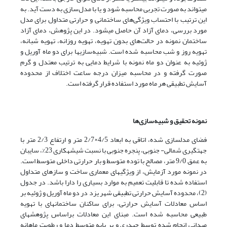
می­تواند به صورت تجربی محاسبه شود و یا با مدل‌سازی به دست آید. به
این ترتیب با احتساب ویژگی‌های ساختمانی و حرارتی متداول برای مدل
مورد بررسی، دمای آزاد آن حاصل می­شود. در این پژوهش، دمای آزاد
ساختمان نمونه در حالت‌های بدون تهویه، تهویه روزانه، تهویه شبانه،
تهویه روز و شب محاسبه شده است. شبیه‌سازی­ها برای دو ماه آوریل و
ژوئیه به عنوان دو ماه نمونه با شرایط دمایی به ترتیب معتدل و گرم
صورت گرفته و در محاسبه میزان درجه ساعت اختلاف از محدوده
آسایش تطبیقی هر ماه مورد استفاده قرار گرفته است.
نمونه تحقیق و شبیه‌سازی‌ها
فضای مدل­سازی شده، اتاقی به ابعاد 4/5×2/7 متر و ارتفاع 2/3 متر با
جهت­گیری شمالی- جنوبی، پنجره جنوبی با نسبت شیشه­کاری 23%، سایبان
به عمق 9/0 متر، مصالح با توده متوسط و بار حرارتی داخلی متوسط است.
در نمونه مورد آزمایش، از ویژگی­های معماری ساخت و سازهای متداول
استفاده شده تا قابلیت تعمیم به موارد بسیاری را دارا باشد. در جدول
(2)، محدوده آسایش حرارتی تطبیقی شهر یزد در دو ماه آوریل و ژوئیه بر
اساس معادلات آسایش حرارتی، برای ساکنان ساختمان­های با تهویه
طبیعی محاسبه شده است. مبنای این معادلات براساس پژوهش­های
میدانی انجام شده توسط حیدری و بر پایه متوسط دما و رطوبت ماهانه