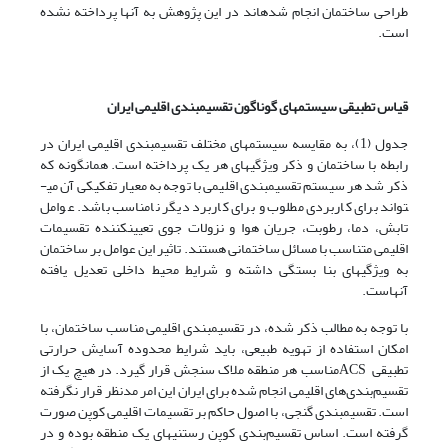
طراحی ساختمان انجام شده­اند در این پژوهش به آنها پرداخته نشده
است.
قیاس تطبیقی سیستم­های گوناگون تقسیم­بندی اقلیمی ایران
جدول (1)، به مقایسه سیستم­های مختلف تقسیم­بندی اقلیمی ایران در
رابطه با ساختمان و ذکر ویژگی­های هر یک پرداخته است. همانگونه که
ذکر شد هر سیستم تقسیم­بندی اقلیمی با توجه به معیار تفکیکی آن می­
تواند برای کاربردی مطلوب و برای کاربرد دیگر نامناسب باشد. عوامل
تابش، دما، رطوبت، جریان هوا و نزولات جوی تعیین­کننده تقسیمات
اقلیمی متناسب با مسائل ساختمانی هستند. تاثیر این عوامل بر ساختمان
به ویژگی­های بنا بستگی داشته و شرایط محیط داخلی تعدیل یافته
آنهاست.
با توجه به مطالب ذکر شده، در تقسیم­بندی اقلیمی مناسب ساختمان، با
امکان استفاده از تهویه طبیعی، باید شرایط محدوده آسایش حرارتی
تطبیقی ACSمناسب هر منطقه ملاک سنجش قرار گیرد. در هیچ یک از
تقسیم‌بندی‌های اقلیمی انجام شده برای ایران این امر مدنظر قرار نگرفته
است. تقسیم­بندی گنجی، با اصول حاکم بر تقسیمات اقلیمی کوپن صورت
گرفته است. اساس تقسیم‌بندی کوپن رستنی­های یک منطقه بوده و در