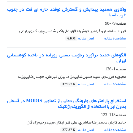
واکاوی همدید پیدایش و گسترش توفند حاره ای فت در جنوب
غرب آسیا
صفحه
79-98
فرزاد سلمانیان، فرامرز خوش اخلاق، علی اکبر شمسی پور، کبری زارعی
مشاهده مقاله
اصل مقاله
6.6 M
الگوهای جدید برآورد رطوبت نسبی روزانه در ناحیه کوهستانی
ایران
صفحه
1-126
محبوبه فرزندی، سیدحسین ثنایی نژاد، بیژن قهرمان، حجت رضایی پژند
مشاهده مقاله
اصل مقاله
379.57 K
استخراج پارامترهای وارونگی دمایی از تصاویر MODIS در آسمان
بدون ابر با استفاده از الگوریتم ژنتیک
صفحه
113-123
حامد کاچار، محمدرضا مباشری، علی‌اکبر آبکار، مجید رحیم‌زادگان
مشاهده مقاله
اصل مقاله
277.87 K