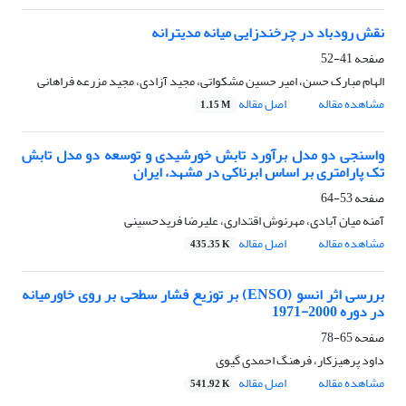
نقش رودباد در چرخندزایی میانه مدیترانه
صفحه
41-52
الهام مبارک حسن، امیر حسین مشکواتی، مجید آزادی، مجید مزرعه فراهانی
مشاهده مقاله
اصل مقاله
1.15 M
واسنجی دو مدل برآورد تابش خورشیدی و توسعه دو مدل تابش
تک پارامتری بر اساس ابرناکی در مشهد، ایران
صفحه
53-64
آمنه میان آبادی، مهرنوش اقتداری، علیرضا فریدحسینی
مشاهده مقاله
اصل مقاله
435.35 K
بررسی اثر انسو (ENSO) بر توزیع فشار سطحی بر روی خاورمیانه
در دوره 2000-1971
صفحه
65-78
داود پرهیزکار، فرهنگ احمدی گیوی
مشاهده مقاله
اصل مقاله
541.92 K