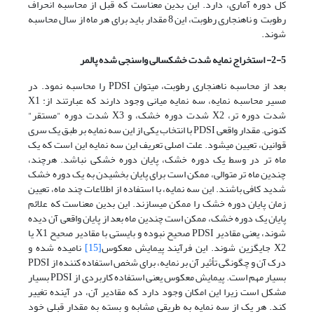
کل دوره آماری، دارد. این بدین معناست که قبل از محاسبه انحراف
رطوبت و ناهنجاری رطوبت، این 8 مقدار باید برای هر ماه از سال محاسبه
شوند.
2-5-
استخراج نمایه شدت خشکسالی واسنجی شده پالمر
بعد از محاسبه ناهنجاری رطوبت، می­توان PDSI را محاسبه نمود. در
مسیر محاسبه نمایه، سه نمایه میانی وجود دارند که عبارتند از: X1
شدت دوره تر، X2 شدت دوره خشک، و X3 شدت دوره "مستقر"
کنونی. مقدار واقعی PDSI با انتخاب یکی از این سه نمایه بر طبق یک سری
قوانین، تعیین می­شود. علت اصلی تعریف این سه نمایه این است که یک
ماه تر در وسط یک دوره خشک، پایان دوره خشکی نباشد. هرچند،
چندین ماه تر متوالی، ممکن است برای پایان بخشیدن به یک دوره خشک
شدید کافی باشند. این سه نمایه، با استفاده از اطلاعات چند ماه، تعیین
زمان پایان دوره خشک را ممکن می­سازند. این بدین معناست که علائم
پایان یک دوره خشک، ممکن است چندین ماه بعد از پایان واقعی آن دیده
شوند، یعنی مقادیر PDSI صحیح نبوده و بایستی با مقادیر صحیح X1 یا
X2 جایگزین شوند. این فرآیند پیمایش معکوس
[15]
نامیده شده و
درک آن و چگونگی تأثیر آن بر نمایه، برای شخص استفاده کننده از PDSI
بسیار مهم است. پیمایش معکوس یعنی استفاده کاربردی از PDSI بسیار
مشکل است زیرا این امکان وجود دارد که مقادیر آن، در آینده تغییر
کند. هر یک از سه نمایه به طریقی مشابه و بسته به مقدار قبلی خود