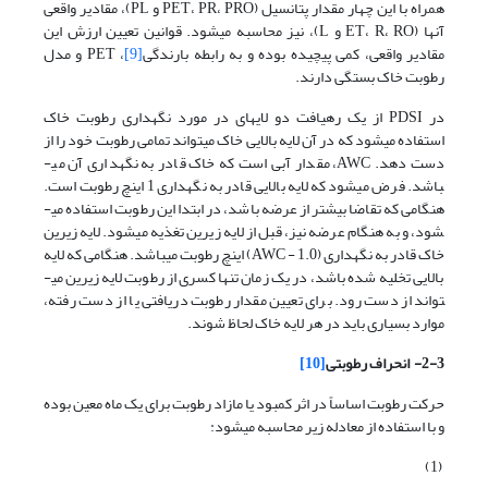
همراه با این چهار مقدار پتانسیل (PET، PR، PRO و PL)، مقادیر واقعی
آنها (ET، R، RO و L)، نیز محاسبه می­شود. قوانین تعیین ارزش این
مقادیر واقعی، کمی پیچیده بوده و به رابطه بارندگی
[9]
، PET و مدل
رطوبت خاک بستگی دارند.
در PDSI از یک رهیافت دو لایه­ای در مورد نگهداری رطوبت خاک
استفاده می­شود که در آن لایه بالایی خاک می­تواند تمامی رطوبت خود را از
دست دهد. AWC، مقدار آبی است که خاک قادر به نگهداری آن می­
باشد. فرض می­شود که لایه بالایی قادر به نگهداری 1 اینچ رطوبت است.
هنگامی که تقاضا بیشتر از عرضه باشد، در ابتدا این رطوبت استفاده می­
شود، و به هنگام عرضه نیز، قبل از لایه زیرین تغذیه می­شود. لایه زیرین
خاک قادر به نگهداری (AWC - 1.0) اینچ رطوبت می­باشد. هنگامی که لایه
بالایی تخلیه شده باشد، در یک زمان تنها کسری از رطوبت لایه زیرین می­
تواند از دست رود. برای تعیین مقدار رطوبت دریافتی یا از دست رفته،
موارد بسیاری باید در هر لایه خاک لحاظ شوند.
2-3-
انحراف رطوبتی
[10]
حرکت رطوبت اساساً در اثر کمبود یا مازاد رطوبت برای یک ماه معین بوده
و با استفاده از معادله زیر محاسبه می­شود:
(1)