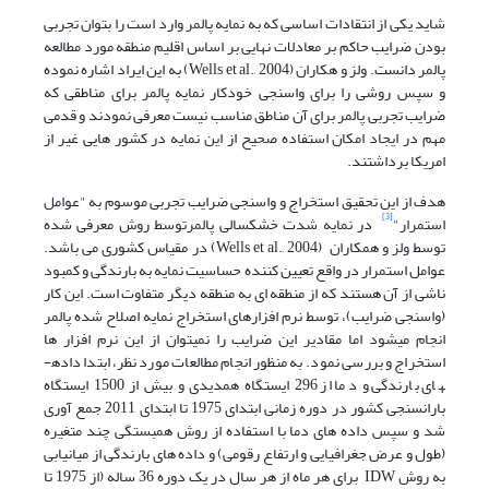
شاید یکی از انتقادات اساسی که به نمایه پالمر وارد است را بتوان تجربی
بودن ضرایب حاکم بر معادلات نهایی بر اساس اقلیم منطقه مورد مطالعه
پالمر دانست. ولز و هکاران (Wells et al., 2004) به این ایراد اشاره نموده
و سپس روشی را برای واسنجی خودکار نمایه پالمر برای مناطقی که
ضرایب تجربی پالمر برای آن مناطق مناسب نیست معرفی نمودند و قدمی
مهم در ایجاد امکان استفاده صحیح از این نمایه در کشور هایی غیر از
امریکا برداشتند.
هدف از این تحقیق استخراج و واسنجی ضرایب تجربی موسوم به "عوامل
[3]
استمرار"
در نمایه شدت خشکسالی پالمرتوسط روش معرفی شده
توسط ولز و همکاران (Wells et al., 2004) در مقیاس کشوری می باشد.
عوامل استمرار در واقع تعیین کننده حساسیت نمایه به بارندگی و کمبود
ناشی از آن هستند که از منطقه ای به منطقه دیگر متفاوت است. این کار
(واسنجی ضرایب)، توسط نرم افزارهای استخراج نمایه اصلاح شده پالمر
انجام میشود اما مقادیر این ضرایب را نمیتوان از این نرم افزار ها
استخراج و بررسی نمود. به منظور انجام مطالعات مورد نظر، ابتدا داده­
های بارندگی و دما از 296 ایستگاه همدیدی و بیش از 1500 ایستگاه
بارانسنجی کشور در دوره زمانی ابتدای 1975 تا ابتدای 2011 جمع آوری
شد و سپس داده های دما با استفاده از روش همبستگی چند متغیره
(طول و عرض جغرافیایی و ارتفاع رقومی) و داده های بارندگی از میانیابی
به روش IDW برای هر ماه از هر سال در یک دوره 36 ساله (از 1975 تا