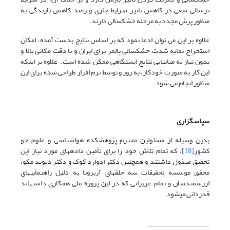
ترسالی سعی در کاهش تاثیر شرایط جاری و رصد کاهش بارندگی به
منظور پرش مجدد به مرحله خشکسالی دارند.
علاوه بر این می توان ادعا نمود که بر اساس نتایج بدست آمده، امکان
استخراج نمایه شدت خشکسالی پالمر برای ایران و با دقت مکانی بالا و
بدون نیاز به میانیابی نتایج ایستگاهی ممکن شده است. علاوه بر اینکه
این کار به صورت خودکار، به روز و توسط نرم افزار طراحی شده برای این
منظور انجام می شود.
سپاسگزاری
بدین وسیله از مسئولین محترم پژوهشکده هواشناسی و علوم جو
کشور
[18]
، که تمام تلاش خود را برای تأمین داده­های مورد نیاز این
تحقیق مبذول داشتند و همچنین دکتر ادوارد کوک و دکتر دیوید مکو،
محقق موسسه تحقیقات سه حلقه­ای آریزونا به دلیل راهنمایی­های
ارزشمندشان و تمام عزیزانی که در این پروژه ملی همکاری داشته­اند
قدردانی می­شود.