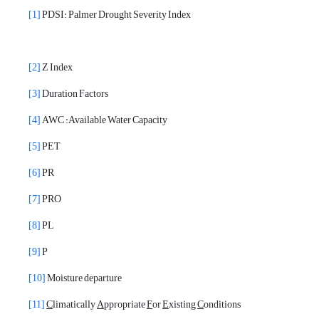
[1]
PDSI: Palmer Drought Severity Index
[2]
Z Index
[3]
Duration Factors
[4]
AWC :Available Water Capacity
[5]
PET
[6]
PR
[7]
PRO
[8]
PL
[9]
P
[10]
Moisture departure
[11]
C
limatically
A
ppropriate
F
or
E
xisting
C
onditions