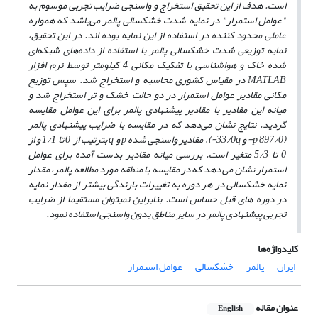
است. هدف از این تحقیق استخراج و واسنجی ضرایب تجربی موسوم به
"عوامل استمرار" در نمایه شدت خشکسالی پالمر می‌باشد که همواره
عاملی محدود کننده در استفاده از این نمایه بوده اند. در این تحقیق،
نمایه توزیعی شدت خشکسالی پالمر با استفاده از داده‌های شبکه‌ای
شده خاک و هواشناسی با تفکیک مکانی 4 کیلومتر توسط نرم افزار
MATLAB
در مقیاس کشوری محاسبه و استخراج شد. سپس توزیع
مکانی مقادیر عوامل استمرار در دو حالت خشک و تر استخراج شد و
میانه این مقادیر با مقادیر پیشنهادی پالمر برای این عوامل مقایسه
گردید. نتایج نشان می‌دهد که در مقایسه با ضرایب پیشنهادی پالمر
(897/0
p=
و 33/0
q=
)، مقادیر واسنجی شده
p
و
q
بترتیب از 0 تا 1/1 و از
0 تا 5/3 متغیر است. بررسی میانه مقادیر بدست آمده برای عوامل
استمرار نشان می دهد که در مقایسه با منطقه مورد مطالعه پالمر، مقدار
نمایه خشکسالی در هر دوره به تغییرات بارندگی بیشتر از مقدار نمایه
در دوره های قبل حساس است. بنابراین نمیتوان مستقیما از ضرایب
تجربی پیشنهادی پالمر در سایر مناطق بدون واسنجی استفاده نمود.
کلیدواژه‌ها
ایران
پالمر
خشکسالی
عوامل استمرار
عنوان مقاله
English