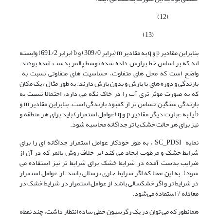
(12)
(13)
بنابراین مقادیر p و q به مقادیر m (برابر 309/0) و b (برابر 691/2) وابسته
اند که بر اساس خط برازش داده شده توسط پالمر بدست آمده بودند.
واضح است که محل های متفاوت، حساسیت های متفاوتی نسبت به
بارندگی و دوره های با بارش و بدون بارش دارند. به طور مثال ، یک مکان
که به صورت موثر تری آب را در خاک نگه می دارد، احتمالا نسبت به
بارندگی سنگین حساس تر از کمبود بارندگی است. بنابراین مقادیر m و
b یا به عبارت دیگر مقادیر p و q (عوامل استمرار) باید برای هر منطقه و
نیز برای هر حالت خشک یا تر جداگانه محاسبه شود.
نمایه SC_PDSI ، به طور خودکار عوامل استمرار جداگانه ای را برای
شرایط خشک و مرطوب ایجاد می کند (بر خلاف روش پالمر که در آن از
ضرایب بدست آمده در شرایط خشک برای شرایط تر نیز استفاده می
شود). به این معنا که اگر شرایط جاری ترسالی باشد، از عوامل استمرار
در شرایط تر و اگر خشکسالی باشد از عوامل استمرار در شرایط خشک در
معادله 7 استفاده می‌شود.
همانطور که می توان در یک رگرسیون خطی ساده انتظار داشت، چند نقطه