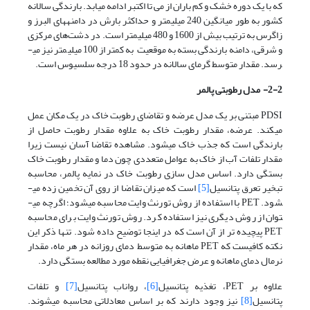
که با یک دوره خشک و کم باران از می تا اکتبر ادامه میابد. بارندگی سالانه
کشور به طور میانگین 240 میلیمتر و حداکثر بارش در دامنه­های البرز و
زاگرس به ترتیب بیش از 1600 و 480 میلیمتر است. در دشت‌های مرکزی
و شرقی، دامنه بارندگی بسته به موقعیت به کمتر از 100 میلیمتر نیز می­
رسد. مقدار متوسط گرمای سالانه در حدود 18 درجه سلسیوس است.
2-2-
مدل رطوبتی پالمر
PDSI مبتنی بر یک مدل عرضه و تقاضای رطوبت خاک در یک مکان عمل
می­کند. عرضه، مقدار رطوبت خاک به علاوه مقدار رطوبت حاصل از
بارندگی است که جذب خاک می­شود. مشاهده تقاضا آسان نیست زیرا
مقدار تلفات آب از خاک به عوامل متعددی چون دما و مقدار رطوبت خاک
بستگی دارد. اساس مدل سازی رطوبت خاک در نمایه پالمر، محاسبه
تبخیر تعرق پتانسیل
[5]
است که میزان تقاضا از روی آن تخمین زده می­
شود. PET با استفاده از روش تورنث وایت محاسبه می­شود؛ اگرچه می­
توان از روش دیگری نیز استفاده کرد. روش تورنث وایت برای محاسبه
PET پیچیده تر از آن است که در اینجا توضیح داده شود. تنها ذکر این
نکته کافیست که PET ماهانه به متوسط دمای روزانه در هر ماه، مقدار
نرمال دمای ماهانه و عرض جغرافیایی نقطه مورد مطالعه بستگی دارد.
علاوه بر PET، تغذیه پتانسیل
[6]
، رواناب پتانسیل
[7]
و تلفات
پتانسیل
[8]
نیز وجود دارند که بر اساس معادلاتی محاسبه می­شوند.