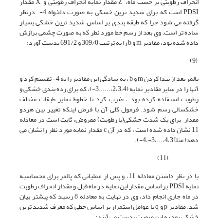
انحراف رطوبتی بر حسب ماه، Z مقدار نمایه انحراف رطوبتی و X مقدار
PDSI است که برای شدید ترین خشکی به صورت دلخواه 4- درنظر
گرفته می شود چرا که طبقه بندی بر اساس شدید ترین خشکی بسیار
ساده تر است. وی بعد از رسم خط مورد نظر که به صورت چشمی برازش
داده شده بود، مقادیر m و b را به ترتیب 309/0 و 691/2 بدست آورد:
(9)
پالمر بعد از پیدا کردن m و b ، به سادگی این مقادیر را به 4- تقسیم کرد و
آنها را در سایر مقادیر نمایه (2،3،4،......3-)، که برای رده بندی خشکی و
رطوبت استفاده کرده بود ، ضرب کرد تا خطوط تمایز طبقات مختلف
خشکسالی رسم شود. فرمول کلی آن با فرض اینکه تغییر بین هردو
مقدار برای یک شدت خشکی(یا رطوبت) مفروض، ثابت است در معادله
11 نشان داده شده است ، که در آن c مقدار نمایه مورد نظر را نشان می
دهد( مثلاً 4،3،...،3-،4-).
(11)
با در نظر داشتن معادله 11، و پس از عملیاتی که پالمر برای محساسبه
نمایه PDSI بر اساس مقدار این نمایه در ماه قبل و مقدار انحراف رطوبت
در ماه جاری انجام داد، وی در نهایت به معادله 8 رسید که پیشتر بیان
شد. مقادیر p و q یا عوامل استمرار بر اساس خطی که معرف شدید ترین
خشکی بود به این صورت بدست می آیند: