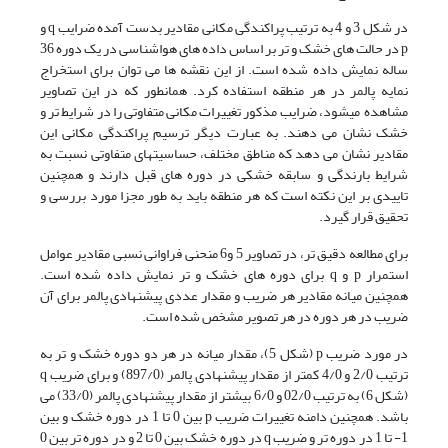
در شکل 3 و 4 به ترتیب پراکندگی مکانی مقادیر بدست آمده ضرایب q و
p در حالت های خشک و تر بر اساس داده های هواشناسی در یک دوره 36
ساله نمایش داده شده است. از این نقشه ها می توان برای استخراج
نمایه پالمر در هر منطقه استفاده کرد. همانطور که در این تصاویر
مشاهده میشود، ضرایب مذکور تغییرات مکانی متفاوتی را در شرایط تر و
خشک نشان می دهند. به عبارت دیگر ترسیم پراکندگی مکانی این
مقادیر نشان می دهد که مناطق مختلف، حساسیت­های متفاوتی نسبت به
شرایط بارندگی و سابقه خشکی در دوره های قبل دارند و همچنین
تاییدی بر این نکته است که هر منطقه باید به طور مجزا مورد بررسی و
تحقیق قرار گیرد.
برای مطالعه دقیق تر، در تصاویر 5 و6 منحنی فراوانی نسبی مقادیر عوامل
استمرار p و q برای دوره های خشک و تر نمایش داده شده است.
همچنین میانه مقادیر هر ضریب و مقدار عددی پیشنهادی پالمر برای آن
ضریب در هر دوره در هر تصویر مشخص شده است.
در مورد ضریب p (شکل 5)، مقدار میانه در هر دو دوره خشک و تر به
ترتیب 2/0 و 4/0 کمتر از مقدار پیشنهادی پالمر (897/0) و برای ضریب q
(شکل 6) به ترتیب 02/0 و 6/0 بیشتر از مقدار پیشنهادی پالمر (33/0) می
باشد. همچنین دامنه تغییرات ضریب p بین 0 تا 1 در دوره خشک و بین
1- تا 1 در دوره تر و ضریب q در دوره خشک بین 0 تا 2 و در دوره تر بین 0