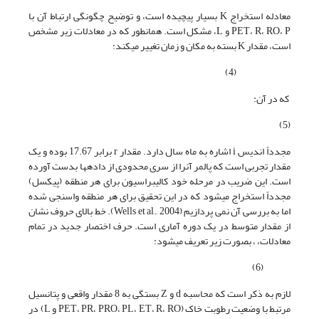
معادله استخراج K بسیار پیچیده است، و توضیح چگونگی ارتباط آن با
PET، R، RO، P و L، مشکل است. همانطور که در معادلات زیر مشخص
است، مقدار K بسته به مکان و زمان تغییر می­کند:
(4)
که در آن:
(5)
مجدداً اندیس i اشاره به ماه سال دارد. مقدار r برابر 17.67 بوده و یک
مقدار تجربی است که پالمر آنرا از سری محدودی از داده­ها بدست آورده
است. این ضریب در مرحله خود کالیبراسیون برای هر منطقه (پیکسل)
مجدداً استخراج می­شود که در این تحقیق برای هر منطقه واسنجی شده
اما به بررسی آن نمی پردازیم (Wells et al., 2004). خط بالای حروف نشان
از مقدار متوسط در یک دوره آماری است. حرف اختصار جدید در تمام
معادلات، ، بصورت زیر تعریف می­شود:
(6)
لازم به ذکر است که محاسبه d و Z بستگی به 8 مقدار واقعی و پتانسیل
مرتبط با وضعیت رطوبت خاک (PET، PR، PRO، PL، ET، R، RO و L) در