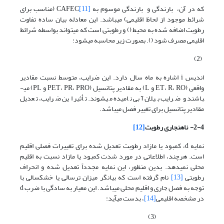
که در آن، بارندگی و بارندگی موسوم به CAFEC
[11]
(مناسب برای
شرائط موجود از لحاظ اقلیمی) می­باشد. این معادله بیان ساده تفاوت
رطوبت اضافه شده به محیط () و رطوبتی است که می­تواند بواسطه شرائط
اقلیمی مصرف شود (). بصورت زیر محاسبه می­شود:
(2)
اندیس i اشاره به ماه سال دارد. این ضرایب، متوسط نسبت مقادیر
واقعی (ET، R، RO و L) به مقادیر پتانسیل (PET، PR، PRO و PL) می­
باشند و ضرایب بیلان آبی نامیده می­شوند. تأثیر این ضرایب، تعدیل
مقادیر پتانسیل برای تغییر فصل می­باشد.
2-4-
ناهنجاری رطوبت
[12]
نمایه d، کمبود یا مازاد رطوبت تعدیل شده برای تغییرات فصلی اقلیم
است. هرچند، اطلاعاتی در مورد شدت کمبود یا مازاد نسبت به اقلیم
محلی نمی­دهد. بدین منظور، این نمایه مجدداً تعدیل شده و انحراف
رطوبتی
[13]
نام گرفته است که بیانگر میزان ترسالی یا خشکسالی با
توجه به فصل جاری و اقلیم محلی می­باشد. این معیار به سادگی با ضرب d
در مشخصه اقلیمی
[14]
، بدست می­آید:
(3)