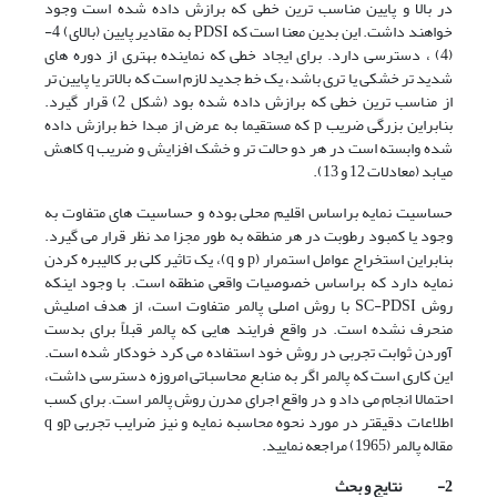
در بالا و پایین مناسب ترین خطی که برازش داده شده است وجود
خواهند داشت. این بدین معنا است که PDSI به مقادیر پایین (بالای) 4-
(4) ، دسترسی دارد. برای ایجاد خطی که نماینده بهتری از دوره های
شدید تر خشکی یا تری باشد، یک خط جدید لازم است که بالاتر یا پایین تر
از مناسب ترین خطی که برازش داده شده بود (شکل 2) قرار گیرد.
بنابراین بزرگی ضریب p که مستقیما به عرض از مبدا خط برازش داده
شده وابسته است در هر دو حالت تر و خشک افزایش و ضریب q کاهش
میابد (معادلات 12 و 13).
حساسیت نمایه براساس اقلیم محلی بوده و حساسیت های متفاوت به
وجود یا کمبود رطوبت در هر منطقه به طور مجزا مد نظر قرار می گیرد.
بنابراین استخراج عوامل استمرار (p و q)، یک تاثیر کلی بر کالیبره کردن
نمایه دارد که براساس خصوصیات واقعی منطقه است. با وجود اینکه
روش SC-PDSI با روش اصلی پالمر متفاوت است، از هدف اصلیش
منحرف نشده است. در واقع فرایند هایی که پالمر قبلاً برای بدست
آوردن ثوابت تجربی در روش خود استفاده می کرد خودکار شده است.
این کاری است که پالمر اگر به منابع محاسباتی امروزه دسترسی داشت،
احتمالا انجام می داد و در واقع اجرای مدرن روش پالمر است. برای کسب
اطلاعات دقیقتر در مورد نحوه محاسبه نمایه و نیز ضرایب تجربی pو q
مقاله پالمر (1965) مراجعه نمایید.
2-
نتایج و بحث