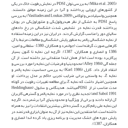
(Mika et al., 2005) به بررسی توان PDSI در نمایش رطوبت خاک در یکی
از کشور­های اروپایی پرداختند و آنرا در این زمینه موفق دانستند.
همچنین واسیلیادس و لوکاس (Vasiliades and Loukas, 2009) به بررسی
پاسخ PDSI به خشکی از نظر هیدرولوژیکی و متئورلوژیکی در یونان
پرداختند قدرت نمایه در تشخیص شدت خشکسالی در رخ دادهای
سال­های دور را مناسب گزارش کردند. در ایران نیز در این زمینه استفاده
از نمایه خشکسالی پالمر به منظور پایش خشکسالی و مطالعات مرتبط با آن
کارهایی صورت گرفته است (جوانمرد و همکاران، 1380؛ سلطانی و امین،
1386 و انصاری و همکاران، 1387). اگرچه این نمایه تا کنون بسیار
پرکاربرد بوده است اما از همان ابتدا منتقدانی نیز داشته است. از آن
جمله آلی (Alley, 1984) محدودیت­ها و فرضیات این نمایه را مورد بررسی و
انتقاد قرار داد. کارل (Karl, 1986) به بررسی حساسیت نمایه پالمر و
نمایه Z، به واسنجی برخی ضرایب تجربی حاکم بر مدل پرداخت. او
همچنین اضهار داشت که نمایه Z برای مطالعه تغییرات رطوبت در کوتاه
مدت مناسب تر از PDSIمی­باشد. هدینگاس و سابول (Heddinghaus
and Sabol, 1991) تجدید نظری را در مورد نمایه پالمر و گستره­ی کاربران
آن ارائه دادند و برخی از ویژگی­ها و محدودیت­های آنرا برشمردند. اگرچه
این نمایه علی رقم کاربرد گسترده اش بیشترین انتقادات را نیز به همراه
داشته است، اما منتقدین این نمایه نیز از آن به عنوان ابزاری قدرتمند در
پایش دوره های خشک مدیریت و برنامه ریزی یاد کرده اند( انصاری و
همکاران، 1387).