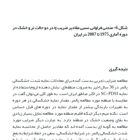
شکل 6- منحنی فراوانی نسبی مقادیر ضریب
q
در دو حالت تر و خشک در
دوره آماری 1975 تا 2007 در ایران
نتیجه گیری
مطالعه ضرایب تجربی بدست آمده برای معادلات نمایه شدت خشکسالی
پالمر در 36 سال اخیر به صروت منطقه‌ای، نشان دهنده لزوم استفاده از
نمایه SC-PDSI در اکثر مناطق ایران است. به طور کلی می توان گفت در
مقایسه با منطقه مورد مطالعه پالمر، مقدار نمایه خشکسالی در هر دوره
به تغییرات بارندگی بیشتر از مقدار نمایه در دوره های قبل حساس
است. نکته مهم دیگر اینکه اقلیم منطقه مورد مطالعه تمایل بسیار زیادی
به بقای وضعیت خشک در منطقه دارد. به عبارت دیگر ضرایب مورد
مطالعه به گونه ای بدست آمده اند که مقادیر حاصل از محاسبه نمایه
شدت خشکسالی پالمر، در شرایط خشکسالی، سعی در حفظ شرایط به نفع
خشکسالی و کمرنگ کردن تاثیر بارش دارد و بر خلاف آن، در شرایط