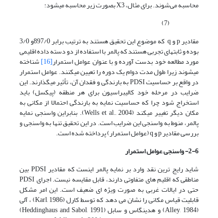
محاسبه می‌شوند. برای مثال، X3 بصورت زیر محاسبه می­شود:
(7)
مقادیر p و q که موضوع این تحقیق هستند به ترتیب برابر 897/0و 3/0
بوده و ثابت­های تجربی هستند که پالمر با استفاده از دو دسته داده اقلیمی
مورد مطالعه خود بدست آورده و با عنوان عوامل استمرار
[16]
شناخته
می­شوند زیرا طول مدت دوام یک دوره را تعیین می­کنند. عوامل استمرار
در واقع بر حساسیت PDSI به بارندگی و فقدان آن، تأثیر می­گذارند. این
ضرایب در مرحله خود کالیبراسیون برای هر منطقه (پیکسل) باید
استخراج شود چرا که حساسیت نمایه به بارندگی احتمالا از مکانی به
مکان دیگر تغییر می­کند (Wells et al., 2004). بنابراین واسنجی نمایه
پالمر، منوط به واسنجی این ضرایب است. در این تحقیق تنها به واسنجی و
بررسی مقادیر p و q (عوامل استمرار) پرداخته شده است.
2-6-
واسنجی عوامل استمرار
شاید رایج ترین نقد وارد بر نمایه پالمر اینست که مقادیر PDSI بین
مناطقی که اقلیم های متفاوتی دارند، قابل مقایسه نیست. اجرای PDSI
حتی در ایالات غربی به صورت ویژه ای ضعیف است. این امر مشکل
قابلیت قیاس مکانی را نشان می دهد که توسط کارل (Karl, 1986) ، آلی
(Alley, 1984) و هدینگاس و سابل (Heddinghaus and Sabol, 1991)