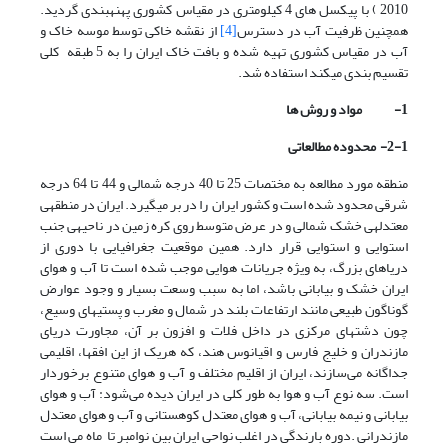
2010 ) با پیکسل های 4 کیلومتری در مقیاس کشوری پهنه­بندی گردید.
همچنین ظرفیت آب در دسترس
[4]
از نقشه خاکی توسط موسه خاک و
آب در مقیاس کشوری تهیه شده و بافت خاک ایران را به 5 طبقه کلی
تقسیم بندی می­کند استفاده شد.
1-
مواد و روش ها
2-1-
محدوده مطالعاتی
منطقه مورد مطالعه به مختصات 25 تا 40 درجه شمالی و 44 تا 64 درجه
شرقی محدود شده است و کشور ایران را در بر می­گیرد. ایران در منطقه­ی
معتدله­ی خشک شمالی و در عرض متوسط روی کره زمین در ناحیه­ی جنب
استوایی و استوایی قرار دارد. همین موقعیت جغرافیایی با دوری از
دریاهای بزرگ، به ویژه جریانات هوایی موجب شده است تا آب و هوای
ایران خشک و بیابانی باشد، اما به سبب وسعت بسیار و وجود عوارض
گوناگون طبیعی مانند ارتفاعات بلند در شمال و مغرب و پستی­های وسیع،
چون دشت­های مرکزی در داخل فلات و افزون بر آن، مجاورت دریای
مازندران و خلیج فارس و اقیانوس هند، که هریک از این افق­ها، اقلیمی
جداگانه می‌سازند، ایران از اقلیم مختلف و آب و هوای متنوع برخوردار
است. سه نوع آب و هوا به طور کلی در ایران دیده می‌شود: آب و هوای
بیابانی و نیمه بیابانی، آب و هوای معتدل کوهستانی و آب و هوای معتدل
مازندرانی .دوره بارندگی در اغلب نواحی ایران بین نوامبر تا ماه می است