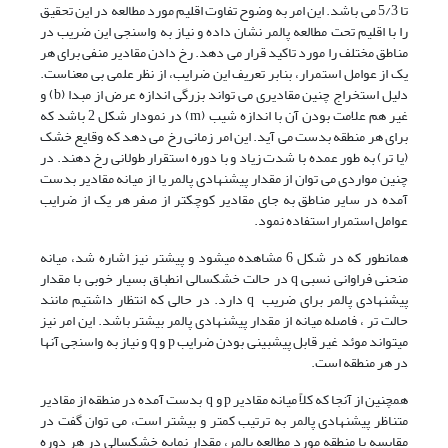
تا 5/3 می باشد. این امر به وضوح تفاوت اقلیم مورد مطالعه در این تحقیق
را با اقلیم تحت مطالعه پالمر نشان داده و نیاز به واسنجی این ضریب در
مناطق مختلف را مورد تاکید قرار می دهد. رخ دادن مقادیر منفی برای هر
یک از عوامل استمرار، بنابر تعریف این ضرایب، از نظر علمی بی معناست.
دلیل استخراج چنین مقادیری می تواند بزرگی اندازه عرض از مبدا (b) و
غیر هم علامت بودن آن با اندازه شیب (m) در نمودار شکل 2 باشد که
برای هر منطقه‌ بدست می آید. این امر زمانی رخ می دهد که وقایع خشک
(یا تر) به طور عمده با شدت زیاد و با دوره استقرار طولانی رخ دهند. در
چنین مواردی می توان از مقدار پیشنهادی پالمر یا از میانه مقادیر بدست
آمده در سایر مناطق به جای مقادیر کوچکتر از صفر هر یک از ضرایب
عوامل استمرار استفاده نمود.
همانطور که در شکل 6 مشاهده می­شود و پیشتر نیز اشاره شد، میانه
منحنی فراوانی نسبی q در حالت خشکسالی انطباق بسیار خوبی با مقدار
پیشنهادی پالمر برای ضریب q دارد. در حالی که انتظار داشتیم مانند
حالت تر ، فاصله میانه از مقدار پیشنهادی پالمر بیشتر باشد. این امر نیز
می­تواند موئد غیر قابل پیشبینی بودن ضرایب p و q و نیاز به واسنجی آنها
در هر منطقه است.
همچنین از آنجا که کلاً میانه مقادیر p و q بدست آمده در منطقه از مقادیر
متناظر پیشنهادی پالمر به ترتیب کمتر و بیشتر است، می توان گفت در
مقایسه با منطقه مورد مطالعه پالمر، مقدار نمایه خشکسالی در هر دوره