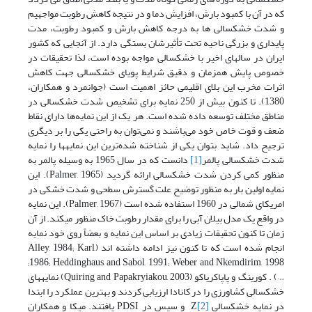
که در آن با کمبود بارش، افزایش دما و در نتیجه کاهش رطوبت مواجهیم
و شدت خشکسالی ها به درجه کاهش بارش و کمبود رطوبت، مدت
پایداری و بزرگی ناحیه تحت تأثیرشان بستگی دارد. از آنجایی که کشور
ایران در سال­های اخیر با خشکسالی مواجه بوده است، لذا تحقیقات در
خصوص پایش همزمان و دقیق شرایط پویای خشکسالی جهت کاهش
اثرات مخرب این بلای اقلیمی حائز اهمیت است (جوانمرد و همکاران،
1380). تا کنون بیش از 250 نمایه­ برای تشخیص شدت خشکسالی در
مناطق مختلف توسعه داده شده است. هر یک از این نمایه‌ها دارای نقاط
ضعف و قوت خاص خود می‌باشند و نمی‌توان به راحتی یکی را بر دیگری
ترجیح داد. شاید بتوان یکی از شناخته شده‌ترین این نمایه­ها را نمایه
شدت خشکسالی پالمر
[1]
دانست که در سال 1965 به وسیله پالمر به
منظور کمی کردن شدت خشکسالی ارائه گردید (Palmer, 1965). این
نمایه اولین بار به منظور توضیح علت گسترش سطحی و شدت خشکی در
امریکای شمالی در 1960 استفاده شده است (Palmer, 1967). این نمایه
در واقع یک مدل بیلان آبی را برای مقدار رطوبت خاک منظور می­کند. از آن
زمان تا کنون تحقیقات زیادی بر اساس این نمایه و بعضاً روی خود نمایه
انجام شده است که تا کنون نیز ادامه داشته اند (Alley, 1984; Karl,
1986; Heddinghaus and Sabol, 1991; Weber and Nkemdirim, 1998;
…) . کورینگ و پاپاکریاکو (Quiring and Papakryiakou, 2003) نمایه­های
خشکسالی کشاورزی را در کانادا ارزیابی کردند و بهترین عملکرد را ابتدا
در نمایه خشکسالی Z
[2]
و سپس در PDSI یافتند. میکا و همکاران