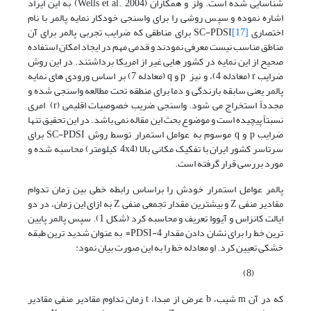
شناسایی شده است. ولز و همکاران (Wells et al., 2004) به این ایراد
اشاره نموده و سپس روشی را برای واسنجی خودکار نمایه پالمر با نام
اختصاری SC-PDSI
[17]
برای مناطقی که ضرایب تجربی پالمر برای آن
مناطق مناسب نیست معرفی نمودند و قدمی مهم در ایجاد امکان استفاده
صحیح از این نمایه در کشور هایی غیر از امریکا برداشتند. در این روش
ضرایب r (معادله 4)، و نیز p و q (معادله 7) بر اساس ورودی های نمایه
پالمر یعنی سابقه بارندگی و دما برای منطقه تحت مطالعه واسنجی شده و
مجدداً استخراج می شود. واسنجی ضریب خصوصیات اقلیمی (r) امری
نسبتاً پیچیده است و موضوع بحث این مقاله نمی باشد. در این تحقیق تنها
ضرایب p و q موسوم به عوامل استمرار توسط روش SC-PDSI برای
سرتاسر کشور ایران با تفکیک مکانی بالا (4x4 کیلومتر) محاسبه شده و
مورد بررسی قرار گرفته است.
پالمر عوامل استمرار خودش را براساس رابطه خطی بین زمان تدوام
مقادیر منفی Z و بیشترین مقدار تجمعی منفی Z به ازای این زمان، در دو
ایالت کانزاس و آیووا تعریف و محاسبه کرد (شکل 1). سپس پالمر پایین
ترین خط را برای نشان دادن مقدار 4-PDSI= به عنوان شدید ترین طبقه
خشکی تعیین کرد. او معادله خط را به این صورت بیان نمود:
(8)
که در آن m شیب، b عرض از مبدا، t زمان تداوم مقادیر منفی مقادیر