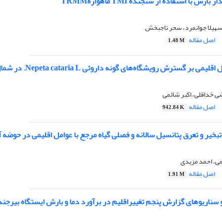
ارش با استفاده از سنجنده TMI ماهوارهTRMM
 سهیلا جوانمرد، سحر تاجبخش
اصل مقاله
1.48 M
 بر گسترش رویشگاه‌های گونه داروئی Nepeta cataria L. در شمال‌غرب ایران
 خداقلی، اکبر شائمی
اصل مقاله
942.84 K
بخیر و تعرق پتانسیل سالانه و فصلی گیاه مرجع با عوامل اقلیمی در حوضه آ
ی، احمد مزیدی
اصل مقاله
1.91 M
و سناریوهای گزارش پنجم تغییراقلیم در برآورد دما و بارش ایستگاه بیرجند