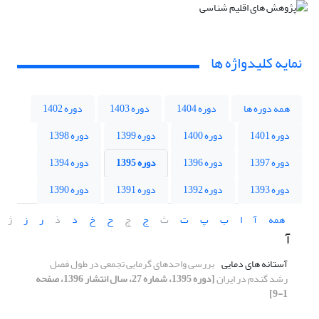
نمایه کلیدواژه ها
همه دوره ها
دوره 1404
دوره 1403
دوره 1402
دوره 1401
دوره 1400
دوره 1399
دوره 1398
دوره 1397
دوره 1396
دوره 1395
دوره 1394
دوره 1393
دوره 1392
دوره 1391
دوره 1390
همه
آ
ا
ب
پ
ت
ث
ج
چ
ح
خ
د
ذ
ر
ز
ژ
آ
آستانه های دمایی
بررسی واحدهای گرمایی تجمعی در طول فصل
رشد گندم در ایران
[دوره 1395، شماره 27، سال انتشار 1396، صفحه
1-9]