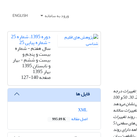
ورود به سامانه
ENGLISH
دوره 1395، شماره 25
- شماره پیاپی 25
سال هفتم - شماره
بیست و پنجم و
بیست و ششم - بهار
و تابستان 1395
بهار 1395
صفحه
127-140
 تغییرات درجه
فایل ها
حرارت خاک مرتبط با گرمایش جهانی از یک سو و نقش و جایگاه درجه حرارت خاک از سویی دیگر، به بررسی روند تغییرات درجه حرارت عمق‌های مختلف خاک (5، 10، 20، 30، 50 و 100
ی نشان می‌دهد
XML
 روند تغییرات سالانه
.
روند تغییرات
اصل مقاله
995.09 K
درجه حرارت عمق های مختلف خاک در فصل تابستان و زمستان نشان داد که لایه‌های سطحی و عمقی خاک رفتار متناقضی را نشان می‌دهند، بطوری‌که درجه حرارت در عمق های سطحی (5
ورد مطالعه دارای روند
ان داشت، اما می‌توان با قطعیت بیان